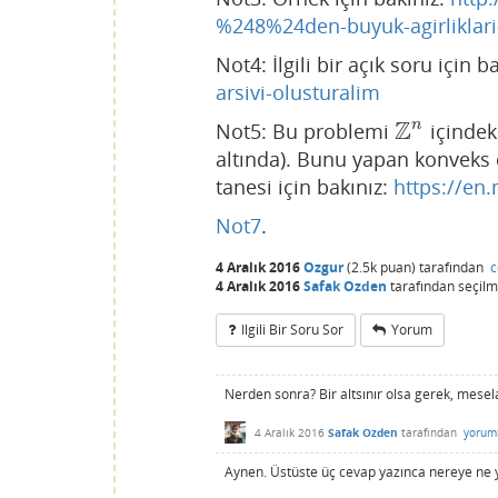
%248%24den-buyuk-agirliklari-
Not4: İlgili bir açık soru için b
arsivi-olusturalim
Z
n
Not5: Bu problemi
içindek
Z
n
altında). Bunu yapan konveks c
tanesi için bakınız:
https://en
Not7
.
4 Aralık 2016
Ozgur
(
2.5k
puan)
tarafından
c
4 Aralık 2016
Safak Ozden
tarafından
seçilm
Ilgili Bir Soru Sor
Yorum
Nerden sonra? Bir altsınır olsa gerek, mese
4 Aralık 2016
Safak Ozden
tarafından
yorum
Aynen. Üstüste üç cevap yazınca nereye ne y