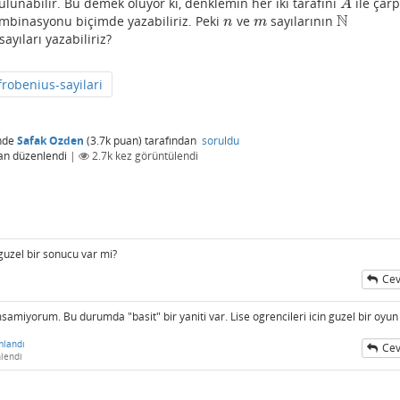
ulunabilir. Bu demek oluyor ki, denklemin her iki tarafını
ile çar
A
A
N
mbinasyonu biçimde yazabiliriz. Peki
ve
sayılarının
n
m
N
n
m
yıları yazabiliriz?
frobenius-sayilari
nde
Safak Ozden
(
3.7k
puan)
tarafından
soruldu
an
düzenlendi
|
2.7k
kez görüntülendi
uzel bir sonucu var mi?
Cev
ı
msamiyorum. Bu durumda "basit" bir yaniti var. Lise ogrencileri icin guzel bir oyun 
mlandı
Cev
lendi