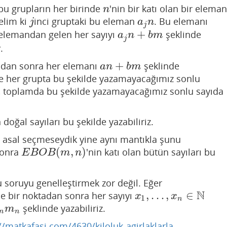
bu grupların her birinde
'nin bir katı olan bir eleman
n
n
elim ki
inci gruptaki bu eleman
. Bu elemanı
j
a
j
n
j
a
n
j
+
 elemandan gelen her sayıyı
şeklinde
a
j
n
+
b
m
a
n
b
m
j
.
+
tadan sonra her elemanı
şeklinde
a
n
+
b
m
a
n
b
m
şle her grupta bu şekilde yazamayacağımız sonlu
e, toplamda bu şekilde yazamayacağımız sonlu sayıda
oğal sayıları bu şekilde yazabiliriz.
da asal seçmeseydik yine aynı mantıkla şunu
(
,
)
sonra
'nin katı olan bütün sayıları bu
E
B
O
B
(
m
,
n
)
E
B
O
B
m
n
u soruyu genelleştirmek zor değil. Eğer
N
,
…
,
∈
e bir noktadan sonra her sayıyı
x
1
,
…
,
x
n
∈
N
x
x
1
n
şeklinde yazabiliriz.
m
n
n
//matkafasi.com/4630/kiloluk-agirlaklarla-