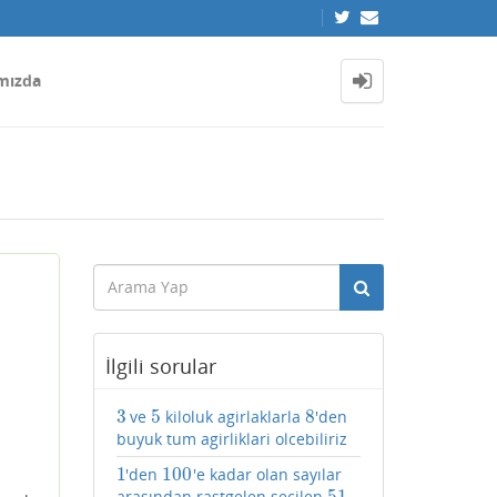
mızda
İlgili sorular
3
5
8
ve
kiloluk agirlaklarla
'den
3
5
8
buyuk tum agirliklari olcebiliriz
1
100
'den
'e kadar olan sayılar
1
100
51
arasından rastgelen seçilen