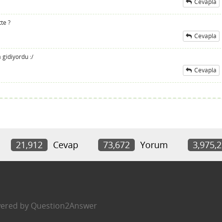
Cevapla
te ?
Cevapla
gidiyordu :/
Cevapla
21,912
Cevap
73,672
Yorum
3,975,
ered by
Question2Answer