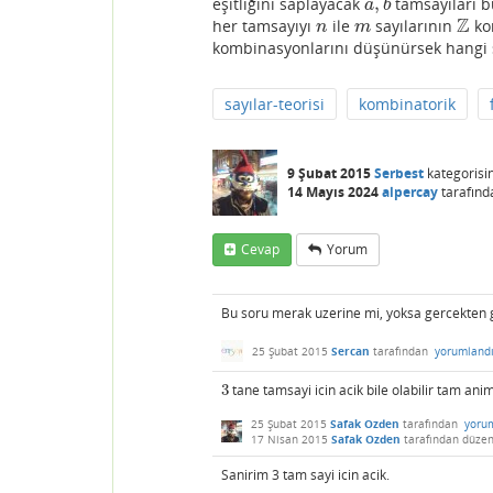
,
eşitliğini saplayacak
tamsayıları b
a
,
b
a
b
Z
her tamsayıyı
ile
sayılarının
ko
n
m
Z
n
m
kombinasyonlarını düşünürsek hangi sa
sayılar-teorisi
kombinatorik
9 Şubat 2015
Serbest
kategorisi
14 Mayıs 2024
alpercay
tarafınd
Cevap
Yorum
Bu soru merak uzerine mi, yoksa gercekten g
25 Şubat 2015
Sercan
tarafından
yorumland
3
tane tamsayi icin acik bile olabilir tam ani
3
25 Şubat 2015
Safak Ozden
tarafından
yoru
17 Nisan 2015
Safak Ozden
tarafından
düzen
Sanirim 3 tam sayi icin acik.