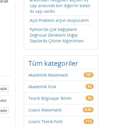
51
parak
sayı arasında biri diğerini bölen
iki sayı vardır.
Açık Problem arşivi oluşturalım
Python'da Çok Değişkenli
Doğrusal Denklemi Doğal
Sayılarda Çözme Algoritması
Tüm kategoriler
Akademik Matematik
737
Akademik Fizik
52
apla
Teorik Bilgisayar Bilimi
32
olur.
Lisans Matematik
5.6k
apla
Lisans Teorik Fizik
112