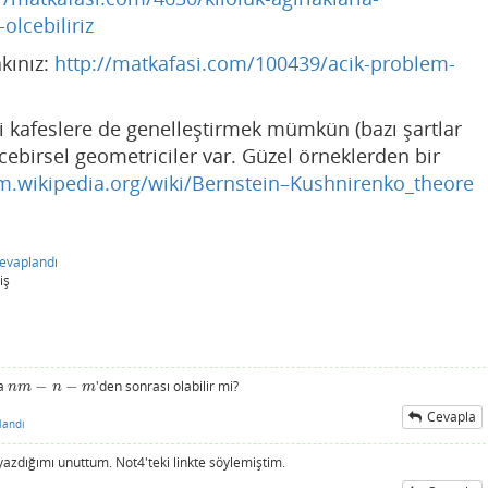
olcebiliriz
akınız:
http://matkafasi.com/100439/acik-problem-
i kafeslere de genelleştirmek mümkün (bazı şartlar
ebirsel geometriciler var. Güzel örneklerden bir
.m.wikipedia.org/wiki/Bernstein–Kushnirenko_theore
evaplandı
iş
la
−
−
'den sonrası olabilir mi?
n
m
−
n
−
m
n
m
n
m
Cevapla
landı
azdığımı unuttum. Not4'teki linkte söylemiştim.