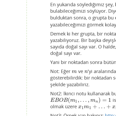
En yukarıda söylediğimiz şey, 
bulabileceğimizi söylüyor. Diy
bulduktan sonra, o grupta bu
yazabileceğimizi görmek kolay
Demek ki her grupta, bir nok
yazabiliyoruz. Bir başka deyi
sayıda doğal sayı var. O hald
doğal sayı var.
Yani bir noktadan sonra bütün d
Not: Eğer
ve
'yi araların
m
n
m
n
gösterebilirdik: bir noktadan 
şekilde yazabiliriz.
Not2: İkinci notu kullanarak b
(
,
…
,
)
=
1
is
E
B
O
B
(
m
1
,
…
,
m
n
)
=
1
E
B
O
B
m
m
1
n
+
…
+
olmak üzere
x
1
m
1
+
…
+
x
n
m
n
x
m
x
1
1
Not3: Örnek için bakınız:
http: