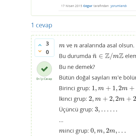
17 Nisan 2015
Ozgur
tarafından
yorumlandı
1
cevap
3
ve
aralarında asal olsun.
m
n
m
n
0
Z
Z
¯
∈
/
Bu durumda
ele
n
¯
∈
Z
/
m
Z
n
m
Bu ne demek?
Bütün doğal sayıları
'e bölü
m
m
En İyi Cevap
1
,
+
1
,
2
+
Birinci grup:
1
,
m
+
1
,
2
m
+
1
,
.
.
.
m
m
2
,
+
2
,
2
+
İkinci grup:
2
,
m
+
2
,
2
m
+
2
,
.
.
.
m
m
3
,
.
.
.
.
.
.
Üçüncü grup:
3
,
.
.
.
.
.
.
...
0
,
,
2
,
.
.
.
inci grup:
m
0
,
m
,
2
m
,
.
.
.
m
m
m