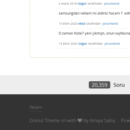
4 Aralık 2016
Ozgur
tarafından
yorumlandı
samsungdan reklam mi aldiniz hocam 7. edit
15 Ekim 2020
eloi2
tarafından
yorumlandı
O zaman Note7 yeni çıkmıştı, onun sayfasına 
15 Ekim 2020
Ozgur
tarafından
yorumlandı
20,359
Soru
İletişim
Donut Theme
with
by
Amiya Sahu
Pow