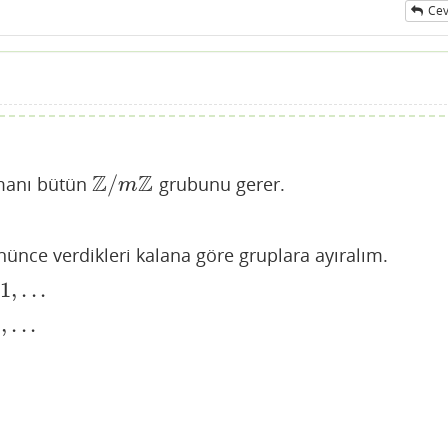
Cev
Z
Z
/
manı bütün
grubunu gerer.
Z
/
m
Z
m
nünce verdikleri kalana göre gruplara ayıralım.
1
,
.
.
.
2
,
.
.
.