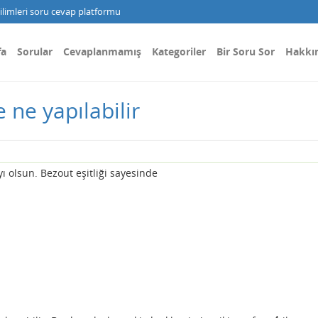
limleri soru cevap platformu
fa
Sorular
Cevaplanmamış
Kategoriler
Bir Soru Sor
Hakkı
e ne yapılabilir
ayı olsun. Bezout eşitliği sayesinde