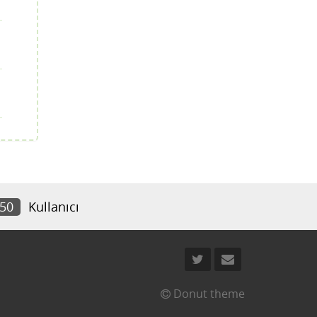
250
Kullanıcı
Donut theme