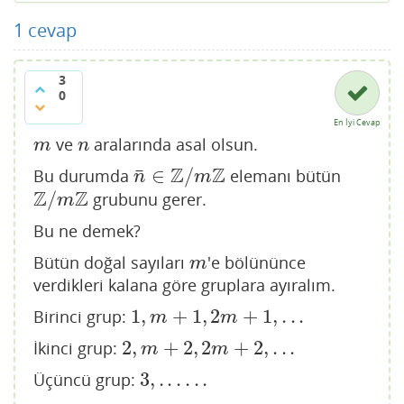
1
cevap
3
0
En İyi Cevap
ve
aralarında asal olsun.
m
n
m
n
Z
Z
¯
∈
/
Bu durumda
elemanı bütün
n
¯
∈
Z
/
m
Z
n
m
Z
Z
/
grubunu gerer.
Z
/
m
Z
m
Bu ne demek?
Bütün doğal sayıları
'e bölününce
m
m
verdikleri kalana göre gruplara ayıralım.
1
,
+
1
,
2
+
1
,
.
.
.
Birinci grup:
1
,
m
+
1
,
2
m
+
1
,
.
.
.
m
m
2
,
+
2
,
2
+
2
,
.
.
.
İkinci grup:
2
,
m
+
2
,
2
m
+
2
,
.
.
.
m
m
3
,
.
.
.
.
.
.
Üçüncü grup:
3
,
.
.
.
.
.
.