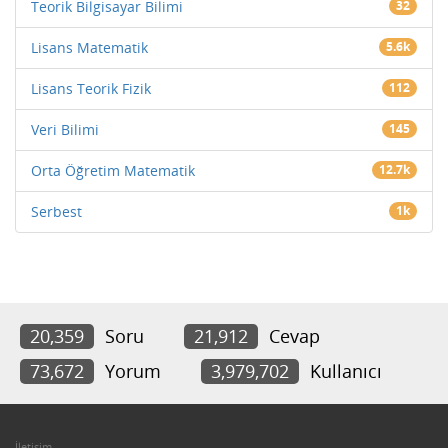
Teorik Bilgisayar Bilimi
32
Lisans Matematik
5.6k
Lisans Teorik Fizik
112
Veri Bilimi
145
Orta Öğretim Matematik
12.7k
Serbest
1k
20,359
Soru
21,912
Cevap
73,672
Yorum
3,979,702
Kullanıcı
İletişim