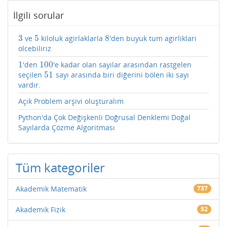
İlgili sorular
3
5
8
ve
kiloluk agirlaklarla
'den buyuk tum agirliklari
3
5
8
olcebiliriz
1
100
'den
'e kadar olan sayılar arasından rastgelen
1
100
51
seçilen
sayı arasında biri diğerini bölen iki sayı
51
vardır.
Açık Problem arşivi oluşturalım
Python'da Çok Değişkenli Doğrusal Denklemi Doğal
Sayılarda Çözme Algoritması
Tüm kategoriler
Akademik Matematik
737
Akademik Fizik
52