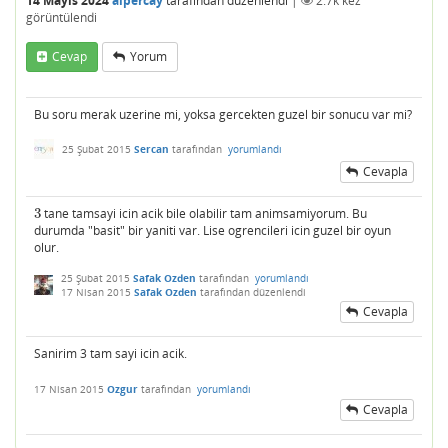
14 Mayıs 2024
alpercay
tarafından
düzenlendi
|
2.7k
kez
görüntülendi
Cevap
Yorum
Bu soru merak uzerine mi, yoksa gercekten guzel bir sonucu var mi?
25 Şubat 2015
Sercan
tarafından
yorumlandı
Cevapla
3
tane tamsayi icin acik bile olabilir tam animsamiyorum. Bu
3
durumda "basit" bir yaniti var. Lise ogrencileri icin guzel bir oyun
olur.
25 Şubat 2015
Safak Ozden
tarafından
yorumlandı
17 Nisan 2015
Safak Ozden
tarafından
düzenlendi
Cevapla
Sanirim 3 tam sayi icin acik.
17 Nisan 2015
Ozgur
tarafından
yorumlandı
Cevapla