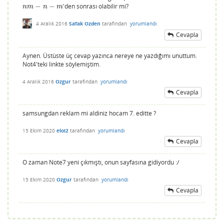
−
−
'den sonrası olabilir mi?
n
m
−
n
−
m
n
m
n
m
4 Aralık 2016
Safak Ozden
tarafından
yorumlandı
Cevapla
Aynen. Üstüste üç cevap yazınca nereye ne yazdığımı unuttum.
Not4'teki linkte söylemiştim.
4 Aralık 2016
Ozgur
tarafından
yorumlandı
Cevapla
samsungdan reklam mi aldiniz hocam 7. editte ?
15 Ekim 2020
eloi2
tarafından
yorumlandı
Cevapla
O zaman Note7 yeni çıkmıştı, onun sayfasına gidiyordu :/
15 Ekim 2020
Ozgur
tarafından
yorumlandı
Cevapla