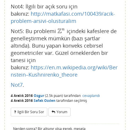
Not4: İlgili bir açık soru için
bakınız:
http://matkafasi.com/100439/acik-
problem-arsivi-olusturalim
Z
n
Not5: Bu problemi
içindeki kafeslere de
Z
n
genelleştirmek mümkün (bazı şartlar
altında). Bunu yapan konveks cebirsel
geometriciler var. Güzel örneklerden bir
tanesi için
bakınız:
https://en.m.wikipedia.org/wiki/Ber
nstein–Kushnirenko_theore
Not7
.
4 Aralık 2016
Ozgur
(
2.5k
puan)
tarafından
cevaplandı
4 Aralık 2016
Safak Ozden
tarafından
seçilmiş
Ilgili Bir Soru Sor
Yorum
Nerden sonra? Bir altsınır olsa gerek, mesela