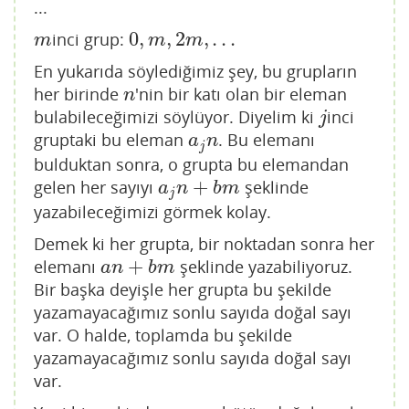
...
0
,
,
2
,
.
.
.
inci grup:
m
0
,
m
,
2
m
,
.
.
.
m
m
m
En yukarıda söylediğimiz şey, bu grupların
her birinde
'nin bir katı olan bir eleman
n
n
bulabileceğimizi söylüyor. Diyelim ki
inci
j
j
gruptaki bu eleman
. Bu elemanı
a
j
n
a
n
j
bulduktan sonra, o grupta bu elemandan
+
gelen her sayıyı
şeklinde
a
j
n
+
b
m
a
n
b
m
j
yazabileceğimizi görmek kolay.
Demek ki her grupta, bir noktadan sonra her
+
elemanı
şeklinde yazabiliyoruz.
a
n
+
b
m
a
n
b
m
Bir başka deyişle her grupta bu şekilde
yazamayacağımız sonlu sayıda doğal sayı
var. O halde, toplamda bu şekilde
yazamayacağımız sonlu sayıda doğal sayı
var.