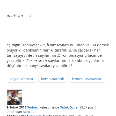
+
=
1
a
n
+
b
m
=
1
a
n
b
m
,
eşitliğini saplayacak
tamsayıları bulunabilir. Bu demek
a
,
b
a
b
oluyor ki, denklemin her iki tarafını
ile çarparak her
A
A
Z
tamsayıyı
ile
sayılarının
kombinasyonu biçimde
n
m
Z
n
m
N
yazabiliriz. Peki
ve
sayılarının
kombinasyonlarını
n
m
N
n
m
düşünürsek hangi sayıları yazabiliriz?
sayılar-teorisi
kombinatorik
frobenius-sayilari
9 Şubat 2015
Serbest
kategorisinde
Safak Ozden
(
3.7k
puan)
tarafından
soruldu