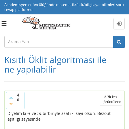
Akademisyenler öncülüğünde matematik/fizik/bilgisayar bilimleri soru
cevap platformu
Toggle
navigation
Kısıtlı Öklit algoritması ile
ne yapılabilir
4
2.7k
kez
0
görüntülendi
Diyelim ki
ve
birbiriyle asal iki sayı olsun. Bezout
n
m
n
m
eşitliği sayesinde