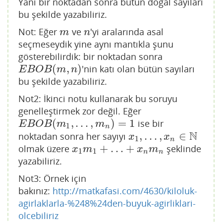
Yani bir noktadan sonra bütün doğal sayıları
bu şekilde yazabiliriz.
Not: Eğer
ve
'yi aralarında asal
m
n
m
n
seçmeseydik yine aynı mantıkla şunu
gösterebilirdik: bir noktadan sonra
(
,
)
'nin katı olan bütün sayıları
E
B
O
B
(
m
,
n
)
E
B
O
B
m
n
bu şekilde yazabiliriz.
Not2: İkinci notu kullanarak bu soruyu
genelleştirmek zor değil. Eğer
(
,
…
,
)
=
1
ise bir
E
B
O
B
(
m
1
,
…
,
m
n
)
=
1
E
B
O
B
m
m
1
n
N
,
…
,
∈
noktadan sonra her sayıyı
x
1
,
…
,
x
n
∈
N
x
x
1
n
+
…
+
olmak üzere
şeklinde
x
1
m
1
+
…
+
x
n
m
n
x
m
x
m
1
1
n
n
yazabiliriz.
Not3: Örnek için
bakınız:
http://matkafasi.com/4630/kiloluk-
agirlaklarla-%248%24den-buyuk-agirliklari-
olcebiliriz