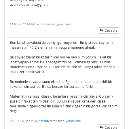
uzun oldu ama saygılar.
12 Nisan 2016
hllnvr
tarafından
yorumlandı
Cevapla
Ben kendi cevabimi da cok iyi gormuyorum. En iyisi reel sayilarin
2
insasi ile
<
2
elemanlarinin supremumunu almak .
x
2
<
2
x
Bu soylediklerin biraz tarih iceriyor ve ben bilmiyorum. Fakat bir
ispat yaparken nei kullanacagimizin belli olmasi gerekir. Cunku
matematik insa uzerine. Bu soruda da cok belli degil fakat istenen
insa uzerine bir varlik.
Bu nedenle cevapta sunu ekledim: Eger istenen bunun pozitif bir
kokunun olmasi ise. Bu da benzer bir soru ama farkli.
Matematik camiasi olarak, tanimlara iyi asina olmaliyiz. Gorsellik
guzeldir fakat tanim degildir. Bunun en guzel ornekleri cizge
teorisinde cizgeyi cizersin ama o cizim cizgenin bir gorselidir, tanimi
degil.
12 Nisan 2016
Sercan
tarafından
yorumlandı
Cevapla