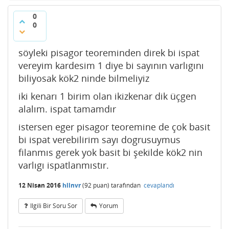
0
0
söyleki pisagor teoreminden direk bi ispat
vereyim kardesim 1 diye bi sayının varlıgını
biliyosak kök2 ninde bilmeliyiz
iki kenarı 1 birim olan ikizkenar dik üçgen
alalım. ispat tamamdır
istersen eger pisagor teoremine de çok basit
bi ispat verebilirim sayı dogrusuymus
filanmıs gerek yok basit bi şekilde kök2 nin
varlıgı ispatlanmıstır.
12 Nisan 2016
hllnvr
(
92
puan)
tarafından
cevaplandı
Ilgili Bir Soru Sor
Yorum