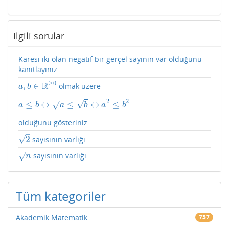
İlgili sorular
Karesi iki olan negatif bir gerçel sayının var olduğunu
kanıtlayınız
≥
0
R
,
∈
olmak üzere
a
,
b
∈
R
≥
0
a
b
−
−
2
2
√
≤
⇔
≤
⇔
≤
√
a
≤
b
⇔
a
≤
b
⇔
a
2
≤
b
2
a
b
a
b
a
b
olduğunu gösteriniz.
–
√
2
sayısının varlığı
2
−
−
sayısının varlığı
√
n
n
Tüm kategoriler
Akademik Matematik
737