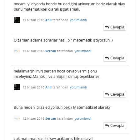
hocam iyi diyonda bende bu dediğini anlıyorum bariz olarak olay
bunu matematiksel olarak ispatlamak.
12 Nisan 2016
Anil
tarafından
yorumlandı
Cevapla
O zaman adama sorarlar nasil bir matematik istiyorsun :)
12 Nisan 2016
Sercan
tarafından
yorumlandı
Cevapla
helalinvar(hllnvr) sercan hoca cevap vermiş onu
inceleyiniz.Mantıklı ve anlaşılır olmuş teşekkürler.
12 Nisan 2016
Anil
tarafından
yorumlandı
Cevapla
Buna neden itiraz ediyorsun peki? Matematiksel olarak?
12 Nisan 2016
Sercan
tarafından
yorumlandı
Cevapla
çok matematiksel birşey açıklamış bile olsaydı