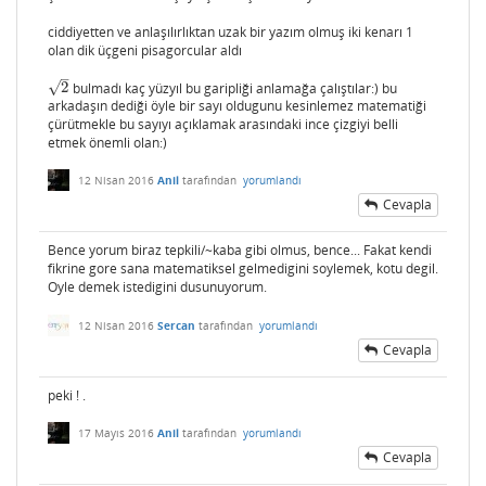
ciddiyetten ve anlaşılırlıktan uzak bir yazım olmuş iki kenarı 1
olan dik üçgeni pisagorcular aldı
–
√
2
bulmadı kaç yüzyıl bu garipliği anlamağa çalıştılar:) bu
2
arkadaşın dediği öyle bir sayı oldugunu kesinlemez matematiği
çürütmekle bu sayıyı açıklamak arasındaki ince çizgiyi belli
etmek önemli olan:)
12 Nisan 2016
Anil
tarafından
yorumlandı
Cevapla
Bence yorum biraz tepkili/~kaba gibi olmus, bence... Fakat kendi
fikrine gore sana matematiksel gelmedigini soylemek, kotu degil.
Oyle demek istedigini dusunuyorum.
12 Nisan 2016
Sercan
tarafından
yorumlandı
Cevapla
peki ! .
17 Mayıs 2016
Anil
tarafından
yorumlandı
Cevapla