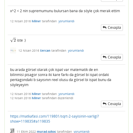
x^2 < 2 nin supremumunu bulursan bana da söyle çok merak ettim
12 Nisan 2016
hllnvr
tarafından
yorumlandı
Cevapla
–
√
2
iste :)
2
12 Nisan 2016
Sercan
tarafından
yorumlandı
Cevapla
bu arada görsel olarak çok ispat var matematik de en
bilinmisi pisagor sonra iki kare farkı da görsel bi ispat ordaki
pentagondaki b sayısının reel olusu da görsel bi ispat bunu da
söyleyeyim
12 Nisan 2016
hllnvr
tarafından
yorumlandı
12 Nisan 2016
hllnvr
tarafından
düzenlendi
Cevapla
https://matkafasi.com/119801/sqrt-2-sayisinin-varligi?
show=119835#a119835
11 Ekim 2022
murad.ozkoc
tarafından
yorumlandı