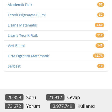
Akademik Fizik
52
Teorik Bilgisayar Bilimi
32
Lisans Matematik
5.6k
Lisans Teorik Fizik
112
Veri Bilimi
145
Orta Öğretim Matematik
12.7k
Serbest
1k
20,359
Soru
21,912
Cevap
73,672
Yorum
3,977,749
Kullanıcı