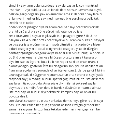
simdi ilk sayıların bulunusu dogal sayıyla baslar ki cok mantıklıdır
insanlar 1 i 2 yi buldu 3 ü 4 ü filan ilk defa sonsuz kavramıda buydu
belkide gerçi dogasını pek anlamadılar ama kullandılar. Sayılara bi
anlam verilmediler hiç sayı nedir sorusu bile sorulmadı belki taki
Dedekind e kadar
ondan sonra pisagor diye bi adam cıktı her sayı orantılıdır (ortak
orantılıdır ) gibi bi sey öne sürdü hakikatende bu iste
kesirli(rasyonel) sayıların çıkısıydı. iste pisagora göre 5 ile 3 ne
bileyim 7 ile 4 bunlar ortak orantılıydı ve bu oran da bi kesirli sayıydı
ve pisagor iste o dönemin tanrısıydı bitmisti ama bigün öyle bisey
olduki pisagor yıkıldı aptal bi ögrencisi pisagoru yıktı bir düzgün
pentagon(düzgün besgen) varya bi acısı 108 bir uzunlugu a br olsun
bu 3 lü olan kenarlardan kısa bi üçgen olusturalım alt kenara b
diyelim iste bu ögrenci bu a ile b nin hiç bir sekilde ortak orantılı
olamayacagını gösterdi. İste bu pisagorun sonuydu sakladılar falan
filan ama açıklamak zorundaydılar öte yandan 2. darbe geldi 1 birim
uzunlugundaki dik üçgenin hipotenusunun ortak oranlı bi sayı( yada
rasyonel sayı) olmadıgı bunun ispatını çogumuz biliriz. iste artık reel
sayılara ihtiyaç duyuldu. Ama söyle diyim ilerisi yok reel sayılar
doymus bi cisimdir. Artık dolu bi bardak düsünün bir damla almaz
iste reel sayılar budur. diyeceksinizki komplex sayılar onlar bu
boyutta degil.
son olarak cevabım su olucak arkadas demis neye göre reel bi sayı
nasıl çizilebilir filan her gün çiziyoruz aslında çizdigin çember her
zaman irrasyonel bi uzunluga tekabul eder her r yarıçaplı cember
uzunlugu irrasyoneldir.