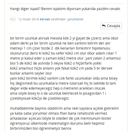
Hangi diger ispati? Benim ispatimi diyorsan yukarida yazdim cevabi.
12 Nisan 2016
Sercan
tarafından
yorumlandı
Cevapla
bir birim uzunluk alırsak mesela kök 2 yi gayet de çizeriz ama öbür
adam derki ya bir birim uzunluk ne ben santımı bilirim der alır
metreyi 1 cm çizer bizde 2 dik kenarları birlestirir hipotenusu
olustururuz deriz ki kök2 bu sefer kök2 cm olur öbür adam cıkar 1
metre yi kabul eder o zaman kök2 metre olur. yani zaten 2 anlamsız
bisi 5 de kök2 de aslında 5 neyse kök2 o hiçbirfarkı yokki
kök2 anlamsız hiçbi anlamı yok fakat kök2 cm yada 5 br dersek
bunlar anlamlı seyler olur
yani kök2 birimle kök2 santim cok farklı uzunluklar oldu ama bisey
hiç degismedi bu uzunluklara metre tutarsak hiç bi sekilde bi tam
deger elde edemeyecegiz hep o metrenin aralıkları olucak.
ama söyle bisey ki o da uzunluk belirtecek ki pisagordan 1 i
çizebiliyosak kök2yi de çizebilecegiz.
muhabbetimle baymıs olabilirim ama reel sayılara açıklık getirelim
ya kaba saba yorumlar olması filan bana rahatsızlık vermez
arkadaslar açıkcası böyle bi siteden de çok memnunum bisiler
ögreniyoruz ülkemizde matematigin durumu belli hepimiz
birbirimizden bisi ögrenmeliyiz bence.