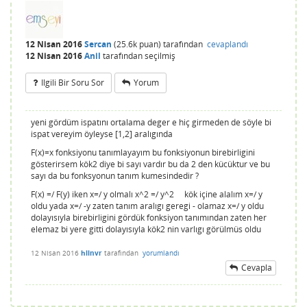
12 Nisan 2016
Sercan
(
25.6k
puan)
tarafından
cevaplandı
12 Nisan 2016
Anil
tarafından
seçilmiş
Ilgili Bir Soru Sor
Yorum
yeni gördüm ispatını ortalama deger e hiç girmeden de söyle bi
ispat vereyim öyleyse [1,2] aralıgında
F(x)=x fonksiyonu tanımlayayım bu fonksiyonun birebirligini
gösterirsem kök2 diye bi sayı vardır bu da 2 den kücüktur ve bu
sayı da bu fonksyonun tanım kumesindedir ?
F(x) =/ F(y) iken x=/ y olmalı x^2 =/ y^2 kök içine alalım x=/ y
oldu yada x=/ -y zaten tanım aralıgı geregi - olamaz x=/ y oldu
dolayısıyla birebirligini gördük fonksiyon tanımından zaten her
elemaz bi yere gitti dolayısıyla kök2 nin varlıgı görülmüs oldu
12 Nisan 2016
hllnvr
tarafından
yorumlandı
Cevapla