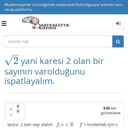
Akademisyenler öncülüğünde matematik/fizik/bilgisayar bilimleri soru
cevap platformu
Toggle
navigation
–
√
2
yani karesi 2 olan bir
2
sayının varolduğunu
ispatlayalım.
0
6.6k
kez
0
görüntülendi
R
,
∈
ipucu: 2 tam sayı alalım
'i incelemek için
f
,
c
∈
R
f
c
f
c
f
c