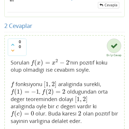
Cevapla
2
Cevaplar
0
0
En İyi Cevap
2
(
)
=
−
2
Sorulan
'nin pozitif koku
f
(
x
)
=
x
2
−
2
f
x
x
olup olmadigi ise cevabim soyle.
[
1
,
2
]
fonksiyonu
araliginda surekli,
f
[
1
,
2
]
f
(
1
)
=
−
1
(
2
)
=
2
,
oldugundan orta
f
(
1
)
=
−
1
f
(
2
)
=
2
f
f
[
1
,
2
]
deger teoreminden dolayi
[
1
,
2
]
araliginda oyle bir
degeri vardir ki
c
c
(
)
=
0
2
olur. Buda karesi
olan pozitif bir
f
(
c
)
=
0
2
f
c
sayinin varligina delalet eder.