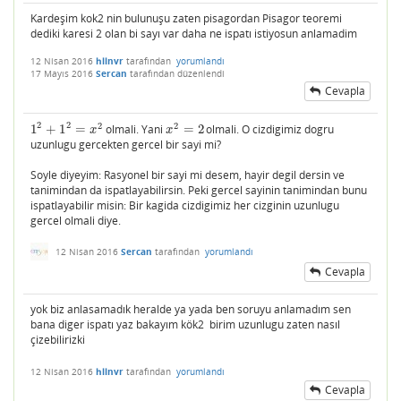
Kardeşim kok2 nin bulunuşu zaten pisagordan Pisagor teoremi
dediki karesi 2 olan bi sayı var daha ne ispatı istiyosun anlamadim
12 Nisan 2016
hllnvr
tarafından
yorumlandı
17 Mayıs 2016
Sercan
tarafından
düzenlendi
Cevapla
2
2
2
2
1
+
1
=
olmali. Yani
=
2
olmali. O cizdigimiz dogru
1
2
+
1
2
=
x
2
x
2
=
2
x
x
uzunlugu gercekten gercel bir sayi mi?
Soyle diyeyim: Rasyonel bir sayi mi desem, hayir degil dersin ve
tanimindan da ispatlayabilirsin. Peki gercel sayinin tanimindan bunu
ispatlayabilir misin: Bir kagida cizdigimiz her cizginin uzunlugu
gercel olmali diye.
12 Nisan 2016
Sercan
tarafından
yorumlandı
Cevapla
yok biz anlasamadık heralde ya yada ben soruyu anlamadım sen
bana diger ispatı yaz bakayım kök2 birim uzunlugu zaten nasıl
çizebilirizki
12 Nisan 2016
hllnvr
tarafından
yorumlandı
Cevapla