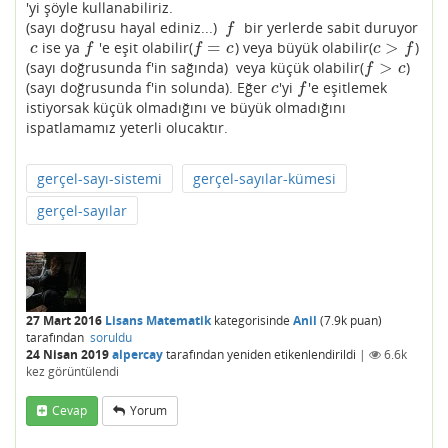
'yi şöyle kullanabiliriz.
(sayı doğrusu hayal ediniz...)
bir yerlerde sabit duruyor
f
f
=
>
ise ya
'e eşit olabilir(
) veya büyük olabilir(
)
c
f
f
=
c
c
>
f
c
f
f
c
c
f
>
(sayı doğrusunda f'in sağında) veya küçük olabilir(
)
f
>
c
f
c
(sayı doğrusunda f'in solunda). Eğer
'yi
'e eşitlemek
c
f
c
f
istiyorsak küçük olmadığını ve büyük olmadığını
ispatlamamız yeterli olucaktır.
gerçel-sayı-sistemi
gerçel-sayılar-kümesi
gerçel-sayılar
27 Mart 2016
Lisans Matematik
kategorisinde
Anil
(
7.9k
puan)
tarafından
soruldu
24 Nisan 2019
alpercay
tarafından
yeniden etikenlendirildi
|
6.6k
kez görüntülendi
Cevap
Yorum