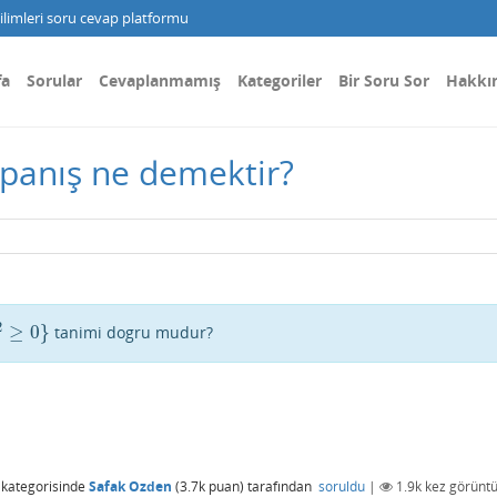
limleri soru cevap platformu
fa
Sorular
Cevaplanmamış
Kategoriler
Bir Soru Sor
Hakkı
apanış ne demektir?
2
≥
0
}
tanimi dogru mudur?
kategorisinde
Safak Ozden
(
3.7k
puan)
tarafından
soruldu
|
1.9k
kez görüntü