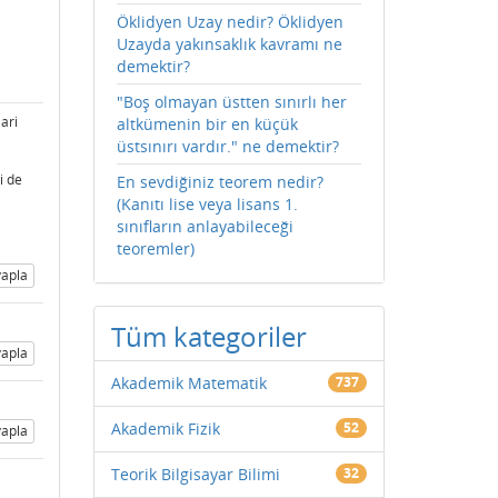
Öklidyen Uzay nedir? Öklidyen
Uzayda yakınsaklık kavramı ne
demektir?
"Boş olmayan üstten sınırlı her
ari
altkümenin bir en küçük
üstsınırı vardır." ne demektir?
ki de
En sevdiğiniz teorem nedir?
(Kanıtı lise veya lisans 1.
sınıfların anlayabileceği
teoremler)
apla
Tüm kategoriler
apla
Akademik Matematik
737
Akademik Fizik
52
apla
Teorik Bilgisayar Bilimi
32