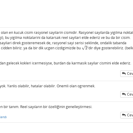
0 olan en kucuk cisim rasyonel sayilarin cismidir. Rasyonel sayilarda yigilma noktal
), bu yigilma noktalarini da katarsak reel sayilari elde ederiz ve bu da bir cisim.
 sayilari direk gosteremesek de, rasyonel sayi serisi seklinde, ondalik tabanda
–
√
cidden biliriz. ya da bir dik ucgen cizdigimizde bu
2
'dir diye gosterebiliriz. (bel
2
an gelecek kokleri icermesiyse, burdan da karmasik sayilar cismini elde ederiz.
Cev
ok. Yanlis olabilir, hatalar olabilir. Onemli olan ogrenmek.
Cev
 bir tanım. Reel sayıların bir özelliğinin genelleştirmesi.
Cev
landı