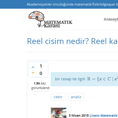
Akademisyenler öncülüğünde matematik/fizik/bilgisayar bi
Anasay
Reel cisim nedir? Reel k
1
0
R
C
=
{
∈
|
bir cevap ile ilgili:
R
=
{
x
∈
C
|
x
2
≥
0
}
x
x
1.9k
kez
görüntülendi
cebir
analiz
3 Nisan 2015
Lisans Matematik