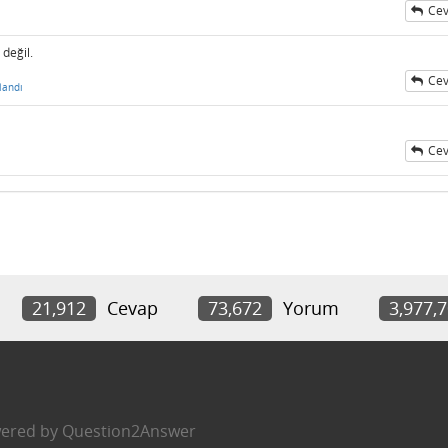
Cev
 değil.
Cev
landı
Cev
21,912
Cevap
73,672
Yorum
3,977,
ered by
Question2Answer