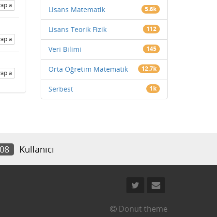
apla
Lisans Matematik
5.6k
Lisans Teorik Fizik
112
apla
Veri Bilimi
145
Orta Öğretim Matematik
12.7k
apla
Serbest
1k
708
Kullanıcı
Donut theme