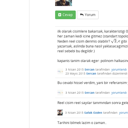
Cevap
Yorum
ilk olarak cisimlere bakarsak, karakteristigi 
her zaman kedi icine gitmez (standart topoloji
–
√
Neden reel cisim denmis olabilir?
2
,
gibi
2
,
e
e
yazarsak, aslinda buna nasil yaklasacagimizi 
reel sebebi bu degildir.)
kapanis tanim olarak eger: polinom halkasind
3 Nisan 2015
Sercan
tarafından
yorumlandı
23 Mayıs 2015
Sercan
tarafından
düzenlendi
Bu cevabi hissel verdim, yani bir referansim y
3 Nisan 2015
Sercan
tarafından
yorumlandı
Reel cisim reel sayılar tanımından sonra gelen
3 Nisan 2015
Safak Ozden
tarafından
yorum
Tarihini bilmek lazim o zaman..