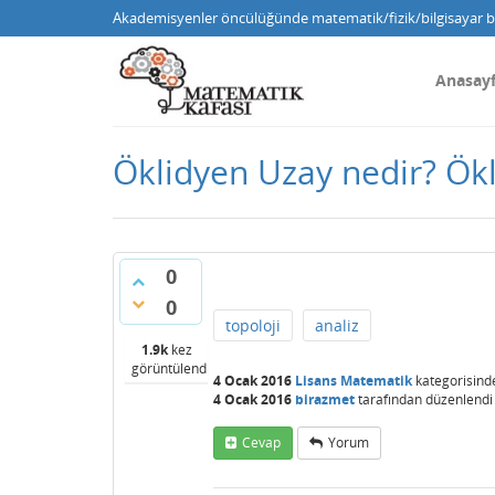
Akademisyenler öncülüğünde matematik/fizik/bilgisayar bi
Anasay
Öklidyen Uzay nedir? Ök
0
0
topoloji
analiz
1.9k
kez
görüntülendi
4 Ocak 2016
Lisans Matematik
kategorisind
4 Ocak 2016
birazmet
tarafından
düzenlendi
Cevap
Yorum