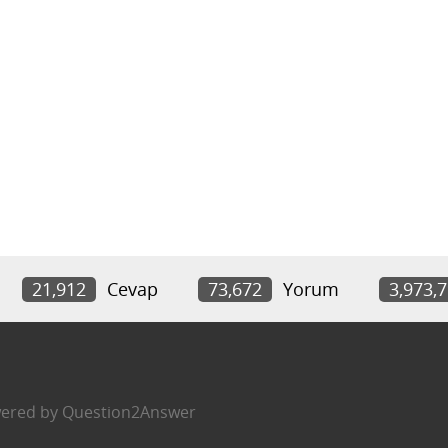
21,912
Cevap
73,672
Yorum
3,973,
ered by
Question2Answer