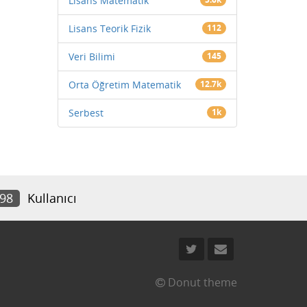
Lisans Matematik
Lisans Teorik Fizik
112
Veri Bilimi
145
Orta Öğretim Matematik
12.7k
Serbest
1k
798
Kullanıcı
Donut theme