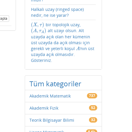
Halkali uzay (ringed space)
nedir, ne ise yarar?
apla
(
,
)
bir topolojik uzay,
(
X
,
τ
)
X
τ
(
,
)
alt uzayı olsun. Alt
(
A
,
τ
A
)
A
τ
A
uzayda açık olan her kümenin
üst uzayda da açık olması için
gerekli ve yeterli koşul
'nın üst
A
A
uzayda açık olmasıdır.
Gösteriniz.
Tüm kategoriler
Akademik Matematik
737
Akademik Fizik
52
Teorik Bilgisayar Bilimi
32
5.6k