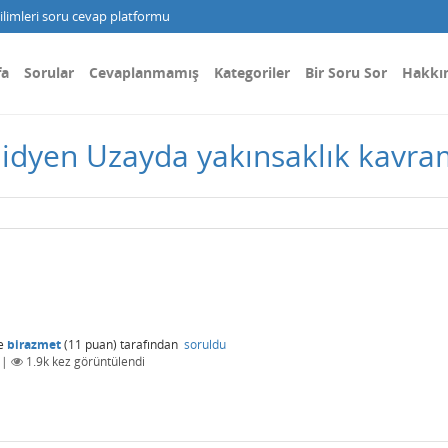
limleri soru cevap platformu
fa
Sorular
Cevaplanmamış
Kategoriler
Bir Soru Sor
Hakkı
lidyen Uzayda yakınsaklık kavra
e
birazmet
(
11
puan)
tarafından
soruldu
|
1.9k
kez görüntülendi