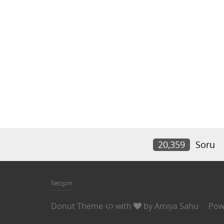
20,359
Soru
İletişim
Donut Theme
with
by
Amiya Sahu
Pow