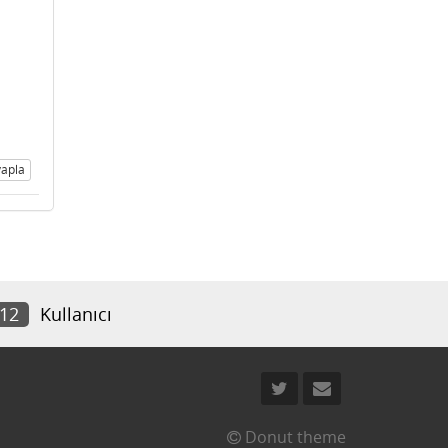
apla
312
Kullanıcı
Donut theme