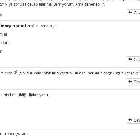
 OSYM'ye sorulsa cevaplanır mı? Bilmiyorum. Ama denenebilir.
Cev
dı
binary operation
) denmemiş.
umlar
rudur:)
on
Cev
0
lemlerde
0
gibi durumlar olabilir diyorsun. Bu nasil sorunun dogrulugunu gerektir
0
0
Cev
iğinin belirtildiği linkte yazılı.
Cev
ten anlamiyorum.