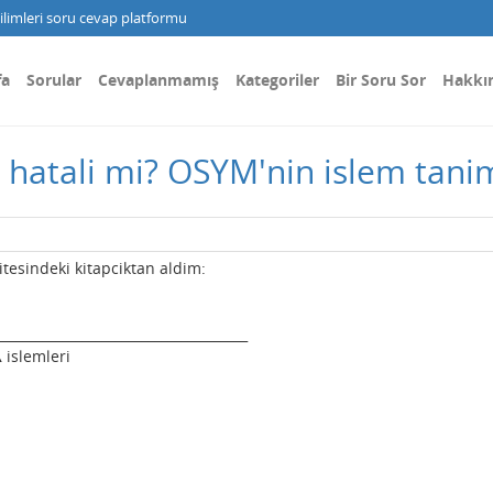
limleri soru cevap platformu
fa
Sorular
Cevaplanmamış
Kategoriler
Bir Soru Sor
Hakkı
hatali mi? OSYM'nin islem tanim
tesindeki kitapciktan aldim:
______________________________________
Δ
islemleri