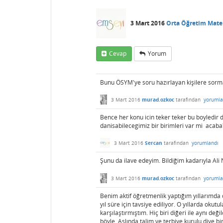
3 Mart 2016
Orta Öğretim Mat
Cevap
Yorum
Bunu ÖSYM'ye soru hazırlayan kişilere sorm
3 Mart 2016
murad.ozkoc
tarafından
yorumla
Bence her konu icin teker teker bu boyledir
danisabilecegimiz bir birimleri var mi acaba
3 Mart 2016
Sercan
tarafından
yorumlandı
Şunu da ilave edeyim. Bildiğim kadarıyla Ali 
3 Mart 2016
murad.ozkoc
tarafından
yorumla
Benim aktif öğretmenlik yaptığım yıllarımda di
yıl süre için tavsiye ediliyor. O yıllarda oku
karşılaştırmıştım. Hiç biri diğeri ile aynı de
böyle. Aslında talim ve terbiye kurulu diye 