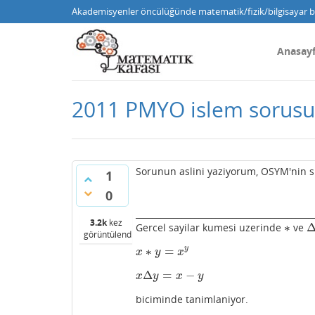
Akademisyenler öncülüğünde matematik/fizik/bilgisayar bi
Anasay
2011 PMYO islem sorusu 
Sorunun aslini yaziyorum, OSYM'nin si
1
0
__________________________________________
3.2k
kez
∗
Gercel sayilar kumesi uzerinde
ve
∗
Δ
görüntülendi
y
∗
=
x
∗
y
=
x
y
x
y
x
Δ
=
−
x
Δ
y
=
x
−
y
x
y
x
y
biciminde tanimlaniyor.