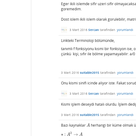
Eger ikili islemde sifir uzeri sifir olmayacaksa
goremedim.
Dost islem ikili islem olarak gorulebilir, matr
3 Mart 2016
Sercan
tarafından
yorumlandı
Linkteki Terminoloji bölümünde,
tanımlı f fonksiyonu kısmi bir fonksiyon ise, o
çünkü kişi, sıfır ile bölme yapamayabilir: a/0 ,
3 Mart 2016
suitable2015
tarafından
yorumlandı
Onu kismi sinifi icinde aliyor iste. Fakat 
3 Mart 2016
Sercan
tarafından
yorumlandı
Kısmi işlem deseydi hatalı olurdu. İşlem dediğ
3 Mart 2016
suitable2015
tarafından
yorumlandı
Bazı kaynaklar
herhangi bir küme olmak ü
A
A
2
⋆
:
→
⋆
:
A
2
→
A
A
A