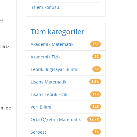
islem konusu
r?
Tüm kategoriler
Akademik Matematik
737
liriz.
Akademik Fizik
52
Teorik Bilgisayar Bilimi
32
Lisans Matematik
5.6k
Lisans Teorik Fizik
112
Veri Bilimi
145
lem de
Orta Öğretim Matematik
12.7k
Serbest
1k