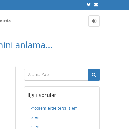
mızda
ini anlama...
İlgili sorular
Problemlerde tersi islem
İslem
İslem