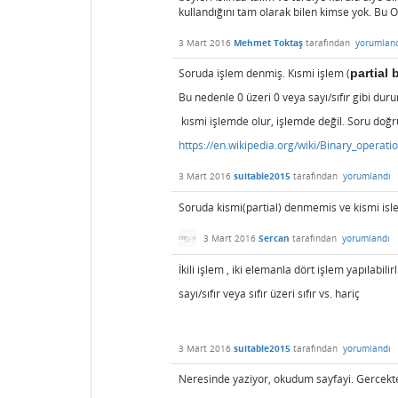
kullandığını tam olarak bilen kimse yok. Bu
3 Mart 2016
Mehmet Toktaş
tarafından
yorumlan
Soruda işlem denmiş. Kısmi işlem (
partial 
Bu nedenle 0 üzeri 0 veya sayı/sıfır gibi dur
kısmi işlemde olur, işlemde değil. Soru doğ
https://en.wikipedia.org/wiki/Binary_operati
3 Mart 2016
suitable2015
tarafından
yorumlandı
Soruda kismi(partial) denmemis ve kismi is
3 Mart 2016
Sercan
tarafından
yorumlandı
İkili işlem , iki elemanla dört işlem yapılabilirl
sayı/sıfır veya sıfır üzeri sıfır vs. hariç
3 Mart 2016
suitable2015
tarafından
yorumlandı
Neresinde yaziyor, okudum sayfayi. Gercek