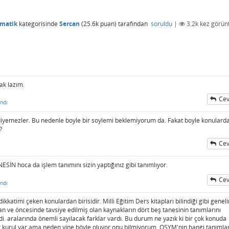
ematik
kategorisinde
Sercan
(
25.6k
puan)
tarafından
soruldu
|
3.2k
kez görünt
ak lazım.
Cev
ndı
 diyemezler. Bu nedenle boyle bir soylemi beklemiyorum da. Fakat boyle konulard
?
Cev
NESİN hoca da işlem tanımını sizin yaptığınız gibi tanımlıyor.
Cev
ndı
kkatimi çeken konulardan birisidir. Milli Eğitim Ders kitapları bilindiği gibi gene
tulan ve öncesinde tavsiye edilmiş olan kaynakların dört beş tanesinin tanımlarını
ğildi. aralarında önemli sayılacak farklar vardı. Bu durum ne yazık ki bir çok konuda
bir kurul var ama neden yine böyle oluyor,onu bilmiyorum. OSYM'nin hangi tanımlar