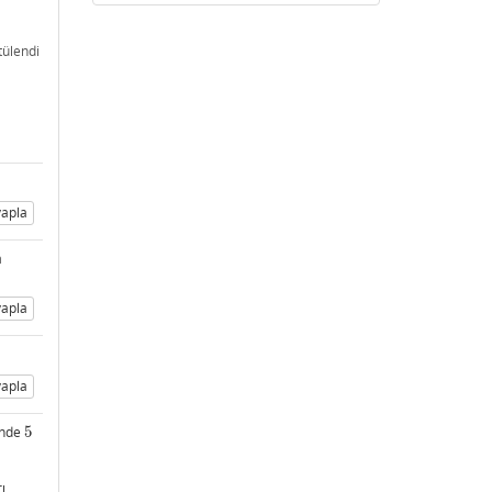
ülendi
apla
a
apla
apla
linde
5
5
ı