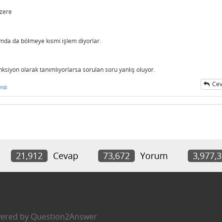
zere
amda da bölmeye kısmi işlem diyorlar.
ksiyon olarak tanımlıyorlarsa sorulan soru yanlış oluyor.
Cev
ndı
21,912
Cevap
73,672
Yorum
3,977,
ered by
Question2Answer