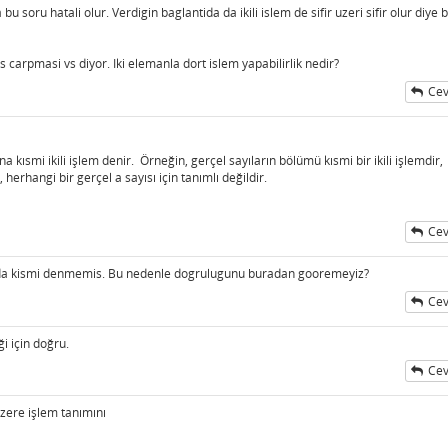
 bu soru hatali olur. Verdigin baglantida da ikili islem de sifir uzeri sifir olur diye b
is carpmasi vs diyor. Iki elemanla dort islem yapabilirlik nedir?
Cev
na kısmi ikili işlem denir. Örneğin, gerçel sayıların bölümü kısmi bir ikili işlemdir,
 herhangi bir gerçel a sayısı için tanımlı değildir.
Cev
soruda kismi denmemis. Bu nedenle dogrulugunu buradan gooremeyiz?
Cev
i için doğru.
Cev
zere işlem tanımını