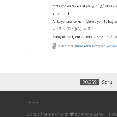
2
fonksiyon olarak ele alıyor.
⊆
olmak ü
α
⊆
A
2
α
A
⋆
:
→
⋆
:
α
→
A
α
A
fonksiyonuna ise kısmi işlem diyor. Bu bağl
R
R
R
÷
:
×
(
∖
{
0
}
)
→
÷
:
R
×
(
R
∖
{
0
}
)
→
R
2
Sonuç olarak işlem tanımını
⋆
:
→
fon
⋆
:
A
2
→
A
A
A
3 Mart 2016
murad.ozkoc
tarafından
yorumla
20,359
Soru
İletişim
Donut Theme
with
by
Amiya Sahu
Pow