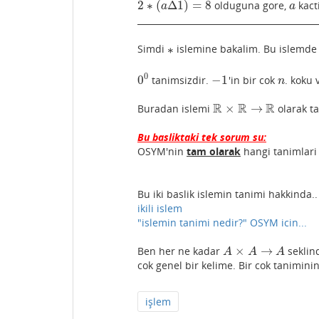
2
∗
(
Δ
1
)
=
8
olduguna gore,
kact
2
∗
(
a
Δ
1
)
=
8
a
a
a
__________________________________________
∗
Simdi
islemine bakalim. Bu islemd
∗
0
0
−
1
tanimsizdir.
'in bir cok
. koku 
0
0
−
1
n
n
R
R
R
×
→
Buradan islemi
olarak ta
R
×
R
→
R
Bu basliktaki tek sorum su:
OSYM'nin
tam olarak
hangi tanimlari 
Bu iki baslik islemin tanimi hakkinda..
ikili islem
"islemin tanimi nedir?" OSYM icin...
×
→
Ben her ne kadar
seklind
A
×
A
→
A
A
A
A
cok genel bir kelime. Bir cok tanimini
işlem