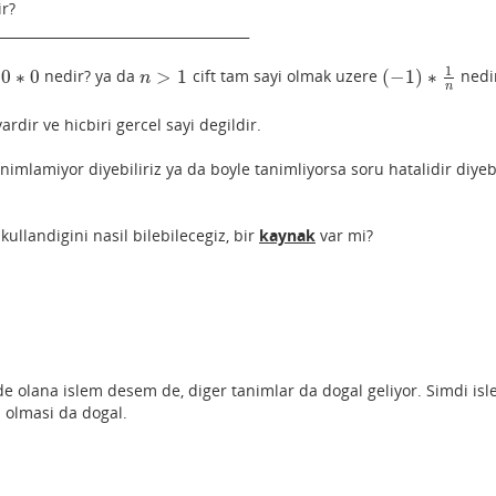
ir?
______________________________________
1
0
∗
0
>
1
(
−
1
)
∗
e
nedir? ya da
cift tam sayi olmak uzere
nedi
0
∗
0
n
>
1
(
−
1
)
∗
1
n
n
n
vardir ve hicbiri gercel sayi degildir.
nimlamiyor diyebiliriz ya da boyle tanimliyorsa soru hatalidir diyebi
kullandigini nasil bilebilecegiz, bir
kaynak
var mi?
e olana islem desem de, diger tanimlar da dogal geliyor. Simdi is
n olmasi da dogal.