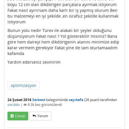
boyu 12 cm olan dikdörtgen parçalara ayırmak istiyorum
Fakat nasıl ayırırsam daha karlı bir iş yapmış olurum Ben
bu malzemeyi en iyi şekilde ,en israfsız şekilde kullanmak
istiyorum
Bunun yolu nedir Türev ile alakalı bir şeyler olduğunu
düşünüyorum Fakat nasıl ? Yol gösterebilir misiniz? Bana
göre hem daireyi hem dikdörtgenin alanını minimize edip
karar vermem gerekiyor Fakat yine de tam oturtamaadım
kafamda
Yardım ederseniz sevinirim
optimizasyon
24 Şubat 2016
Serbest
kategorisinde
sayıkafa
(
26
puan)
tarafından
soruldu
|
9.3k
kez görüntülendi
Cevap
Yorum