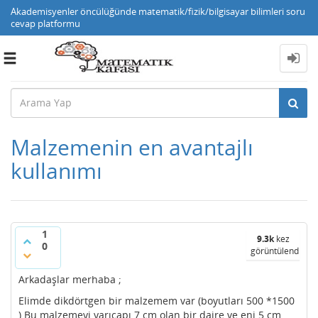
Akademisyenler öncülüğünde matematik/fizik/bilgisayar bilimleri soru
cevap platformu
Toggle
navigation
Malzemenin en avantajlı
kullanımı
1
9.3k
kez
0
görüntülendi
Arkadaşlar merhaba ;
Elimde dikdörtgen bir malzemem var (boyutları 500 *1500
) Bu malzemeyi yarıçapı 7 cm olan bir daire ve eni 5 cm