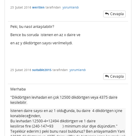
25 Şubat 2016
wertten
tarafından
yorumlandı
Cevapla
Peki, bu nasıl anlaşılabilir?
Bence bu soruda istenen en az x daire ve
en az y dikdörtgen sayısı verilmeliydi.
25 Şubat 2016
suitable2015
tarafından
yorumlandı
Cevapla
Merhaba
"
Dikdörtgen levhadan en çok 12500 dikdörtgen veya 4375 daire
kesilebilir.
2
m
İstenen daire sayısı en az 1 olduğunda, bu daire 4 dikdörtgen içine
konabileceğinden,
Bu levhadan 12500-4=12494 dikdörtgen ve 1 daire
c
kesilirse fire (240-147=93
) minimum olur diye düşündüm."
cm2
Teşekkür ederim:) peki bunu nasıl buldunuz? Ben anlayamadım Yani