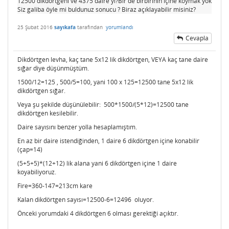
12500 dikdörtgeni ve 4375 daire yi?Bir de birbirinin içine koymak yok
Siz galiba öyle mi buldunuz sonucu ? Biraz açıklayabilir misiniz?
25 Şubat 2016
sayıkafa
tarafından
yorumlandı
Cevapla
Dikdörtgen levha, kaç tane 5x12 lik dikdörtgen, VEYA kaç tane daire
sığar diye düşünmüştüm.
1500/12=125 , 500/5=100, yani 100 x 125=12500 tane 5x12 lik
dikdörtgen sığar.
Veya şu şekilde düşünülebilir: 500*1500/(5*12)=12500 tane
dikdörtgen kesilebilir.
Daire sayısını benzer yolla hesaplamıştım.
En az bir daire istendiğinden, 1 daire 6 dikdörtgen içine konabilir
(çap=14)
(5+5+5)*(12+12) lik alana yani 6 dikdörtgen içine 1 daire
koyabiliyoruz.
Fire=360-147=213cm kare
Kalan dikdörtgen sayısı=12500-6=12496 oluyor.
Önceki yorumdaki 4 dikdörtgen 6 olması gerektiği açıktır.