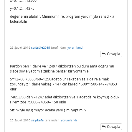
x=0,1,2,...,12500
y=0,1,2,...,4375
değerlerini alabilir. Minimum fire, program yardımıyla rahatlıkla
bulunabilir.
25 Şubat 2016
suitable2015
tarafından
yorumlandı
Cevapla
Pardon ben 1 daire ve 12497 dikdörtgen buldum ama doğru mu
sizce şöyle yaptım sizinkine benzer bir yöntemle
5*12=60 75000/60=1250adet olur Fakat en az 1 daire almak
zorundayız 1 daire yaklaşık 147 cm karedir 500*1500-147=74853
olur
74853/60 dan =1247 adet dikdörtgen ve 1 adet daire koymuş olduk
Firemizde 75000-74850= 150 oldu
Sizinkiyle uyuşmuyor acaba yanlış mı yaptım ??
25 Şubat 2016
sayıkafa
tarafından
yorumlandı
Cevapla