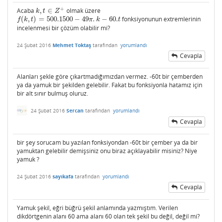
+
Acaba
,
∈
olmak üzere
k
,
t
∈
Z
+
k
t
Z
(
,
)
=
500.1500
−
49
.
−
60.
fonksiyonunun extremlerinin
f
(
k
,
t
)
=
500.1500
−
49
π
.
k
−
60.
t
f
k
t
π
k
t
incelenmesi bir çözüm olabilir mi?
24 Şubat 2016
Mehmet Toktaş
tarafından
yorumlandı
Cevapla
Alanları şekle göre çıkartmadığımızdan vermez. -60t bir çemberden
ya da yamuk bir şekilden gelebilir. Fakat bu fonksiyonla hatamız için
bir alt sınır bulmuş oluruz.
24 Şubat 2016
Sercan
tarafından
yorumlandı
Cevapla
bir şey sorucam bu yazılan fonksiyondan -60t bir çember ya da bir
yamuktan gelebilir demişsiniz onu biraz açıklayabilir misiniz? Niye
yamuk ?
24 Şubat 2016
sayıkafa
tarafından
yorumlandı
Cevapla
Yamuk şekil, eğri büğrü şekil anlamında yazmıştım. Verilen
dikdörtgenin alanı 60 ama alanı 60 olan tek şekil bu değil, değil mi?