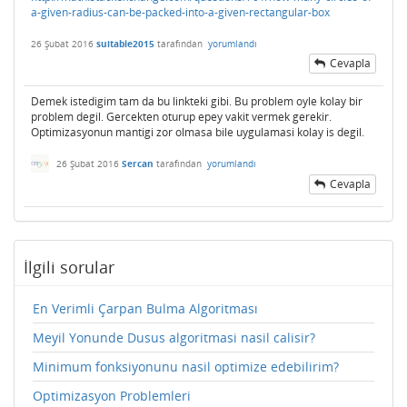
a-given-radius-can-be-packed-into-a-given-rectangular-box
26 Şubat 2016
suitable2015
tarafından
yorumlandı
Cevapla
Demek istedigim tam da bu linkteki gibi. Bu problem oyle kolay bir
problem degil. Gercekten oturup epey vakit vermek gerekir.
Optimizasyonun mantigi zor olmasa bile uygulamasi kolay is degil.
26 Şubat 2016
Sercan
tarafından
yorumlandı
Cevapla
İlgili sorular
En Verimli Çarpan Bulma Algoritması
Meyil Yonunde Dusus algoritmasi nasil calisir?
Minimum fonksiyonunu nasil optimize edebilirim?
Optimizasyon Problemleri