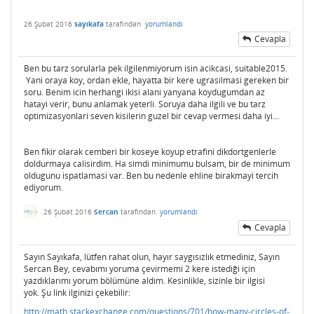
26 Şubat 2016
sayıkafa
tarafından
yorumlandı
Cevapla
Ben bu tarz sorularla pek ilgilenmiyorum isin acikcasi, suitable2015.
Yani oraya koy, ordan ekle, hayatta bir kere ugrasilmasi gereken bir
soru. Benim icin herhangi ikisi alani yanyana koydugumdan az
hatayi verir, bunu anlamak yeterli. Soruya daha ilgili ve bu tarz
optimizasyonlari seven kisilerin guzel bir cevap vermesi daha iyi...
Ben fikir olarak cemberi bir koseye koyup etrafini dikdortgenlerle
doldurmaya calisirdim. Ha simdi minimumu bulsam, bir de minimum
oldugunu ispatlamasi var. Ben bu nedenle ehline birakmayi tercih
ediyorum.
26 Şubat 2016
Sercan
tarafından
yorumlandı
Cevapla
Sayın Sayıkafa, lütfen rahat olun, hayır saygısızlık etmediniz, Sayın
Sercan Bey, cevabımı yoruma çevirmemi 2 kere istediği için
yazdıklarımı yorum bölümüne aldım. Kesinlikle, sizinle bir ilgisi
yok. Şu link ilginizi çekebilir:
http://math.stackexchange.com/questions/701/how-many-circles-of-