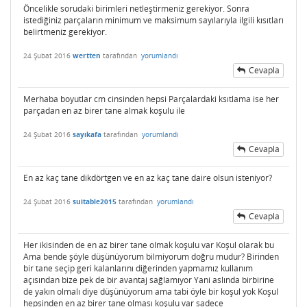
Öncelikle sorudaki birimleri netleştirmeniz gerekiyor. Sonra
istediğiniz parçaların minimum ve maksimum sayılarıyla ilgili kısıtları
belirtmeniz gerekiyor.
24 Şubat 2016
wertten
tarafından
yorumlandı
Cevapla
Merhaba boyutlar cm cinsinden hepsi Parçalardaki ksıtlama ise her
parçadan en az birer tane almak koşulu ile
24 Şubat 2016
sayıkafa
tarafından
yorumlandı
Cevapla
En az kaç tane dikdörtgen ve en az kaç tane daire olsun isteniyor?
24 Şubat 2016
suitable2015
tarafından
yorumlandı
Cevapla
Her ikisinden de en az birer tane olmak koşulu var Koşul olarak bu
Ama bende şöyle düşünüyorum bilmiyorum doğru mudur? Birinden
bir tane seçip geri kalanlarını diğerinden yapmamız kullanım
açısından bize pek de bir avantaj sağlamıyor Yani aslında birbirine
de yakın olmalı diye düşünüyorum ama tabi öyle bir koşul yok Koşul
hepsinden en az birer tane olması koşulu var sadece