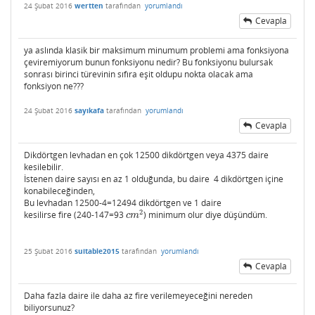
24 Şubat 2016
wertten
tarafından
yorumlandı
Cevapla
ya aslında klasik bir maksimum minumum problemi ama fonksiyona
çeviremiyorum bunun fonksiyonu nedir? Bu fonksiyonu bulursak
sonrası birinci türevinin sıfıra eşit oldupu nokta olacak ama
fonksiyon ne???
24 Şubat 2016
sayıkafa
tarafından
yorumlandı
Cevapla
Dikdörtgen levhadan en çok 12500 dikdörtgen veya 4375 daire
kesilebilir.
İstenen daire sayısı en az 1 olduğunda, bu daire 4 dikdörtgen içine
konabileceğinden,
Bu levhadan 12500-4=12494 dikdörtgen ve 1 daire
2
kesilirse fire (240-147=93
) minimum olur diye düşündüm.
c
m
2
c
m
25 Şubat 2016
suitable2015
tarafından
yorumlandı
Cevapla
Daha fazla daire ile daha az fire verilemeyeceğini nereden
biliyorsunuz?