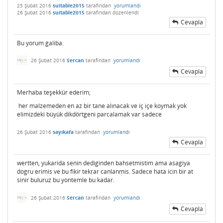
25 Şubat 2016
suitable2015
tarafından
yorumlandı
26 Şubat 2016
suitable2015
tarafından
düzenlendi
Cevapla
Bu yorum galiba.
26 Şubat 2016
Sercan
tarafından
yorumlandı
Cevapla
Merhaba teşekkür ederim;
her malzemeden en az bir tane alınacak ve iç içe koymak yok
elimizdeki büyük dikdörtgeni parcalamak var sadece
26 Şubat 2016
sayıkafa
tarafından
yorumlandı
Cevapla
wertten, yukarida senin dediginden bahsetmistim ama asagiya
dogru erimis ve bu fikir tekrar canlanmis. Sadece hata icin bir at
sinir buluruz bu yontemle bu kadar.
26 Şubat 2016
Sercan
tarafından
yorumlandı
Cevapla