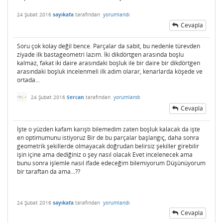
24 Şubat 2016
sayıkafa
tarafından
yorumlandı
Cevapla
Soru çok kolay değil bence. Parçalar da sabit, bu nedenle türevden
ziyade ilk bastageometri lazım. İki dikdörtgen arasında boşlu
kalmaz, fakat iki daire arasındaki boşluk ile bir daire bir dikdörtgen
arasındaki boşluk incelenmeli ilk adım olarar, kenarlarda köşede ve
ortada...
24 Şubat 2016
Sercan
tarafından
yorumlandı
Cevapla
İşte o yüzden kafam karıştı bilemedim zaten boşluk kalacak da işte
en optimumunu istiyoruz Bir de bu parçalar başlangıç, daha sonra
geometrik şekillerde olmayacak doğrudan belirsiz şekiller girebilir
işin içine ama dediğiniz o şey nasıl olacak Evet incelenecek ama
bunu sonra işlemle nasıl ifade edeceğim bilemiyorum Düşünüyorum
bir taraftan da ama...??
24 Şubat 2016
sayıkafa
tarafından
yorumlandı
Cevapla