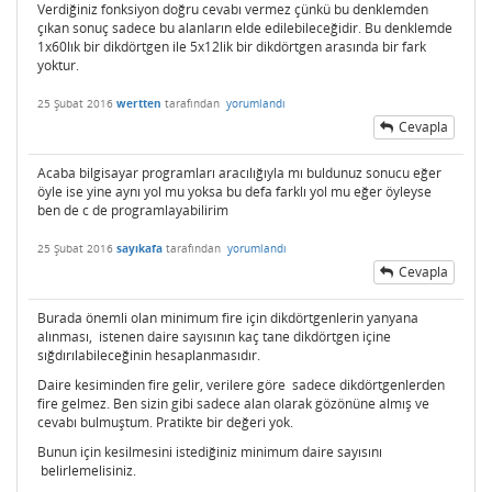
Verdiğiniz fonksiyon doğru cevabı vermez çünkü bu denklemden
çıkan sonuç sadece bu alanların elde edilebileceğidir. Bu denklemde
1x60lık bir dikdörtgen ile 5x12lik bir dikdörtgen arasında bir fark
yoktur.
25 Şubat 2016
wertten
tarafından
yorumlandı
Cevapla
Acaba bilgisayar programları aracılığıyla mı buldunuz sonucu eğer
öyle ise yine aynı yol mu yoksa bu defa farklı yol mu eğer öyleyse
ben de c de programlayabilirim
25 Şubat 2016
sayıkafa
tarafından
yorumlandı
Cevapla
Burada önemli olan minimum fire için dikdörtgenlerin yanyana
alınması, istenen daire sayısının kaç tane dikdörtgen içine
sığdırılabileceğinin hesaplanmasıdır.
Daire kesiminden fire gelir, verilere göre sadece dikdörtgenlerden
fire gelmez. Ben sizin gibi sadece alan olarak gözönüne almış ve
cevabı bulmuştum. Pratikte bir değeri yok.
Bunun için kesilmesini istediğiniz minimum daire sayısını
belirlemelisiniz.