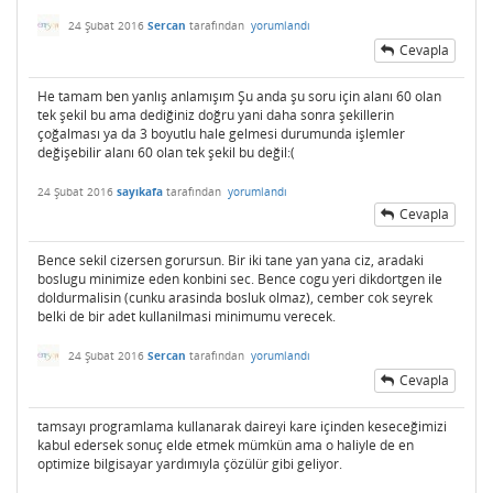
24 Şubat 2016
Sercan
tarafından
yorumlandı
Cevapla
He tamam ben yanlış anlamışım Şu anda şu soru için alanı 60 olan
tek şekil bu ama dediğiniz doğru yani daha sonra şekillerin
çoğalması ya da 3 boyutlu hale gelmesi durumunda işlemler
değişebilir alanı 60 olan tek şekil bu değil:(
24 Şubat 2016
sayıkafa
tarafından
yorumlandı
Cevapla
Bence sekil cizersen gorursun. Bir iki tane yan yana ciz, aradaki
boslugu minimize eden konbini sec. Bence cogu yeri dikdortgen ile
doldurmalisin (cunku arasinda bosluk olmaz), cember cok seyrek
belki de bir adet kullanilmasi minimumu verecek.
24 Şubat 2016
Sercan
tarafından
yorumlandı
Cevapla
tamsayı programlama kullanarak daireyi kare içinden keseceğimizi
kabul edersek sonuç elde etmek mümkün ama o haliyle de en
optimize bilgisayar yardımıyla çözülür gibi geliyor.