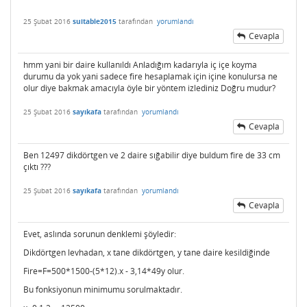
25 Şubat 2016
suitable2015
tarafından
yorumlandı
Cevapla
hmm yani bir daire kullanıldı Anladığım kadarıyla iç içe koyma
durumu da yok yani sadece fire hesaplamak için içine konulursa ne
olur diye bakmak amacıyla öyle bir yöntem izlediniz Doğru mudur?
25 Şubat 2016
sayıkafa
tarafından
yorumlandı
Cevapla
Ben 12497 dikdörtgen ve 2 daire sığabilir diye buldum fire de 33 cm
çıktı ???
25 Şubat 2016
sayıkafa
tarafından
yorumlandı
Cevapla
Evet, aslında sorunun denklemi şöyledir:
Dikdörtgen levhadan, x tane dikdörtgen, y tane daire kesildiğinde
Fire=F=500*1500-(5*12).x - 3,14*49y olur.
Bu fonksiyonun minimumu sorulmaktadır.