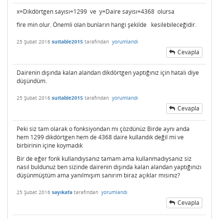
x=Dikdörtgen sayısı=1299 ve y=Daire sayısı=4368 olursa
fire min olur. Önemli olan bunların hangi şekilde kesilebileceğidir.
25 Şubat 2016
suitable2015
tarafından
yorumlandı
Cevapla
Dairenin dışında kalan alandan dikdörtgen yaptığınız için hatalı diye
düşündüm.
25 Şubat 2016
suitable2015
tarafından
yorumlandı
Cevapla
Peki siz tam olarak o fonksiyondan mı çözdünüz Birde aynı anda
hem 1299 dikdörtgen hem de 4368 daire kullandık değil mi ve
birbirinin içine koymadık
Bir de eğer fonk kullandıysanız tamam ama kullanmadıysanız siz
nasıl buldunuz ben sizinde dairenin dışında kalan alandan yaptığınızı
düşünmüştüm ama yanılmışım sanırım biraz açıklar mısınız?
25 Şubat 2016
sayıkafa
tarafından
yorumlandı
Cevapla