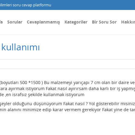
limleri soru cevap platformu
fa
Sorular
Cevaplanmamış
Kategoriler
Bir Soru Sor
Hakkı
 kullanımı
oyutları 500 *1500 ) Bu malzemeyi yarıçapı 7 cm olan bir daire ve
ra ayırmak istiyorum Fakat nasıl ayırırsam daha karlı bir iş yapmı
e ,en israfsız şekilde kullanmak istiyorum
 şeyler olduğunu düşünüyorum Fakat nasıl ? Yol gösterebilir misiniz
in alanını minimize edip karar vermem gerekiyor Fakat yine de t