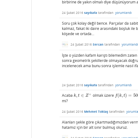
birbirine de yakın olmalı diye düşünüyorum a
24 Şubat 2016
sayıkafa
tarafından
yorumlandı
Soru çok kolay değil bence. Parçalar da sabi
kalmaz, fakat iki daire arasındaki boşluk ile 
köşede ve ortada...
24 Şubat 2016
Sercan
tarafından
yorumland
İşte o yüzden kafam karıştı bilemedim zaten
sonra geometrik şekillerde olmayacak doğrudan
incelenecek ama bunu sonra işlemle nasıl i
24 Şubat 2016
sayıkafa
tarafından
yorumlandı
+
Acaba
,
∈
olmak üzere
(
,
)
=
50
k
,
t
∈
Z
+
f
(
k
,
t
)
=
500.15
k
t
Z
f
k
t
mi?
24 Şubat 2016
Mehmet Toktaş
tarafından
yorumla
Alanları şekle göre çıkartmadığımızdan verme
hatamız için bir alt sınır bulmuş oluruz.