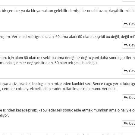
ı
 bir çember ya da bir yamuktan gelebilir demişsiniz onu biraz açıklayabilir misini
Cev
ştım. Verilen dikdörtgenin alanı 60 ama alanı 60 olan tek şekil bu değil, değil mi
Cev
ı
u için alanı 60 olan tek şekil bu ama dediğiniz doğru yani daha sonra şekillerin
unda işlemler değişebilir alanı 60 olan tek şekil bu değil:(
Cev
yan yana ciz, aradaki boslugu minimize eden konbini sec. Bence cogu yeri dikdortge
, cember cok seyrek belki de bir adet kullanilmasi minimumu verecek.
Cev
ı
e içinden keseceğimizi kabul edersek sonuç elde etmek mümkün ama o haliyle d
liyor.
Cev