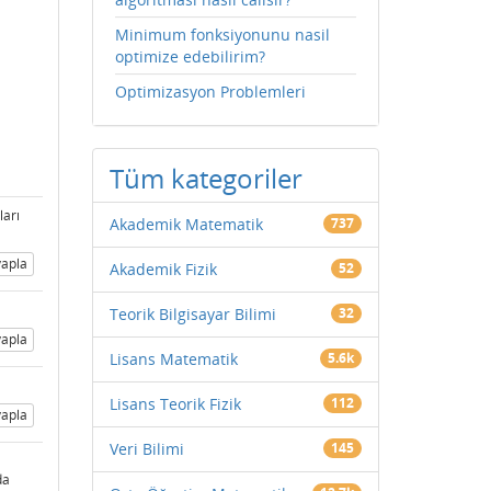
Minimum fonksiyonunu nasil
optimize edebilirim?
Optimizasyon Problemleri
Tüm kategoriler
ları
Akademik Matematik
737
apla
Akademik Fizik
52
Teorik Bilgisayar Bilimi
32
apla
Lisans Matematik
5.6k
Lisans Teorik Fizik
112
apla
Veri Bilimi
145
da