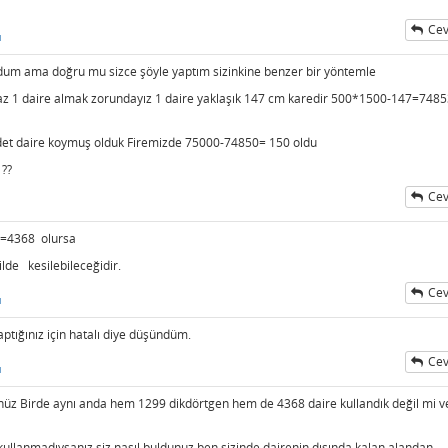
Cev
ı
dum ama doğru mu sizce şöyle yaptım sizinkine benzer bir yöntemle
z 1 daire almak zorundayız 1 daire yaklaşık 147 cm karedir 500*1500-147=748
det daire koymuş olduk Firemizde 75000-74850= 150 oldu
 ??
Cev
ı=4368 olursa
ilde kesilebileceğidir.
Cev
ı
ptığınız için hatalı diye düşündüm.
Cev
ı
nüz Birde aynı anda hem 1299 dikdörtgen hem de 4368 daire kullandık değil mi v
ullanmadıysanız siz nasıl buldunuz ben sizinde dairenin dışında kalan alandan