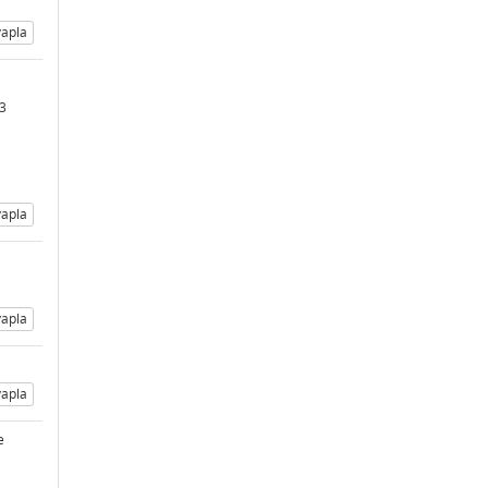
apla
53
apla
apla
apla
e