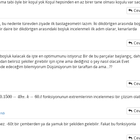
ma tabi öyle bir koşul yok Koşul hepsinden en az birer tane olması koşulu var sa
Cev
t, bu nedenle türevden ziyade ilk bastageometri lazım. İki dikdörtgen arasında boş
bir daire bir dikdörtgen arasındaki boşluk incelenmeli ilk adım olarar, kenarlarda
Cev
ı
 boşluk kalacak da işte en optimumunu istiyoruz Bir de bu parçalar başlangıç, da
 belirsiz şekiller girebilir işin içine ama dediğiniz o şey nasıl olacak Evet
fade edeceğim bilemiyorum Düşünüyorum bir taraftan da ama...??
Cev
0.1500
−
49
.
−
60.
fonksiyonunun extremlerinin incelenmesi bir çözüm olabi
00
−
49
π
.
k
−
60.
t
π
k
t
Cev
ndı
z. -60t bir çemberden ya da yamuk bir şekilden gelebilir. Fakat bu fonksiyonla
Cev