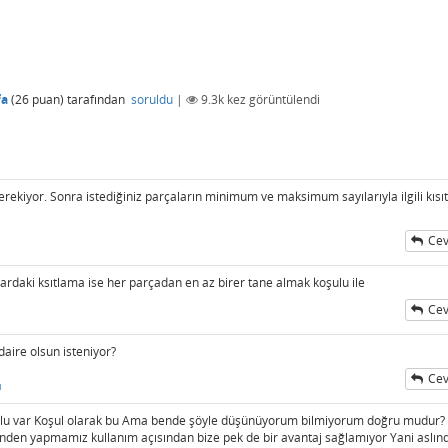
fa
(
26
puan)
tarafından
soruldu
|
9.3k
kez görüntülendi
erekiyor. Sonra istediğiniz parçaların minimum ve maksimum sayılarıyla ilgili kısıt
Cev
rdaki ksıtlama ise her parçadan en az birer tane almak koşulu ile
Cev
daire olsun isteniyor?
Cev
ı
şulu var Koşul olarak bu Ama bende şöyle düşünüyorum bilmiyorum doğru mudur?
erinden yapmamız kullanım açısından bize pek de bir avantaj sağlamıyor Yani aslın