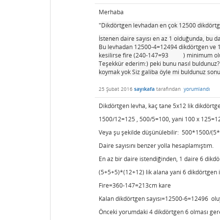
Merhaba
2
"
Dikdörtgen levhadan en çok 12500 dikdörtge
m
İstenen daire sayısı en az 1 olduğunda, bu d
Bu levhadan 12500-4=12494 dikdörtgen ve 
c
kesilirse fire (240-147=93
) minimum ol
cm2
Teşekkür ederim:) peki bunu nasıl buldunuz?
koymak yok Siz galiba öyle mi buldunuz sonucu
25 Şubat 2016
sayıkafa
tarafından
yorumlandı
Dikdörtgen levha, kaç tane 5x12 lik dikdört
1500/12=125 , 500/5=100, yani 100 x 125=125
Veya şu şekilde düşünülebilir: 500*1500/(5*
Daire sayısını benzer yolla hesaplamıştım.
En az bir daire istendiğinden, 1 daire 6 dikdö
(5+5+5)*(12+12) lik alana yani 6 dikdörtgen i
Fire=360-147=213cm kare
Kalan dikdörtgen sayısı=12500-6=12496 olu
Önceki yorumdaki 4 dikdörtgen 6 olması gerek