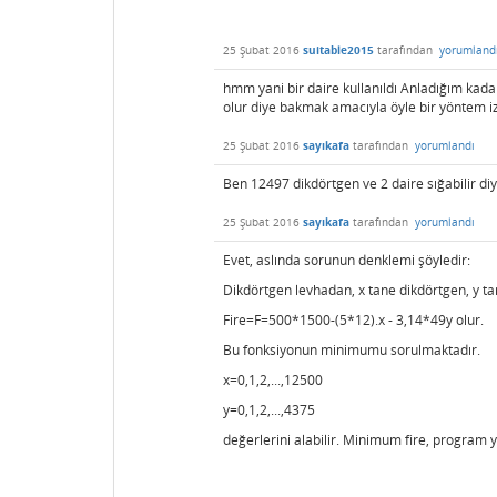
25 Şubat 2016
suitable2015
tarafından
yorumland
hmm yani bir daire kullanıldı Anladığım kada
olur diye bakmak amacıyla öyle bir yöntem 
25 Şubat 2016
sayıkafa
tarafından
yorumlandı
Ben 12497 dikdörtgen ve 2 daire sığabilir diy
25 Şubat 2016
sayıkafa
tarafından
yorumlandı
Evet, aslında sorunun denklemi şöyledir:
Dikdörtgen levhadan, x tane dikdörtgen, y ta
Fire=F=500*1500-(5*12).x - 3,14*49y olur.
Bu fonksiyonun minimumu sorulmaktadır.
x=0,1,2,...,12500
y=0,1,2,...,4375
değerlerini alabilir. Minimum fire, program y