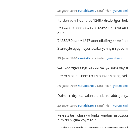
25 Şubat 2016
suitable2015
tarafından
yorumland
Pardon ben 1 daire ve 12497 dikdörtgen bul
5*12=60 75000/60=1250adet olur Fakat en a
olur
74853/60 dan =1247 adet dikdörtgen ve 1 a
Sizinkiyle uyuşmuyor acaba yanlış mı yaptım
25 Şubat 2016
sayıkafa
tarafından
yorumlandı
x=Dikdörtgen sayısı=1299 ve y=Daire sayıs
fire min olur. Önemli olan bunların hangi şek
25 Şubat 2016
suitable2015
tarafından
yorumland
Dairenin dışında kalan alandan dikdörtgen ya
25 Şubat 2016
suitable2015
tarafından
yorumland
Peki siz tam olarak o fonksiyondan mı çözdü
birbirinin içine koymadık
Bir de eğer fonk kullandıysanız tamam ama k