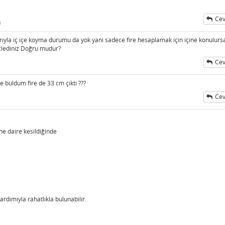
Cev
ı
rıyla iç içe koyma durumu da yok yani sadece fire hesaplamak için içine konulurs
izlediniz Doğru mudur?
Cev
e buldum fire de 33 cm çıktı ???
Cev
ne daire kesildiğinde
ardımıyla rahatlıkla bulunabilir.