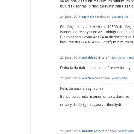
ya aslında klasik bir maksimum minumum pr
bulursak sonrası birinci türevinin sıfıra eşi
24 Şubat 2016
sayıkafa
tarafından
yorumlandı
Dikdörtgen levhadan en çok 12500 dikdörtgen
İstenen daire sayısı en az 1 olduğunda, bu d
Bu levhadan 12500-4=12494 dikdörtgen ve 
2
kesilirse fire (240-147=93
) minimum ol
c
m
2
c
m
25 Şubat 2016
suitable2015
tarafından
yorumland
Daha fazla daire ile daha az fire verilemeye
25 Şubat 2016
wertten
tarafından
yorumlandı
Peki, bu nasıl anlaşılabilir?
Bence bu soruda istenen en az x daire ve
en az y dikdörtgen sayısı verilmeliydi.
25 Şubat 2016
suitable2015
tarafından
yorumland