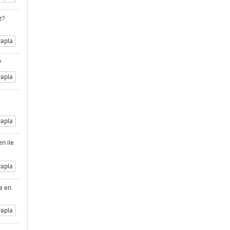
z?
apla
?
apla
apla
n ile
apla
e en
apla