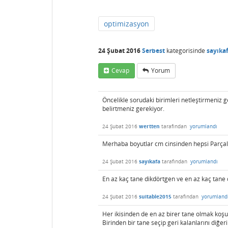
optimizasyon
24 Şubat 2016
Serbest
kategorisinde
sayıka
Cevap
Yorum
Öncelikle sorudaki birimleri netleştirmeniz g
belirtmeniz gerekiyor.
24 Şubat 2016
wertten
tarafından
yorumlandı
Merhaba boyutlar cm cinsinden hepsi Parçala
24 Şubat 2016
sayıkafa
tarafından
yorumlandı
En az kaç tane dikdörtgen ve en az kaç tane 
24 Şubat 2016
suitable2015
tarafından
yorumland
Her ikisinden de en az birer tane olmak ko
Birinden bir tane seçip geri kalanlarını diğ