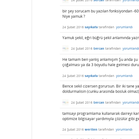
24 Şubat 2016
Sercan
tarafından
yorumland
bir şey sorucam bu yazılan fonksiyondan -60t
Niye yamuk ?
24 Şubat 2016
sayıkafa
tarafından
yorumlandı
Yamuk şekil, eğri büğrü şekil anlamında yazmı
24 Şubat 2016
Sercan
tarafından
yorumland
He tamam ben yanlış anlamışım Şu anda şu sor
çoğalması ya da 3 boyutlu hale gelmesi durum
24 Şubat 2016
sayıkafa
tarafından
yorumlandı
Bence sekil cizersen gorursun. Bir iki tane 
doldurmalisin (cunku arasinda bosluk olmaz)
24 Şubat 2016
Sercan
tarafından
yorumland
tamsayı programlama kullanarak daireyi kar
optimize bilgisayar yardımıyla çözülür gibi ge
24 Şubat 2016
wertten
tarafından
yorumlandı