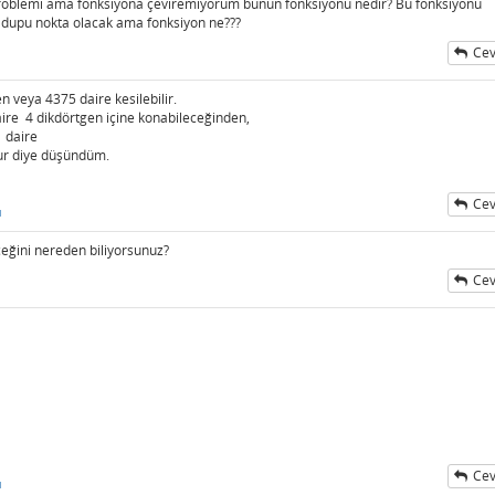
oblemi ama fonksiyona çeviremiyorum bunun fonksiyonu nedir? Bu fonksiyonu
t oldupu nokta olacak ama fonksiyon ne???
Cev
 veya 4375 daire kesilebilir.
aire 4 dikdörtgen içine konabileceğinden,
1 daire
ur diye düşündüm.
Cev
ı
ceğini nereden biliyorsunuz?
Cev
Cev
ı