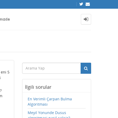
mızda
 eni 5
ş
İlgili sorular
?
am
En Verimli Çarpan Bulma
Algoritması
Meyil Yonunde Dusus
algoritmasi nasil calisir?