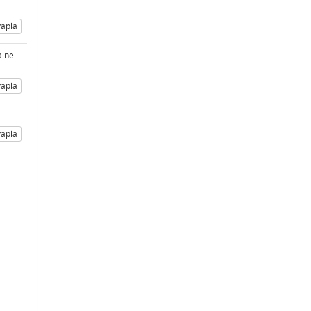
apla
a ne
apla
apla