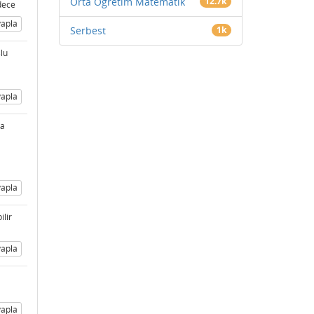
Orta Öğretim Matematik
12.7k
dece
apla
Serbest
1k
lu
apla
ha
apla
lir
apla
apla