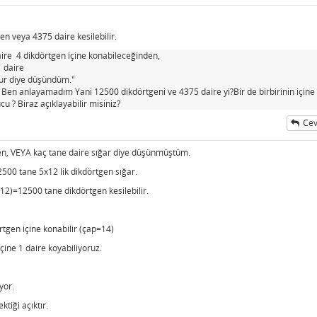
n veya 4375 daire kesilebilir.
aire 4 dikdörtgen içine konabileceğinden,
1 daire
ur diye düşündüm."
 Ben anlayamadım Yani 12500 dikdörtgeni ve 4375 daire yi?Bir de birbirinin içine
 ? Biraz açıklayabilir misiniz?
Cev
gen, VEYA kaç tane daire sığar diye düşünmüştüm.
00 tane 5x12 lik dikdörtgen sığar.
12)=12500 tane dikdörtgen kesilebilir.
rtgen içine konabilir (çap=14)
çine 1 daire koyabiliyoruz.
yor.
tiği açıktır.