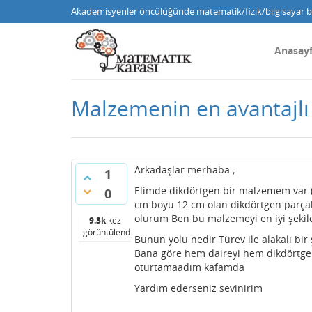
Akademisyenler öncülüğünde matematik/fizik/bilgisayar bi
Anasay
Malzemenin en avantajlı
Arkadaşlar merhaba ;
1
Elimde dikdörtgen bir malzemem var (b
0
cm boyu 12 cm olan dikdörtgen parçala
olurum Ben bu malzemeyi en iyi şekild
9.3k
kez
görüntülendi
Bunun yolu nedir Türev ile alakalı bir
Bana göre hem daireyi hem dikdörtgen
oturtamaadım kafamda
Yardım ederseniz sevinirim