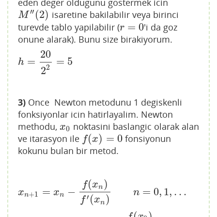
eden deger oldugunu gostermek icin
′′
(
2
)
isaretine bakilabilir veya birinci
M
″
(
2
)
M
=
0
turevde tablo yapilabilir (
'i da goz
r
=
0
r
onune alarak). Bunu size birakiyorum.
20
=
=
5
h
=
20
2
2
=
5
h
2
2
3)
Once
Newton metodunu 1 degiskenli
fonksiyonlar icin hatirlayalim. Newton
methodu,
noktasini baslangic olarak alan
x
0
x
0
(
)
=
0
ve itarasyon ile
fonsiyonun
f
(
x
)
=
0
f
x
kokunu bulan bir metod.
(
)
f
x
n
=
−
=
0
,
1
,
…
x
n
+
1
=
x
n
−
f
(
x
n
)
f
′
(
x
n
)
n
=
0
,
1
,
…
x
x
n
+
1
n
n
′
(
)
f
x
n
(
)
f
x