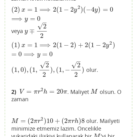
2
(
2
)
=
1
⟹
2
(
1
−
2
)
(
−
4
)
=
0
(
2
)
x
=
1
⟹
2
(
1
−
2
y
2
)
(
−
4
y
)
=
0
⟹
y
=
0
x
y
y
⟹
=
0
y
–
√
2
∓
veya
y
∓
2
2
y
2
2
(
1
)
=
1
⟹
2
(
1
−
2
)
+
2
(
1
−
2
)
(
1
)
x
=
1
⟹
2
(
1
−
2
)
+
2
(
1
−
2
y
2
)
=
0
⟹
y
=
0
x
y
=
0
⟹
=
0
y
–
–
√
√
2
2
(
1
,
0
)
,
(
1
,
)
,
(
1
,
−
)
olur.
(
1
,
0
)
,
(
1
,
2
2
)
,
(
1
,
−
2
2
)
2
2
2
=
=
20
2)
. Maliyet
olsun. O
V
=
π
r
2
h
=
20
π
M
V
π
r
h
π
M
zaman
2
=
(
2
)
10
+
(
2
)
8
olur. Mailyeti
M
=
(
2
π
r
2
)
10
+
(
2
π
r
h
)
8
M
π
r
π
r
h
minimize etmemiz lazim. Oncelikle
yukaridaki iliskiyi kullanarak bir
'yi bir
M
M