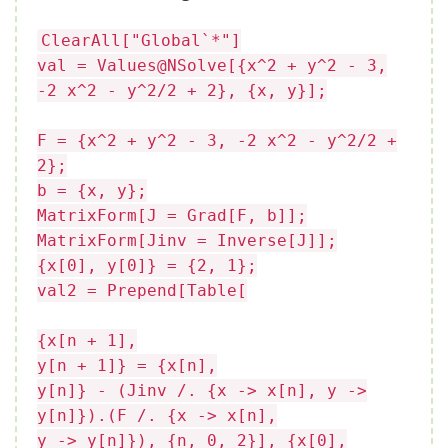
ClearAll["Global`*"]
val = Values@NSolve[{x^2 + y^2 - 3,
-2 x^2 - y^2/2 + 2}, {x, y}];
F = {x^2 + y^2 - 3, -2 x^2 - y^2/2 +
2};
b = {x, y};
MatrixForm[J = Grad[F, b]];
MatrixForm[Jinv = Inverse[J]];
{x[0], y[0]} = {2, 1};
val2 = Prepend[Table[
{x[n + 1],
y[n + 1]} = {x[n],
y[n]} - (Jinv /. {x -> x[n], y ->
y[n]}).(F /. {x -> x[n],
y -> y[n]}), {n, 0, 2}], {x[0],