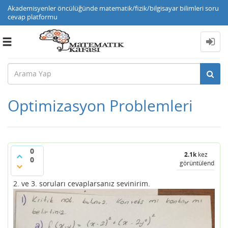
Akademisyenler öncülüğünde matematik/fizik/bilgisayar bilimleri soru
cevap platformu
Toggle
navigation
Optimizasyon Problemleri
0
2.1k
kez
0
görüntülendi
2. ve 3. soruları cevaplarsanız sevinirim.