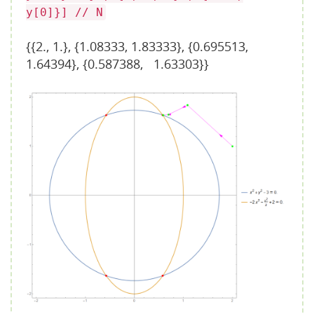
y[0]}] // N
{{2., 1.}, {1.08333, 1.83333}, {0.695513,
1.64394}, {0.587388, 1.63303}}