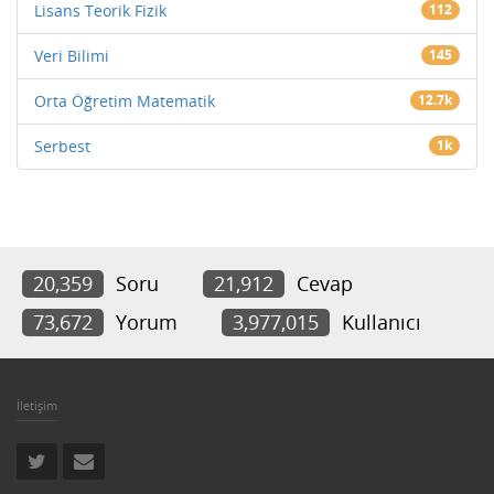
Lisans Teorik Fizik
112
Veri Bilimi
145
Orta Öğretim Matematik
12.7k
Serbest
1k
20,359
Soru
21,912
Cevap
73,672
Yorum
3,977,015
Kullanıcı
İletişim