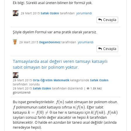
Ek bilgi. Sürekli asal üreten bilinen bir formül yok.
29 Mart 2015
Safak Ozden
tarafından
yorumlandı
Cevapla
Şöyle diyelim Formul var ama pratik olarak yararsiz.
29 Mart 2015
DoganDonmez
tarafından
yorumlandı
Cevapla
Tamsayılarda asal değeri veren tamsayı katsayılı
sabit olmayan bir polinom yoktur.
29 Mart 2015
Orta Öğretim Matematik
kategorisinde
Safak Ozden
tarafından
soruldu
29 Mart 2015
Safak Ozden
tarafından
düzenlendi
|
1.8k
kez
görüntülendi
Bu ispat genelleştirilebilir.
(
)
sabit olmayan bir polinom olsun.
f
(
n
)
f
n
polinomunun sabit katsayısı sıfırsa
|
(
)
. Eğer sabit
f
n
|
f
(
n
)
f
n
f
n
katsayısı
=
(
0
)
≠
0
ise her
tamsayısı için
|
(
)
.
(
)
k
=
f
(
0
)
≠
0
n
k
|
f
(
n
k
)
f
(
n
k
)
k
f
n
k
f
n
k
f
n
k
sayıları sonsuz farklı değer alacaktır ve hepsi
tarafından
k
k
bölünecektir. O halde en azından bir tanesi asal değildir (aslında
neredeyse hepsi).