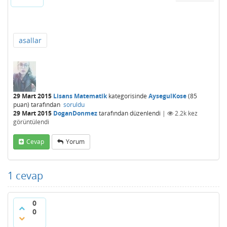
asallar
29 Mart 2015
Lisans Matematik
kategorisinde
AysegulKose
(
85
puan)
tarafından
soruldu
29 Mart 2015
DoganDonmez
tarafından
düzenlendi
|
2.2k
kez
görüntülendi
Cevap
Yorum
1
cevap
0
0