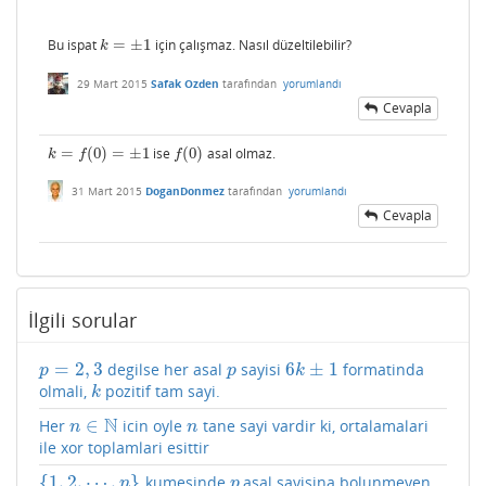
Bu ispat
=
±
1
için çalışmaz. Nasıl düzeltilebilir?
k
=
±
1
k
29 Mart 2015
Safak Ozden
tarafından
yorumlandı
Cevapla
=
(
0
)
=
±
1
ise
(
0
)
asal olmaz.
k
=
f
(
0
)
=
±
1
f
(
0
)
k
f
f
31 Mart 2015
DoganDonmez
tarafından
yorumlandı
Cevapla
İlgili sorular
=
2
,
3
6
±
1
degilse her asal
sayisi
formatinda
p
=
2
,
3
p
6
k
±
1
p
p
k
olmali,
pozitif tam sayi.
k
k
N
∈
Her
icin oyle
tane sayi vardir ki, ortalamalari
n
∈
N
n
n
n
ile xor toplamlari esittir
{
1
,
2
,
⋯
,
}
kumesinde
asal sayisina bolunmeyen
{
1
,
2
,
⋯
,
n
}
p
n
p