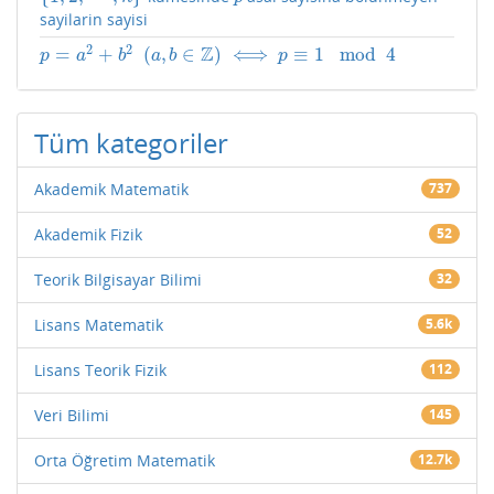
sayilarin sayisi
2
2
Z
=
+
(
,
∈
)
⟺
≡
1
mod
4
p
=
a
2
+
b
2
(
a
,
b
∈
Z
)
⟺
p
≡
1
mod
4
p
a
b
a
b
p
Tüm kategoriler
Akademik Matematik
737
Akademik Fizik
52
Teorik Bilgisayar Bilimi
32
Lisans Matematik
5.6k
Lisans Teorik Fizik
112
Veri Bilimi
145
Orta Öğretim Matematik
12.7k