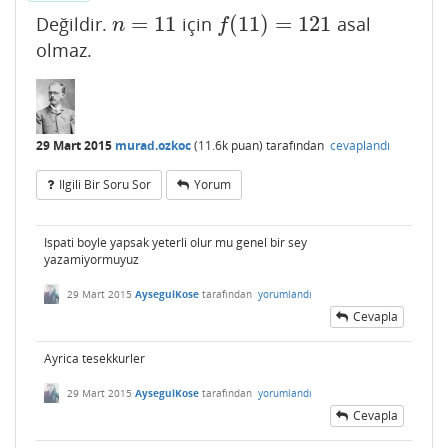
=
11
(
11
)
=
121
Değildir.
için
asal
n
=
11
f
(
11
)
=
121
n
f
olmaz.
29 Mart 2015
murad.ozkoc
(
11.6k
puan)
tarafından
cevaplandı
Ilgili Bir Soru Sor
Yorum
Ispati boyle yapsak yeterli olur mu genel bir sey
yazamiyormuyuz
29 Mart 2015
AysegulKose
tarafından
yorumlandı
Cevapla
Ayrica tesekkurler
29 Mart 2015
AysegulKose
tarafından
yorumlandı
Cevapla