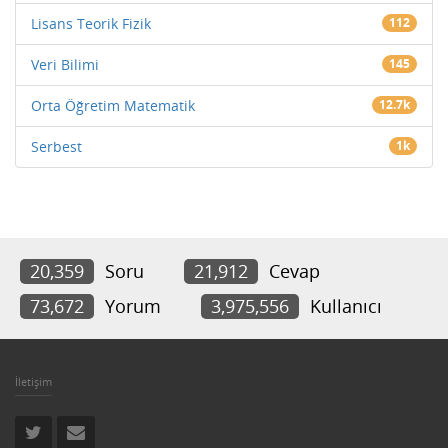
Lisans Teorik Fizik
112
Veri Bilimi
145
Orta Öğretim Matematik
12.7k
Serbest
1k
20,359
Soru
21,912
Cevap
73,672
Yorum
3,975,556
Kullanıcı
İletişim