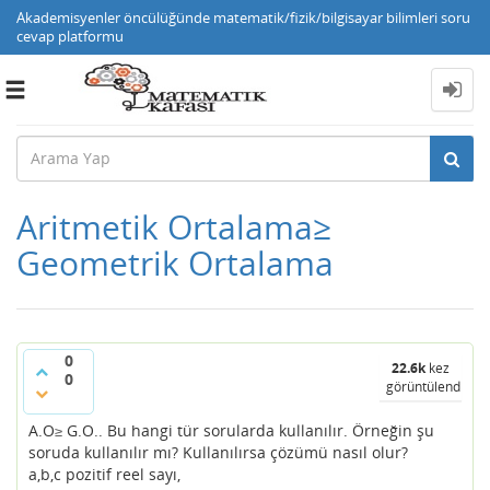
Akademisyenler öncülüğünde matematik/fizik/bilgisayar bilimleri soru
cevap platformu
Toggle
navigation
Aritmetik Ortalama≥
Geometrik Ortalama
0
22.6k
kez
0
görüntülendi
A.O
G.O.. Bu hangi tür sorularda kullanılır. Örneğin şu
≥
soruda kullanılır mı? Kullanılırsa çözümü nasıl olur?
a,b,c pozitif reel sayı,