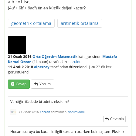
a.b.c=1 ise,
(4a
²+ 6b
³
+ 9ac
³) ün
en küçük
değeri kaçtır?
geometrik-ortalama
aritmetik-ortalama
21 Ocak 2016
Orta Öğretim Matematik
kategorisinde
Mustafa
Kemal Özcan
(
1k
puan)
tarafından
soruldu
11 Aralık 2018
alpercay
tarafından
düzenlendi
|
22.6k
kez
görüntülendi
Cevap
Yorum
Verdiğin ifadede bi adet
eksik mi?
b
b
21 Ocak 2016
Sercan
tarafından
yorumlandı
Cevapla
Hocam soruyu bu kural ile ilgili soruları ararken bulmuştum. Eksiklik