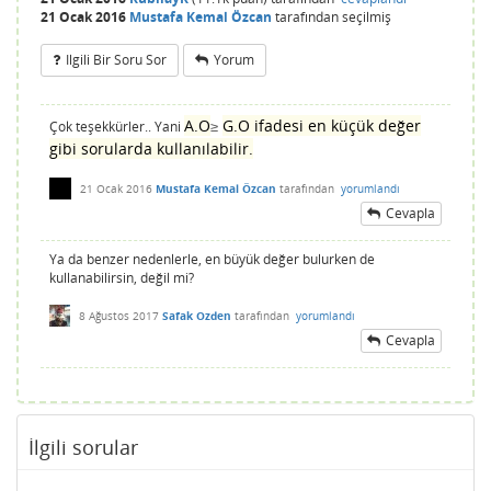
21 Ocak 2016
Mustafa Kemal Özcan
tarafından
seçilmiş
Ilgili Bir Soru Sor
Yorum
A.O
G.O ifadesi en küçük değer
Çok teşekkürler.. Yani
≥
gibi sorularda kullanılabilir.
21 Ocak 2016
Mustafa Kemal Özcan
tarafından
yorumlandı
Cevapla
Ya da benzer nedenlerle, en büyük değer bulurken de
kullanabilirsin, değil mi?
8 Ağustos 2017
Safak Ozden
tarafından
yorumlandı
Cevapla
İlgili sorular