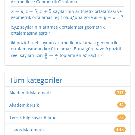
Aritmetik ve Geometrik Ortalama
−
−
5
+
5
,
,
sayılarının aritmetik ortalaması ve
x
−
y
z
−
5
x
+
5
x
y
z
x
+
−
=
?
geometrik ortalaması eşit olduğuna göre
x
+
y
−
z
=
?
x
y
z
x,y,z sayılarının aritmetik ortalaması geometrik
ortalamasına eşittir.
iki pozitif reel sayının aritmetik ortalaması geometrik
ortalamasından küçük olamaz. Buna göre
ve
pozitif
a
b
a
b
a
b
+
reel sayıları için
toplamı en az kaçtır ?
a
b
+
b
a
a
b
Tüm kategoriler
Akademik Matematik
737
Akademik Fizik
52
Teorik Bilgisayar Bilimi
32
Lisans Matematik
5.6k