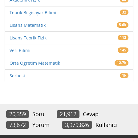
Teorik Bilgisayar Bilimi
32
Lisans Matematik
5.6k
Lisans Teorik Fizik
112
Veri Bilimi
145
Orta Öğretim Matematik
12.7k
Serbest
1k
20,359
Soru
21,912
Cevap
73,672
Yorum
3,979,826
Kullanıcı