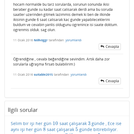
hocam normalde bu tarz sorularda, sorunun sonunda ikisi
beraber gunde su kadar saat calisarak derdi ama bu soruda
saatler uzerinden gitmek lazimmis demek ki ben de ilkinde
ikisinin gunde 6 saat calisarak kac gunde yapabileceklerini
buldum ve cevabin yanlis oldugunu ogrenince isi saate doktum.
ogrenmis olduk. sag olun.
11 Ocak 2016
Níðhöggr
tarafından
yorumlandı
Cevapla
Öğrendiğine , cevabı beğendiğine sevindim. Artık daha zor
sorularla uğraşma fırsatı bulabilirim:)
11 Ocak 2016
suitable2015
tarafından
yorumlandı
Cevapla
İlgili sorular
10
3
Selim bir işi her gün
saat çalışarak
günde , Ece ise
10
3
8
5
aynı işi her gün
saat çalışarak
günde bitirebiliyor.
8
5