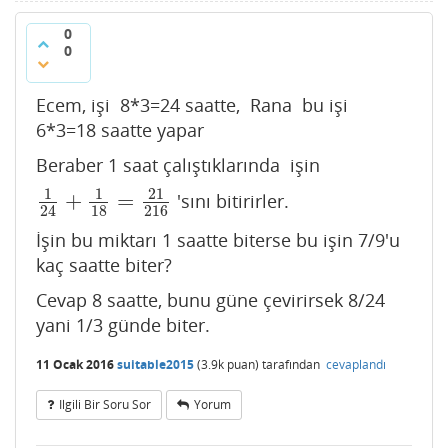
0
0
Ecem, işi 8*3=24 saatte, Rana bu işi
6*3=18 saatte yapar
Beraber 1 saat çalıştıklarında işin
1
1
21
+
=
'sını bitirirler.
1
24
+
1
18
=
21
216
18
216
24
İşin bu miktarı 1 saatte biterse bu işin 7/9'u
kaç saatte biter?
Cevap 8 saatte, bunu güne çevirirsek 8/24
yani 1/3 günde biter.
11 Ocak 2016
suitable2015
(
3.9k
puan)
tarafından
cevaplandı
Ilgili Bir Soru Sor
Yorum