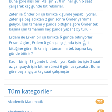
7
/
8
5
Buna göre ikisi birlikte işin
ini her gün
saat
7
/
8
5
çalışarak kaç günde bitirebilirler.
Zafer ile Önder bir işi birlikte x günde yapabiliyorlar.
Zafer işe başladıktan 2 gün sonra Önder yardıma
geliyor. İşin tamamı y günde bittiğine göre Önder tek
başına işin tamamını kaç günde yapar ( x,y türü )
6
Erdem ile Erkan bir işi birlikte
günde bitiriyorlar.
6
8
2
5
Erkan
gün , Erdem
gün çalıştığında işin
i
2
5
8
15
15
bittiğine göre , Erkan işin tamamını tek başına kaç
günde bitirir ?
Kadir bir işi 18 günde bitirebiliyor. Kadir bu işte 3 saat
az çalışsaydı işin bitme süresi 6 gün uzayacaktı . Buna
göre başlangıçta kaç saat çalışmıştır
Tüm kategoriler
Akademik Matematik
737
Akademik Fizik
52