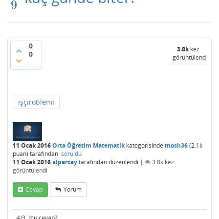
9
0
3.8k
kez
0
görüntülendi
işçiroblemi
11 Ocak 2016
Orta Öğretim Matematik
kategorisinde
mosh36
(
2.1k
puan)
tarafından
soruldu
11 Ocak 2016
alpercay
tarafından
düzenlendi
|
3.8k
kez
görüntülendi
Cevap
Yorum
4/3 mu cevap?