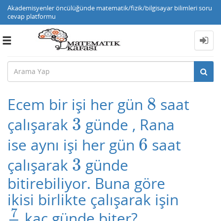
Akademisyenler öncülüğünde matematik/fizik/bilgisayar bilimleri soru
cevap platformu
Toggle
navigation
8
Ecem bir işi her gün
saat
8
3
çalışarak
günde , Rana
3
6
ise aynı işi her gün
saat
6
3
çalışarak
günde
3
bitirebiliyor. Buna göre
ikisi birlikte çalışarak işin
7
kaç günde biter?
7
9