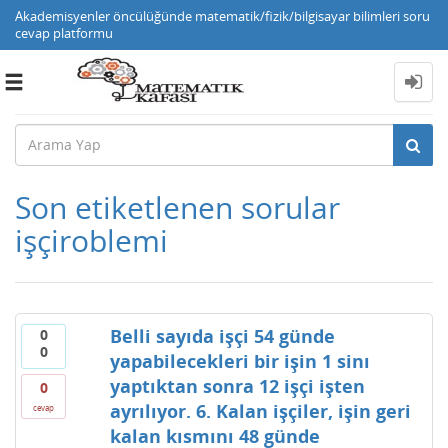
Akademisyenler öncülüğünde matematik/fizik/bilgisayar bilimleri soru
cevap platformu
Toggle
navigation
Son etiketlenen sorular
işçiroblemi
Belli sayıda işçi 54 günde
0
0
yapabilecekleri bir işin 1 sinı
yaptıktan sonra 12 işçi işten
0
ayrılıyor. 6. Kalan işçiler, işin geri
cevap
kalan kısmını 48 günde