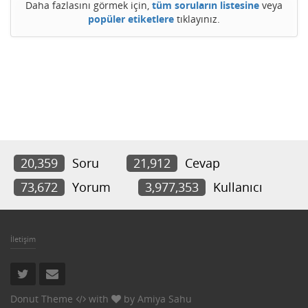
Daha fazlasını görmek için,
tüm soruların listesine
veya
popüler etiketlere
tıklayınız.
20,359
Soru
21,912
Cevap
73,672
Yorum
3,977,353
Kullanıcı
İletişim
Donut Theme
with
by
Amiya Sahu