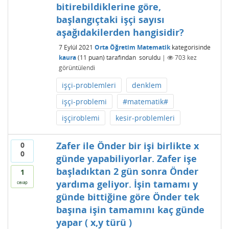
bitirebildiklerine göre,
başlangıçtaki işçi sayısı
aşağıdakilerden hangisidir?
7 Eylül 2021
Orta Öğretim Matematik
kategorisinde
kaura
(
11
puan)
tarafından
soruldu
|
703
kez
görüntülendi
işçi-problemleri
denklem
işçi-problemi
#matematik#
işçiroblemi
kesir-problemleri
Zafer ile Önder bir işi birlikte x
0
0
günde yapabiliyorlar. Zafer işe
başladıktan 2 gün sonra Önder
1
yardıma geliyor. İşin tamamı y
cevap
günde bittiğine göre Önder tek
başına işin tamamını kaç günde
yapar ( x,y türü )