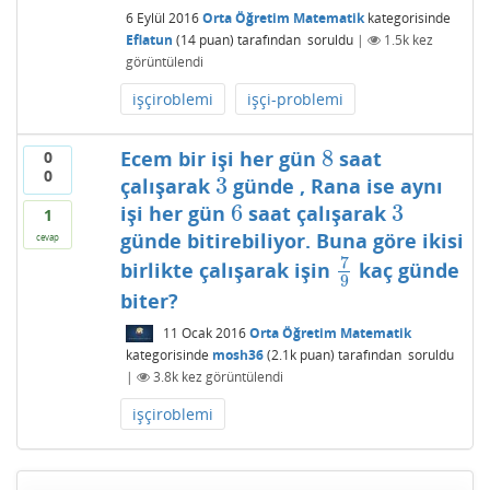
6 Eylül 2016
Orta Öğretim Matematik
kategorisinde
Eflatun
(
14
puan)
tarafından
soruldu
|
1.5k
kez
görüntülendi
işçiroblemi
işçi-problemi
8
Ecem bir işi her gün
saat
0
8
0
3
çalışarak
günde , Rana ise aynı
3
6
3
işi her gün
saat çalışarak
6
3
1
günde bitirebiliyor. Buna göre ikisi
cevap
7
birlikte çalışarak işin
kaç günde
7
9
9
biter?
11 Ocak 2016
Orta Öğretim Matematik
kategorisinde
mosh36
(
2.1k
puan)
tarafından
soruldu
|
3.8k
kez görüntülendi
işçiroblemi