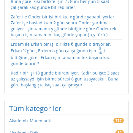
7
/
8
5
Buna göre ikisi birlikte işin
ini her gün
saat
7
/
8
5
çalışarak kaç günde bitirebilirler.
Zafer ile Önder bir işi birlikte x günde yapabiliyorlar.
Zafer işe başladıktan 2 gün sonra Önder yardıma
geliyor. İşin tamamı y günde bittiğine göre Önder tek
başına işin tamamını kaç günde yapar ( x,y türü )
6
Erdem ile Erkan bir işi birlikte
günde bitiriyorlar.
6
8
2
5
Erkan
gün , Erdem
gün çalıştığında işin
i
2
5
8
15
15
bittiğine göre , Erkan işin tamamını tek başına kaç
günde bitirir ?
Kadir bir işi 18 günde bitirebiliyor. Kadir bu işte 3 saat
az çalışsaydı işin bitme süresi 6 gün uzayacaktı . Buna
göre başlangıçta kaç saat çalışmıştır
Tüm kategoriler
Akademik Matematik
737
Akademik Fizik
52