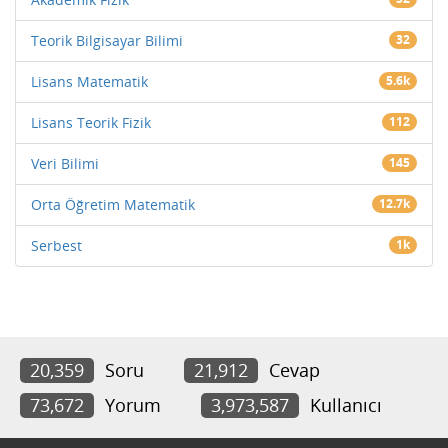
Teorik Bilgisayar Bilimi
32
Lisans Matematik
5.6k
Lisans Teorik Fizik
112
Veri Bilimi
145
Orta Öğretim Matematik
12.7k
Serbest
1k
20,359
Soru
21,912
Cevap
73,672
Yorum
3,973,587
Kullanıcı