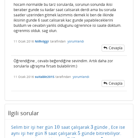
hocam normalde bu tarz sorularda, sorunun sonunda ikisi
beraber gunde su kadar saat calisarak derdi ama bu soruda
saatler uzerinden gitmek lazimmis demek ki ben de ilkinde
ikisinin gunde 6 saat calisarak kac gunde yapabileceklerini
buldum ve cevabin yanlis oldugunu ogrenince isi saate doktum.
ogrenmis olduk. sag olun.
11 Ocak 2016
Níðhöggr
tarafından
yorumlandı
Cevapla
Öğrendiğine , cevabı beğendiğine sevindim. Artık daha zor
sorularla uğraşma fırsatı bulabilirim:)
11 Ocak 2016
suitable2015
tarafından
yorumlandı
Cevapla
İlgili sorular
10
3
Selim bir işi her gün
saat çalışarak
günde , Ece ise
10
3
8
5
aynı işi her gün
saat çalışarak
günde bitirebiliyor.
8
5