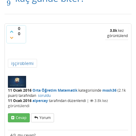
9
0
3.8k
kez
0
görüntülendi
işçiroblemi
11 Ocak 2016
Orta Öğretim Matematik
kategorisinde
mosh36
(
2.1k
puan)
tarafından
soruldu
11 Ocak 2016
alpercay
tarafından
düzenlendi
|
3.8k
kez
görüntülendi
Cevap
Yorum
4/3 mu cevap?