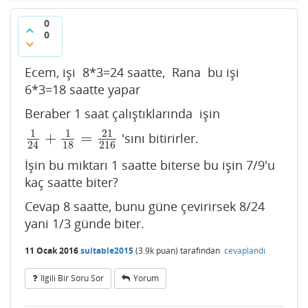
0
0
Ecem, işi 8*3=24 saatte, Rana bu işi
6*3=18 saatte yapar
Beraber 1 saat çalıştıklarında işin
1
1
21
+
=
'sını bitirirler.
1
24
+
1
18
=
21
216
18
216
24
İşin bu miktarı 1 saatte biterse bu işin 7/9'u
kaç saatte biter?
Cevap 8 saatte, bunu güne çevirirsek 8/24
yani 1/3 günde biter.
11 Ocak 2016
suitable2015
(
3.9k
puan)
tarafından
cevaplandı
Ilgili Bir Soru Sor
Yorum