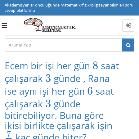
Akademisyenler öncülüğünde matematik/fizik/bilgisayar bilimleri soru
cevap platformu
Toggle
navigation
8
Ecem bir işi her gün
saat
8
3
çalışarak
günde , Rana
3
6
ise aynı işi her gün
saat
6
3
çalışarak
günde
3
bitirebiliyor. Buna göre
ikisi birlikte çalışarak işin
7
kaç günde biter?
7
9