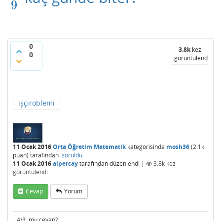
9
0
3.8k
kez
0
görüntülendi
işçiroblemi
11 Ocak 2016
Orta Öğretim Matematik
kategorisinde
mosh36
(
2.1k
puan)
tarafından
soruldu
11 Ocak 2016
alpercay
tarafından
düzenlendi
|
3.8k
kez
görüntülendi
Cevap
Yorum
4/3 mu cevap?