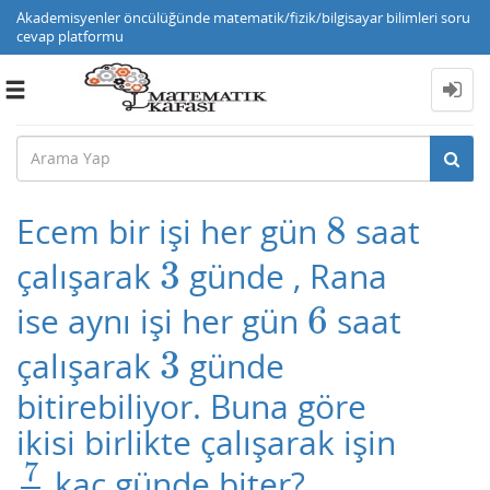
Akademisyenler öncülüğünde matematik/fizik/bilgisayar bilimleri soru
cevap platformu
Toggle
navigation
8
Ecem bir işi her gün
saat
8
3
çalışarak
günde , Rana
3
6
ise aynı işi her gün
saat
6
3
çalışarak
günde
3
bitirebiliyor. Buna göre
ikisi birlikte çalışarak işin
7
kaç günde biter?
7
9