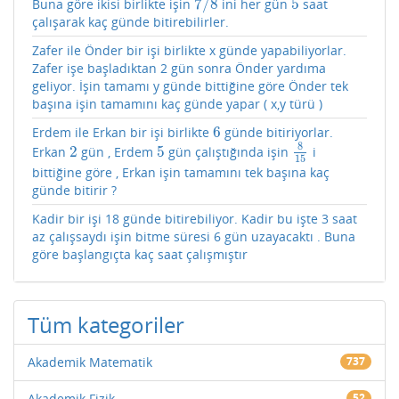
7
/
8
5
Buna göre ikisi birlikte işin
ini her gün
saat
7
/
8
5
çalışarak kaç günde bitirebilirler.
Zafer ile Önder bir işi birlikte x günde yapabiliyorlar.
Zafer işe başladıktan 2 gün sonra Önder yardıma
geliyor. İşin tamamı y günde bittiğine göre Önder tek
başına işin tamamını kaç günde yapar ( x,y türü )
6
Erdem ile Erkan bir işi birlikte
günde bitiriyorlar.
6
8
2
5
Erkan
gün , Erdem
gün çalıştığında işin
i
2
5
8
15
15
bittiğine göre , Erkan işin tamamını tek başına kaç
günde bitirir ?
Kadir bir işi 18 günde bitirebiliyor. Kadir bu işte 3 saat
az çalışsaydı işin bitme süresi 6 gün uzayacaktı . Buna
göre başlangıçta kaç saat çalışmıştır
Tüm kategoriler
Akademik Matematik
737
Akademik Fizik
52