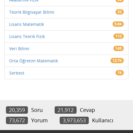
Teorik Bilgisayar Bilimi
32
Lisans Matematik
5.6k
Lisans Teorik Fizik
112
Veri Bilimi
145
Orta Öğretim Matematik
12.7k
Serbest
1k
20,359
Soru
21,912
Cevap
73,672
Yorum
3,973,653
Kullanıcı