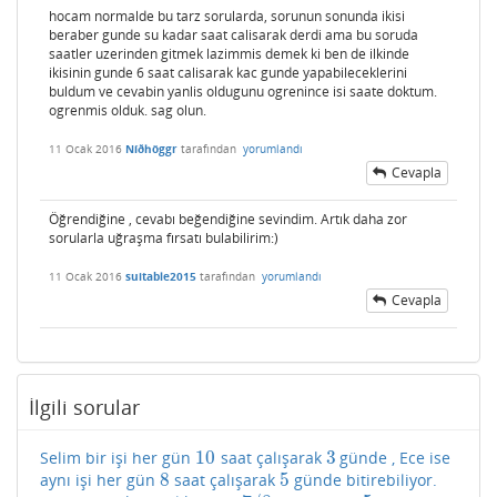
hocam normalde bu tarz sorularda, sorunun sonunda ikisi
beraber gunde su kadar saat calisarak derdi ama bu soruda
saatler uzerinden gitmek lazimmis demek ki ben de ilkinde
ikisinin gunde 6 saat calisarak kac gunde yapabileceklerini
buldum ve cevabin yanlis oldugunu ogrenince isi saate doktum.
ogrenmis olduk. sag olun.
11 Ocak 2016
Níðhöggr
tarafından
yorumlandı
Cevapla
Öğrendiğine , cevabı beğendiğine sevindim. Artık daha zor
sorularla uğraşma fırsatı bulabilirim:)
11 Ocak 2016
suitable2015
tarafından
yorumlandı
Cevapla
İlgili sorular
10
3
Selim bir işi her gün
saat çalışarak
günde , Ece ise
10
3
8
5
aynı işi her gün
saat çalışarak
günde bitirebiliyor.
8
5