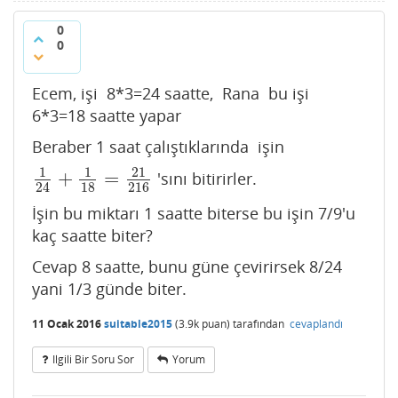
0
0
Ecem, işi 8*3=24 saatte, Rana bu işi
6*3=18 saatte yapar
Beraber 1 saat çalıştıklarında işin
1
1
21
+
=
'sını bitirirler.
1
24
+
1
18
=
21
216
18
216
24
İşin bu miktarı 1 saatte biterse bu işin 7/9'u
kaç saatte biter?
Cevap 8 saatte, bunu güne çevirirsek 8/24
yani 1/3 günde biter.
11 Ocak 2016
suitable2015
(
3.9k
puan)
tarafından
cevaplandı
Ilgili Bir Soru Sor
Yorum