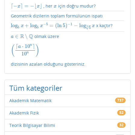
⌈
−
⌉
=
−
⌊
⌋
, her
için doğru mudur?
⌈
−
x
⌉
=
−
⌊
x
⌋
x
x
x
x
Geometrik dizilerin toplam formülünün ispatı
−
5
−
1
log
+
log
=
(
ln
5
)
−
log
x kaçtır?
log
5
x
+
log
5
x
−
5
=
(
ln
5
)
−
1
−
log
5
5
x
x
x
x
5
5
5
√
5
R
Q
∈
∖
olmak üzere
a
∈
R
∖
Q
a
⌈
⋅
10
⌉
n
(
)
a
(
⌈
a
⋅
10
n
⌉
10
n
)
10
n
dizisinin azalan olduğunu gösteriniz.
Tüm kategoriler
Akademik Matematik
737
Akademik Fizik
52
Teorik Bilgisayar Bilimi
32