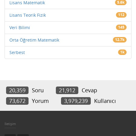
Lisans Matematik
5.6k
Lisans Teorik Fizik
112
Veri Bilimi
145
Orta Öğretim Matematik
12.7k
Serbest
1k
20,359
Soru
21,912
Cevap
73,672
Yorum
3,979,239
Kullanıcı
İletişim