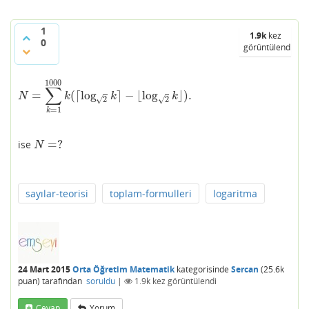
1
1.9k
kez
0
görüntülendi
1000
∑
=
(
⌈
log
⌉
−
⌊
log
⌋
)
.
N
=
∑
k
=
1
1000
k
(
⌈
log
2
k
⌉
−
⌊
log
2
k
⌋
)
.
N
k
k
k
√
√
2
2
=
1
k
=
?
ise
N
=
?
N
sayılar-teorisi
toplam-formulleri
logaritma
24 Mart 2015
Orta Öğretim Matematik
kategorisinde
Sercan
(
25.6k
puan)
tarafından
soruldu
|
1.9k
kez görüntülendi
Cevap
Yorum