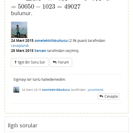
=
50050
−
1023
=
49027
bulunur.
24 Mart 2015
sonelektrikbukucu
(
2.9k
puan)
tarafından
cevaplandı
28 Mart 2015
Sercan
tarafından
seçilmiş
Ilgili Bir Soru Sor
Yorum
Sigmayı bir türlü halledemedim.
24 Mart 2015
sonelektrikbukucu
tarafından
yorumlandı
Cevapla
İlgili sorular