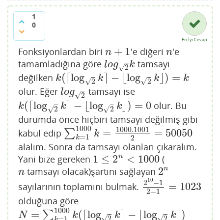
1
0
En İyi Cevap
+
1
Fonksiyonlardan biri
'e diğeri
'e
n
+
1
n
n
n
tamamladığına göre
tamsayı
l
o
g
2
k
l
o
g
k
√
2
(
⌈
log
⌉
−
⌊
log
⌋
)
=
değilken
k
(
⌈
log
2
k
⌉
−
⌊
log
2
k
⌋
)
=
k
k
k
k
k
√
√
2
2
olur. Eğer
tamsayı ise
l
o
g
2
l
o
g
√
2
(
⌈
log
⌉
−
⌊
log
⌋
)
=
0
olur. Bu
k
(
⌈
log
2
k
⌉
−
⌊
log
2
k
⌋
)
=
0
k
k
k
√
√
2
2
durumda önce hiçbiri tamsayı değilmiş gibi
1000
1000.1001
=
=
50050
kabul edip
∑
∑
k
=
1
1000
k
=
1000.1001
2
=
50050
k
=
1
2
k
alalım. Sonra da tamsayı olanları çıkaralım.
1
≤
2
<
1000
n
Yani bize gereken
(
1
≤
2
n
<
1000
2
n
tamsayı olacak)şartını sağlayan
n
2
n
n
10
2
−
1
=
1023
sayılarının toplamını bulmak.
2
10
−
1
2
−
1
=
1023
2
−
1
olduğuna göre
1000
=
(
⌈
log
⌉
−
⌊
log
⌋
)
∑
N
=
∑
k
=
1
1000
k
(
⌈
log
2
k
⌉
−
⌊
log
2
k
⌋
)
=
50050
−
1023
=
4902
N
k
k
k
√
√
2
2
=
1
k