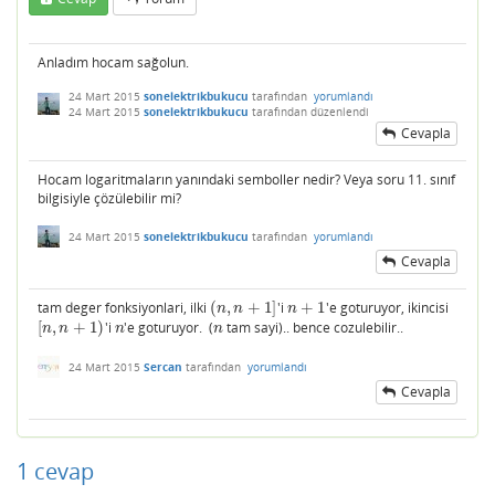
Anladım hocam sağolun.
24 Mart 2015
sonelektrikbukucu
tarafından
yorumlandı
24 Mart 2015
sonelektrikbukucu
tarafından
düzenlendi
Cevapla
Hocam logaritmaların yanındaki semboller nedir? Veya soru 11. sınıf
bilgisiyle çözülebilir mi?
24 Mart 2015
sonelektrikbukucu
tarafından
yorumlandı
Cevapla
tam deger fonksiyonlari, ilki
(
,
+
1
]
'i
+
1
'e goturuyor, ikincisi
(
n
,
n
+
1
]
n
+
1
n
n
n
[
,
+
1
)
'i
'e goturuyor. (
tam sayi).. bence cozulebilir..
[
n
,
n
+
1
)
n
n
n
n
n
n
24 Mart 2015
Sercan
tarafından
yorumlandı
Cevapla
1
cevap