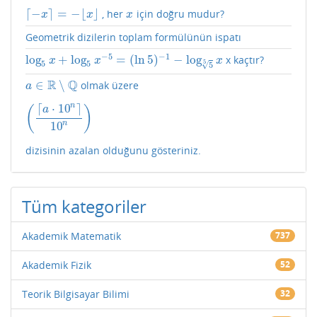
⌈
−
⌉
=
−
⌊
⌋
, her
için doğru mudur?
⌈
−
x
⌉
=
−
⌊
x
⌋
x
x
x
x
Geometrik dizilerin toplam formülünün ispatı
−
5
−
1
log
+
log
=
(
ln
5
)
−
log
x kaçtır?
log
5
x
+
log
5
x
−
5
=
(
ln
5
)
−
1
−
log
5
5
x
x
x
x
5
5
5
√
5
R
Q
∈
∖
olmak üzere
a
∈
R
∖
Q
a
⌈
⋅
10
⌉
n
(
)
a
(
⌈
a
⋅
10
n
⌉
10
n
)
10
n
dizisinin azalan olduğunu gösteriniz.
Tüm kategoriler
Akademik Matematik
737
Akademik Fizik
52
Teorik Bilgisayar Bilimi
32