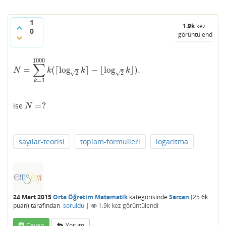
1
1.9k
kez
0
görüntülendi
1000
∑
=
(
⌈
log
⌉
−
⌊
log
⌋
)
.
N
=
∑
k
=
1
1000
k
(
⌈
log
2
k
⌉
−
⌊
log
2
k
⌋
)
.
N
k
k
k
√
√
2
2
=
1
k
=
?
ise
N
=
?
N
sayılar-teorisi
toplam-formulleri
logaritma
24 Mart 2015
Orta Öğretim Matematik
kategorisinde
Sercan
(
25.6k
puan)
tarafından
soruldu
|
1.9k
kez görüntülendi
Cevap
Yorum