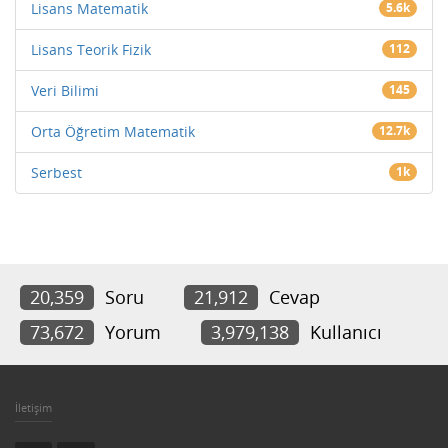
Lisans Matematik
5.6k
Lisans Teorik Fizik
112
Veri Bilimi
145
Orta Öğretim Matematik
12.7k
Serbest
1k
20,359
Soru
21,912
Cevap
73,672
Yorum
3,979,138
Kullanıcı
İletişim