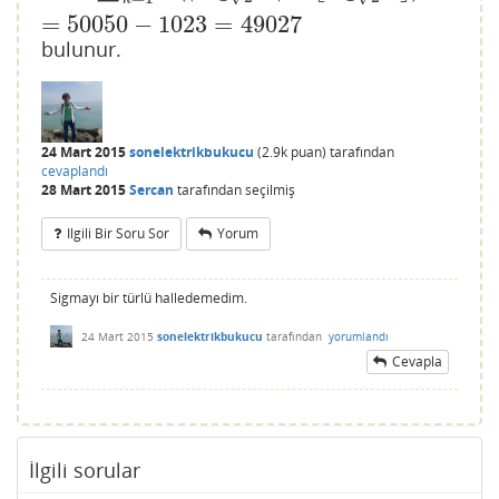
=
50050
−
1023
=
49027
bulunur.
24 Mart 2015
sonelektrikbukucu
(
2.9k
puan)
tarafından
cevaplandı
28 Mart 2015
Sercan
tarafından
seçilmiş
Ilgili Bir Soru Sor
Yorum
Sigmayı bir türlü halledemedim.
24 Mart 2015
sonelektrikbukucu
tarafından
yorumlandı
Cevapla
İlgili sorular