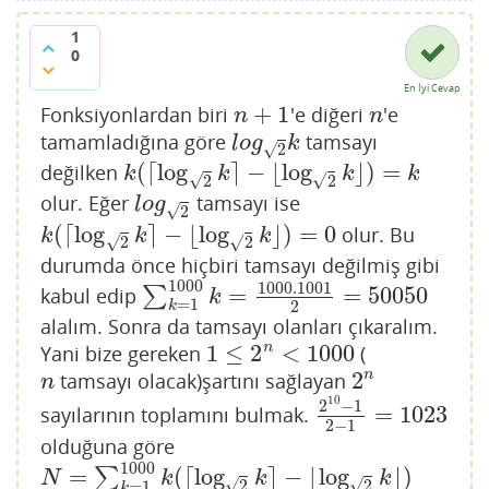
1
0
En İyi Cevap
+
1
Fonksiyonlardan biri
'e diğeri
'e
n
+
1
n
n
n
tamamladığına göre
tamsayı
l
o
g
2
k
l
o
g
k
√
2
(
⌈
log
⌉
−
⌊
log
⌋
)
=
değilken
k
(
⌈
log
2
k
⌉
−
⌊
log
2
k
⌋
)
=
k
k
k
k
k
√
√
2
2
olur. Eğer
tamsayı ise
l
o
g
2
l
o
g
√
2
(
⌈
log
⌉
−
⌊
log
⌋
)
=
0
olur. Bu
k
(
⌈
log
2
k
⌉
−
⌊
log
2
k
⌋
)
=
0
k
k
k
√
√
2
2
durumda önce hiçbiri tamsayı değilmiş gibi
1000
1000.1001
=
=
50050
kabul edip
∑
∑
k
=
1
1000
k
=
1000.1001
2
=
50050
k
=
1
2
k
alalım. Sonra da tamsayı olanları çıkaralım.
1
≤
2
<
1000
n
Yani bize gereken
(
1
≤
2
n
<
1000
2
n
tamsayı olacak)şartını sağlayan
n
2
n
n
10
2
−
1
=
1023
sayılarının toplamını bulmak.
2
10
−
1
2
−
1
=
1023
2
−
1
olduğuna göre
1000
=
(
⌈
log
⌉
−
⌊
log
⌋
)
∑
N
=
∑
k
=
1
1000
k
(
⌈
log
2
k
⌉
−
⌊
log
2
k
⌋
)
=
50050
−
1023
=
4902
N
k
k
k
√
√
2
2
=
1
k