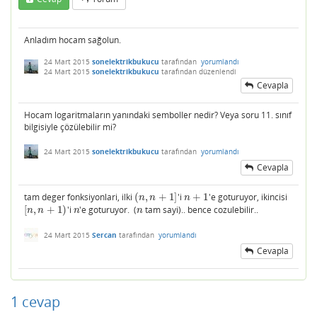
Anladım hocam sağolun.
24 Mart 2015
sonelektrikbukucu
tarafından
yorumlandı
24 Mart 2015
sonelektrikbukucu
tarafından
düzenlendi
Cevapla
Hocam logaritmaların yanındaki semboller nedir? Veya soru 11. sınıf
bilgisiyle çözülebilir mi?
24 Mart 2015
sonelektrikbukucu
tarafından
yorumlandı
Cevapla
tam deger fonksiyonlari, ilki
(
,
+
1
]
'i
+
1
'e goturuyor, ikincisi
(
n
,
n
+
1
]
n
+
1
n
n
n
[
,
+
1
)
'i
'e goturuyor. (
tam sayi).. bence cozulebilir..
[
n
,
n
+
1
)
n
n
n
n
n
n
24 Mart 2015
Sercan
tarafından
yorumlandı
Cevapla
1
cevap