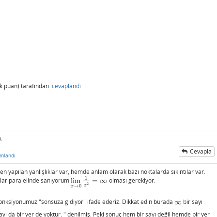
k
puan)
tarafından
cevaplandı
.
Cevapla
mlandı
yapılan yanlışlıklar var, hemde anlam olarak bazı noktalarda sıkıntılar var.
1
alar paralelinde sanıyorum
lim
=
∞
olması gerekiyor.
lim
x
→
0
1
x
2
=
∞
2
x
→
0
x
 fonksiyonumuz "sonsuza gidiyor" ifade ederiz. Dikkat edin burada
∞
bir sayı
∞
 sayı da bir yer de yoktur. " denilmiş. Peki sonuç hem bir sayı değil hemde bir yer