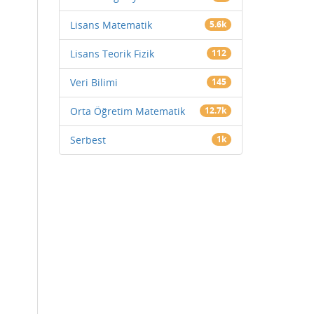
Lisans Matematik
5.6k
Lisans Teorik Fizik
112
Veri Bilimi
145
Orta Öğretim Matematik
12.7k
Serbest
1k