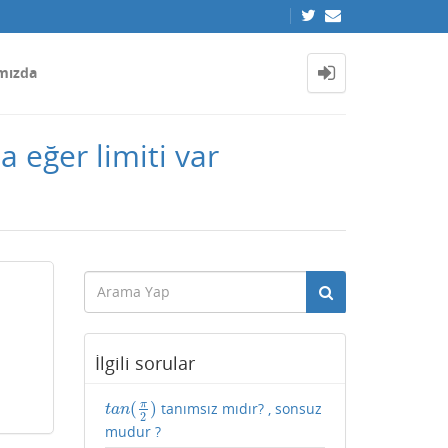
mızda
 eğer limiti var
İlgili sorular
π
(
)
tanımsız mıdır? , sonsuz
t
a
n
(
π
2
)
t
a
n
2
mudur ?