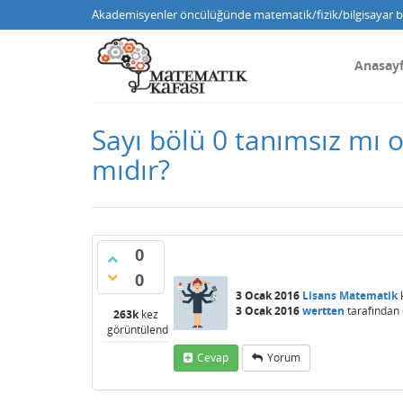
Akademisyenler öncülüğünde matematik/fizik/bilgisayar bi
Anasay
Sayı bölü 0 tanımsız mı 
mıdır?
0
0
3 Ocak 2016
Lisans Matematik
3 Ocak 2016
wertten
tarafından
263k
kez
görüntülendi
Cevap
Yorum