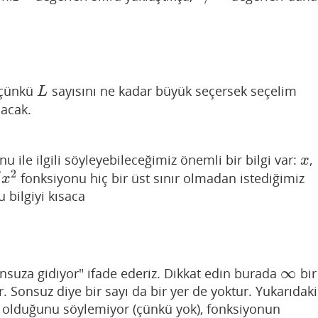
 çünkü
sayısını ne kadar büyük seçersek seçelim
L
L
lacak.
u ile ilgili söyleyebileceğimiz önemli bir bilgi var:
,
x
x
2
/
fonksiyonu hiç bir üst sınır olmadan istediğimiz
x
2
x
 bilgiyi kısaca
∞
nsuza gidiyor" ifade ederiz. Dikkat edin burada
bir
∞
ir. Sonsuz diye bir sayı da bir yer de yoktur. Yukarıdaki
n olduğunu söylemiyor (çünkü yok), fonksiyonun