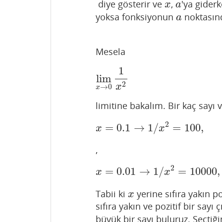
diye gösterir ve
,
'ya gider
x
a
x
a
yoksa fonksiyonun
noktasınd
a
a
Mesela
1
lim
lim
x
→
0
1
x
2
2
x
→
0
x
limitine bakalım. Bir kaç sayı 
2
=
0.1
→
1
/
=
100
,
x
=
0.1
→
1
/
x
2
=
100
,
x
x
x
,
2
=
0.01
→
1
/
=
10000
,
x
=
0.01
→
1
/
x
2
=
100
x
x
Tabii ki
yerine sıfıra yakın po
x
x
sıfıra yakın ve pozitif bir sayı 
büyük bir sayı buluruz. Seçtiğ