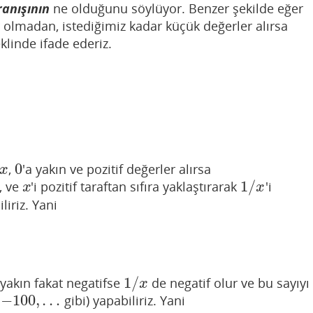
anışının
ne olduğunu söylüyor. Benzer şekilde eğer
r olmadan, istediğimiz kadar küçük değerler alırsa
klinde ifade ederiz.
0
,
'a yakın ve pozitif değerler alırsa
x
0
x
1
/
, ve
'i pozitif taraftan sıfıra yaklaştırarak
'i
x
1
/
x
x
x
iriz. Yani
1
/
a yakın fakat negatifse
de negatif olur ve bu sayıyı
1
/
x
x
−
100
,
…
,
gibi) yapabiliriz. Yani
−
100
,
…