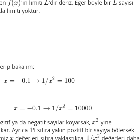
(
)
ken
'in limiti
'dir deriz. Eğer böyle bir
sayısı
f
(
x
)
L
L
f
x
L
L
a limiti yoktur.
verip bakalım:
2
=
−
0.1
→
1
/
=
100
=
−
0.1
→
1
/
x
2
=
100
x
x
2
=
−
0.1
→
1
/
=
10000
00
,
x
=
−
0.1
→
1
/
x
2
=
10000
x
x
2
zitif ya da negatif sayılar koyarsak,
yine
x
2
x
1
çıkar. Ayrıca
'i sıfıra yakın pozitif bir sayıya bölersek
1
2
1
/
imiz
değerleri sıfıra yaklaştıkça,
değerleri daha
x
1
/
x
2
x
x