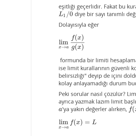
eşitliği geçerlidir. Fakat bu kur
/
0
diye bir sayı tanımlı deği
L
1
/
0
L
1
Dolayısıyla eğer
(
)
f
x
lim
lim
x
→
a
f
(
x
)
g
(
x
)
(
)
→
g
x
x
a
formunda bir limiti hesaplama
ise limit kurallarının güvenli 
belirsizliği" deyip de içini d
kolay anlayamadığı durum bu
Peki sorular nasıl çözülür? L
ayrıca yazmak lazım limit başl
(
'ya yakın değerler alırken,
a
f
(
x
a
f
lim
(
)
=
lim
x
→
a
f
(
x
)
=
L
f
x
L
→
x
a