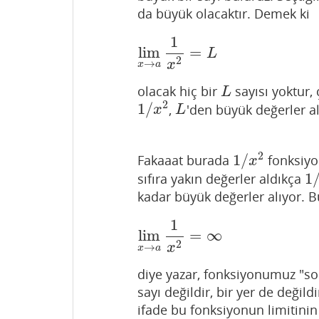
da büyük olacaktır. Demek ki
1
lim
=
lim
x
→
a
1
x
2
=
L
L
2
→
x
x
a
olacak hiç bir
sayısı yoktur,
L
L
2
1
/
,
'den büyük değerler a
1
/
x
2
L
x
L
2
1
/
Fakaaat burada
fonksiyon
1
/
x
2
x
1
sıfıra yakın değerler aldıkça
1
/
kadar büyük değerler alıyor. Bu
1
lim
=
∞
lim
x
→
a
1
x
2
=
∞
2
→
x
x
a
diye yazar, fonksiyonumuz "so
sayı değildir, bir yer de değild
ifade bu fonksiyonun limitini