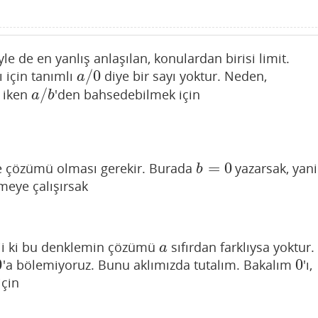
yle de en yanlış anlaşılan, konulardan birisi limit.
/
0
ı için tanımlı
diye bir sayı yoktur. Neden,
a
/
0
a
/
ı iken
'den bahsedebilmek için
a
/
b
a
b
=
0
 çözümü olması gerekir. Burada
yazarsak, yani
b
=
0
b
meye çalışırsak
abii ki bu denklemin çözümü
sıfırdan farklıysa yoktur.
a
a
0
0
'a bölemiyoruz. Bunu aklımızda tutalım. Bakalım
'ı,
0
0
için