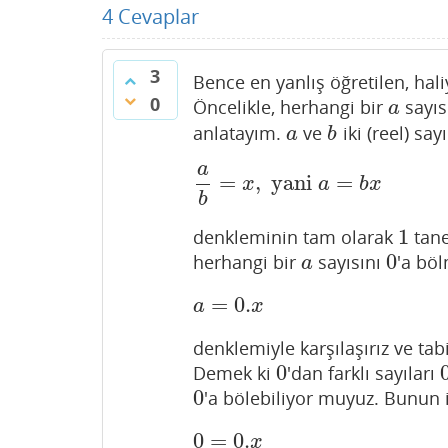
4
Cevaplar
3
Bence en yanlış öğretilen, hali
0
Öncelikle, herhangi bir
sayıs
a
a
anlatayım.
ve
iki (reel) say
a
b
a
b
a
=
,
yani
=
a
b
=
x
,
yani
a
=
b
x
x
a
b
x
b
1
denkleminin tam olarak
tane
1
0
herhangi bir
sayısını
'a böl
a
0
a
=
0.
a
=
0.
x
a
x
denklemiyle karşılaşırız ve t
0
Demek ki
'dan farklı sayıları
0
0
'a bölebiliyor muyuz. Bunun 
0
0
=
0.
0
=
0.
x
x