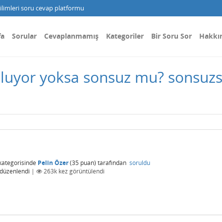
limleri soru cevap platformu
fa
Sorular
Cevaplanmamış
Kategoriler
Bir Soru Sor
Hakkı
oluyor yoksa sonsuz mu? sonsuzsa
kategorisinde
Pelin Özer
(
35
puan)
tarafından
soruldu
düzenlendi
|
263k
kez görüntülendi