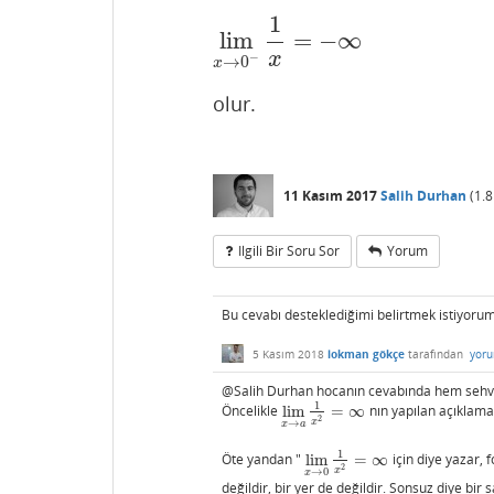
1
lim
=
−
∞
lim
x
→
0
−
1
x
=
−
∞
x
−
→
0
x
olur.
11 Kasım 2017
Salih Durhan
(
1.8
Ilgili Bir Soru Sor
Yorum
Bu cevabı desteklediğimi belirtmek istiyorum
5 Kasım 2018
lokman gökçe
tarafından
yoru
@Salih Durhan hocanın cevabında hem sehven 
1
Öncelikle
lim
=
∞
nın yapılan açıklam
lim
x
→
a
1
x
2
=
∞
2
x
→
x
a
1
Öte yandan "
lim
=
∞
için diye yazar,
lim
x
→
0
1
x
2
=
∞
2
x
→
0
x
değildir, bir yer de değildir. Sonsuz diye bir