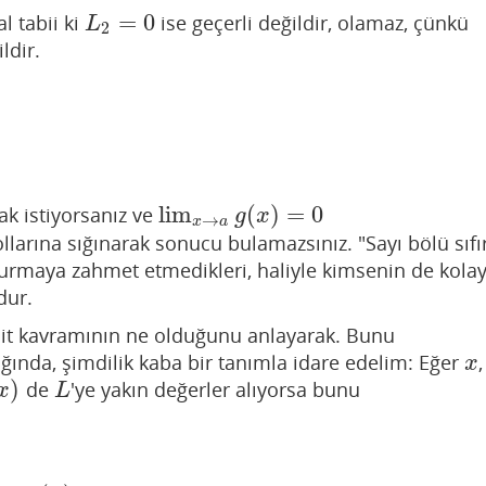
=
0
al tabii ki
ise geçerli değildir, olamaz, çünkü
L
2
=
0
L
2
ldir.
lim
(
)
=
0
k istiyorsanız ve
lim
x
→
a
g
(
x
)
=
0
g
x
→
x
a
kollarına sığınarak sonucu bulamazsınız. "Sayı bölü sıfı
oldurmaya zahmet etmedikleri, haliyle kimsenin de kola
dur.
imit kavramının ne olduğunu anlayarak. Bunu
ığında, şimdilik kaba bir tanımla idare edelim: Eğer
x
x
)
de
'ye yakın değerler alıyorsa bunu
)
L
x
L