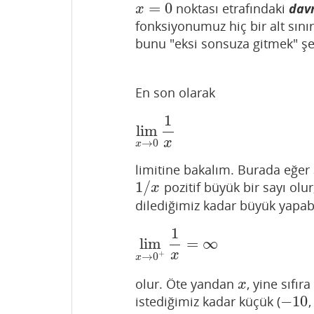
=
0
noktası etrafındaki
davr
x
=
0
x
fonksiyonumuz hiç bir alt sını
bunu "eksi sonsuza gitmek" şe
En son olarak
1
lim
lim
x
→
0
1
x
x
→
0
x
limitine bakalım. Burada eğer
1
/
pozitif büyük bir sayı olur
1
/
x
x
dilediğimiz kadar büyük yapabil
1
lim
=
∞
lim
x
→
0
+
1
x
=
∞
x
+
→
0
x
olur. Öte yandan
, yine sıfır
x
x
−
10
istediğimiz kadar küçük (
−
10