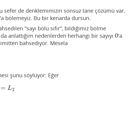
bu sefer de denklemimizin sonsuz tane çözümü var.
'a bölemeyiz. Bu bir kenarda dursun.
sedilen "sayı bölü sıfır", bildiğimiz bölme
0
ıda anlattığım nedenlerden herhangi bir sayıyı
'a
0
limitten bahsediyor. Mesela
anesi şunu söylüyor: Eğer
=
)
=
L
2
L
2