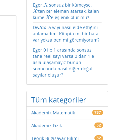
Eğer
sonsuz bir kümeyse,
X
X
'ten bir eleman atarsak, kalan
X
X
küme
'e eşlenik olur mu?
X
X
Dw/dx=a.w yi nasıl elde ettiğini
anlamadım. Kitapta mı bir hata
var yoksa ben mi göremiyorum?
Eğer 0 ile 1 arasında sonsuz
tane reel sayı varsa 0 dan 1 e
asla ulaşamayız bunun
sonucunda nasıl diğer doğal
sayılar oluşur?
Tüm kategoriler
Akademik Matematik
737
Akademik Fizik
52
Teorik Bilgisayar Bilimi
32