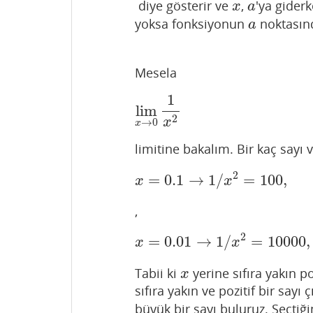
diye gösterir ve
,
'ya gider
x
a
x
a
yoksa fonksiyonun
noktasınd
a
a
Mesela
1
lim
lim
x
→
0
1
x
2
2
x
→
0
x
limitine bakalım. Bir kaç sayı 
2
=
0.1
→
1
/
=
100
,
x
=
0.1
→
1
/
x
2
=
100
,
x
x
x
,
2
=
0.01
→
1
/
=
10000
,
x
=
0.01
→
1
/
x
2
=
100
x
x
Tabii ki
yerine sıfıra yakın po
x
x
sıfıra yakın ve pozitif bir sayı 
büyük bir sayı buluruz. Seçtiğ