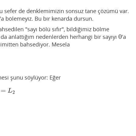
bu sefer de denklemimizin sonsuz tane çözümü var.
'a bölemeyiz. Bu bir kenarda dursun.
sedilen "sayı bölü sıfır", bildiğimiz bölme
0
ıda anlattığım nedenlerden herhangi bir sayıyı
'a
0
limitten bahsediyor. Mesela
anesi şunu söylüyor: Eğer
=
)
=
L
2
L
2