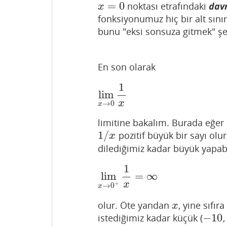
=
0
noktası etrafındaki
davr
x
=
0
x
fonksiyonumuz hiç bir alt sını
bunu "eksi sonsuza gitmek" şe
En son olarak
1
lim
lim
x
→
0
1
x
x
→
0
x
limitine bakalım. Burada eğer
1
/
pozitif büyük bir sayı olur
1
/
x
x
dilediğimiz kadar büyük yapabil
1
lim
=
∞
lim
x
→
0
+
1
x
=
∞
x
+
→
0
x
olur. Öte yandan
, yine sıfır
x
x
−
10
istediğimiz kadar küçük (
−
10