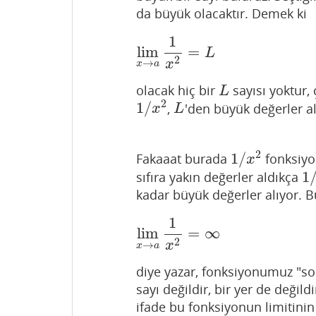
da büyük olacaktır. Demek ki
1
lim
=
lim
x
→
a
1
x
2
=
L
L
2
→
x
x
a
olacak hiç bir
sayısı yoktur,
L
L
2
1
/
,
'den büyük değerler a
1
/
x
2
L
x
L
2
1
/
Fakaaat burada
fonksiyon
1
/
x
2
x
1
sıfıra yakın değerler aldıkça
1
/
kadar büyük değerler alıyor. Bu
1
lim
=
∞
lim
x
→
a
1
x
2
=
∞
2
→
x
x
a
diye yazar, fonksiyonumuz "so
sayı değildir, bir yer de değild
ifade bu fonksiyonun limitini