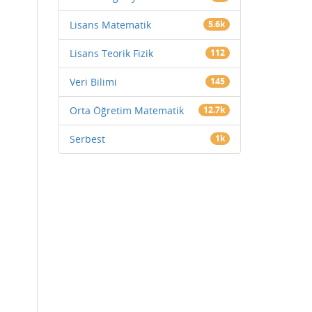
Lisans Matematik
5.6k
Lisans Teorik Fizik
112
Veri Bilimi
145
Orta Öğretim Matematik
12.7k
Serbest
1k