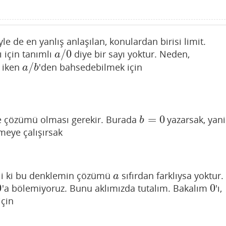
yle de en yanlış anlaşılan, konulardan birisi limit.
/
0
ı için tanımlı
diye bir sayı yoktur. Neden,
a
/
0
a
/
ı iken
'den bahsedebilmek için
a
/
b
a
b
=
0
 çözümü olması gerekir. Burada
yazarsak, yani
b
=
0
b
meye çalışırsak
abii ki bu denklemin çözümü
sıfırdan farklıysa yoktur.
a
a
0
0
'a bölemiyoruz. Bunu aklımızda tutalım. Bakalım
'ı,
0
0
için