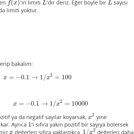
(
)
ken
'in limiti
'dir deriz. Eğer böyle bir
sayısı
f
(
x
)
L
L
f
x
L
L
a limiti yoktur.
verip bakalım:
2
=
−
0.1
→
1
/
=
100
=
−
0.1
→
1
/
x
2
=
100
x
x
2
=
−
0.1
→
1
/
=
10000
00
,
x
=
−
0.1
→
1
/
x
2
=
10000
x
x
2
zitif ya da negatif sayılar koyarsak,
yine
x
2
x
1
çıkar. Ayrıca
'i sıfıra yakın pozitif bir sayıya bölersek
1
2
1
/
imiz
değerleri sıfıra yaklaştıkça,
değerleri daha
x
1
/
x
2
x
x