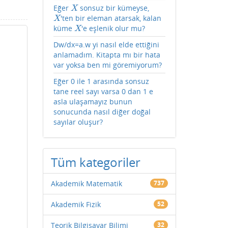
Eğer
sonsuz bir kümeyse,
X
X
'ten bir eleman atarsak, kalan
X
X
küme
'e eşlenik olur mu?
X
X
Dw/dx=a.w yi nasıl elde ettiğini
anlamadım. Kitapta mı bir hata
var yoksa ben mi göremiyorum?
Eğer 0 ile 1 arasında sonsuz
tane reel sayı varsa 0 dan 1 e
asla ulaşamayız bunun
sonucunda nasıl diğer doğal
sayılar oluşur?
Tüm kategoriler
Akademik Matematik
737
Akademik Fizik
52
Teorik Bilgisayar Bilimi
32