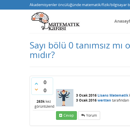
Akademisyenler öncülüğünde matematik/fizik/bilgisayar bi
Anasay
Sayı bölü 0 tanımsız mı 
mıdır?
0
0
3 Ocak 2016
Lisans Matematik
3 Ocak 2016
wertten
tarafından
263k
kez
görüntülendi
Cevap
Yorum