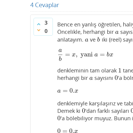
4
Cevaplar
3
Bence en yanlış öğretilen, hali
0
Öncelikle, herhangi bir
sayıs
a
a
anlatayım.
ve
iki (reel) say
a
b
a
b
a
=
,
yani
=
a
b
=
x
,
yani
a
=
b
x
x
a
b
x
b
1
denkleminin tam olarak
tane
1
0
herhangi bir
sayısını
'a böl
a
0
a
=
0.
a
=
0.
x
a
x
denklemiyle karşılaşırız ve t
0
Demek ki
'dan farklı sayıları
0
0
'a bölebiliyor muyuz. Bunun 
0
0
=
0.
0
=
0.
x
x