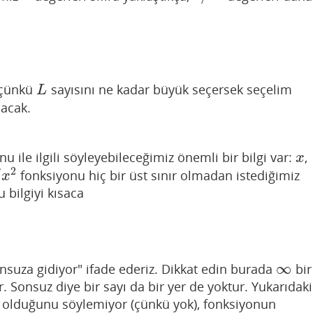
 çünkü
sayısını ne kadar büyük seçersek seçelim
L
L
lacak.
u ile ilgili söyleyebileceğimiz önemli bir bilgi var:
,
x
x
2
/
fonksiyonu hiç bir üst sınır olmadan istediğimiz
x
2
x
 bilgiyi kısaca
∞
nsuza gidiyor" ifade ederiz. Dikkat edin burada
bir
∞
ir. Sonsuz diye bir sayı da bir yer de yoktur. Yukarıdaki
n olduğunu söylemiyor (çünkü yok), fonksiyonun