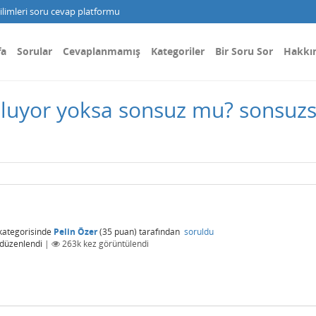
limleri soru cevap platformu
fa
Sorular
Cevaplanmamış
Kategoriler
Bir Soru Sor
Hakkı
oluyor yoksa sonsuz mu? sonsuzsa
kategorisinde
Pelin Özer
(
35
puan)
tarafından
soruldu
düzenlendi
|
263k
kez görüntülendi