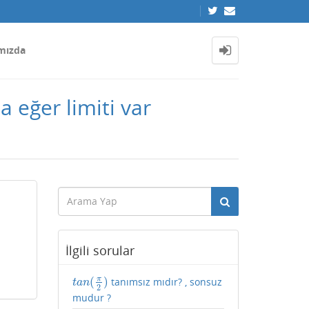
mızda
 eğer limiti var
İlgili sorular
π
(
)
tanımsız mıdır? , sonsuz
t
a
n
(
π
2
)
t
a
n
2
mudur ?