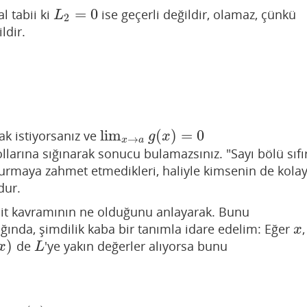
=
0
al tabii ki
ise geçerli değildir, olamaz, çünkü
L
2
=
0
L
2
ldir.
lim
(
)
=
0
k istiyorsanız ve
lim
x
→
a
g
(
x
)
=
0
g
x
→
x
a
kollarına sığınarak sonucu bulamazsınız. "Sayı bölü sıfı
oldurmaya zahmet etmedikleri, haliyle kimsenin de kola
dur.
imit kavramının ne olduğunu anlayarak. Bunu
ığında, şimdilik kaba bir tanımla idare edelim: Eğer
x
x
)
de
'ye yakın değerler alıyorsa bunu
)
L
x
L