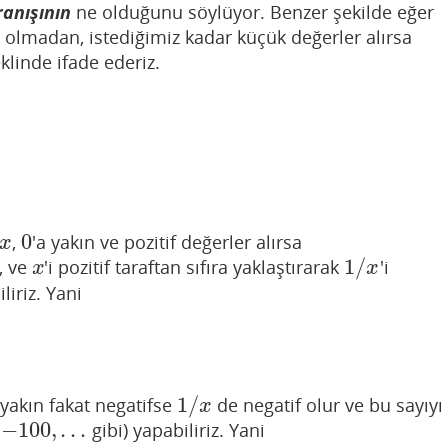
anışının
ne olduğunu söylüyor. Benzer şekilde eğer
r olmadan, istediğimiz kadar küçük değerler alırsa
klinde ifade ederiz.
0
,
'a yakın ve pozitif değerler alırsa
x
0
x
1
/
, ve
'i pozitif taraftan sıfıra yaklaştırarak
'i
x
1
/
x
x
x
iriz. Yani
1
/
a yakın fakat negatifse
de negatif olur ve bu sayıyı
1
/
x
x
−
100
,
…
,
gibi) yapabiliriz. Yani
−
100
,
…