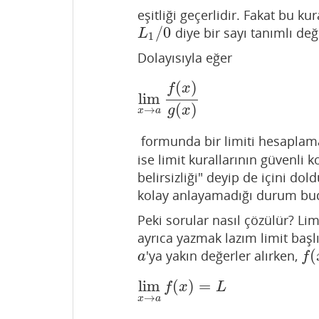
eşitliği geçerlidir. Fakat bu kur
/
0
diye bir sayı tanımlı deği
L
1
/
0
L
1
Dolayısıyla eğer
(
)
f
x
lim
lim
x
→
a
f
(
x
)
g
(
x
)
(
)
→
g
x
x
a
formunda bir limiti hesaplama
ise limit kurallarının güvenli 
belirsizliği" deyip de içini d
kolay anlayamadığı durum bu
Peki sorular nasıl çözülür? L
ayrıca yazmak lazım limit başl
(
'ya yakın değerler alırken,
a
f
(
x
a
f
lim
(
)
=
lim
x
→
a
f
(
x
)
=
L
f
x
L
→
x
a