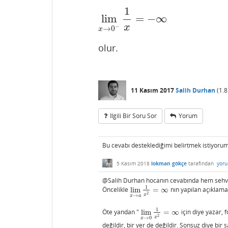
1
lim
=
−
∞
lim
x
→
0
−
1
x
=
−
∞
x
−
→
0
x
olur.
11 Kasım 2017
Salih Durhan
(
1.8
Ilgili Bir Soru Sor
Yorum
Bu cevabı desteklediğimi belirtmek istiyorum
5 Kasım 2018
lokman gökçe
tarafından
yoru
@Salih Durhan hocanın cevabında hem sehven 
1
Öncelikle
lim
=
∞
nın yapılan açıklam
lim
x
→
a
1
x
2
=
∞
2
x
→
x
a
1
Öte yandan "
lim
=
∞
için diye yazar,
lim
x
→
0
1
x
2
=
∞
2
x
→
0
x
değildir, bir yer de değildir. Sonsuz diye bir