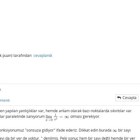
k
puan)
tarafından
cevaplandı
.
Cevapla
mlandı
yapılan yanlışlıklar var, hemde anlam olarak bazı noktalarda sıkıntılar var.
1
alar paralelinde sanıyorum
lim
=
∞
olması gerekiyor.
lim
x
→
0
1
x
2
=
∞
2
x
→
0
x
 fonksiyonumuz "sonsuza gidiyor" ifade ederiz. Dikkat edin burada
∞
bir sayı
∞
 sayı da bir yer de yoktur. " denilmiş. Peki sonuç hem bir sayı değil hemde bir yer