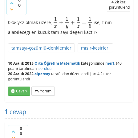
4.2k
kez
0
görüntülendi
1
1
1
1
+
+
=
0<x<y<z olmak üzere,
ise, z nin
1
x
+
1
y
+
1
z
=
1
5
5
x
y
z
alabilecegi en kücük tam sayi degeri kactir?
tamsayı-çözümlü-denklemler
mısır-kesirleri
10 Aralık 2015
Orta Öğretim Matematik
kategorisinde
mert.
(
40
puan)
tarafından
soruldu
20 Aralık 2022
alpercay
tarafından
düzenlendi
|
4.2k
kez
görüntülendi
Cevap
Yorum
1
cevap
0
0