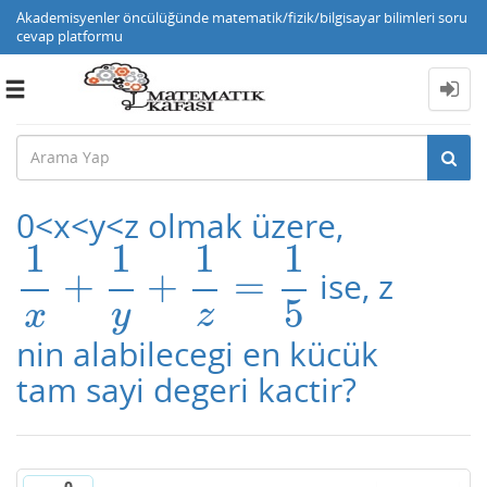
Akademisyenler öncülüğünde matematik/fizik/bilgisayar bilimleri soru
cevap platformu
Toggle
navigation
0<x<y<z olmak üzere,
1
1
1
1
+
+
=
ise, z
1
x
+
1
y
+
1
z
=
1
5
5
x
y
z
nin alabilecegi en kücük
tam sayi degeri kactir?
0