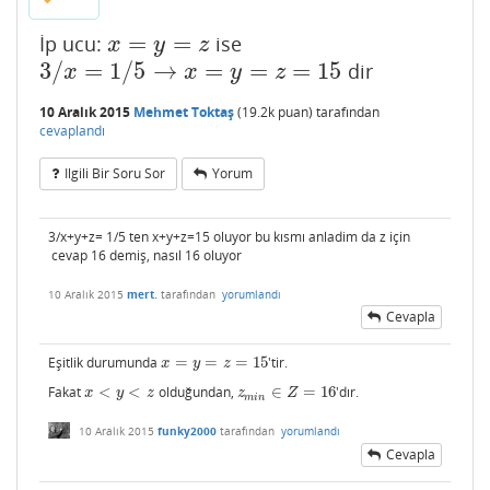
=
=
İp ucu:
ise
x
=
y
=
z
x
y
z
3
/
=
1
/
5
→
=
=
=
15
dir
3
/
x
=
1
/
5
→
x
=
y
=
z
=
15
x
x
y
z
10 Aralık 2015
Mehmet Toktaş
(
19.2k
puan)
tarafından
cevaplandı
Ilgili Bir Soru Sor
Yorum
3/x+y+z= 1/5 ten x+y+z=15 oluyor bu kısmı anladim da z için
cevap 16 demiş, nasıl 16 oluyor
10 Aralık 2015
mert.
tarafından
yorumlandı
Cevapla
Eşitlik durumunda
=
=
=
15
'tir.
x
=
y
=
z
=
15
x
y
z
Fakat
<
<
olduğundan,
∈
=
16
'dır.
x
<
y
<
z
z
m
i
n
∈
Z
=
16
x
y
z
z
Z
m
i
n
10 Aralık 2015
funky2000
tarafından
yorumlandı
Cevapla