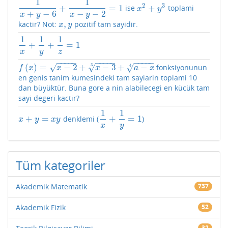
1
1
2
3
+
=
1
+
ise
toplami
1
x
+
y
−
6
+
1
x
−
y
−
2
=
1
x
2
+
y
3
x
y
+
−
6
−
−
2
x
y
x
y
,
kactir? Not:
pozitif tam sayidir.
x
,
y
x
y
1
1
1
+
+
=
1
1
x
+
1
y
+
1
z
=
1
x
y
z
−
−
−
−
−
−
−
−
−
−
−
−
−
−
−
(
)
=
−
2
+
−
3
+
−
√
√
3
√
fonksiyonunun
4
f
(
x
)
=
x
−
2
+
x
−
3
3
+
a
−
x
4
f
x
x
x
a
x
en genis tanim kumesindeki tam sayiarin toplami 10
dan büyüktür. Buna gore a nin alabilecegi en kücük tam
sayi degeri kactir?
1
1
+
=
+
=
1
denklemi (
)
x
+
y
=
x
y
1
x
+
1
y
=
1
x
y
x
y
x
y
Tüm kategoriler
Akademik Matematik
737
Akademik Fizik
52
32