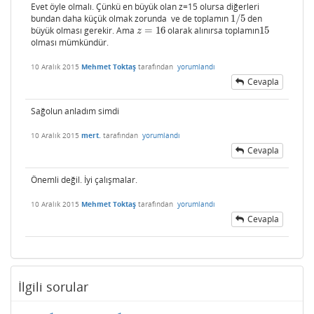
Evet öyle olmalı. Çünkü en büyük olan z=15 olursa diğerleri
bundan daha küçük olmak zorunda ve de toplamın
1
/
5
den
1
/
5
büyük olması gerekir. Ama
=
16
olarak alınırsa toplamın
1
5
z
=
16
1
5
z
olması mümkündür.
10 Aralık 2015
Mehmet Toktaş
tarafından
yorumlandı
Cevapla
Sağolun anladım simdi
10 Aralık 2015
mert.
tarafından
yorumlandı
Cevapla
Önemli değil. İyi çalışmalar.
10 Aralık 2015
Mehmet Toktaş
tarafından
yorumlandı
Cevapla
İlgili sorular