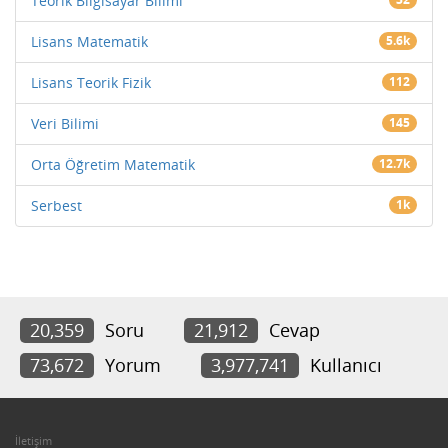
Teorik Bilgisayar Bilimi
Lisans Matematik
5.6k
Lisans Teorik Fizik
112
Veri Bilimi
145
Orta Öğretim Matematik
12.7k
Serbest
1k
20,359
Soru
21,912
Cevap
73,672
Yorum
3,977,741
Kullanıcı
İletişim