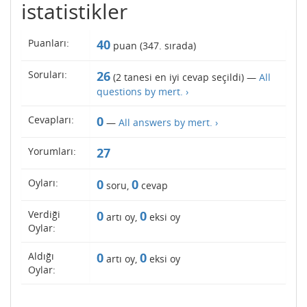
istatistikler
Puanları:
40
puan (
347
. sırada)
Soruları:
26
(
2
tanesi en iyi cevap seçildi) —
All
questions by mert. ›
Cevapları:
0
—
All answers by mert. ›
Yorumları:
27
Oyları:
0
0
soru,
cevap
Verdiği
0
0
artı oy,
eksi oy
Oylar:
Aldığı
0
0
artı oy,
eksi oy
Oylar: