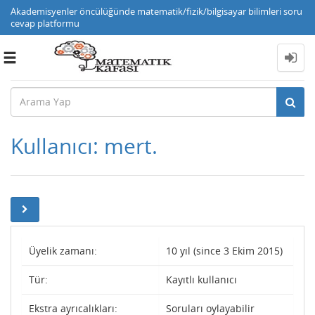
Akademisyenler öncülüğünde matematik/fizik/bilgisayar bilimleri soru
cevap platformu
Toggle
navigation
Kullanıcı: mert.
Üyelik zamanı:
10 yıl (since 3 Ekim 2015)
Tür:
Kayıtlı kullanıcı
Ekstra ayrıcalıkları:
Soruları oylayabilir