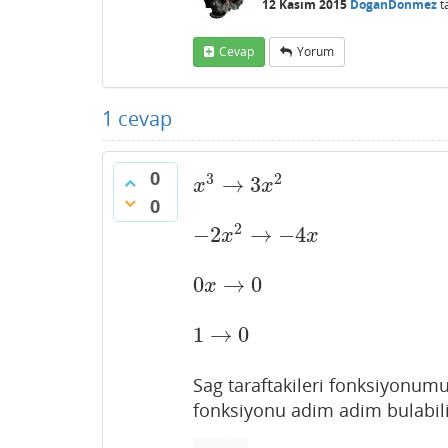
12 Kasım 2015
DoganDonmez
t
Cevap
Yorum
1
cevap
0
3
2
→
3
x
3
→
3
x
2
x
x
0
2
−
2
→
−
4
−
2
x
2
→
−
4
x
x
x
0
→
0
0
x
→
0
x
1
→
0
1
→
0
Sag taraftakileri fonksiyonumuz
fonksiyonu adim adim bulabili