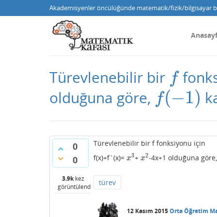
Akademisyenler öncülüğünde matematik/fizik/bilgisayar bi
Anasay
Türevlenebilir bir
fonks
f
f
(
−
1
)
olduğuna göre,
ka
f
(
−
1
)
f
Türevlenebilir bir f fonksiyonu için
0
3
2
f(x)+f`(x)=
+
-4x+1 olduğuna göre, f
x
3
x
2
0
x
x
3.9k
kez
türev
görüntülendi
12 Kasım 2015
Orta Öğretim M