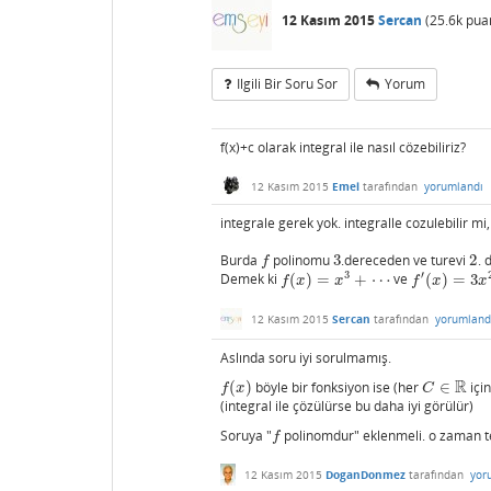
12 Kasım 2015
Sercan
(
25.6k
pua
Ilgili Bir Soru Sor
Yorum
f(x)+c olarak integral ile nasıl cözebiliriz?
12 Kasım 2015
Emel
tarafından
yorumlandı
integrale gerek yok. integralle cozulebilir mi,
Burda
polinomu
3
.dereceden ve turevi
2
. 
f
3
2
f
3
′
Demek ki
(
)
=
+
⋯
ve
(
)
=
3
f
(
x
)
=
x
3
+
⋯
f
′
(
x
)
=
3
x
2
+
⋯
f
x
x
f
x
x
12 Kasım 2015
Sercan
tarafından
yorumland
Aslında soru iyi sorulmamış.
R
(
)
böyle bir fonksiyon ise (her
∈
içi
f
(
x
)
C
∈
R
f
x
C
(integral ile çözülürse bu daha iyi görülür)
Soruya "
polinomdur" eklenmeli. o zaman t
f
f
12 Kasım 2015
DoganDonmez
tarafından
yor