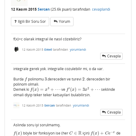
12 Kasım 2015
Sercan
(
25.6k
puan)
tarafından
cevaplandı
Ilgili Bir Soru Sor
Yorum
f(x)+c olarak integral ile nasıl cözebiliriz?
12 Kasım 2015
Emel
tarafından
yorumlandı
Cevapla
integrale gerek yok. integralle cozulebilir mi, o da var.
Burda
polinomu
3
.dereceden ve turevi
2
. dereceden bir
f
3
2
f
polinom olmali.
3
′
2
Demek ki
(
)
=
+
⋯
ve
(
)
=
3
+
⋯
seklinde
f
(
x
)
=
x
3
+
⋯
f
′
(
x
)
=
3
x
2
+
⋯
f
x
x
f
x
x
olmali diyip teker teker katsayilari bulabilirsin.
12 Kasım 2015
Sercan
tarafından
yorumlandı
Cevapla
Aslında soru iyi sorulmamış.
R
−
x
(
)
böyle bir fonksiyon ise (her
∈
için)
(
)
+
de
f
(
x
)
C
∈
R
f
(
x
)
+
C
e
−
x
f
x
C
f
x
C
e