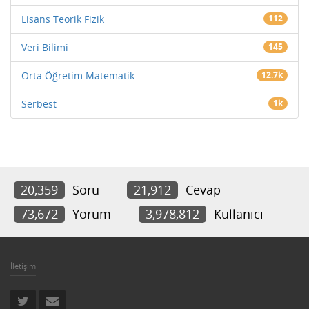
Lisans Teorik Fizik
112
Veri Bilimi
145
Orta Öğretim Matematik
12.7k
Serbest
1k
20,359
Soru
21,912
Cevap
73,672
Yorum
3,978,812
Kullanıcı
İletişim