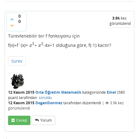
0
3.9k
kez
0
görüntülendi
Türevlenebilir bir f fonksiyonu için
3
2
f(x)+f`(x)=
+
-4x+1 olduğuna göre, f(-1) kactir?
x
3
x
2
x
x
türev
12 Kasım 2015
Orta Öğretim Matematik
kategorisinde
Emel
(
580
puan)
tarafından
soruldu
12 Kasım 2015
DoganDonmez
tarafından
düzenlendi
|
3.9k
kez
görüntülendi
Cevap
Yorum