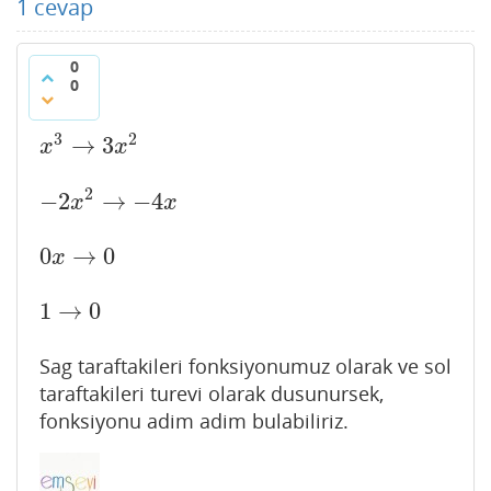
1
cevap
0
0
3
2
→
3
x
3
→
3
x
2
x
x
2
−
2
→
−
4
−
2
x
2
→
−
4
x
x
x
0
→
0
0
x
→
0
x
1
→
0
1
→
0
Sag taraftakileri fonksiyonumuz olarak ve sol
taraftakileri turevi olarak dusunursek,
fonksiyonu adim adim bulabiliriz.