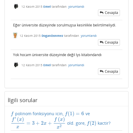
12 Kasım 2015
Emel
tarafından
yorumlandı
Cevapla
Eğer üniversite düzeyinde sorulmuşsa kesinlikle belirtilmeliydi.
12 Kasım 2015
DoganDonmez
tarafından
yorumlandı
Cevapla
Yok hocam üniversite düzeyinde değil lys kitabındandı
12 Kasım 2015
Emel
tarafından
yorumlandı
Cevapla
İlgili sorular
(
1
)
=
6
polinom fonksiyonu icin,
ve
f
f
(
1
)
=
6
f
f
′
(
)
(
)
f
x
f
x
=
3
+
2
+
(
2
)
old. gore,
kactir?
f
′
(
x
)
x
=
3
+
2
x
+
f
(
x
)
x
2
f
(
2
)
x
f
2
x
x