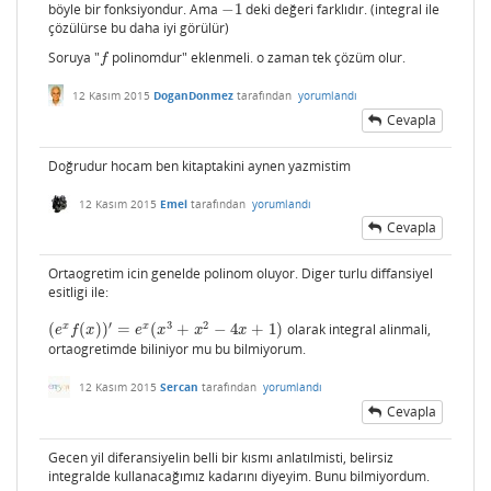
böyle bir fonksiyondur. Ama
−
1
deki değeri farklıdır. (integral ile
−
1
çözülürse bu daha iyi görülür)
Soruya "
polinomdur" eklenmeli. o zaman tek çözüm olur.
f
f
12 Kasım 2015
DoganDonmez
tarafından
yorumlandı
Cevapla
Doğrudur hocam ben kitaptakini aynen yazmistim
12 Kasım 2015
Emel
tarafından
yorumlandı
Cevapla
Ortaogretim icin genelde polinom oluyor. Diger turlu diffansiyel
esitligi ile:
′
3
2
x
x
(
(
)
)
=
(
+
−
4
+
1
)
olarak integral alinmali,
(
e
x
f
(
x
)
)
′
=
e
x
(
x
3
+
x
2
−
4
x
+
1
)
e
f
x
e
x
x
x
ortaogretimde biliniyor mu bu bilmiyorum.
12 Kasım 2015
Sercan
tarafından
yorumlandı
Cevapla
Gecen yil diferansiyelin belli bir kısmı anlatılmisti, belirsiz
integralde kullanacağımız kadarını diyeyim. Bunu bilmiyordum.