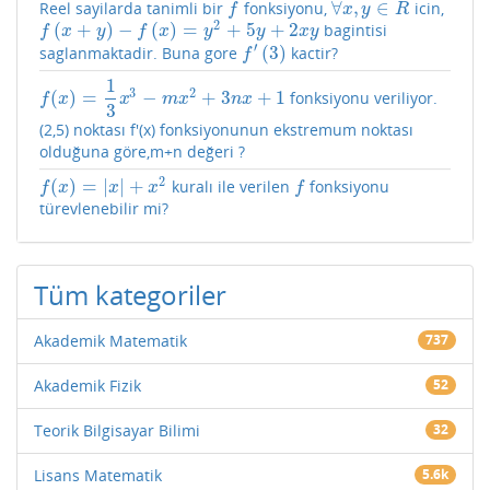
∀
,
∈
Reel sayilarda tanimli bir
fonksiyonu,
icin,
f
∀
x
,
y
∈
R
f
x
y
R
2
(
+
)
−
(
)
=
+
5
+
2
bagintisi
f
(
x
+
y
)
−
f
(
x
)
=
y
2
+
5
y
+
2
x
y
f
x
y
f
x
y
y
x
y
′
(
3
)
saglanmaktadir. Buna gore
kactir?
f
′
(
3
)
f
1
3
2
(
)
=
−
+
3
+
1
fonksiyonu veriliyor.
f
(
x
)
=
1
3
x
3
−
m
x
2
+
3
n
x
+
1
f
x
x
m
x
n
x
3
(2,5) noktası f'(x) fonksiyonunun ekstremum noktası
olduğuna göre,m+n değeri ?
2
(
)
=
|
|
+
kuralı ile verilen
fonksiyonu
f
(
x
)
=
|
x
|
+
x
2
f
f
x
x
x
f
türevlenebilir mi?
Tüm kategoriler
Akademik Matematik
737
Akademik Fizik
52
Teorik Bilgisayar Bilimi
32
Lisans Matematik
5.6k