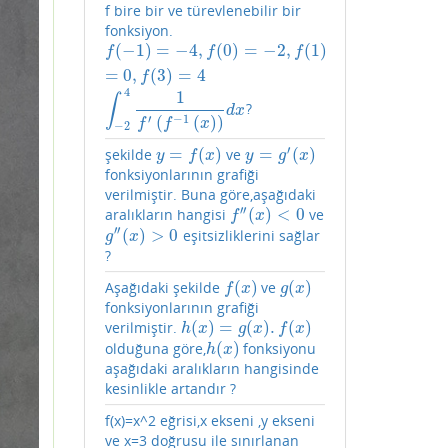
f bire bir ve türevlenebilir bir
fonksiyon.
(
−
1
)
=
−
4
,
(
0
)
=
−
2
,
(
1
)
f
(
−
1
)
=
−
4
,
f
(
0
)
=
−
2
,
f
(
1
)
=
0
,
f
(
3
)
=
4
f
f
f
=
0
,
(
3
)
=
4
f
4
1
∫
?
∫
−
2
4
1
f
′
(
f
−
1
(
x
)
)
d
x
d
x
′
−
1
(
(
)
)
f
f
x
−
2
′
=
(
)
=
(
)
şekilde
ve
y
=
f
(
x
)
y
=
g
′
(
x
)
y
f
x
y
g
x
fonksiyonlarının grafiği
verilmiştir. Buna göre,aşağıdaki
′′
(
)
<
0
aralıkların hangisi
ve
f
″
(
x
)
<
0
f
x
′′
(
)
>
0
eşitsizliklerini sağlar
g
″
(
x
)
>
0
g
x
?
(
)
(
)
Aşağıdaki şekilde
ve
f
(
x
)
g
(
x
)
f
x
g
x
fonksiyonlarının grafiği
(
)
=
(
)
.
(
)
verilmiştir.
h
(
x
)
=
g
(
x
)
.
f
(
x
)
h
x
g
x
f
x
(
)
olduğuna göre,
fonksiyonu
h
(
x
)
h
x
aşağıdaki aralıkların hangisinde
kesinlikle artandır ?
f(x)=x^2 eğrisi,x ekseni ,y ekseni
ve x=3 doğrusu ile sınırlanan