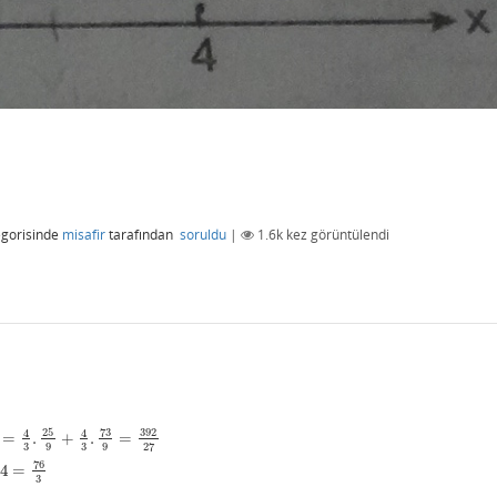
gorisinde
misafir
tarafından
soruldu
|
1.6k
kez görüntülendi
x
2
)
=
4
3
.
25
9
+
4
3
.
73
9
=
392
27
B
=
∫
0
4
(
x
2
+
1
)
d
x
=
x
3
3
+
x
|
0
4
=
64
3
+
4
=
76
3
A
−
B
=
−
292
27
25
73
392
4
4
=
.
+
.
=
3
3
9
9
27
76
4
=
3