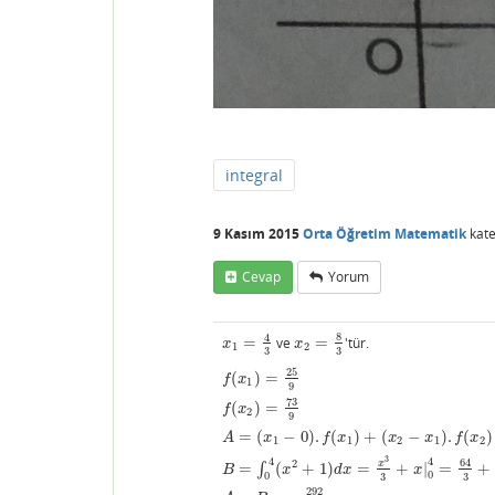
integral
9 Kasım 2015
Orta Öğretim Matematik
kate
Cevap
Yorum
8
4
=
ve
=
'tür.
x
1
=
4
3
x
2
=
8
3
x
x
1
2
3
3
25
(
)
=
f
(
x
1
)
=
25
9
f
(
x
2
)
=
73
9
A
=
(
x
1
−
0
)
.
f
(
x
1
)
+
(
x
2
−
x
1
)
.
f
(
f
x
1
9
73
(
)
=
f
x
2
9
=
(
−
0
)
.
(
)
+
(
−
)
.
(
)
A
x
f
x
x
x
f
x
1
1
2
1
2
3
4
4
64
x
2
=
∫
(
+
1
)
=
+
|
=
+
B
x
d
x
x
0
0
3
3
292