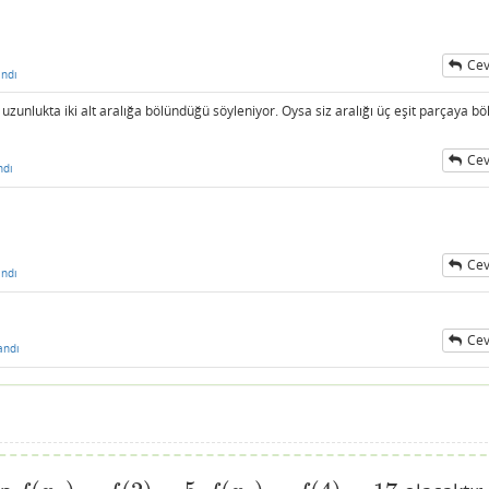
Cev
ndı
t uzunlukta iki alt aralığa bölündüğü söyleniyor. Oysa siz aralığı üç eşit parçaya bö
Cev
ndı
Cev
ndı
Cev
andı