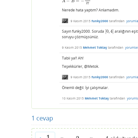
−
=
−
A
B
27
Nerede hata yaptım? Anlamadım.
9 Kasım 2015
funky2000
tarafından
yorumla
Sayın funky2000. Soruda
[
0
,
4
]
aralığının eşi
[
0
,
4
]
soruyu çözmüşsünüz.
9 Kasım 2015
Mehmet Toktaş
tarafından
yorumla
Tabii ya!! Ah!
Teşekkürler, @Metok.
9 Kasım 2015
funky2000
tarafından
yorumla
Önemli değil. İyi çalışmalar.
10 Kasım 2015
Mehmet Toktaş
tarafından
yoruml
1
cevap
1