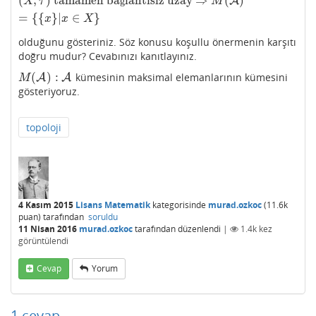
(
,
)
tamamen ba
lantısız uzay
⇒
(
)
(
X
,
τ
)
tamamen bağlantısız uzay
⇒
M
(
A
)
=
{
A
{
x
}
|
x
∈
X
}
ğ
X
τ
M
=
{
{
}
|
∈
}
x
x
X
olduğunu gösteriniz. Söz konusu koşullu önermenin karşıtı
doğru mudur? Cevabınızı kanıtlayınız.
(
)
:
kümesinin maksimal elemanlarının kümesini
M
(
A
A
)
:
A
A
M
gösteriyoruz.
topoloji
4 Kasım 2015
Lisans Matematik
kategorisinde
murad.ozkoc
(
11.6k
puan)
tarafından
soruldu
11 Nisan 2016
murad.ozkoc
tarafından
düzenlendi
|
1.4k
kez
görüntülendi
Cevap
Yorum
1
cevap