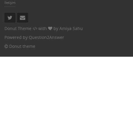
İletişim
Donut Theme
with
by
Amiya Sahu
Powered by
Question2Answer
Donut theme