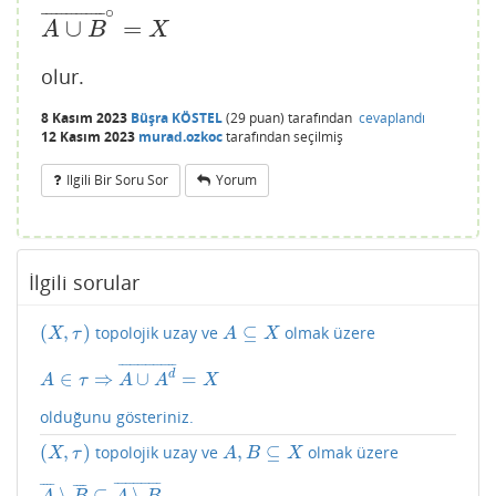
∘
¯
¯
¯
¯
¯
¯
¯
¯
¯
¯
¯
¯
¯
∪
=
A
∪
B
¯
∘
=
X
A
B
X
olur.
8 Kasım 2023
Büşra KÖSTEL
(
29
puan)
tarafından
cevaplandı
12 Kasım 2023
murad.ozkoc
tarafından
seçilmiş
Ilgili Bir Soru Sor
Yorum
İlgili sorular
(
,
)
⊆
topolojik uzay ve
olmak üzere
(
X
,
τ
)
A
⊆
X
X
τ
A
X
¯
¯
¯
¯
¯
¯
¯
¯
¯
¯
¯
¯
¯
¯
¯
d
∈
⇒
∪
=
A
∈
τ
⇒
A
∪
A
d
¯
=
X
A
τ
A
A
X
olduğunu gösteriniz.
(
,
)
,
⊆
topolojik uzay ve
olmak üzere
(
X
,
τ
)
A
,
B
⊆
X
X
τ
A
B
X
¯
¯
¯
¯
¯
¯
¯
¯
¯
¯
¯
¯
¯
¯
¯
¯
¯
¯
¯
¯
∖
⊆
∖