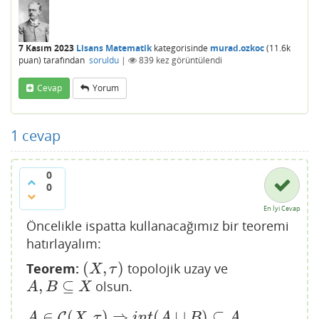
7 Kasım 2023
Lisans Matematik
kategorisinde
murad.ozkoc
(
11.6k
puan)
tarafından
soruldu
|
839
kez görüntülendi
Cevap
Yorum
1
cevap
0
0
En İyi Cevap
Öncelikle ispatta kullanacağımız bir teoremi
hatırlayalım:
(
,
)
Teorem:
topolojik uzay ve
(
X
,
τ
)
X
τ
,
⊆
olsun.
A
,
B
⊆
X
A
B
X
∈
(
,
)
⇒
(
∪
)
⊆
C
A
∈
C
(
X
,
τ
)
⇒
i
n
t
(
A
∪
B
)
⊆
A
∪
i
n
t
(
B
)
.
A
X
τ
i
n
t
A
B
A