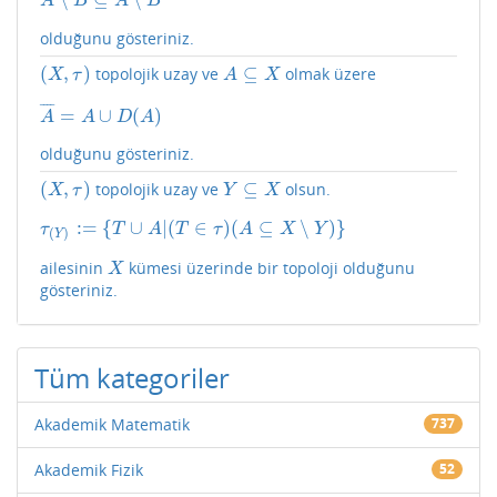
A
¯
∖
B
¯
⊆
A
∖
B
¯
A
B
A
B
olduğunu gösteriniz.
(
,
)
⊆
topolojik uzay ve
olmak üzere
(
X
,
τ
)
A
⊆
X
X
τ
A
X
¯
¯
¯
¯
=
∪
(
)
A
¯
=
A
∪
D
(
A
)
A
A
D
A
olduğunu gösteriniz.
(
,
)
⊆
topolojik uzay ve
olsun.
(
X
,
τ
)
Y
⊆
X
X
τ
Y
X
:
=
{
∪
|
(
∈
)
(
⊆
∖
)
}
τ
(
Y
)
:=
{
T
∪
A
|
(
T
∈
τ
)
(
A
⊆
X
∖
Y
)
}
τ
T
A
T
τ
A
X
Y
(
)
Y
ailesinin
kümesi üzerinde bir topoloji olduğunu
X
X
gösteriniz.
Tüm kategoriler
Akademik Matematik
737
Akademik Fizik
52