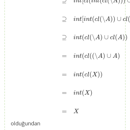
⊇
[
(
(
(
∖
)
)
)
i
n
t
c
l
i
n
t
c
l
A
⊇
[
(
(
∖
)
)
∪
i
n
t
i
n
t
c
l
A
c
l
⊇
(
(
∖
)
∪
(
)
)
i
n
t
c
l
A
c
l
A
=
(
(
(
∖
)
∪
)
i
n
t
c
l
A
A
=
(
(
)
)
i
n
t
c
l
X
=
(
)
i
n
t
X
=
X
olduğundan