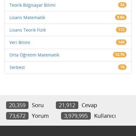
Teorik Bilgisayar Bilimi
32
Lisans Matematik
5.6k
Lisans Teorik Fizik
112
Veri Bilimi
145
Orta Öğretim Matematik
12.7k
Serbest
1k
20,359
Soru
21,912
Cevap
73,672
Yorum
3,979,995
Kullanıcı