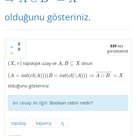
olduğunu gösteriniz.
0
839
kez
0
görüntülendi
(
,
)
,
⊆
topolojik uzay ve
olsun.
(
X
,
τ
)
A
,
B
⊆
X
X
τ
A
B
X
∘
¯
¯
¯
¯
¯
¯
¯
¯
¯
¯
¯
¯
¯
(
=
(
(
)
)
)
(
=
(
(
∖
)
)
)
⇒
∪
=
(
A
=
i
n
t
(
c
l
(
A
)
)
)
(
B
=
i
n
t
(
c
l
(
∖
A
)
)
)
⇒
A
∪
B
¯
∘
=
X
A
i
n
t
c
l
A
B
i
n
t
c
l
A
A
B
X
olduğunu gösteriniz.
bir cevap ile ilgili:
Boolean cebiri nedir?
topoloji
kapanış
iç