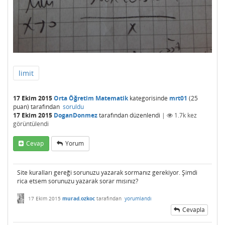
limit
17 Ekim 2015
Orta Öğretim Matematik
kategorisinde
mrt01
(
25
puan)
tarafından
soruldu
17 Ekim 2015
DoganDonmez
tarafından
düzenlendi
|
1.7k
kez
görüntülendi
Cevap
Yorum
Site kuralları gereği sorunuzu yazarak sormanız gerekiyor. Şimdi
rica etsem sorunuzu yazarak sorar mısınız?
17 Ekim 2015
murad.ozkoc
tarafından
yorumlandı
Cevapla