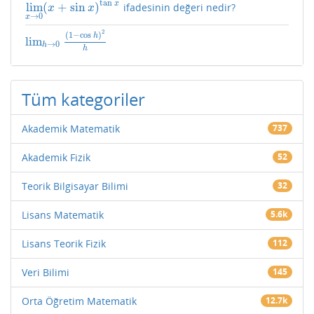
tan
x
lim
(
+
sin
)
ifadesinin değeri nedir?
lim
x
→
0
(
x
+
sin
x
)
tan
x
x
x
→
0
x
2
(
1
−
cos
)
h
lim
lim
h
→
0
(
1
−
cos
h
)
2
h
→
0
h
h
Tüm kategoriler
Akademik Matematik
737
Akademik Fizik
52
Teorik Bilgisayar Bilimi
32
Lisans Matematik
5.6k
Lisans Teorik Fizik
112
Veri Bilimi
145
Orta Öğretim Matematik
12.7k