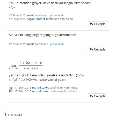
<p> Telefondan giriyorum ve nasil yazilcagini bilmiyorum
</p>
17 Ekim 2015
mrt01
tarafından
yorumlandı
17 Ekim 2015
DoganDonmez
tarafından
düzenlendi
Cevapla
Altina x in hangi degere gittigini gosteremedim
17 Ekim 2015
mrt01
tarafından
yorumlandı
Cevapla
1
+
2
+
sin
x
x
lim
lim
x
→
−
∞
1
+
2
x
+
sin
x
x
+
cos
x
+
cos
x
x
→
−
∞
x
yazmak için iki tane dolar işareti arasında \lim_{x\to-
\infty}\frac{1+2x+\sin x}{x+\cos x} yazın.
17 Ekim 2015
murad.ozkoc
tarafından
yorumlandı
17 Ekim 2015
murad.ozkoc
tarafından
düzenlendi
Cevapla
1
cevap