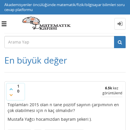
Akademisyenler öncülüğünde matematik/fizik/bilgisayar bilimleri soru
cevap platformu
Toggle
navigation
En büyük değer
1
6.5k
kez
0
görüntülendi
Toplamları 2015 olan n tane pozitif sayının çarpımının en
çok olabilmesi için n kaç olmalıdır?
Mustafa Yağcı hocamızdan bayram şekeri:).