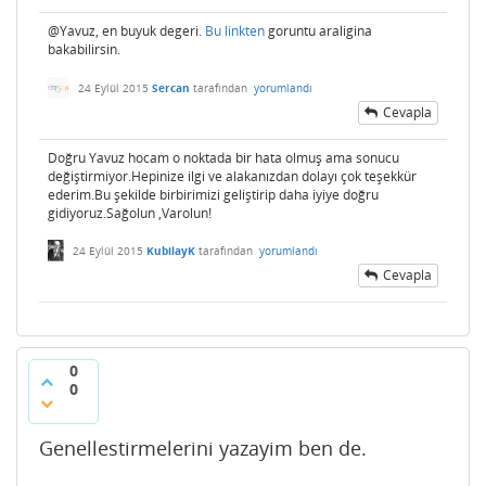
@Yavuz, en buyuk degeri.
Bu linkten
goruntu araligina
bakabilirsin.
24 Eylül 2015
Sercan
tarafından
yorumlandı
Cevapla
Doğru Yavuz hocam o noktada bir hata olmuş ama sonucu
değiştirmiyor.Hepinize ilgi ve alakanızdan dolayı çok teşekkür
ederim.Bu şekilde birbirimizi geliştirip daha iyiye doğru
gidiyoruz.Sağolun ,Varolun!
24 Eylül 2015
KubilayK
tarafından
yorumlandı
Cevapla
0
0
Genellestirmelerini yazayim ben de.