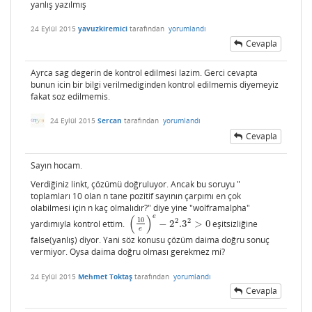
yanlış yazılmış
24 Eylül 2015
yavuzkiremici
tarafından
yorumlandı
Cevapla
Ayrca sag degerin de kontrol edilmesi lazim. Gerci cevapta
bunun icin bir bilgi verilmediginden kontrol edilmemis diyemeyiz
fakat soz edilmemis.
24 Eylül 2015
Sercan
tarafından
yorumlandı
Cevapla
Sayın hocam.
Verdiğiniz linkt, çözümü doğruluyor. Ancak bu soruyu "
toplamları 10 olan n tane pozitif sayının çarpımı en çok
olabilmesi için n kaç olmalıdır?" diye yine "wolframalpha"
e
(
)
10
2
2
yardımıyla kontrol ettim.
−
2
.3
>
0
eşitsizliğine
(
10
e
)
e
−
2
2
.3
2
>
0
e
false(yanlış) diyor. Yani söz konusu çözüm daima doğru sonuç
vermiyor. Oysa daima doğru olması gerekmez mi?
24 Eylül 2015
Mehmet Toktaş
tarafından
yorumlandı
Cevapla