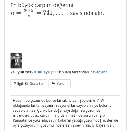
En büyük çarpım değerini
2015
=
=
741
,
.
.
.
.
.
sayısında alır.
n
=
2015
e
=
741
,
.
.
.
.
.
n
e
24 Eylül 2015
KubilayK
(
11.1k
puan)
tarafından
cevaplandı
Ilgili Bir Soru Sor
Yorum
Hocam bu çözümde bence bir sıkıntı var. Şöyleki,
∈
n
∈
N
n
N
olduğunda bir tamsayıını irrasyonel bir sayı olan
'ye bölümü
e
e
cevap olamaz. Çünkü bir doğal sayı değil. Bu çözümde
.
.
.
.
.
çarpımına
denilmesinde sorun var gibi.
a
1
.
a
2
.
a
3
.
.
.
a
n
y
a
a
a
a
y
1
2
3
n
Kanaatimce yukarıda, sayın kotan'ın yaptığı çözüm doğru. Ben de
öyle çözüyorum. Çözümü incelerseniz sevinirim. İyi bayramlar.