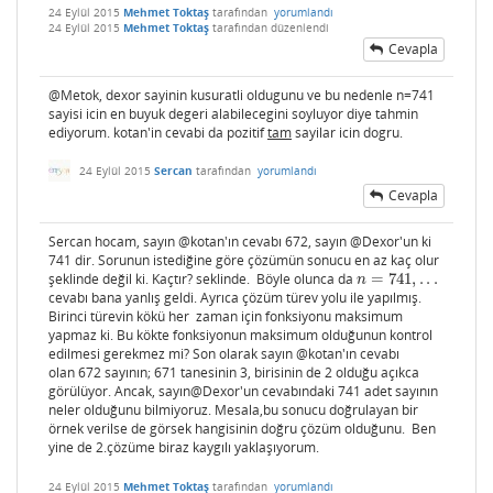
24 Eylül 2015
Mehmet Toktaş
tarafından
yorumlandı
24 Eylül 2015
Mehmet Toktaş
tarafından
düzenlendi
Cevapla
@Metok, dexor sayinin kusuratli oldugunu ve bu nedenle n=741
sayisi icin en buyuk degeri alabilecegini soyluyor diye tahmin
ediyorum. kotan'in cevabi da pozitif
tam
sayilar icin dogru.
24 Eylül 2015
Sercan
tarafından
yorumlandı
Cevapla
Sercan hocam, sayın @kotan'ın cevabı 672, sayın @Dexor'un ki
741 dir. Sorunun istediğine göre çözümün sonucu en az kaç olur
şeklinde değil ki. Kaçtır? seklinde. Böyle olunca da
=
741
,
.
.
.
n
=
741
,
.
.
.
n
cevabı bana yanlış geldi. Ayrıca çözüm türev yolu ile yapılmış.
Birinci türevin kökü her zaman için fonksiyonu maksimum
yapmaz ki. Bu kökte fonksiyonun maksimum olduğunun kontrol
edilmesi gerekmez mi? Son olarak sayın @kotan'ın cevabı
olan 672 sayının; 671 tanesinin 3, birisinin de 2 olduğu açıkca
görülüyor. Ancak, sayın@Dexor'un cevabındaki 741 adet sayının
neler olduğunu bilmiyoruz. Mesala,bu sonucu doğrulayan bir
örnek verilse de görsek hangisinin doğru çözüm olduğunu. Ben
yine de 2.çözüme biraz kaygılı yaklaşıyorum.
24 Eylül 2015
Mehmet Toktaş
tarafından
yorumlandı