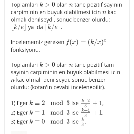
>
0
Toplamlari
olan
tane pozitif sayinin
k
>
0
n
k
n
carpiminin en buyuk olabilmesi icin
kac
n
n
olmali denilseydi, sonuc benzer olurdu:
⌊
/
⌋
⌈
/
⌉
ya da
.
⌊
k
/
e
⌋
⌈
k
/
e
⌉
k
e
k
e
(
)
=
(
/
)
x
Incelememiz gereken
f
(
x
)
=
(
k
/
x
)
x
f
x
k
x
fonksiyonu.
>
0
Toplamlari
olan
tane pozitif tam
k
>
0
n
k
n
sayinin carpiminin en buyuk olabilmesi icin
kac olmali denilseydi, sonuc benzer
n
n
olurdu: (kotan'in cevabi incelenebilir).
−
2
k
≡
2
mod
3
+
1
1) Eger
ise
,
k
≡
2
mod
3
k
−
2
3
+
1
k
3
−
4
k
≡
1
mod
3
+
1
2) Eger
ise
,
k
≡
1
mod
3
k
−
4
3
+
1
k
3
≡
0
mod
3
k
3) Eger
ise
.
k
≡
0
mod
3
k
3
k
3