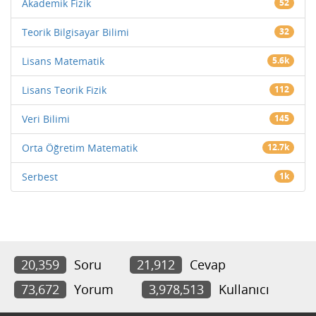
Akademik Fizik
52
Teorik Bilgisayar Bilimi
32
Lisans Matematik
5.6k
Lisans Teorik Fizik
112
Veri Bilimi
145
Orta Öğretim Matematik
12.7k
Serbest
1k
20,359
Soru
21,912
Cevap
73,672
Yorum
3,978,513
Kullanıcı