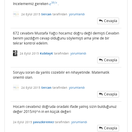
10
/
e
Incelememiz gereken
.
e
10
/
e
e
24 Eylül 2015
Sercan
tarafından
yorumlandı
Cevapla
672 cevabını Mustafa Yağcı hocamız doğru değil demişti.Cevabın
benim yazdığım cevap olduğunu söylemişti ama yine de bir
tekrar kontrol edelim.
24 Eylül 2015
KubilayK
tarafından
yorumlandı
Cevapla
Soruyu soran da yanlis cozebilir en nihayetinde. Matematik
onemli olan.
24 Eylül 2015
Sercan
tarafından
yorumlandı
Cevapla
Hocam cevabınız doğruda oradaki ifade yalnış sizin bulduğunuz
değer 2015/n)^n in en küçük değeri
24 Eylül 2015
yavuzkiremici
tarafından
yorumlandı
Cevapla