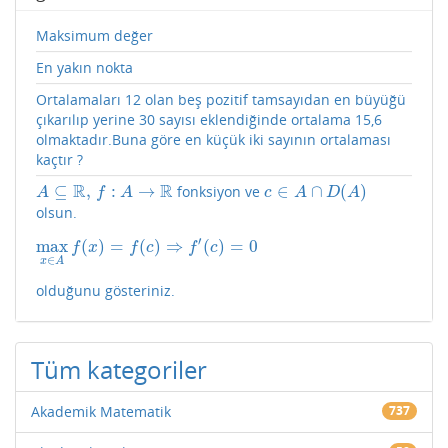
Maksimum değer
En yakın nokta
Ortalamaları 12 olan beş pozitif tamsayıdan en büyüğü
çıkarılıp yerine 30 sayısı eklendiğinde ortalama 15,6
olmaktadır.Buna göre en küçük iki sayının ortalaması
kaçtır ?
R
R
⊆
,
:
→
∈
∩
(
)
fonksiyon ve
A
⊆
R
,
f
:
A
→
R
c
∈
A
∩
D
(
A
)
A
f
A
c
A
D
A
olsun.
′
max
(
)
=
(
)
⇒
(
)
=
0
max
x
∈
A
f
(
x
)
=
f
(
c
)
⇒
f
′
(
c
)
=
0
f
x
f
c
f
c
∈
x
A
olduğunu gösteriniz.
Tüm kategoriler
Akademik Matematik
737