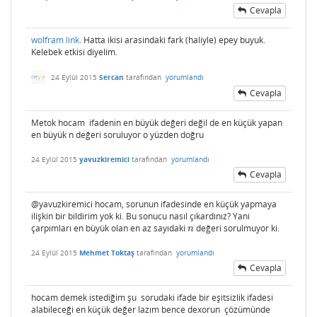
Cevapla
wolfram link
. Hatta ikisi arasindaki fark (haliyle) epey buyuk.
Kelebek etkisi diyelim.
24 Eylül 2015
Sercan
tarafından
yorumlandı
Cevapla
Metok hocam ifadenin en büyük değeri değil de en küçük yapan
en büyük n değeri soruluyor o yüzden doğru
24 Eylül 2015
yavuzkiremici
tarafından
yorumlandı
Cevapla
@yavuzkiremici hocam, sorunun ifadesinde en küçük yapmaya
ilişkin bir bildirim yok ki. Bu sonucu nasıl çıkardınız? Yani
çarpımları en büyük olan en az sayıdaki
değeri sorulmuyor ki.
n
n
24 Eylül 2015
Mehmet Toktaş
tarafından
yorumlandı
Cevapla
hocam demek istediğim şu sorudaki ifade bir eşitsizlik ifadesi
alabileceği en küçük değer lazım bence dexorun çözümünde