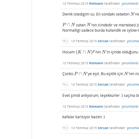
13 Temmuz 2015
Riemann
tarafından
yorumlandı
Demk istedigim su: En sondaki sebebin
'n
N
N
∩
zaten
'nin icindedir ve mertebesi
P
∩
N
N
P
N
N
Normalligi sadece burda kullandik ve sylow-C
13 Temmuz 2015
Sercan
tarafından
yorumla
g
Hocam
(
∩
)
'nin
'in içinde olduğunu
(
K
∩
N
)
g
N
K
N
N
13 Temmuz 2015
Riemann
tarafından
yorumlandı
Çünkü
∩
'ye eşit. Bu eşitlik için
'nin n
P
∩
N
N
P
N
N
13 Temmuz 2015
Sercan
tarafından
yorumla
Evet şimdi anlıyorum, teşekkürler :) saçma 
13 Temmuz 2015
Riemann
tarafından
yorumlandı
kafalar karisiyor bazen :)
13 Temmuz 2015
Sercan
tarafından
yorumla