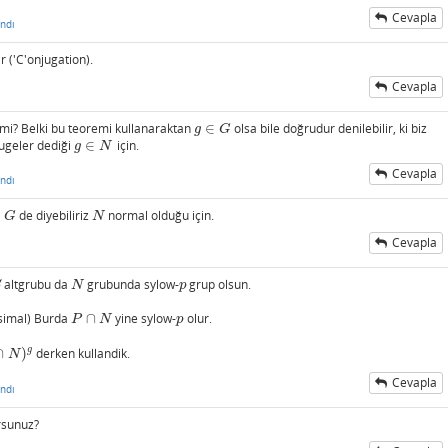
Cevapla
ndı
r ('C'onjugation).
Cevapla
 mi? Belki bu teoremi kullanaraktan
∈
olsa bile doğrudur denilebilir, ki biz
g
∈
G
g
G
ugeler dediği
∈
için.
g
∈
N
g
N
Cevapla
ndı
de diyebiliriz
normal olduğu için.
G
N
G
N
Cevapla
altgrubu da
grubunda sylow-
grup olsun.
N
p
S
N
p
imal) Burda
∩
yine sylow-
olur.
P
∩
N
p
P
N
p
g
∩
)
derken kullandik.
N
Cevapla
ndı
orsunuz?