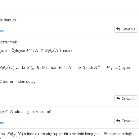
da dursun.
Cevapla
ndı
göstermek :
iyelim. Öyleyse
∩
∈
(
)
midir?
P
∩
N
∈
S
y
l
p
(
N
)
P
N
S
y
l
N
p
g
(
)
var ki,
⊆
. O zaman
∩
=
. Şimdi
=
yi sağlayan
p
(
G
)
S
⊆
K
K
∩
N
=
S
K
g
=
P
S
y
l
G
S
K
K
N
S
K
P
p
-C teoreminden dolayı.
Cevapla
n
∈
olmasi gerekmez mi?
g
∈
N
g
N
Cevapla
ndı
ana.
(
)
içindeki tüm altgruplar birbirlerinin konjugesi.
normal olduğu
S
y
l
p
(
N
)
N
S
y
l
N
N
p