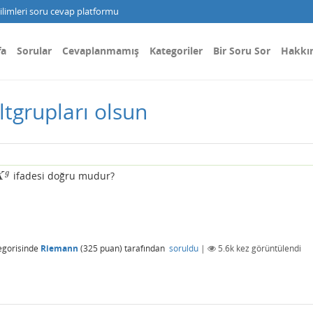
limleri soru cevap platformu
fa
Sorular
Cevaplanmamış
Kategoriler
Bir Soru Sor
Hakkı
ltgrupları olsun
g
ifadesi doğru mudur?
K
egorisinde
Riemann
(
325
puan)
tarafından
soruldu
|
5.6k
kez görüntülendi