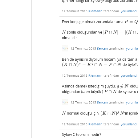
için herhangi bir Sylow
-altgrubu zorunlu
p
N
p
N
12 Temmuz 2015
Riemann
tarafından
yorumlandı
Evet konjuge olmak zorundalar ama
=
P
=
Q
n
P
Q
sonlu oldugundan ve
|
∩
|
=
|
(
∩
N
|
P
∩
N
|
=
|
(
K
∩
N
)
g
|
=
N
P
N
K
olmalidir.
12 Temmuz 2015
Sercan
tarafından
yorumla
Ben de aynısını diyorum hocam, ya da tam a
g
g
(
∩
)
=
∩
=
∩
de öyle? 
(
K
∩
N
)
g
=
K
g
∩
N
=
P
∩
N
K
N
K
N
P
N
12 Temmuz 2015
Riemann
tarafından
yorumlandı
Aslında demek istediğim şuydu:
∉
oldu
g
∉
N
g
N
oldgundan (
en büyük )
∩
de sylow-
o
a
P
∩
N
p
a
P
N
p
12 Temmuz 2015
Sercan
tarafından
yorumla
g
normal olduğu için,
(
∩
)
'in içi
N
(
K
∩
N
)
g
N
N
K
N
N
12 Temmuz 2015
Riemann
tarafından
yorumlandı
Sylow C teoremi nedir?