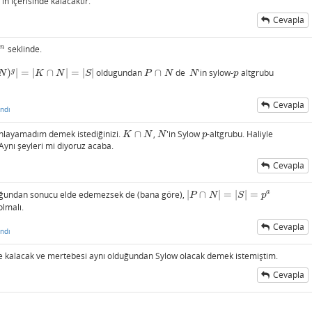
'in içerisinde kalacaktır.
Cevapla
n
seklinde.
g
)
|
=
|
∩
|
=
|
|
oldugundan
∩
de
'in sylow-
altgrubu
|
K
∩
N
|
=
|
S
|
P
∩
N
N
p
N
K
N
S
P
N
N
p
Cevapla
ndı
nlayamadım demek istediğinizi.
∩
,
'in Sylow
-altgrubu. Haliyle
K
∩
N
N
p
K
N
N
p
Aynı şeyleri mi diyoruz acaba.
Cevapla
a
ğundan sonucu elde edemezsek de (bana göre),
|
∩
|
=
|
|
=
|
P
∩
N
|
=
|
S
|
=
p
a
P
N
S
p
lmalı.
Cevapla
ndı
nde kalacak ve mertebesi aynı olduğundan Sylow olacak demek istemiştim.
Cevapla