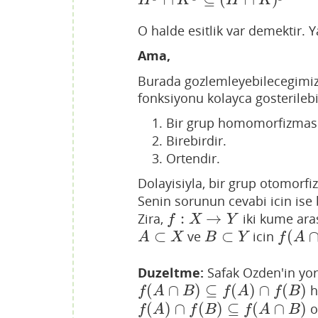
H
g
∩
K
g
⊆
(
H
∩
K
)
g
H
K
H
K
O halde esitlik var demektir. Y
Ama,
Burada gozlemleyebilecegimiz
fonksiyonu kolayca gosterilebi
Bir grup homomorfizmasi
Birebirdir.
Ortendir.
Dolayisiyla, bir grup otomorfi
Senin sorunun cevabi icin ise 
:
→
Zira,
iki kume aras
f
:
X
→
Y
f
X
Y
⊂
⊂
(
ve
icin
A
⊂
X
B
⊂
Y
f
(
A
∩
B
)
A
X
B
Y
f
A
Duzeltme:
Safak Ozden'in yor
(
∩
)
⊆
(
)
∩
(
)
h
f
(
A
∩
B
)
⊆
f
(
A
)
∩
f
(
B
)
f
A
B
f
A
f
B
(
)
∩
(
)
⊆
(
∩
)
ol
f
(
A
)
∩
f
(
B
)
⊆
f
(
A
∩
B
)
f
A
f
B
f
A
B