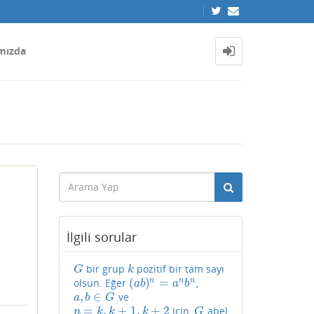
mızda
İlgili sorular
bir grup
pozitif bir tam sayı
G
k
G
k
(
)
=
n
n
n
olsun. Eğer
,
(
a
b
)
n
=
a
n
b
n
a
b
a
b
,
∈
ve
a
,
b
∈
G
a
b
G
=
,
+
1
,
+
2
için,
abel
n
=
k
,
k
+
1
,
k
+
2
G
n
k
k
k
G