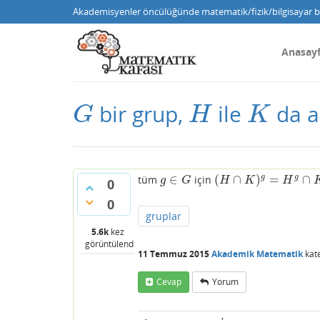
Akademisyenler öncülüğünde matematik/fizik/bilgisayar bi
Anasay
bir grup,
ile
da a
G
H
K
G
H
K
∈
(
∩
)
=
∩
g
g
tüm
için
g
∈
G
(
H
∩
K
)
g
=
H
g
∩
K
g
g
G
H
K
H
0
0
gruplar
5.6k
kez
görüntülendi
11 Temmuz 2015
Akademik Matematik
kat
Cevap
Yorum