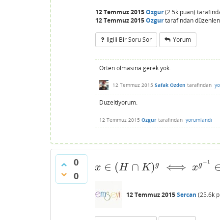
12 Temmuz 2015
Ozgur
(
2.5k
puan)
tarafın
12 Temmuz 2015
Ozgur
tarafından
düzenlen
Ilgili Bir Soru Sor
Yorum
Örten olmasına gerek yok.
12 Temmuz 2015
Safak Ozden
tarafından
yo
Duzeltiyorum.
12 Temmuz 2015
Ozgur
tarafından
yorumlandı
0
−
1
∈
(
∩
)
⟺
g
g
x
∈
(
H
∩
K
)
g
⟺
x
g
−
1
∈
H
∩
K
⟺
x
∈
x
H
K
x
0
12 Temmuz 2015
Sercan
(
25.6k
p