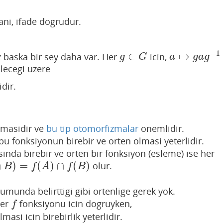
ani, ifade dogrudur.
−
1
∈
↦
 baska bir sey daha var. Her
icin,
g
∈
G
a
↦
g
a
g
−
1
g
G
a
g
a
g
lecegi uzere
dir.
zmasidir ve
bu tip otomorfizmalar
onemlidir.
bu fonksiyonun birebir ve orten olmasi yeterlidir.
inda birebir ve orten bir fonksiyon (esleme) ise her
∩
)
=
(
)
∩
(
)
olur.
=
f
(
A
)
∩
f
(
B
)
B
f
A
f
B
umunda belirttigi gibi ortenlige gerek yok.
er
fonksiyonu icin dogruyken,
f
f
masi icin birebirlik yeterlidir.