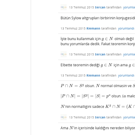
13 Temmuz 2015
Sercan
tarafından
yorumla
Bütün Sylow altgrupları birbirinin konjugesidi
13 Temmuz 2015
Riemann
tarafından
yorumlandı
İşte bunu kullanmak için
∈
olmalı değil
g
∈
N
g
N
bunu yorumlarda dedik. Fakat teoremin konj
13 Temmuz 2015
Sercan
tarafından
yorumla
Elbette teoremin dediği
∈
için ama
∈
g
∈
N
g
∈
g
N
g
13 Temmuz 2015
Riemann
tarafından
yorumlandı
g
∩
=
olsun.
normal olmasin ve
P
∩
N
=
S
g
N
S
P
N
S
N
g
a
|
∩
|
=
|
|
=
|
|
=
olsun. (
maks
|
P
∩
N
|
=
|
S
g
|
=
|
S
|
=
p
a
a
P
N
S
S
p
a
g
'nin normalligini sadece
∩
=
(
N
K
g
∩
N
=
(
K
∩
N
)
g
N
K
N
K
13 Temmuz 2015
Sercan
tarafından
yorumla
Ama
'in içerisinde kaldığını nereden biliy
N
N