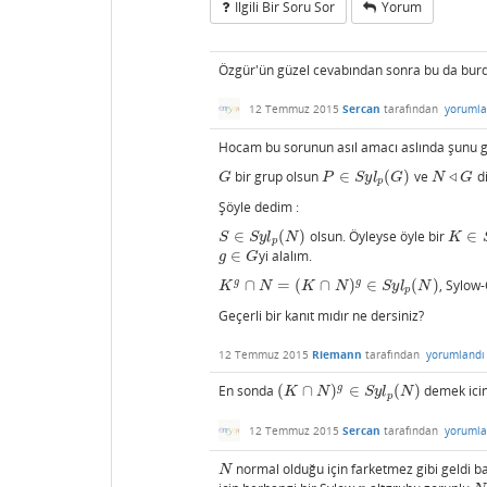
Ilgili Bir Soru Sor
Yorum
Özgür'ün güzel cevabından sonra bu da bur
12 Temmuz 2015
Sercan
tarafından
yorumla
Hocam bu sorunun asıl amacı aslında şunu 
bir grup olsun
∈
(
)
ve
◃
d
G
P
∈
S
y
l
p
(
G
)
N
◃
G
G
P
S
y
l
G
N
G
p
Şöyle dedim :
∈
(
)
olsun. Öyleyse öyle bir
∈
S
∈
S
y
l
p
(
N
)
K
∈
S
y
l
S
S
y
l
N
K
p
∈
yi alalım.
g
∈
G
g
G
g
g
∩
=
(
∩
)
∈
(
)
, Sylow
K
g
∩
N
=
(
K
∩
N
)
g
∈
S
y
l
p
(
N
)
K
N
K
N
S
y
l
N
p
Geçerli bir kanıt mıdır ne dersiniz?
12 Temmuz 2015
Riemann
tarafından
yorumlandı
g
En sonda
(
∩
)
∈
(
)
demek ici
(
K
∩
N
)
g
∈
S
y
l
p
(
N
)
K
N
S
y
l
N
p
12 Temmuz 2015
Sercan
tarafından
yorumla
normal olduğu için farketmez gibi geldi b
N
N