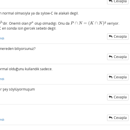
Cevapla
in normal olmasiyla ya da sylow-C ile alakali degil.
b
a
g
'dir. Onemli olan
olup olmadigi. Onu da
∩
=
(
∩
)
veriyor.
p
b
p
a
P
∩
N
=
(
K
∩
N
)
g
p
p
P
N
K
N
 en sonda isin gercek sebebi degil.
Cevapla
ndı
 nereden biliyorsunuz?
Cevapla
ormal olduğunu kullandık sadece.
Cevapla
ndı
bir şey söylüyormuşum
Cevapla
Cevapla
ndı