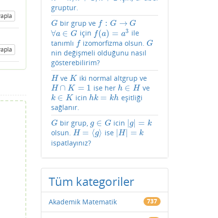
gruptur.
apla
:
→
bir grup ve
G
f
:
G
→
G
G
f
G
G
3
∀
∈
(
)
=
için
ile
∀
a
∈
G
f
(
a
)
=
a
3
a
G
f
a
a
tanımlı
izomorfizma olsun.
f
G
f
G
apla
nin değişmeli olduğunu nasıl
gösterebilirim?
ve
iki normal altgrup ve
H
K
H
K
∩
=
1
∈
ise her
ve
H
∩
K
=
1
h
∈
H
H
K
h
H
∈
=
icin
eşitliği
k
∈
K
h
k
=
k
h
k
K
h
k
k
h
sağlanır.
∈
|
|
=
bir grup,
icin
G
g
∈
G
|
g
|
=
k
G
g
G
g
k
=
⟨
⟩
|
|
=
olsun.
ise
H
=
⟨
g
⟩
|
H
|
=
k
H
g
H
k
ispatlayınız?
Tüm kategoriler
Akademik Matematik
737