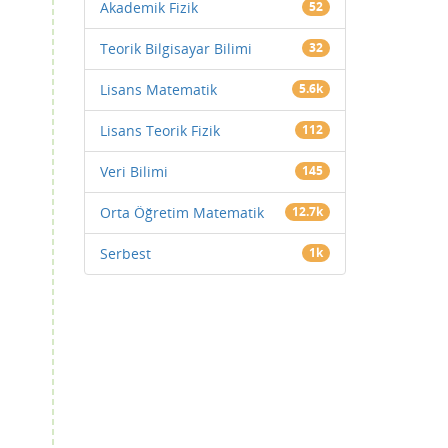
Akademik Fizik
52
Teorik Bilgisayar Bilimi
32
Lisans Matematik
5.6k
Lisans Teorik Fizik
112
Veri Bilimi
145
Orta Öğretim Matematik
12.7k
Serbest
1k