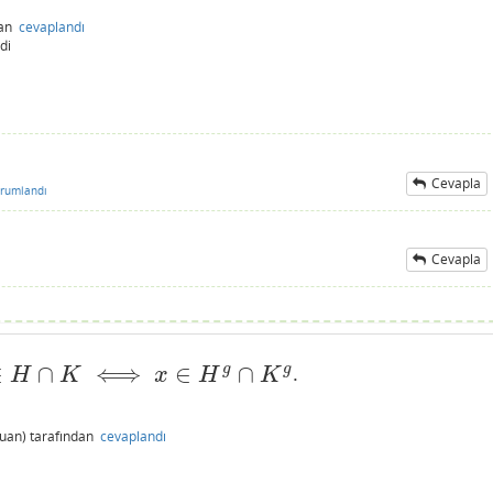
dan
cevaplandı
di
Cevapla
rumlandı
Cevapla
∈
∩
⟺
∈
∩
g
g
.
H
g
∩
K
g
H
K
x
H
K
uan)
tarafından
cevaplandı