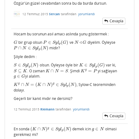
Özgür'ün güzel cevabından sonra bu da burda dursun.
12 Temmuz 2015
Sercan
tarafından
yorumlandı
Cevapla
Hocam bu sorunun asıl amacı aslında şunu göstermek :
bir grup olsun
∈
(
)
ve
◃
diyelim. Öyleyse
G
P
∈
S
y
l
p
(
G
)
N
◃
G
G
P
S
y
l
G
N
G
p
∩
∈
(
)
midir?
P
∩
N
∈
S
y
l
p
(
N
)
P
N
S
y
l
N
p
Şöyle dedim :
∈
(
)
olsun. Öyleyse öyle bir
∈
(
)
var ki,
S
∈
S
y
l
p
(
N
)
K
∈
S
y
l
p
(
G
)
S
S
y
l
N
K
S
y
l
G
p
p
g
⊆
. O zaman
∩
=
. Şimdi
=
yi sağlayan
S
⊆
K
K
∩
N
=
S
K
g
=
P
S
K
K
N
S
K
P
∈
yi alalım.
g
∈
G
g
G
g
g
∩
=
(
∩
)
∈
(
)
, Sylow-C teoreminden
K
g
∩
N
=
(
K
∩
N
)
g
∈
S
y
l
p
(
N
)
K
N
K
N
S
y
l
N
p
dolayı.
Geçerli bir kanıt mıdır ne dersiniz?
12 Temmuz 2015
Riemann
tarafından
yorumlandı
Cevapla
g
En sonda
(
∩
)
∈
(
)
demek icin
∈
olmasi
(
K
∩
N
)
g
∈
S
y
l
p
(
N
)
g
∈
N
K
N
S
y
l
N
g
N
p
gerekmez mi?