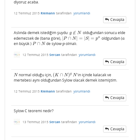
diyoruz acaba.
12 Temmuz 2015
Riemann
tarafından
yorumlandı
Cevapla
Aslında demek istediğim şuydu:
∉
olduğundan sonucu elde
g
∉
N
g
N
a
edemezsek de (bana göre),
|
∩
|
=
|
|
=
oldgundan (
|
P
∩
N
|
=
|
S
|
=
p
a
a
P
N
S
p
a
en büyük )
∩
de sylow-
olmalı.
P
∩
N
p
P
N
p
12 Temmuz 2015
Sercan
tarafından
yorumlandı
Cevapla
g
normal olduğu için,
(
∩
)
'in içinde kalacak ve
N
(
K
∩
N
)
g
N
N
K
N
N
mertebesi aynı olduğundan Sylow olacak demek istemiştim.
12 Temmuz 2015
Riemann
tarafından
yorumlandı
Cevapla
Sylow C teoremi nedir?
13 Temmuz 2015
Sercan
tarafından
yorumlandı
Cevapla