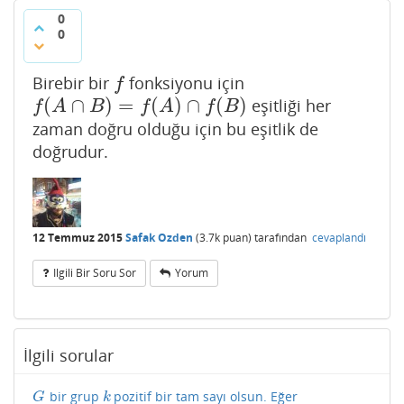
0
0
Birebir bir
fonksiyonu için
f
f
(
∩
)
=
(
)
∩
(
)
eşitliği her
f
(
A
∩
B
)
=
f
(
A
)
∩
f
(
B
)
f
A
B
f
A
f
B
zaman doğru olduğu için bu eşitlik de
doğrudur.
12 Temmuz 2015
Safak Ozden
(
3.7k
puan)
tarafından
cevaplandı
Ilgili Bir Soru Sor
Yorum
İlgili sorular
bir grup
pozitif bir tam sayı olsun. Eğer
G
k
G
k