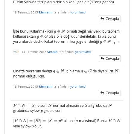
Bütün Sylow altgrupları birbirinin konjugesidir ('C'onjugation).
13 Temmuz 2015
Riemann
tarafından
yorumlandı
Cevapla
İşte bunu kullanmak için
∈
olmalı değil mi? Belki bu teoremi
g
∈
N
g
N
kullanaraktan
∈
olsa bile doğrudur denilebilir, ki biz bunu
g
∈
G
g
G
yorumlarda dedik. Fakat teoremin konjugeler dediği
∈
için.
g
∈
N
g
N
13 Temmuz 2015
Sercan
tarafından
yorumlandı
Cevapla
Elbette teoremin dediği
∈
için ama
∈
de diyebiliriz
g
∈
N
g
∈
G
N
g
N
g
G
N
normal olduğu için.
13 Temmuz 2015
Riemann
tarafından
yorumlandı
Cevapla
g
∩
=
olsun.
normal olmasin ve
altgrubu da
P
∩
N
=
S
g
N
S
N
P
N
S
N
S
N
grubunda sylow-
grup olsun.
p
p
g
a
|
∩
|
=
|
|
=
|
|
=
olsun. (
maksimal) Burda
∩
|
P
∩
N
|
=
|
S
g
|
=
|
S
|
=
p
a
a
P
∩
N
P
N
S
S
p
a
P
N
yine sylow-
olur.
p
p