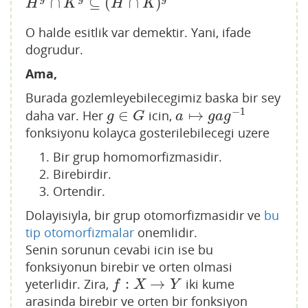
∩
⊆
(
∩
)
H
g
∩
K
g
⊆
(
H
∩
K
)
g
H
K
H
K
O halde esitlik var demektir. Yani, ifade
dogrudur.
Ama,
Burada gozlemleyebilecegimiz baska bir sey
−
1
∈
↦
daha var. Her
icin,
g
∈
G
a
↦
g
a
g
−
1
g
G
a
g
a
g
fonksiyonu kolayca gosterilebilecegi uzere
Bir grup homomorfizmasidir.
Birebirdir.
Ortendir.
Dolayisiyla, bir grup otomorfizmasidir ve
bu
tip otomorfizmalar
onemlidir.
Senin sorunun cevabi icin ise bu
fonksiyonun birebir ve orten olmasi
:
→
yeterlidir. Zira,
iki kume
f
:
X
→
Y
f
X
Y
arasinda birebir ve orten bir fonksiyon