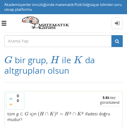
Akademisyenler öncülüğünde matematik/fizik/bilgisayar bilimleri soru
cevap platformu
Toggle
navigation
bir grup,
ile
da
G
H
K
G
H
K
altgrupları olsun
0
5.6k
kez
0
görüntülendi
∈
(
∩
)
=
∩
g
g
g
tüm
için
ifadesi doğru
g
∈
G
(
H
∩
K
)
g
=
H
g
∩
K
g
g
G
H
K
H
K
mudur?