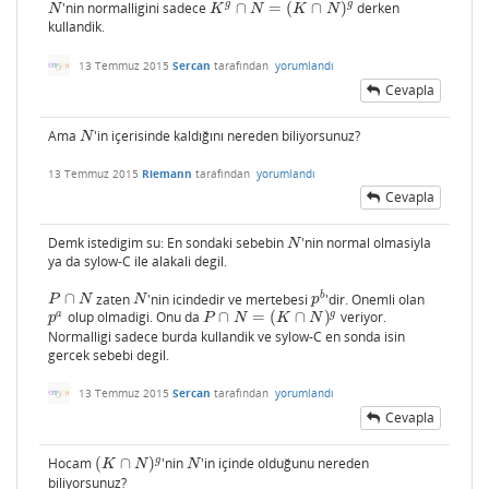
g
g
'nin normalligini sadece
∩
=
(
∩
)
derken
N
K
g
∩
N
=
(
K
∩
N
)
g
N
K
N
K
N
kullandik.
13 Temmuz 2015
Sercan
tarafından
yorumlandı
Cevapla
Ama
'in içerisinde kaldığını nereden biliyorsunuz?
N
N
13 Temmuz 2015
Riemann
tarafından
yorumlandı
Cevapla
Demk istedigim su: En sondaki sebebin
'nin normal olmasiyla
N
N
ya da sylow-C ile alakali degil.
b
∩
zaten
'nin icindedir ve mertebesi
'dir. Onemli olan
P
∩
N
N
p
b
P
N
N
p
a
g
olup olmadigi. Onu da
∩
=
(
∩
)
veriyor.
p
a
P
∩
N
=
(
K
∩
N
)
g
p
P
N
K
N
Normalligi sadece burda kullandik ve sylow-C en sonda isin
gercek sebebi degil.
13 Temmuz 2015
Sercan
tarafından
yorumlandı
Cevapla
g
Hocam
(
∩
)
'nin
'in içinde olduğunu nereden
(
K
∩
N
)
g
N
K
N
N
biliyorsunuz?