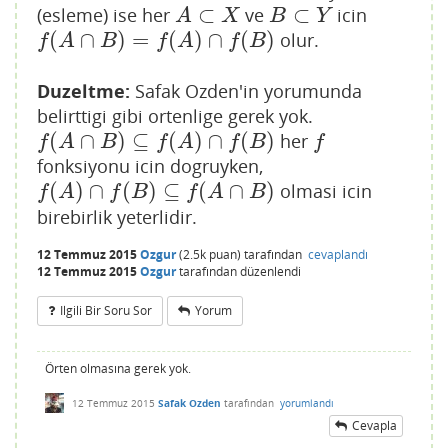
⊂
⊂
(esleme) ise her
ve
icin
A
⊂
X
B
⊂
Y
A
X
B
Y
(
∩
)
=
(
)
∩
(
)
olur.
f
(
A
∩
B
)
=
f
(
A
)
∩
f
(
B
)
f
A
B
f
A
f
B
Duzeltme:
Safak Ozden'in yorumunda
belirttigi gibi ortenlige gerek yok.
(
∩
)
⊆
(
)
∩
(
)
her
f
(
A
∩
B
)
⊆
f
(
A
)
∩
f
(
B
)
f
f
A
B
f
A
f
B
f
fonksiyonu icin dogruyken,
(
)
∩
(
)
⊆
(
∩
)
olmasi icin
f
(
A
)
∩
f
(
B
)
⊆
f
(
A
∩
B
)
f
A
f
B
f
A
B
birebirlik yeterlidir.
12 Temmuz 2015
Ozgur
(
2.5k
puan)
tarafından
cevaplandı
12 Temmuz 2015
Ozgur
tarafından
düzenlendi
Ilgili Bir Soru Sor
Yorum
Örten olmasına gerek yok.
12 Temmuz 2015
Safak Ozden
tarafından
yorumlandı
Cevapla