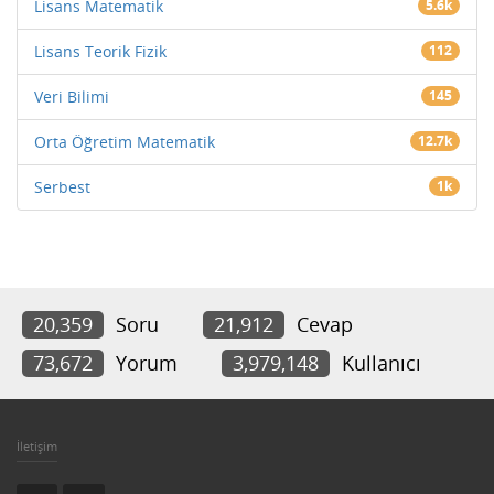
Lisans Matematik
5.6k
Lisans Teorik Fizik
112
Veri Bilimi
145
Orta Öğretim Matematik
12.7k
Serbest
1k
20,359
Soru
21,912
Cevap
73,672
Yorum
3,979,148
Kullanıcı
İletişim