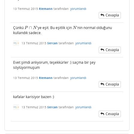
13 Temmuz 2015
Riemann
tarafından
yorumlandı
Cevapla
Çünkü
∩
'ye eşit. Bu eşitlik için
'nin normal olduğunu
P
∩
N
N
P
N
N
kullandık sadece.
13 Temmuz 2015
Sercan
tarafından
yorumlandı
Cevapla
Evet şimdi anlıyorum, teşekkürler :) saçma bir şey
söylüyormuşum
13 Temmuz 2015
Riemann
tarafından
yorumlandı
Cevapla
kafalar karisiyor bazen :)
13 Temmuz 2015
Sercan
tarafından
yorumlandı
Cevapla