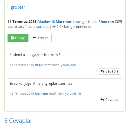
gruplar
11 Temmuz 2015
Akademik Matematik
kategorisinde
Riemann
(
325
puan)
tarafından
soruldu
|
5.6k
kez görüntülendi
Cevap
Yorum
−
1
g
islemi
↦
islemi mi?
g
a
↦
g
a
g
−
1
a
g
a
g
11 Temmuz 2015
Ozgur
tarafından
yorumlandı
Cevapla
Evet, konjuge. Ama altgruplar üzerinde.
12 Temmuz 2015
Riemann
tarafından
yorumlandı
Cevapla
3
Cevaplar