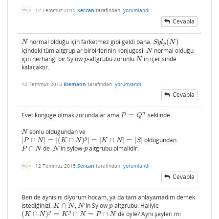
12 Temmuz 2015
Sercan
tarafından
yorumlandı
Cevapla
normal olduğu için farketmez gibi geldi bana.
(
)
N
S
y
l
p
(
N
)
N
S
y
l
N
p
içindeki tüm altgruplar birbirlerinin konjugesi.
normal olduğu
N
N
için herhangi bir Sylow
-altgrubu zorunlu
'in içerisinde
p
N
p
N
kalacaktır.
12 Temmuz 2015
Riemann
tarafından
yorumlandı
Cevapla
n
Evet konjuge olmak zorundalar ama
=
seklinde.
P
=
Q
n
P
Q
sonlu oldugundan ve
N
N
g
|
∩
|
=
|
(
∩
)
|
=
|
∩
|
=
|
|
oldugundan
|
P
∩
N
|
=
|
(
K
∩
N
)
g
|
=
|
K
∩
N
|
=
|
S
|
P
N
K
N
K
N
S
∩
de
'in sylow-
altgrubu olmalidir.
P
∩
N
N
p
P
N
N
p
12 Temmuz 2015
Sercan
tarafından
yorumlandı
Cevapla
Ben de aynısını diyorum hocam, ya da tam anlayamadım demek
istediğinizi.
∩
,
'in Sylow
-altgrubu. Haliyle
K
∩
N
N
p
K
N
N
p
g
g
(
∩
)
=
∩
=
∩
de öyle? Aynı şeyleri mi
(
K
∩
N
)
g
=
K
g
∩
N
=
P
∩
N
K
N
K
N
P
N