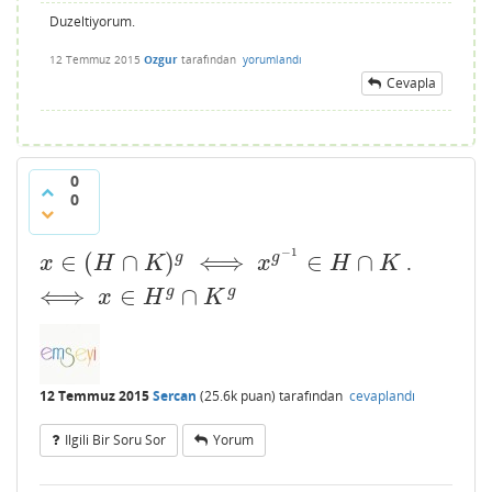
Duzeltiyorum.
12 Temmuz 2015
Ozgur
tarafından
yorumlandı
Cevapla
0
0
−
1
∈
(
∩
)
⟺
∈
∩
g
g
.
x
∈
(
H
∩
K
)
g
⟺
x
g
−
1
∈
H
∩
K
⟺
x
∈
H
g
∩
K
g
x
H
K
x
H
K
⟺
∈
∩
g
g
x
H
K
12 Temmuz 2015
Sercan
(
25.6k
puan)
tarafından
cevaplandı
Ilgili Bir Soru Sor
Yorum