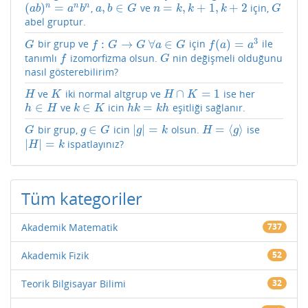
(
)
=
,
∈
=
,
+
1
,
+
2
n
n
n
,
ve
için,
(
a
b
)
n
=
a
n
b
n
a
,
b
∈
G
n
=
k
,
k
+
1
,
k
+
2
G
a
b
a
b
a
b
G
n
k
k
k
G
abel gruptur.
3
:
→
∀
∈
(
)
=
bir grup ve
için
ile
G
f
:
G
→
G
∀
a
∈
G
f
(
a
)
=
a
3
G
f
G
G
a
G
f
a
a
tanımlı
izomorfizma olsun.
nin değişmeli olduğunu
f
G
f
G
nasıl gösterebilirim?
∩
=
1
ve
iki normal altgrup ve
ise her
H
K
H
∩
K
=
1
H
K
H
K
∈
∈
=
ve
icin
eşitliği sağlanır.
h
∈
H
k
∈
K
h
k
=
k
h
h
H
k
K
h
k
k
h
∈
|
|
=
=
⟨
⟩
bir grup,
icin
olsun.
ise
G
g
∈
G
|
g
|
=
k
H
=
⟨
g
⟩
G
g
G
g
k
H
g
|
|
=
ispatlayınız?
|
H
|
=
k
H
k
Tüm kategoriler
Akademik Matematik
737
Akademik Fizik
52
Teorik Bilgisayar Bilimi
32