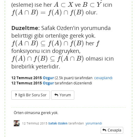
⊂
⊂
(esleme) ise her
ve
icin
A
⊂
X
B
⊂
Y
A
X
B
Y
(
∩
)
=
(
)
∩
(
)
olur.
f
(
A
∩
B
)
=
f
(
A
)
∩
f
(
B
)
f
A
B
f
A
f
B
Duzeltme:
Safak Ozden'in yorumunda
belirttigi gibi ortenlige gerek yok.
(
∩
)
⊆
(
)
∩
(
)
her
f
(
A
∩
B
)
⊆
f
(
A
)
∩
f
(
B
)
f
f
A
B
f
A
f
B
f
fonksiyonu icin dogruyken,
(
)
∩
(
)
⊆
(
∩
)
olmasi icin
f
(
A
)
∩
f
(
B
)
⊆
f
(
A
∩
B
)
f
A
f
B
f
A
B
birebirlik yeterlidir.
12 Temmuz 2015
Ozgur
(
2.5k
puan)
tarafından
cevaplandı
12 Temmuz 2015
Ozgur
tarafından
düzenlendi
Ilgili Bir Soru Sor
Yorum
Örten olmasına gerek yok.
12 Temmuz 2015
Safak Ozden
tarafından
yorumlandı
Cevapla