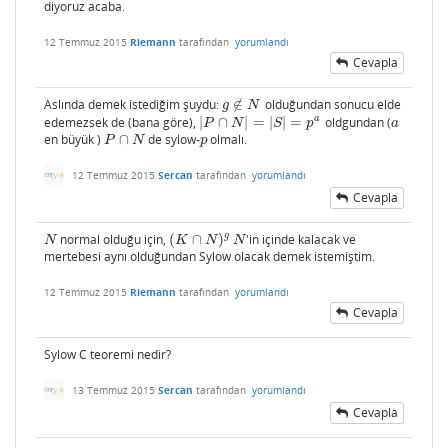
diyoruz acaba.
12 Temmuz 2015
Riemann
tarafından
yorumlandı
Cevapla
Aslında demek istediğim şuydu:
∉
olduğundan sonucu elde
g
∉
N
g
N
a
edemezsek de (bana göre),
|
∩
|
=
|
|
=
oldgundan (
|
P
∩
N
|
=
|
S
|
=
p
a
a
P
N
S
p
a
en büyük )
∩
de sylow-
olmalı.
P
∩
N
p
P
N
p
12 Temmuz 2015
Sercan
tarafından
yorumlandı
Cevapla
g
normal olduğu için,
(
∩
)
'in içinde kalacak ve
N
(
K
∩
N
)
g
N
N
K
N
N
mertebesi aynı olduğundan Sylow olacak demek istemiştim.
12 Temmuz 2015
Riemann
tarafından
yorumlandı
Cevapla
Sylow C teoremi nedir?
13 Temmuz 2015
Sercan
tarafından
yorumlandı
Cevapla