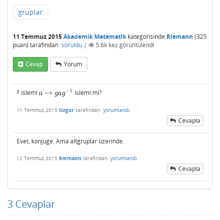
gruplar
11 Temmuz 2015
Akademik Matematik
kategorisinde
Riemann
(
325
puan)
tarafından
soruldu
|
5.6k
kez görüntülendi
Cevap
Yorum
−
1
g
islemi
↦
islemi mi?
g
a
↦
g
a
g
−
1
a
g
a
g
11 Temmuz 2015
Ozgur
tarafından
yorumlandı
Cevapla
Evet, konjuge. Ama altgruplar üzerinde.
12 Temmuz 2015
Riemann
tarafından
yorumlandı
Cevapla
3
Cevaplar