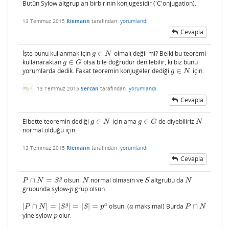
Bütün Sylow altgrupları birbirinin konjugesidir ('C'onjugation).
13 Temmuz 2015
Riemann
tarafından
yorumlandı
Cevapla
İşte bunu kullanmak için
∈
olmalı değil mi? Belki bu teoremi
g
∈
N
g
N
kullanaraktan
∈
olsa bile doğrudur denilebilir, ki biz bunu
g
∈
G
g
G
yorumlarda dedik. Fakat teoremin konjugeler dediği
∈
için.
g
∈
N
g
N
13 Temmuz 2015
Sercan
tarafından
yorumlandı
Cevapla
Elbette teoremin dediği
∈
için ama
∈
de diyebiliriz
g
∈
N
g
∈
G
N
g
N
g
G
N
normal olduğu için.
13 Temmuz 2015
Riemann
tarafından
yorumlandı
Cevapla
g
∩
=
olsun.
normal olmasin ve
altgrubu da
P
∩
N
=
S
g
N
S
N
P
N
S
N
S
N
grubunda sylow-
grup olsun.
p
p
g
a
|
∩
|
=
|
|
=
|
|
=
olsun. (
maksimal) Burda
∩
|
P
∩
N
|
=
|
S
g
|
=
|
S
|
=
p
a
a
P
∩
N
P
N
S
S
p
a
P
N
yine sylow-
olur.
p
p