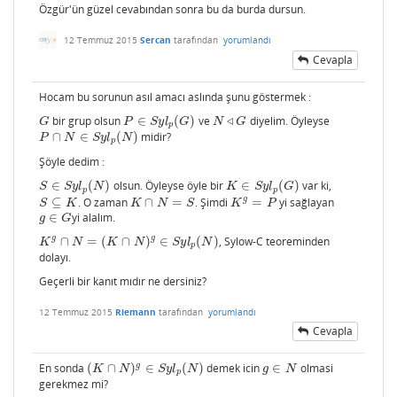
Özgür'ün güzel cevabından sonra bu da burda dursun.
12 Temmuz 2015
Sercan
tarafından
yorumlandı
Cevapla
Hocam bu sorunun asıl amacı aslında şunu göstermek :
bir grup olsun
∈
(
)
ve
◃
diyelim. Öyleyse
G
P
∈
S
y
l
p
(
G
)
N
◃
G
G
P
S
y
l
G
N
G
p
∩
∈
(
)
midir?
P
∩
N
∈
S
y
l
p
(
N
)
P
N
S
y
l
N
p
Şöyle dedim :
∈
(
)
olsun. Öyleyse öyle bir
∈
(
)
var ki,
S
∈
S
y
l
p
(
N
)
K
∈
S
y
l
p
(
G
)
S
S
y
l
N
K
S
y
l
G
p
p
g
⊆
. O zaman
∩
=
. Şimdi
=
yi sağlayan
S
⊆
K
K
∩
N
=
S
K
g
=
P
S
K
K
N
S
K
P
∈
yi alalım.
g
∈
G
g
G
g
g
∩
=
(
∩
)
∈
(
)
, Sylow-C teoreminden
K
g
∩
N
=
(
K
∩
N
)
g
∈
S
y
l
p
(
N
)
K
N
K
N
S
y
l
N
p
dolayı.
Geçerli bir kanıt mıdır ne dersiniz?
12 Temmuz 2015
Riemann
tarafından
yorumlandı
Cevapla
g
En sonda
(
∩
)
∈
(
)
demek icin
∈
olmasi
(
K
∩
N
)
g
∈
S
y
l
p
(
N
)
g
∈
N
K
N
S
y
l
N
g
N
p
gerekmez mi?