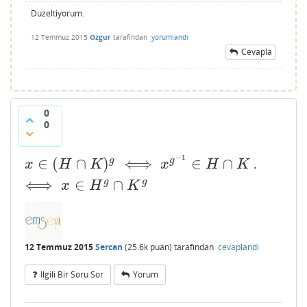
Duzeltiyorum.
12 Temmuz 2015
Ozgur
tarafından
yorumlandı
Cevapla
0
0
−
1
∈
(
∩
)
⟺
∈
∩
g
g
.
x
∈
(
H
∩
K
)
g
⟺
x
g
−
1
∈
H
∩
K
⟺
x
∈
H
g
∩
K
g
x
H
K
x
H
K
⟺
∈
∩
g
g
x
H
K
12 Temmuz 2015
Sercan
(
25.6k
puan)
tarafından
cevaplandı
Ilgili Bir Soru Sor
Yorum