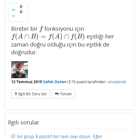
0
0
Birebir bir
fonksiyonu için
f
f
(
∩
)
=
(
)
∩
(
)
eşitliği her
f
(
A
∩
B
)
=
f
(
A
)
∩
f
(
B
)
f
A
B
f
A
f
B
zaman doğru olduğu için bu eşitlik de
doğrudur.
12 Temmuz 2015
Safak Ozden
(
3.7k
puan)
tarafından
cevaplandı
Ilgili Bir Soru Sor
Yorum
İlgili sorular
bir grup
pozitif bir tam sayı olsun. Eğer
G
k
G
k