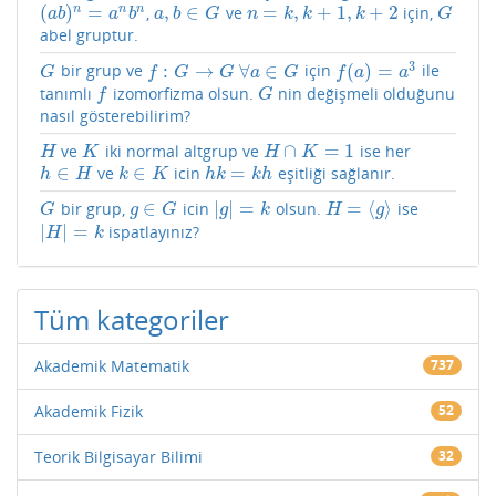
(
)
=
,
∈
=
,
+
1
,
+
2
n
n
n
,
ve
için,
(
a
b
)
n
=
a
n
b
n
a
,
b
∈
G
n
=
k
,
k
+
1
,
k
+
2
G
a
b
a
b
a
b
G
n
k
k
k
G
abel gruptur.
3
:
→
∀
∈
(
)
=
bir grup ve
için
ile
G
f
:
G
→
G
∀
a
∈
G
f
(
a
)
=
a
3
G
f
G
G
a
G
f
a
a
tanımlı
izomorfizma olsun.
nin değişmeli olduğunu
f
G
f
G
nasıl gösterebilirim?
∩
=
1
ve
iki normal altgrup ve
ise her
H
K
H
∩
K
=
1
H
K
H
K
∈
∈
=
ve
icin
eşitliği sağlanır.
h
∈
H
k
∈
K
h
k
=
k
h
h
H
k
K
h
k
k
h
∈
|
|
=
=
⟨
⟩
bir grup,
icin
olsun.
ise
G
g
∈
G
|
g
|
=
k
H
=
⟨
g
⟩
G
g
G
g
k
H
g
|
|
=
ispatlayınız?
|
H
|
=
k
H
k
Tüm kategoriler
Akademik Matematik
737
Akademik Fizik
52
Teorik Bilgisayar Bilimi
32