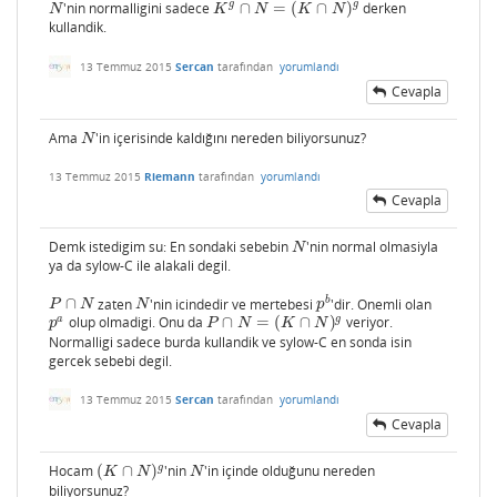
g
g
'nin normalligini sadece
∩
=
(
∩
)
derken
N
K
g
∩
N
=
(
K
∩
N
)
g
N
K
N
K
N
kullandik.
13 Temmuz 2015
Sercan
tarafından
yorumlandı
Cevapla
Ama
'in içerisinde kaldığını nereden biliyorsunuz?
N
N
13 Temmuz 2015
Riemann
tarafından
yorumlandı
Cevapla
Demk istedigim su: En sondaki sebebin
'nin normal olmasiyla
N
N
ya da sylow-C ile alakali degil.
b
∩
zaten
'nin icindedir ve mertebesi
'dir. Onemli olan
P
∩
N
N
p
b
P
N
N
p
a
g
olup olmadigi. Onu da
∩
=
(
∩
)
veriyor.
p
a
P
∩
N
=
(
K
∩
N
)
g
p
P
N
K
N
Normalligi sadece burda kullandik ve sylow-C en sonda isin
gercek sebebi degil.
13 Temmuz 2015
Sercan
tarafından
yorumlandı
Cevapla
g
Hocam
(
∩
)
'nin
'in içinde olduğunu nereden
(
K
∩
N
)
g
N
K
N
N
biliyorsunuz?