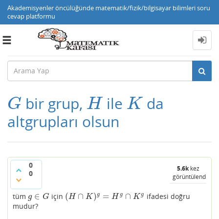
Akademisyenler öncülüğünde matematik/fizik/bilgisayar bilimleri soru
cevap platformu
Toggle
navigation
bir grup,
ile
da
G
H
K
G
H
K
altgrupları olsun
0
5.6k
kez
0
görüntülendi
∈
(
∩
)
=
∩
g
g
g
tüm
için
ifadesi doğru
g
∈
G
(
H
∩
K
)
g
=
H
g
∩
K
g
g
G
H
K
H
K
mudur?