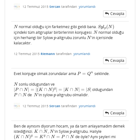
12 Temmuz 2015
Sercan
tarafından
yorumlandı
Cevapla
normal olduğu için farketmez gibi geldi bana.
(
)
N
S
y
l
p
(
N
)
N
S
y
l
N
p
içindeki tüm altgruplar birbirlerinin konjugesi.
normal olduğu
N
N
için herhangi bir Sylow
-altgrubu zorunlu
'in içerisinde
p
N
p
N
kalacaktır.
12 Temmuz 2015
Riemann
tarafından
yorumlandı
Cevapla
n
Evet konjuge olmak zorundalar ama
=
seklinde.
P
=
Q
n
P
Q
sonlu oldugundan ve
N
N
g
|
∩
|
=
|
(
∩
)
|
=
|
∩
|
=
|
|
oldugundan
|
P
∩
N
|
=
|
(
K
∩
N
)
g
|
=
|
K
∩
N
|
=
|
S
|
P
N
K
N
K
N
S
∩
de
'in sylow-
altgrubu olmalidir.
P
∩
N
N
p
P
N
N
p
12 Temmuz 2015
Sercan
tarafından
yorumlandı
Cevapla
Ben de aynısını diyorum hocam, ya da tam anlayamadım demek
istediğinizi.
∩
,
'in Sylow
-altgrubu. Haliyle
K
∩
N
N
p
K
N
N
p
g
g
(
∩
)
=
∩
=
∩
de öyle? Aynı şeyleri mi
(
K
∩
N
)
g
=
K
g
∩
N
=
P
∩
N
K
N
K
N
P
N