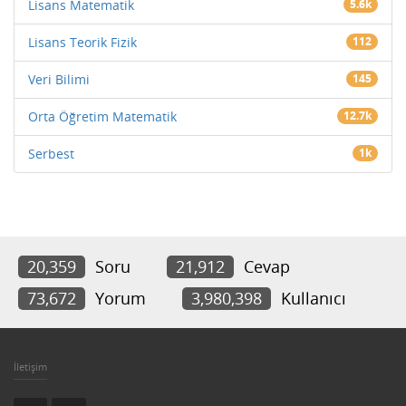
Lisans Matematik
5.6k
Lisans Teorik Fizik
112
Veri Bilimi
145
Orta Öğretim Matematik
12.7k
Serbest
1k
20,359
Soru
21,912
Cevap
73,672
Yorum
3,980,398
Kullanıcı
İletişim