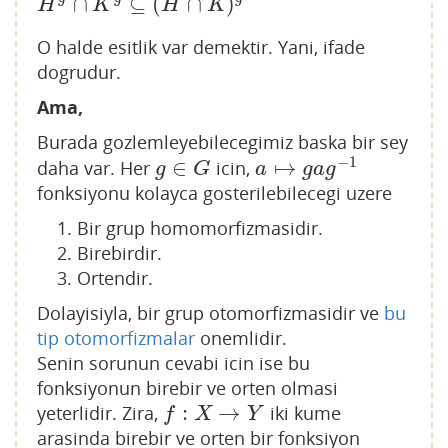
∩
⊆
(
∩
)
H
g
∩
K
g
⊆
(
H
∩
K
)
g
H
K
H
K
O halde esitlik var demektir. Yani, ifade
dogrudur.
Ama,
Burada gozlemleyebilecegimiz baska bir sey
−
1
∈
↦
daha var. Her
icin,
g
∈
G
a
↦
g
a
g
−
1
g
G
a
g
a
g
fonksiyonu kolayca gosterilebilecegi uzere
Bir grup homomorfizmasidir.
Birebirdir.
Ortendir.
Dolayisiyla, bir grup otomorfizmasidir ve
bu
tip otomorfizmalar
onemlidir.
Senin sorunun cevabi icin ise bu
fonksiyonun birebir ve orten olmasi
:
→
yeterlidir. Zira,
iki kume
f
:
X
→
Y
f
X
Y
arasinda birebir ve orten bir fonksiyon