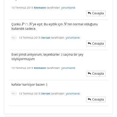
13 Temmuz 2015
Riemann
tarafından
yorumlandı
Cevapla
Çünkü
∩
'ye eşit. Bu eşitlik için
'nin normal olduğunu
P
∩
N
N
P
N
N
kullandık sadece.
13 Temmuz 2015
Sercan
tarafından
yorumlandı
Cevapla
Evet şimdi anlıyorum, teşekkürler :) saçma bir şey
söylüyormuşum
13 Temmuz 2015
Riemann
tarafından
yorumlandı
Cevapla
kafalar karisiyor bazen :)
13 Temmuz 2015
Sercan
tarafından
yorumlandı
Cevapla