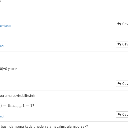
Cev
rumlandı
Cev
ndı
(0)=0 yapar.
Cev
oruma cevirebilirsiniz.
)
=
lim
1
=
1
?
→
∞
n
Cev
ndı
 başından sona kadar. neden alamayalım, alamıyorsak?