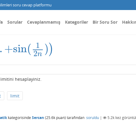
limleri soru cevap platformu
fa
Sorular
Cevaplanmamış
Kategoriler
Bir Soru Sor
Hakkı
1
.
+
sin
(
)
)
n
(
1
2
n
)
)
2
n
limitini hesaplayiniz.
t
limit
atik
kategorisinde
Sercan
(
25.6k
puan)
tarafından
soruldu
|
5.2k
kez görüntü