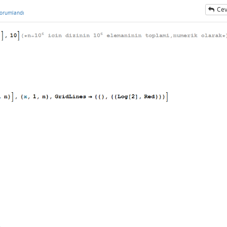
Cev
orumlandı