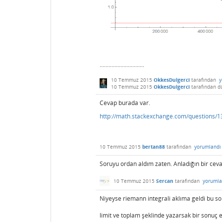
..............................
10 Temmuz 2015
OkkesDulgerci
tarafından
y
10 Temmuz 2015
OkkesDulgerci
tarafından
d
Cevap burada var.
http://math.stackexchange.com/questions/13
10 Temmuz 2015
bertan88
tarafından
yorumlandı
Soruyu ordan aldım zaten. Anladığın bir ceva
10 Temmuz 2015
Sercan
tarafından
yorumla
Niyeyse riemann integrali aklıma geldi bu 
limit ve toplam şeklinde yazarsak bir sonuç e