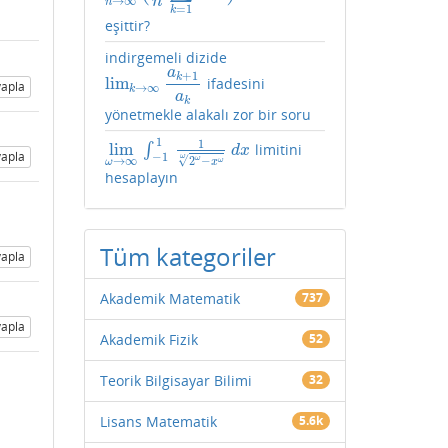
→
∞
n
n
=
1
k
eşittir?
indirgemeli dizide
a
+
1
k
lim
ifadesini
lim
k
→
∞
a
k
+
1
a
k
apla
→
∞
k
a
k
yönetmekle alakalı zor bir soru
1
1
lim
∫
limitini
lim
ω
→
∞
∫
−
1
1
1
2
ω
−
x
ω
ω
d
x
d
x
apla
−
1
ω
√
2
−
ω
→
∞
ω
x
ω
hesaplayın
Tüm kategoriler
apla
Akademik Matematik
737
apla
Akademik Fizik
52
Teorik Bilgisayar Bilimi
32
Lisans Matematik
5.6k