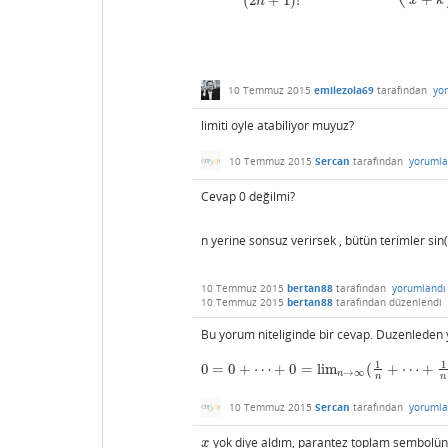
(
2
+
1
)
!
x
k
n
10 Temmuz 2015
emilezola69
tarafından
yo
limiti oyle atabiliyor muyuz?
10 Temmuz 2015
Sercan
tarafından
yorumla
Cevap 0 değilmi?
n yerine sonsuz verirsek , bütün terimler sin
10 Temmuz 2015
bertan88
tarafından
yorumlandı
10 Temmuz 2015
bertan88
tarafından
düzenlendi
Bu yorum niteliginde bir cevap. Duzenleden y
1
1
0
=
0
+
⋯
+
0
=
lim
(
+
⋯
+
0
=
0
+
⋯
+
0
=
lim
n
→
∞
(
1
n
+
⋯
+
1
n
)
=
lim
n
→
∞
1
=
1
→
∞
n
n
n
10 Temmuz 2015
Sercan
tarafından
yorumla
yok diye aldım, parantez toplam sembolün
x
x