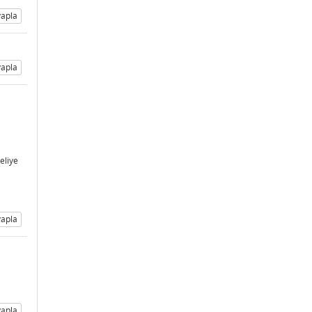
apla
apla
eliye
apla
apla