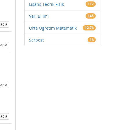
Lisans Teorik Fizik
112
Veri Bilimi
145
apla
Orta Öğretim Matematik
12.7k
Serbest
1k
apla
apla
apla