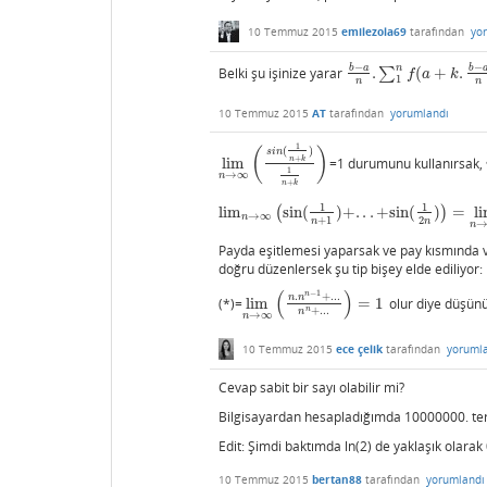
10 Temmuz 2015
emilezola69
tarafından
yo
−
−
b
a
b
n
Belki şu işinize yarar
.
∑
(
+
.
b
−
a
n
.
∑
1
n
f
(
a
+
k
.
b
−
a
n
)
=
∫
f
a
k
1
n
n
10 Temmuz 2015
AT
tarafından
yorumlandı
1
(
)
(
)
s
i
n
+
n
k
lim
=1 durumunu kullanırsak,
lim
n
→
∞
(
s
i
n
(
1
n
+
k
)
1
n
+
k
)
1
→
∞
n
+
n
k
1
1
lim
(
sin
(
)
+
.
.
.
+
sin
(
)
)
=
l
lim
n
→
∞
(
sin
(
1
n
+
1
)
+
.
.
.
+
sin
(
1
2
n
)
)
=
lim
n
→
∞
(
1
n
→
∞
n
+
1
2
n
n
n
Payda eşitlemesi yaparsak ve pay kısmında v
doğru düzenlersek şu tip bişey elde ediliyor:
(
)
−
1
n
.
+
.
.
.
n
n
(*)=
lim
=
1
olur diye düşün
lim
n
→
∞
(
n
.
n
n
−
1
+
.
.
.
n
n
+
.
.
.
)
=
1
n
+
.
.
.
n
→
∞
n
10 Temmuz 2015
ece çelik
tarafından
yoruml
Cevap sabit bir sayı olabilir mi?
Bilgisayardan hesapladığımda 10000000. ter
Edit: Şimdi baktımda ln(2) de yaklaşık olarak
10 Temmuz 2015
bertan88
tarafından
yorumlandı