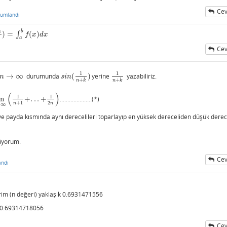
Cev
rumlandı
b
a
)
=
∫
(
)
a
b
f
(
x
)
d
x
f
x
d
x
a
Cev
1
1
→
∞
durumunda
(
)
yerine
yazabiliriz.
n
→
∞
s
i
n
(
1
n
+
k
)
1
n
+
k
n
s
i
n
+
+
n
k
n
k
(
)
1
1
im
+
.
.
.
+
.....................(*)
+
1
+
.
.
.
+
1
2
n
)
+
1
2
n
n
→
∞
e payda kısmında aynı derecelileri toparlayıp en yüksek dereceliden düşük derec
üyorum.
Cev
andı
im (n değeri) yaklaşık 0.6931471556
0.69314718056
Cev