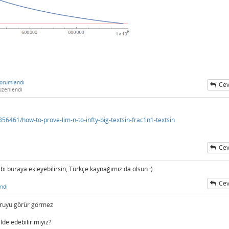
orumlandı
Cev
üzenlendi
56461/how-to-prove-lim-n-to-infty-big-textsin-frac1n1-textsin
Cev
bı buraya ekleyebilirsin, Türkçe kaynağımız da olsun :)
Cev
ndı
soruyu görür görmez
lde edebilir miyiz?