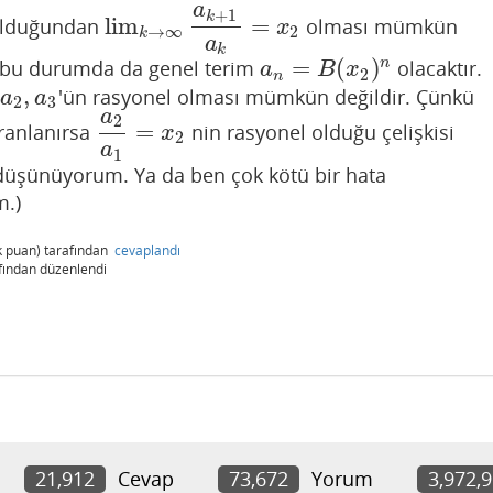
a
+
1
k
lim
=
lduğundan
olması mümkün
lim
k
→
∞
a
k
+
1
a
k
=
x
2
x
→
∞
2
k
a
k
=
(
)
n
 bu durumda da genel terim
olacaktır.
a
n
=
B
(
x
2
)
n
a
B
x
2
n
,
'ün rasyonel olması mümkün değildir. Çünkü
a
2
,
a
3
a
a
2
3
a
2
=
ranlanırsa
nin rasyonel olduğu çelişkisi
a
2
a
1
=
x
2
x
2
a
1
düşünüyorum. Ya da ben çok kötü bir hata
.)
k
puan)
tarafından
cevaplandı
fından
düzenlendi
21,912
Cevap
73,672
Yorum
3,972,