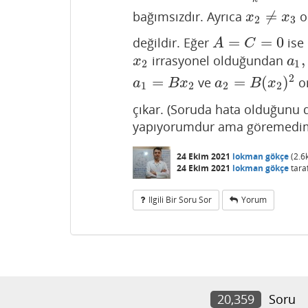
≠
bağımsızdır. Ayrıca
o
x
2
≠
x
3
x
x
2
3
=
=
0
değildir. Eğer
ise
A
=
C
=
0
A
C
,
irrasyonel olduğundan
x
2
a
1
,
x
a
2
1
2
=
=
(
)
ve
o
a
1
=
B
x
2
a
2
=
B
(
x
2
)
2
a
B
x
a
B
x
1
2
2
2
çıkar. (Soruda hata olduğunu 
yapıyorumdur ama göremedim
24 Ekim 2021
lokman gökçe
(
2.6
24 Ekim 2021
lokman gökçe
tara
Ilgili Bir Soru Sor
Yorum
20,359
Soru