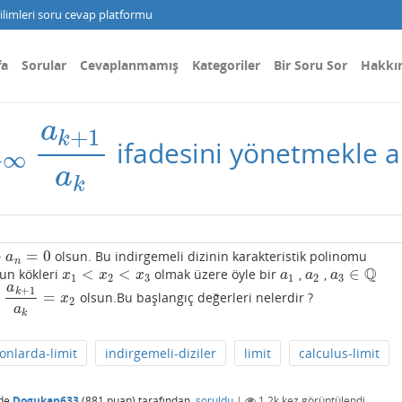
limleri soru cevap platformu
fa
Sorular
Cevaplanmamış
Kategoriler
Bir Soru Sor
Hakkı
a
+
1
k
ifadesini yönetmekle al
→
∞
a
k
+
1
a
k
→
∞
a
k
−
=
0
olsun. Bu indirgemeli dizinin karakteristik polinomu
=
0
a
n
Q
<
<
∈
un kökleri
olmak üzere öyle bir
,
,
x
1
<
x
2
<
x
3
a
1
a
2
a
3
∈
Q
x
x
x
a
a
a
1
2
3
1
2
3
a
+
1
k
=
olsun.Bu başlangıç değerleri nelerdir ?
a
k
+
1
a
k
=
x
2
x
2
a
k
onlarda-limit
indirgemeli-diziler
limit
calculus-limit
de
Dogukan633
(
881
puan)
tarafından
soruldu
|
1.2k
kez görüntülendi