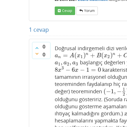
Cevap
Yorum
1
cevap
0
Doğrusal indirgemeli dizi veri
0
=
(
)
+
(
)
+
n
n
a
n
=
A
(
x
1
)
n
+
B
(
x
2
)
n
+
C
(
x
3
)
n
a
A
x
B
x
1
2
n
,
,
başlangıç değerleri 
a
1
,
a
2
,
a
3
a
a
a
1
2
3
3
8
−
6
−
1
=
0
karakteris
8
x
3
−
6
x
−
1
=
0
x
x
tamamının irrasyonel olduğun
teoreminden faydalanıp hiç ras
1
(
−
1
,
−
değer) teoreminden
(
−
1
,
−
1
2
)
,
(
−
2
olduğunu gösteririz. (Soruda r
olduğunu gösterme aşamaları
ihtiyaç kalmadığını gördüm.)
x
hesaplamalarını yapmakta fayd