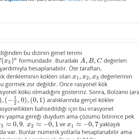
ldiğinden bu dizinin genel terimi
(
)
,
,
n
formundadır. Buradaki
değerleri
A
,
B
,
C
C
x
A
B
C
3
yardımıyla hesaplanabilir. Öte taraftan,
,
,
tik denkleminin kökleri olan
değerlerinin
x
1
,
x
2
,
x
3
x
x
x
1
2
3
u görmek zor değildir. Önce rasyonel kök
yonel kökü olmadığını gösteririz. Sonra, Bolzano (ar
1
)
,
(
−
,
0
)
,
(
0
,
1
)
aralıklarında gerçel kökler
1
2
,
0
)
,
(
0
,
1
)
2
asyonellikten bahsedildiği için bu irrasyonel
nı yapma gereği duydum ama çözümü bitirince pek
≈
0
,
9
≈
−
0
,
1
≈
−
0
,
7
,
ve
yaklaşık
3
≈
0
,
9
x
2
≈
−
0
,
1
x
1
≈
−
0
,
7
x
x
x
3
2
1
a var. Bunlar nümerik yollarla hesaplanabilir ama