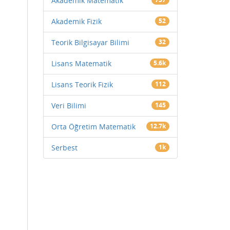
Akademik Matematik
Akademik Fizik
52
Teorik Bilgisayar Bilimi
32
Lisans Matematik
5.6k
Lisans Teorik Fizik
112
Veri Bilimi
145
Orta Öğretim Matematik
12.7k
Serbest
1k