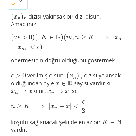
(
)
dizisi yakınsak bir dizi olsun.
(
x
n
)
n
x
n
n
Amacımız
N
(
∀
>
0
)
(
∃
∈
)
(
,
≥
⟹
|
(
∀
ϵ
>
0
)
(
∃
K
∈
N
)
(
m
,
n
≥
K
⟹
|
x
n
−
x
m
|
<
ϵ
)
ϵ
K
m
n
K
x
n
−
|
<
)
x
ϵ
m
önermesinin doğru olduğunu göstermek.
>
0
(
)
verilmiş olsun.
dizisi yakınsak
ϵ
>
0
(
x
n
)
n
ϵ
x
n
n
R
∈
olduğundan öyle
sayısı vardır ki
x
∈
R
x
→
→
olur.
ise
x
n
→
x
x
n
→
x
x
x
x
x
n
n
ϵ
≥
⟹
|
−
|
<
n
≥
K
⟹
|
x
n
−
x
|
<
ϵ
2
n
K
x
x
n
2
N
∈
koşulu sağlanacak şekilde en az bir
K
∈
N
K
vardır.