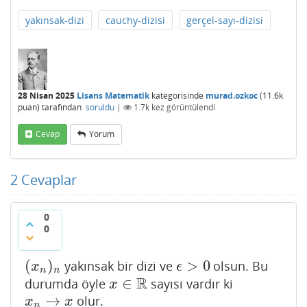
yakınsak-dizi
cauchy-dizisi
gerçel-sayı-dizisi
28 Nisan 2025
Lisans Matematik
kategorisinde
murad.ozkoc
(
11.6k
puan)
tarafından
soruldu
|
1.7k
kez görüntülendi
Cevap
Yorum
2
Cevaplar
0
0
(
)
>
0
yakınsak bir dizi ve
olsun. Bu
(
x
n
)
n
ϵ
>
0
x
ϵ
n
n
R
∈
durumda öyle
sayısı vardır ki
x
∈
R
x
→
olur.
x
n
→
x
x
x
n