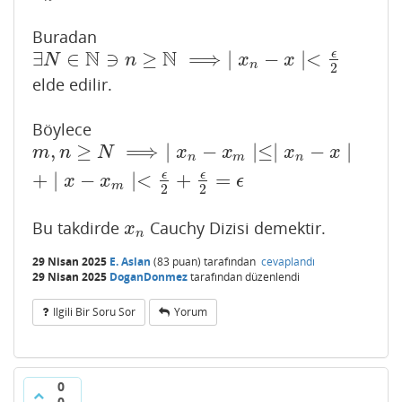
Buradan
N
N
∃
∈
∋
≥
⟹
∣
−
∣
<
ϵ
∃
N
∈
N
∋
n
≥
N
⟹
∣
x
n
−
x
∣<
ϵ
2
N
n
x
x
n
2
elde edilir.
Böylece
,
≥
⟹
∣
−
∣
≤
∣
−
∣
m
,
n
≥
N
⟹
∣
x
n
−
x
m
∣≤∣
x
n
−
x
∣
+
∣
x
−
x
m
∣<
ϵ
2
+
ϵ
2
=
ϵ
m
n
N
x
x
x
x
n
m
n
+
∣
−
∣
<
+
=
ϵ
ϵ
x
x
ϵ
m
2
2
Bu takdirde
Cauchy Dizisi demektir.
x
n
x
n
29 Nisan 2025
E. Aslan
(
83
puan)
tarafından
cevaplandı
29 Nisan 2025
DoganDonmez
tarafından
düzenlendi
Ilgili Bir Soru Sor
Yorum
0
0