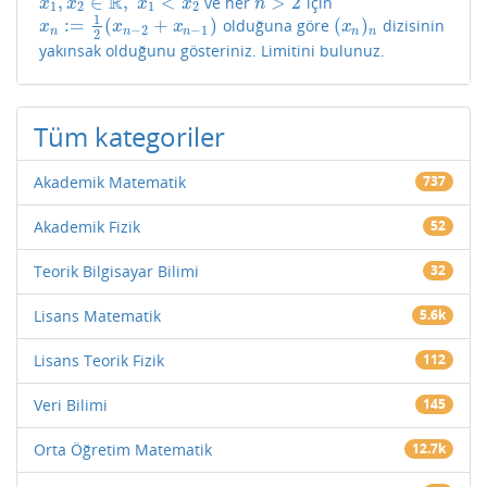
R
,
∈
,
<
>
2
ve her
için
x
1
,
x
2
∈
R
,
x
1
<
x
2
n
>
2
x
x
x
x
n
1
2
1
2
1
:
=
(
+
)
(
)
olduğuna göre
dizisinin
x
n
:=
1
2
(
x
n
−
2
+
x
n
−
1
)
(
x
n
)
n
x
x
x
x
−
2
−
1
n
n
n
n
n
2
yakınsak olduğunu gösteriniz. Limitini bulunuz.
Tüm kategoriler
Akademik Matematik
737
Akademik Fizik
52
Teorik Bilgisayar Bilimi
32
Lisans Matematik
5.6k
Lisans Teorik Fizik
112
Veri Bilimi
145
Orta Öğretim Matematik
12.7k