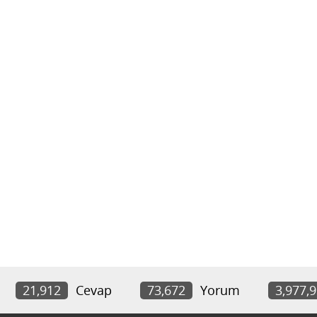
21,912
Cevap
73,672
Yorum
3,977,