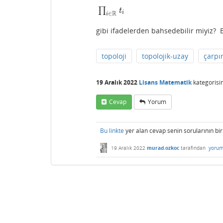
∏
∏
i
∈
R
t
i
t
R
i
∈
i
gibi ifadelerden bahsedebilir miyiz? Bu
topoloji
topolojik-uzay
çarpı
19 Aralık 2022
Lisans Matematik
kategorisi
Cevap
Yorum
Bu linkte
yer alan cevap senin sorularının bir 
19 Aralık 2022
murad.ozkoc
tarafından
yorum