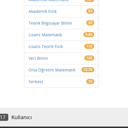
Akademik Fizik
52
Teorik Bilgisayar Bilimi
32
Lisans Matematik
5.6k
Lisans Teorik Fizik
112
Veri Bilimi
145
Orta Öğretim Matematik
12.7k
Serbest
1k
917
Kullanıcı