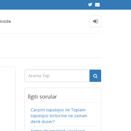
mızda
İlgili sorular
Carpim topolojisi ile Toplam
topolojisi birbirine ne zaman
denk duser?
Kompakt topolojik uzayların