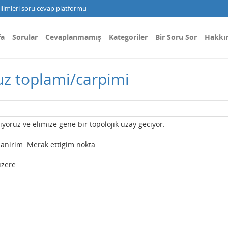
limleri soru cevap platformu
fa
Sorular
Cevaplanmamış
Kategoriler
Bir Soru Sor
Hakkı
uz toplami/carpimi
liyoruz ve elimize gene bir topolojik uzay geciyor.
 sanirim. Merak ettigim nokta
 uzere