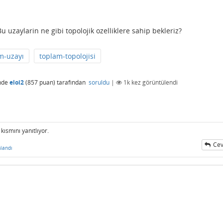
 uzaylarin ne gibi topolojik ozelliklere sahip bekleriz?
m-uzayı
toplam-topolojisi
nde
eloi2
(
857
puan)
tarafından
soruldu
|
1k
kez görüntülendi
kısmını yanıtlıyor.
Cev
landı