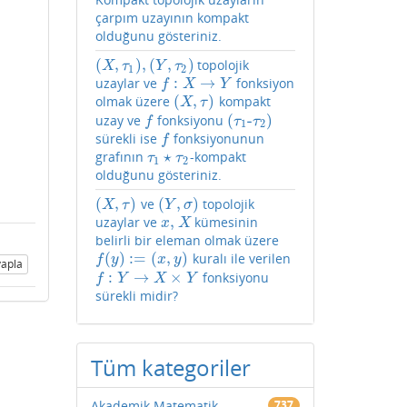
çarpım uzayının kompakt
olduğunu gösteriniz.
(
,
)
,
(
,
)
topolojik
(
X
,
τ
1
)
,
(
Y
,
τ
2
)
X
τ
Y
τ
1
2
:
→
uzaylar ve
fonksiyon
f
:
X
→
Y
f
X
Y
(
,
)
olmak üzere
kompakt
(
X
,
τ
)
X
τ
(
-
)
uzay ve
fonksiyonu
f
(
τ
1
-
τ
2
)
f
τ
τ
1
2
sürekli ise
fonksiyonunun
f
f
⋆
grafının
-kompakt
τ
1
⋆
τ
2
τ
τ
1
2
olduğunu gösteriniz.
(
,
)
(
,
)
ve
topolojik
(
X
,
τ
)
(
Y
,
σ
)
X
τ
Y
σ
,
uzaylar ve
kümesinin
x
,
X
x
X
belirli bir eleman olmak üzere
(
)
:
=
(
,
)
kuralı ile verilen
f
(
y
)
:=
(
x
,
y
)
f
y
x
y
apla
:
→
×
fonksiyonu
f
:
Y
→
X
×
Y
f
Y
X
Y
sürekli midir?
Tüm kategoriler
Akademik Matematik
737