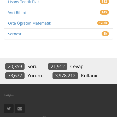
Lisans Teorik Fizik
112
Veri Bilimi
145
Orta Öğretim Matematik
12.7k
Serbest
1k
20,359
Soru
21,912
Cevap
73,672
Yorum
3,978,212
Kullanıcı
İletişim