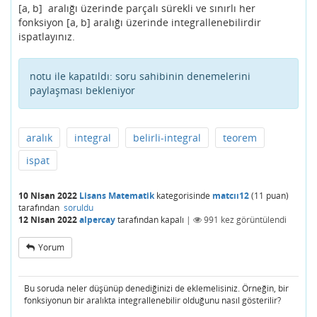
[a, b] aralığı üzerinde parçalı sürekli ve sınırlı her
fonksiyon [a, b] aralığı üzerinde integrallenebilirdir
ispatlayınız.
notu ile kapatıldı:
soru sahibinin denemelerini
paylaşması bekleniyor
aralık
integral
belirli-integral
teorem
ispat
10 Nisan 2022
Lisans Matematik
kategorisinde
matcıı12
(
11
puan)
tarafından
soruldu
12 Nisan 2022
alpercay
tarafından
kapalı
|
991
kez görüntülendi
Yorum
Bu soruda neler düşünüp denediğinizi de eklemelisiniz. Örneğin, bir
fonksiyonun bir aralıkta integrallenebilir olduğunu nasıl gösterilir?