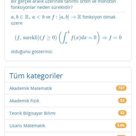
Bir gerçek aralık üzerinde tanımlı örten ve monoton
fonksiyonlar neden süreklidir?
R
R
,
∈
,
<
:
[
,
]
→
ve
fonksiyon olmak
a
,
b
∈
R
,
a
<
b
f
:
[
a
,
b
]
→
R
a
b
a
b
f
a
b
üzere
b
(
)
∫
(
,
s
rekli
)
(
≥
0
)
(
)
=
0
⇒
=
0
(
f
,
sürekli
)
(
f
≥
0
)
(
∫
a
b
f
(
x
)
d
x
=
0
)
⇒
f
=
0
ü
f
f
f
x
d
x
f
a
olduğunu gösteriniz.
Tüm kategoriler
Akademik Matematik
737
Akademik Fizik
52
Teorik Bilgisayar Bilimi
32
Lisans Matematik
5.6k