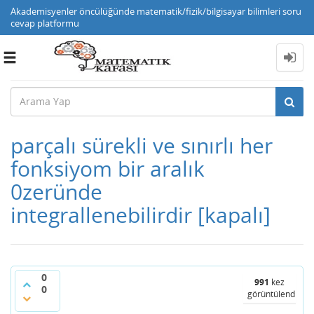
Akademisyenler öncülüğünde matematik/fizik/bilgisayar bilimleri soru
cevap platformu
Toggle
navigation
parçalı sürekli ve sınırlı her
fonksiyom bir aralık
0zeründe
integrallenebilirdir
[kapalı]
0
991
kez
0
görüntülendi