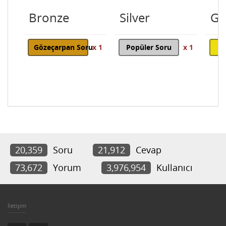
Bronze
Silver
Go
Gözeçarpan Soru
x 1
Popüler Soru
x 1
20,359
Soru
21,912
Cevap
73,672
Yorum
3,976,954
Kullanıcı
İletişim