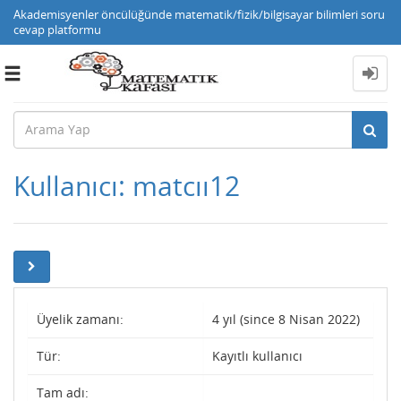
Akademisyenler öncülüğünde matematik/fizik/bilgisayar bilimleri soru
cevap platformu
Toggle
navigation
Kullanıcı: matcıı12
Üyelik zamanı:
4 yıl (since 8 Nisan 2022)
Tür:
Kayıtlı kullanıcı
Tam adı: