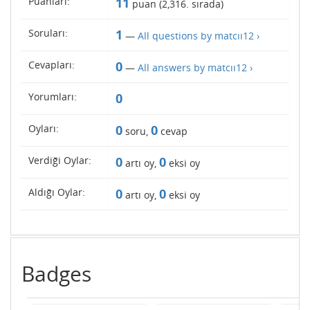
Puanları:
11
puan (
2,316
. sırada)
Soruları:
1
—
All questions by matcıı12 ›
Cevapları:
0
—
All answers by matcıı12 ›
Yorumları:
0
Oyları:
0
0
soru,
cevap
Verdiği Oylar:
0
0
artı oy,
eksi oy
Aldığı Oylar:
0
0
artı oy,
eksi oy
Badges