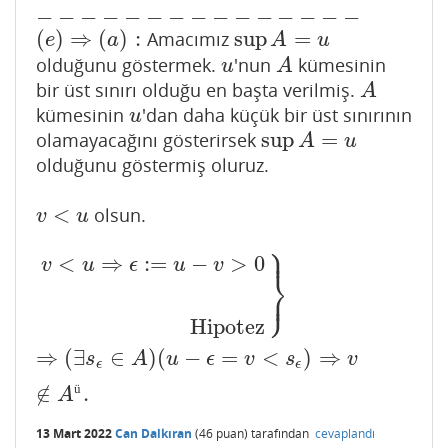
−
−
−
−
−
−
−
−
−
−
−
−
−
−
−
(
)
⇒
(
)
:
sup
=
Amacımız
(
e
)
⇒
(
a
)
:
sup
A
=
u
e
a
A
u
olduğunu göstermek.
'nun
kümesinin
u
A
u
A
bir üst sınırı olduğu en başta verilmiş.
A
A
kümesinin
'dan daha küçük bir üst sınırının
u
u
sup
=
olamayacağını gösterirsek
sup
A
=
u
A
u
olduğunu göstermiş oluruz.
<
olsun.
v
<
u
v
u
⎫
⎪
<
⇒
:
=
−
>
0
v
u
ϵ
u
v
⎬
⎭
⎪
v
<
u
⇒
ϵ
:=
u
−
v
>
0
Hipotez
}
⇒
(
∃
s
ϵ
∈
A
)
(
u
−
ϵ
=
v
<
s
ϵ
)
⇒
v
∉
A
Hipotez
⇒
(
∃
∈
)
(
−
=
<
)
⇒
s
A
u
ϵ
v
s
v
ϵ
ϵ
∉
.
ü
A
13 Mart 2022
Can Dalkıran
(
46
puan)
tarafından
cevaplandı