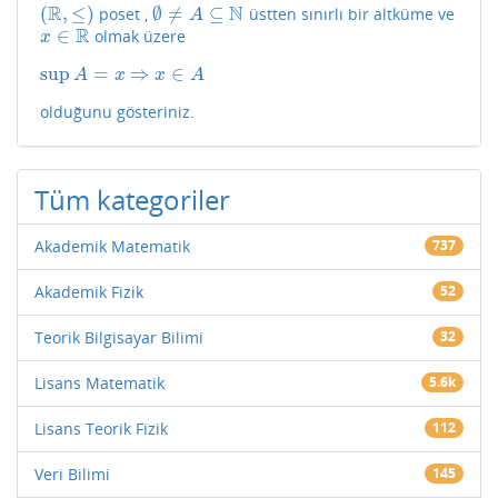
R
N
(
,
≤
)
∅
≠
⊆
poset ,
üstten sınırlı bir altküme ve
(
R
,
≤
)
∅
≠
A
⊆
N
A
R
∈
olmak üzere
x
∈
R
x
sup
=
⇒
∈
sup
A
=
x
⇒
x
∈
A
A
x
x
A
olduğunu gösteriniz.
Tüm kategoriler
Akademik Matematik
737
Akademik Fizik
52
Teorik Bilgisayar Bilimi
32
Lisans Matematik
5.6k
Lisans Teorik Fizik
112
Veri Bilimi
145