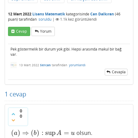
12 Mart 2022
Lisans Matematik
kategorisinde
Can Dalkıran
(
46
puan)
tarafından
soruldu
|
1.1k
kez görüntülendi
Cevap
Yorum
Pek göstermelik bir durum yok gibi. Hepsi arasında makul bir bağ
var.
13 Mart 2022
Sercan
tarafından
yorumlandı
Cevapla
1
cevap
0
0
(
)
⇒
(
)
:
sup
=
olsun.
(
a
)
⇒
(
b
)
:
sup
A
=
u
a
b
A
u