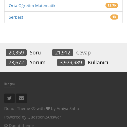
Orta Öğretim Matematik
12.7k
Serbest
1k
20,359
Soru
21,912
Cevap
73,672
Yorum
3,979,989
Kullanıcı
İletişim
Donut Theme
with
by
Amiya Sahu
Powered by
Question2Answer
Donut theme