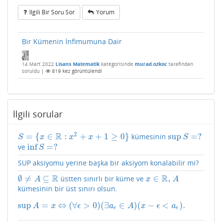
Ilgili Bir Soru Sor
Yorum
Bir Kümenin İnfimumuna Dair
14 Mart 2022
Lisans Matematik
kategorisinde
murad.ozkoc
tarafından
soruldu
|
819
kez görüntülendi
İlgili sorular
2
R
=
{
∈
:
+
+
1
≥
0
}
sup
=
?
kümesinin
S
=
{
x
∈
R
:
x
2
+
x
+
1
≥
0
}
sup
S
=
?
S
x
x
x
S
inf
=
?
ve
inf
S
=
?
S
SUP aksiyomu yerine başka bir aksiyom konalabilir mi?
R
R
∅
≠
⊆
∈
,
üstten sınırlı bir küme ve
∅
≠
A
⊆
R
x
∈
R
,
A
A
x
A
kümesinin bir üst sınırı olsun.
sup
=
⇔
(
∀
>
0
)
(
∃
∈
)
(
−
<
)
.
sup
A
=
x
⇔
(
∀
ϵ
>
0
)
(
∃
a
ϵ
∈
A
)
(
x
−
ϵ
<
a
ϵ
)
.
A
x
ϵ
a
A
x
ϵ
a
ϵ
ϵ