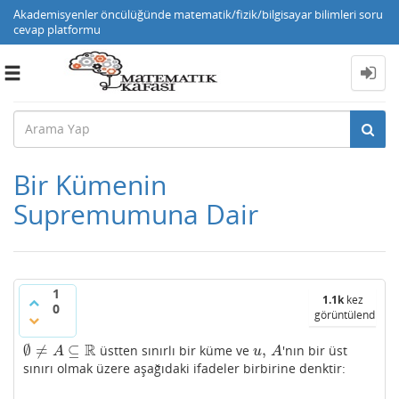
Akademisyenler öncülüğünde matematik/fizik/bilgisayar bilimleri soru
cevap platformu
Toggle
navigation
Bir Kümenin
Supremumuna Dair
1
1.1k
kez
0
görüntülendi
R
∅
≠
⊆
,
üstten sınırlı bir küme ve
'nın bir üst
∅
≠
A
⊆
R
u
,
A
A
u
A
sınırı olmak üzere aşağıdaki ifadeler birbirine denktir: