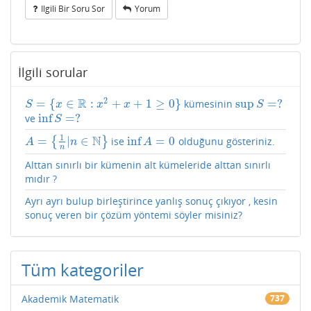
Ilgili Bir Soru Sor
Yorum
İlgili sorular
2
R
=
{
∈
:
+
+
1
≥
0
}
sup
=
?
kümesinin
S
=
{
x
∈
R
:
x
2
+
x
+
1
≥
0
}
sup
S
=
?
S
x
x
x
S
inf
=
?
ve
inf
S
=
?
S
1
N
=
|
∈
inf
=
0
{
}
ise
olduğunu gösteriniz.
A
=
{
1
n
|
n
∈
N
}
inf
A
=
0
A
n
A
n
Alttan sınırlı bir kümenin alt kümeleride alttan sınırlı
mıdır ?
Ayrı ayrı bulup birleştirince yanlış sonuç çıkıyor , kesin
sonuç veren bir çözüm yöntemi söyler misiniz?
Tüm kategoriler
Akademik Matematik
737