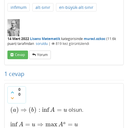
infimum
alt-sınır
en-büyük-alt-sınır
14 Mart 2022
Lisans Matematik
kategorisinde
murad.ozkoc
(
11.6k
puan)
tarafından
soruldu
|
819
kez görüntülendi
Cevap
Yorum
1
cevap
0
0
(
)
⇒
(
)
:
inf
=
olsun.
(
a
)
⇒
(
b
)
:
inf
A
=
u
a
b
A
u
inf
=
⇒
max
=
a
inf
A
=
u
⇒
max
A
a
=
u
⇒
(
∀
v
∈
A
a
)
(
v
≤
u
)
.
A
u
A
u