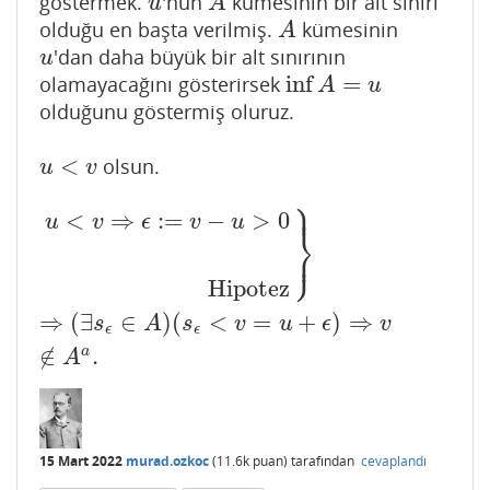
göstermek.
'nun
kümesinin bir alt sınırı
u
A
u
A
olduğu en başta verilmiş.
kümesinin
A
A
'dan daha büyük bir alt sınırının
u
u
inf
=
olamayacağını gösterirsek
inf
A
=
u
A
u
olduğunu göstermiş oluruz.
<
olsun.
u
<
v
u
v
⎫
⎪
<
⇒
:
=
−
>
0
u
v
ϵ
v
u
⎬
⎭
⎪
u
<
v
⇒
ϵ
:=
v
−
u
>
0
Hipotez
}
⇒
(
∃
s
ϵ
∈
A
)
(
s
ϵ
<
v
=
u
+
ϵ
)
⇒
v
∉
A
Hipotez
⇒
(
∃
∈
)
(
<
=
+
)
⇒
s
A
s
v
u
ϵ
v
ϵ
ϵ
∉
.
a
A
15 Mart 2022
murad.ozkoc
(
11.6k
puan)
tarafından
cevaplandı