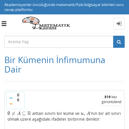
Akademisyenler öncülüğünde matematik/fizik/bilgisayar bilimleri soru
cevap platformu
Toggle
navigation
Bir Kümenin İnfimumuna
Dair
0
819
kez
0
görüntülendi
R
∅
≠
⊆
,
alttan sınırlı bir küme ve
'nın bir alt sınırı
∅
≠
A
⊆
R
u
,
A
A
u
A
olmak üzere aşağıdaki ifadeler birbirine denktir: