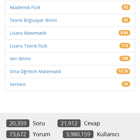
Akademik Fizik
52
Teorik Bilgisayar Bilimi
32
Lisans Matematik
5.6k
Lisans Teorik Fizik
112
Veri Bilimi
145
Orta Öğretim Matematik
12.7k
Serbest
1k
20,359
Soru
21,912
Cevap
73,672
Yorum
3,980,159
Kullanıcı