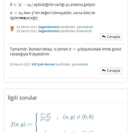
0
<
|
−
|
eşitsizliğinin varlığı şu anlama geliyor:
0
<
|
x
−
x
0
|
x
x
0
=
iken
nin değeri (olmayabilir, varsa bile) ile
x
=
x
0
f
x
x
f
0
ilgilen
me
yeceğiz.
20 Kasım 2021
DoganDonmez
tarafından
yorumlandı
20 Kasım 2021
DoganDonmez
tarafından
düzenlendi
Cevapla
Tamamdır. Bundan dolayı, o zaman
=
boyuncadaki limite gönül
x
=
y
x
y
rahatlığıyla
0
diyebilirim
0
20 Kasım 2021
Elif Şule Kerem
tarafından
yorumlandı
Cevapla
İlgili sorular
⎧
⎪
⎪
3
3
−
x
y
,
(
,
)
≠
(
0
,
0
)
x
y
⎨
2
2
+
x
y
(
,
)
:
=
⎪
f
(
x
,
y
)
:=
{
x
3
−
y
3
x
2
+
y
2
,
(
x
,
y
)
≠
(
0
,
0
)
0
,
(
x
,
y
)
=
(
0
,
0
)
f
x
y
⎩
⎪