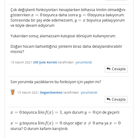
Çok değişkenli fonksiyonları hesaplarken bilhassa limitin olmadığını
gösterirken
=
0
boyunca daha sonra
=
0
boyunca bakıyorum.
x
=
0
y
=
0
x
y
Sonrasında bir şey elde edemezsem,
=
boyunca yaklaşıyorum
y
=
x
y
x
ve böyle devam ediyorum
Yukarıdan sonuç alamazsam kutupsal dönüşüm kullanıyorum.
Doğan hocam bahsettiğiniz yöntemi biraz daha detaylandnırabilir
misiniz?
15 Kasım 2021
Elif Şule Kerem
tarafından
yorumlandı
Cevapla
Son yorumda yazdıklarını bu fonksiyon için yaptın mı?
15 Kasım 2021
DoganDonmez
tarafından
yorumlandı
Cevapla
=
0
boyunca
(
)
=
1
, aynı durum
=
0
için de geçerli:
x
=
0
l
i
m
f
(
x
)
=
1
y
=
0
x
l
i
m
f
x
y
=
boyunca
(
)
=
0
oluyor eğer
≠
0
ama ya
=
0
x
=
y
l
i
m
f
(
x
)
=
0
x
≠
0
x
=
0
x
y
l
i
m
f
x
x
x
olursa? O durum kafamı karıştırdı.