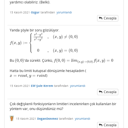
yardımcı olabiliriz. (Belki).
15 Kasım 2021
Ozgur
tarafından
yorumlandı
Cevapla
Yanda şöyle bir soru gözülüyor.
⎧
⎪
⎪
3
3
−
x
y
,
(
,
)
≠
(
0
,
0
)
x
y
⎨
2
2
+
x
y
(
,
)
:
=
⎪
f
(
x
,
y
)
:=
{
x
3
−
y
3
x
2
+
y
2
,
(
x
,
y
)
≠
(
0
,
0
)
0
,
(
x
,
y
)
=
(
0
,
0
)
f
x
y
⎩
⎪
0
,
(
,
)
=
(
0
,
0
)
x
y
Bu
(
0
,
0
)
'da sürekli. Çünkü,
(
0
,
0
)
=
(
,
)
=
0
(
0
,
0
)
f
(
0
,
0
)
=
l
i
m
(
x
,
y
)
→
(
0
,
0
)
f
(
x
,
y
)
=
0
f
l
i
m
f
x
y
(
,
)
→
(
0
,
0
)
x
y
Hatta bu limiti kutupsal dönüşümle hesapladım (
=
,
=
)
x
=
r
c
o
s
t
,
y
=
r
s
i
n
t
x
r
c
o
s
t
y
r
s
i
n
t
15 Kasım 2021
Elif Şule Kerem
tarafından
yorumlandı
Cevapla
Çok değişkenli fonksiyonların limitleri incelenirken çok kullanılan bir
yöntem var, onu düşündünüz mü?
15 Kasım 2021
DoganDonmez
tarafından
yorumlandı
Cevapla