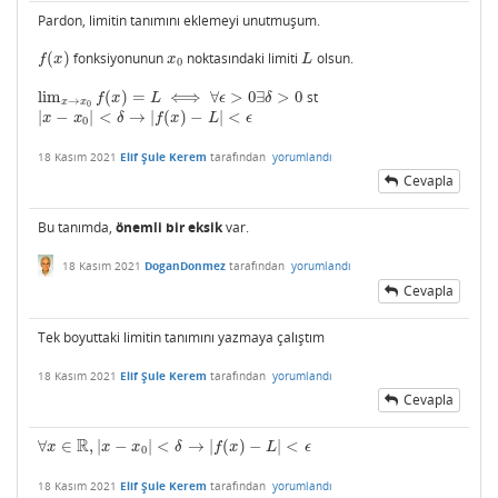
Pardon, limitin tanımını eklemeyi unutmuşum.
(
)
fonksiyonunun
noktasındaki limiti
olsun.
f
(
x
)
x
0
L
f
x
x
L
0
lim
(
)
=
⟺
∀
>
0
∃
>
0
st
lim
x
→
x
0
f
(
x
)
=
L
⟺
∀
ϵ
>
0
∃
δ
>
0
f
x
L
ϵ
δ
→
x
x
0
|
−
|
<
→
|
(
)
−
|
<
|
x
−
x
0
|
<
δ
→
|
f
(
x
)
−
L
|
<
ϵ
x
x
δ
f
x
L
ϵ
0
18 Kasım 2021
Elif Şule Kerem
tarafından
yorumlandı
Cevapla
Bu tanımda,
önemli bir eksik
var.
18 Kasım 2021
DoganDonmez
tarafından
yorumlandı
Cevapla
Tek boyuttaki limitin tanımını yazmaya çalıştım
18 Kasım 2021
Elif Şule Kerem
tarafından
yorumlandı
Cevapla
R
∀
∈
,
|
−
|
<
→
|
(
)
−
|
<
∀
x
∈
R
,
|
x
−
x
0
|
<
δ
→
|
f
(
x
)
−
L
|
<
ϵ
x
x
x
δ
f
x
L
ϵ
0
18 Kasım 2021
Elif Şule Kerem
tarafından
yorumlandı