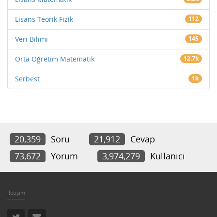
Lisans Teorik Fizik
112
Veri Bilimi
145
Orta Öğretim Matematik
12.7k
Serbest
1k
20,359
Soru
21,912
Cevap
73,672
Yorum
3,974,279
Kullanıcı
İletişim