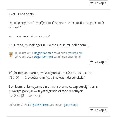
Cevapla
Evet. Bu da senin
"
=
boyunca
lim
(
)
=
0
oluyor eğer
≠
0
ama ya
=
0
x
=
y
lim
f
(
x
)
=
0
x
≠
0
x
=
0
x
y
f
x
x
x
olursa? "
sorunua cevap olmuyor mu?
EK: Orada, mutlak eğerin 0 olması durumu çok önemli.
19 Kasım 2021
DoganDonmez
tarafından
yorumlandı
20 Kasım 2021
DoganDonmez
tarafından
düzenlendi
Cevapla
(
0
,
0
)
noktası hariç
=
boyunca limit
0
. (Burası ekstra:
(
0
,
0
)
y
=
x
0
y
x
(
0
,
0
)
=
1
olduğundan
(
0
,
0
)
noktasında süreksiz.)
f
(
0
,
0
)
=
1
(
0
,
0
)
f
Son kısmı anlamayamadım, nasıl soruma cevap verdiği kısmı.
Yukarıya göre,
=
0
yazdığımda elimde bu oluyor
x
=
0
x
→
0
<
|
0
−
|
<
→
0
<
|
0
−
x
0
|
<
δ
x
δ
0
20 Kasım 2021
Elif Şule Kerem
tarafından
yorumlandı
Cevapla