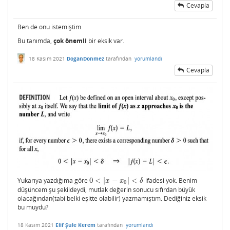
Cevapla
Ben de onu istemiştim.
Bu tanımda,
çok önemli
bir eksik var.
18 Kasım 2021
DoganDonmez
tarafından
yorumlandı
Cevapla
Yukarıya yazdığıma göre
0
<
|
−
|
<
ifadesi yok. Benim
0
<
|
x
−
x
0
|
<
δ
x
x
δ
0
düşüncem şu şekildeydi, mutlak değerin sonucu sıfırdan büyük
olacağından(tabi belki eşitte olabilir) yazmamıştım. Dediğiniz eksik
bu muydu?
18 Kasım 2021
Elif Şule Kerem
tarafından
yorumlandı