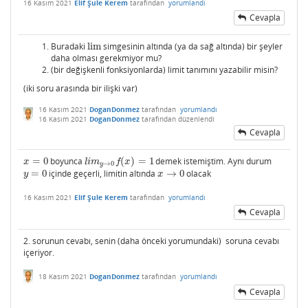
16 Kasım 2021
Elif Şule Kerem
tarafından
yorumlandı
Cevapla
Buradaki
lim
simgesinin altında (ya da sağ altında) bir şeyler
lim
daha olması gerekmiyor mu?
(bir değişkenli fonksiyonlarda) limit tanımını yazabilir misin?
(iki soru arasında bir ilişki var)
16 Kasım 2021
DoganDonmez
tarafından
yorumlandı
16 Kasım 2021
DoganDonmez
tarafından
düzenlendi
Cevapla
=
0
boyunca
(
)
=
1
demek istemiştim. Aynı durum
x
=
0
l
i
m
y
→
0
f
(
x
)
=
1
x
l
i
m
f
x
→
0
y
=
0
içinde geçerli, limitin altında
→
0
olacak
y
=
0
x
→
0
y
x
16 Kasım 2021
Elif Şule Kerem
tarafından
yorumlandı
Cevapla
2. sorunun cevabı, senin (daha önceki yorumundaki) soruna cevabı
içeriyor.
18 Kasım 2021
DoganDonmez
tarafından
yorumlandı
Cevapla