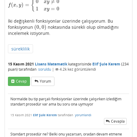
0
≠
0
{
x
y
(
,
)
=
f
(
x
,
y
)
=
{
0
x
y
≠
0
1
x
y
=
0
f
x
y
1
=
0
x
y
İki değişkenli fonksiyonlar üzerinde çalışıyorum. Bu
(
0
,
0
)
fonksiyonun
noktasında sürekli olup olmadığını
(
0
,
0
)
incelemek istiyorum.
süreklilik
15 Kasım 2021
Lisans Matematik
kategorisinde
Elif Şule Kerem
(
234
puan)
tarafından
soruldu
|
4.2k
kez görüntülendi
Cevap
Yorum
Normalde bu tip parçalı fonksiyonlar üzerinde çalışırken izlediğim
standart prosedür var ama bu soru ona uymuyor
15 Kasım 2021
Elif Şule Kerem
tarafından
yorumlandı
Cevapla
Standart prosedür ne? Belki onu yazarsan, oradan devam etmene