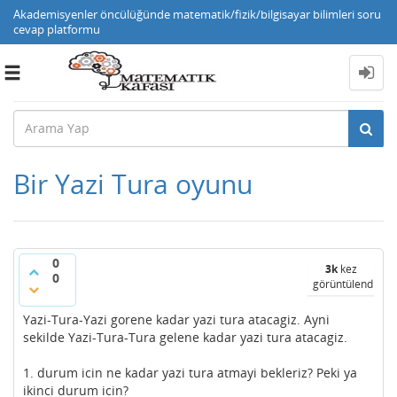
Akademisyenler öncülüğünde matematik/fizik/bilgisayar bilimleri soru
cevap platformu
Toggle
navigation
Bir Yazi Tura oyunu
0
3k
kez
0
görüntülendi
Yazi-Tura-Yazi gorene kadar yazi tura atacagiz. Ayni
sekilde Yazi-Tura-Tura gelene kadar yazi tura atacagiz.
1. durum icin ne kadar yazi tura atmayi bekleriz? Peki ya
ikinci durum icin?