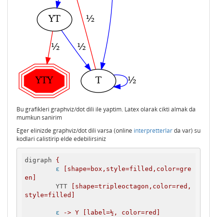
Bu grafikleri graphviz/dot dili ile yaptim. Latex olarak cikti almak da
mumkun sanirim
Eger elinizde graphviz/dot dili varsa (online
interpretterlar
da var) su
kodlari calistirip elde edebilirsiniz
digraph
{
ɛ
[shape=box,style=filled,color=gre
en]
YTT
[shape=tripleoctagon,color=red,
style=filled]
ɛ
-> Y [label=½, color=red] 