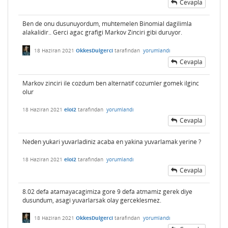
Cevapla
Ben de onu dusunuyordum, muhtemelen Binomial dagilimla
alakalidir.. Gerci agac grafigi Markov Zinciri gibi duruyor.
18 Haziran 2021
OkkesDulgerci
tarafından
yorumlandı
Cevapla
Markov zinciri ile cozdum ben alternatif cozumler gomek ilginc
olur
18 Haziran 2021
eloi2
tarafından
yorumlandı
Cevapla
Neden yukari yuvarladiniz acaba en yakina yuvarlamak yerine ?
18 Haziran 2021
eloi2
tarafından
yorumlandı
Cevapla
8.02 defa atamayacagimiza gore 9 defa atmamiz gerek diye
dusundum, asagi yuvarlarsak olay gerceklesmez.
18 Haziran 2021
OkkesDulgerci
tarafından
yorumlandı