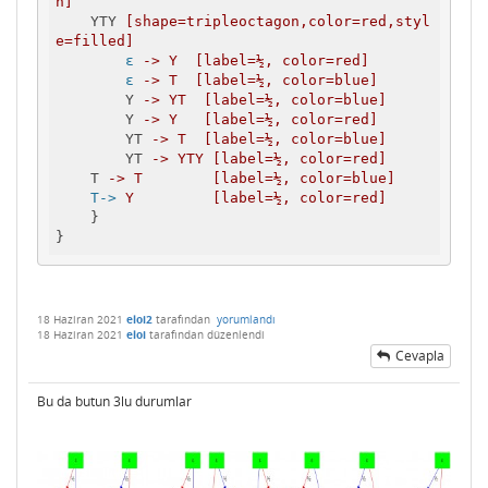
n]
YTY
[shape=tripleoctagon,color=red,styl
e=filled]
ɛ
-> Y  [label=½, color=red]  
ɛ
-> T  [label=½, color=blue] 
Y
-> YT  [label=½, color=blue] 
Y
-> Y   [label=½, color=red] 
YT
-> T  [label=½, color=blue] 
YT
-> YTY [label=½, color=red] 
T
-> T        [label=½, color=blue] 
T->
Y         [label=½, color=red] 
}
}
18 Haziran 2021
eloi2
tarafından
yorumlandı
18 Haziran 2021
eloi
tarafından
düzenlendi
Cevapla
Bu da butun 3lu durumlar