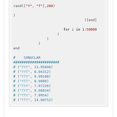
rand([
"Y"
, 
"T"
],
200
)

)

                                  )[end] 

for
 i 
in
1
:
50000
                     )

                )

            )

end

#    SONUCLAR
######################
# (
"YYY"
, 13.95846)
# (
"YYT"
, 8.04312)
# (
"YTY"
, 9.99188)
# (
"YTT"
, 8.0089)
# (
"TYY"
, 7.97226)
# (
"TYT"
, 9.98834)
# (
"TTY"
, 7.9954)
# (
"TTT"
, 14.00752)