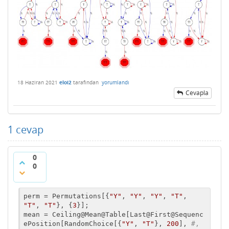
18 Haziran 2021
eloi2
tarafından
yorumlandı
Cevapla
1
cevap
0
0
perm = Permutations[{
"Y"
, 
"Y"
, 
"Y"
, 
"T"
, 
"T"
, 
"T"
}, {
3
}];

mean = Ceiling@Mean@Table[Last@First@Sequenc
ePosition[RandomChoice[{
"Y"
, 
"T"
}, 
200
], 
#, 