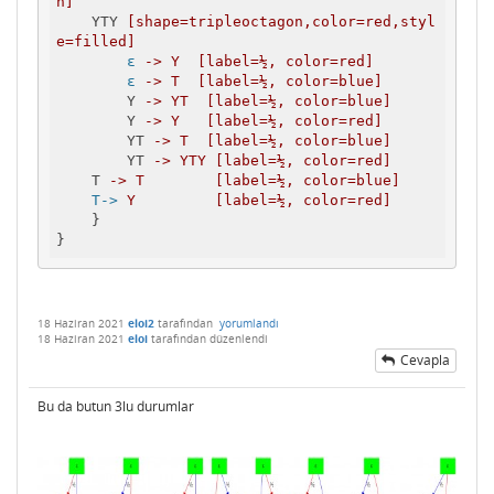
n]
YTY
[shape=tripleoctagon,color=red,styl
e=filled]
ɛ
-> Y  [label=½, color=red]  
ɛ
-> T  [label=½, color=blue] 
Y
-> YT  [label=½, color=blue] 
Y
-> Y   [label=½, color=red] 
YT
-> T  [label=½, color=blue] 
YT
-> YTY [label=½, color=red] 
T
-> T        [label=½, color=blue] 
T->
Y         [label=½, color=red] 
}
}
18 Haziran 2021
eloi2
tarafından
yorumlandı
18 Haziran 2021
eloi
tarafından
düzenlendi
Cevapla
Bu da butun 3lu durumlar