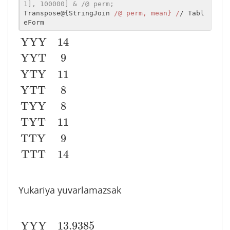
1], 100000] & /@ perm;
Transpose@{StringJoin 
/@ perm, mean} /
/ Tabl
eForm
YYY
14
YYT
9
YTY
11
YTT
8
YYY
14
YYT
9
YTY
11
YTT
8
TYY
8
TYT
11
TTY
9
TTT
14
TYY
8
TYT
11
TTY
9
TTT
14
Yukariya yuvarlamazsak
YYY
13.9385