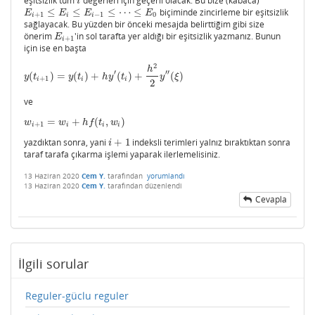
eşitsizlik tüm
değerleri için geçerli olacak. Bu bize (kabaca)
i
i
≤
≤
≤
⋯
≤
biçiminde zincirleme bir eşitsizlik
E
i
+
1
≤
E
i
≤
E
i
−
1
≤
⋯
≤
E
0
E
E
E
E
+
1
−
1
0
i
i
i
sağlayacak. Bu yüzden bir önceki mesajda belirttiğim gibi size
önerim
'in sol tarafta yer aldığı bir eşitsizlik yazmanız. Bunun
E
i
+
1
E
+
1
i
için ise en başta
2
h
′
′
′
(
)
=
(
)
+
(
)
+
(
)
y
(
t
i
+
1
)
=
y
(
t
i
)
+
h
y
′
(
t
i
)
+
h
2
2
y
′
′
(
ξ
)
y
t
y
t
h
y
t
y
ξ
+
1
i
i
i
2
ve
=
+
(
,
)
w
i
+
1
=
w
i
+
h
f
(
t
i
,
w
i
)
w
w
h
f
t
w
+
1
i
i
i
i
yazdıktan sonra, yani
+
1
indeksli terimleri yalnız bıraktıktan sonra
i
+
1
i
taraf tarafa çıkarma işlemi yaparak ilerlemelisiniz.
13 Haziran 2020
Cem Y.
tarafından
yorumlandı
13 Haziran 2020
Cem Y.
tarafından
düzenlendi
Cevapla
İlgili sorular
Reguler-güclu reguler