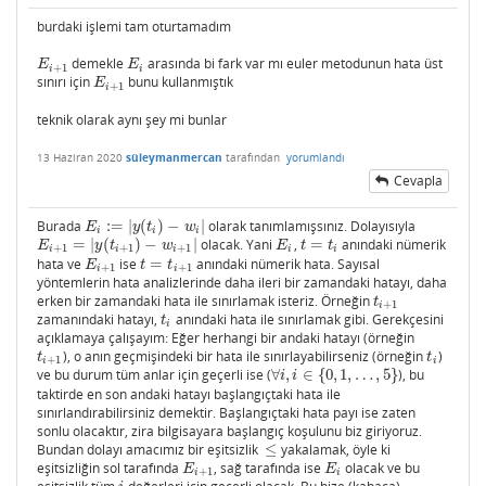
burdaki işlemi tam oturtamadım
demekle
arasında bi fark var mı euler metodunun hata üst
E
i
+
1
E
i
E
E
+
1
i
i
sınırı için
bunu kullanmıştık
E
i
+
1
E
+
1
i
teknik olarak aynı şey mi bunlar
13 Haziran 2020
süleymanmercan
tarafından
yorumlandı
Cevapla
Burada
:
=
|
(
)
−
|
olarak tanımlamışsınız. Dolayısıyla
E
i
:=
|
y
(
t
i
)
−
w
i
|
E
y
t
w
i
i
i
=
|
(
)
−
|
olacak. Yani
,
=
anındaki nümerik
E
i
+
1
=
|
y
(
t
i
+
1
)
−
w
i
+
1
|
E
i
t
=
t
i
E
y
t
w
E
t
t
+
1
+
1
+
1
i
i
i
i
i
hata ve
ise
=
anındaki nümerik hata. Sayısal
E
i
+
1
t
=
t
i
+
1
E
t
t
+
1
+
1
i
i
yöntemlerin hata analizlerinde daha ileri bir zamandaki hatayı, daha
erken bir zamandaki hata ile sınırlamak isteriz. Örneğin
t
i
+
1
t
+
1
i
zamanındaki hatayı,
anındaki hata ile sınırlamak gibi. Gerekçesini
t
i
t
i
açıklamaya çalışayım: Eğer herhangi bir andaki hatayı (örneğin
), o anın geçmişindeki bir hata ile sınırlayabilirseniz (örneğin
)
t
i
+
1
t
i
t
t
+
1
i
i
ve bu durum tüm anlar için geçerli ise (
∀
,
∈
{
0
,
1
,
…
,
5
}
), bu
∀
i
,
i
∈
{
0
,
1
,
…
,
5
}
i
i
taktirde en son andaki hatayı başlangıçtaki hata ile
sınırlandırabilirsiniz demektir. Başlangıçtaki hata payı ise zaten
sonlu olacaktır, zira bilgisayara başlangıç koşulunu biz giriyoruz.
Bundan dolayı amacımız bir eşitsizlik
≤
yakalamak, öyle ki
≤
eşitsizliğin sol tarafında
, sağ tarafında ise
olacak ve bu
E
i
+
1
E
i
E
E
+
1
i
i