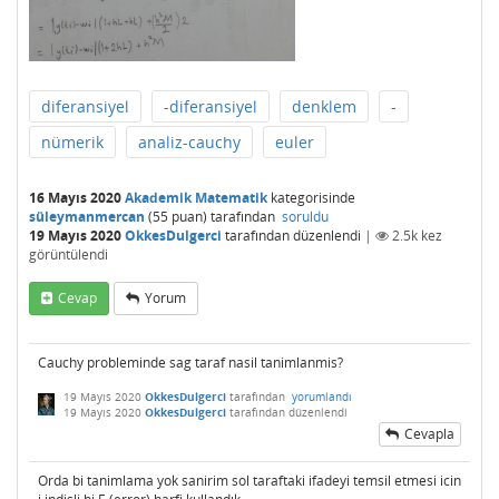
diferansiyel
-diferansiyel
denklem
-
nümerik
analiz-cauchy
euler
16 Mayıs 2020
Akademik Matematik
kategorisinde
süleymanmercan
(
55
puan)
tarafından
soruldu
19 Mayıs 2020
OkkesDulgerci
tarafından
düzenlendi
|
2.5k
kez
görüntülendi
Cevap
Yorum
Cauchy probleminde sag taraf nasil tanimlanmis?
19 Mayıs 2020
OkkesDulgerci
tarafından
yorumlandı
19 Mayıs 2020
OkkesDulgerci
tarafından
düzenlendi
Cevapla
Orda bi tanimlama yok sanirim sol taraftaki ifadeyi temsil etmesi icin