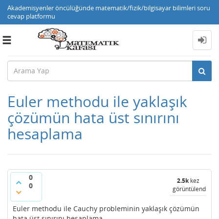
Akademisyenler öncülüğünde matematik/fizik/bilgisayar bilimleri soru
cevap platformu
Toggle
navigation
Euler methodu ile yaklaşık
çözümün hata üst sınırını
hesaplama
0
2.5k
kez
0
görüntülendi
Euler methodu ile Cauchy probleminin yaklaşık çözümün
hata üst sınırını hesaplama