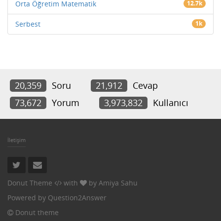
Orta Öğretim Matematik
12.7k
Serbest
1k
20,359
Soru
21,912
Cevap
73,672
Yorum
3,973,832
Kullanıcı
İletişim
Donut Theme
with
by
Amiya Sahu
Powered by
Question2Answer
Donut theme