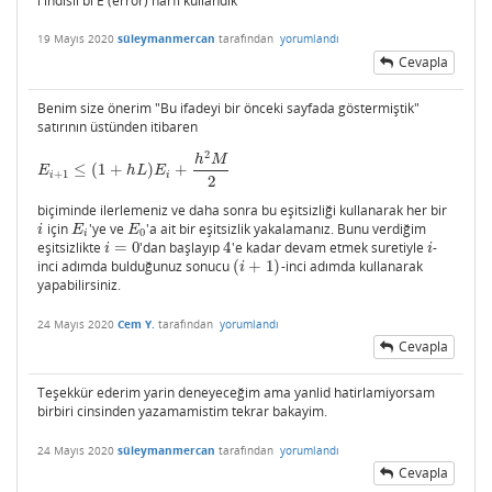
i indisli bi E (error) harfi kullandık
19 Mayıs 2020
süleymanmercan
tarafından
yorumlandı
Cevapla
Benim size önerim "Bu ifadeyi bir önceki sayfada göstermiştik"
satırının üstünden itibaren
2
h
M
≤
(
1
+
)
+
E
i
+
1
≤
(
1
+
h
L
)
E
i
+
h
2
M
2
E
h
L
E
+
1
i
i
2
biçiminde ilerlemeniz ve daha sonra bu eşitsizliği kullanarak her bir
için
'ye ve
'a ait bir eşitsizlik yakalamanız. Bunu verdiğim
i
E
i
E
0
i
E
E
0
i
eşitsizlikte
=
0
'dan başlayıp
4
'e kadar devam etmek suretiyle
-
i
=
0
4
i
i
i
inci adımda bulduğunuz sonucu
(
+
1
)
-inci adımda kullanarak
(
i
+
1
)
i
yapabilirsiniz.
24 Mayıs 2020
Cem Y.
tarafından
yorumlandı
Cevapla
Teşekkür ederim yarin deneyeceğim ama yanlid hatirlamiyorsam
birbiri cinsinden yazamamistim tekrar bakayim.
24 Mayıs 2020
süleymanmercan
tarafından
yorumlandı
Cevapla