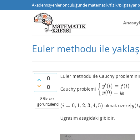
Akademisyenler öncülüğünde matematik/fizik/bilgisayar bi
Anasay
Euler methodu ile yaklaş
Euler methodu ile Cauchy probleminin
0
′
(
)
=
(
)
{
0
y
t
f
t
Cauchy problemi
{
y
′
(
t
)
=
f
(
t
)
y
(
0
)
=
y
0
(
0
)
=
y
y
0
2.5k
kez
görüntülendi
(
=
0
,
1
,
2
,
3
,
4
,
5
)
|
(
olmak üzere
(
i
=
0
,
1
,
2
,
3
,
4
,
5
)
|
y
(
t
i
i
y
t
i
Ugrasim asagidaki gibidir.