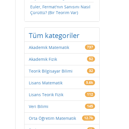
Euler, Fermat'nın Sanısını Nasıl
Çürüttü? (Bir Teorim Var)
Tüm kategoriler
Akademik Matematik
737
Akademik Fizik
52
Teorik Bilgisayar Bilimi
32
Lisans Matematik
5.6k
Lisans Teorik Fizik
112
Veri Bilimi
145
Orta Öğretim Matematik
12.7k