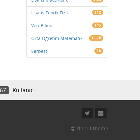
Lisans Teorik Fizik
112
Veri Bilimi
145
Orta Öğretim Matematik
12.7k
Serbest
1k
767
Kullanıcı
Donut theme