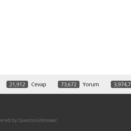
21,912
Cevap
73,672
Yorum
3,974,
ered by
Question2Answer