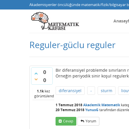
Akademisyenler öncülüğünde matematik/fizik/bilgisayar bi
Anasay
Reguler-güclu reguler
Bir diferansiyel problemde sınırların 
0
Örneğin periyodik sinir koşul reguler
0
diferansiyel
-
sturm
liou
1.1k
kez
görüntülendi
1 Temmuz 2018
Akademik Matematik
kateg
20 Temmuz 2018
YunusG
tarafından
düzenl
Cevap
Yorum