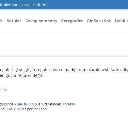
limleri soru cevap platformu
fa
Sorular
Cevaplanmamış
Kategoriler
Bir Soru Sor
Hakkı
regulerligi ve güçlü reguler olup olmadığı tam olarak neyi ifade ediy
ken güçlü regular değil.
ville
orisinde
YunusG
(
14
puan)
tarafından
soruldu
endi
|
1.1k
kez görüntülendi