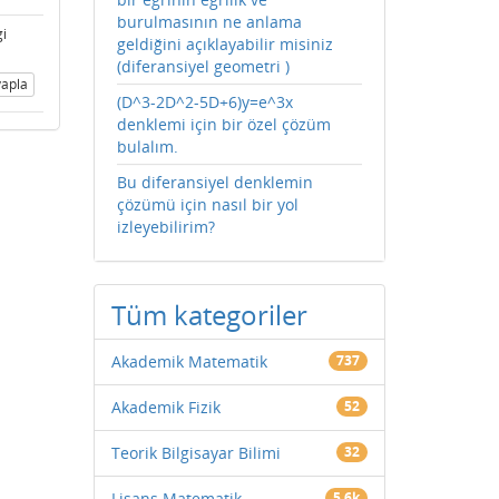
burulmasının ne anlama
gi
geldiğini açıklayabilir misiniz
(diferansiyel geometri )
apla
(D^3-2D^2-5D+6)y=e^3x
denklemi için bir özel çözüm
bulalım.
Bu diferansiyel denklemin
çözümü için nasıl bir yol
izleyebilirim?
Tüm kategoriler
Akademik Matematik
737
Akademik Fizik
52
Teorik Bilgisayar Bilimi
32
Lisans Matematik
5.6k