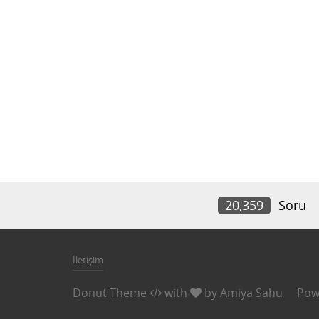
20,359
Soru
İletişim
Donut Theme
with
by
Amiya Sahu
Pow