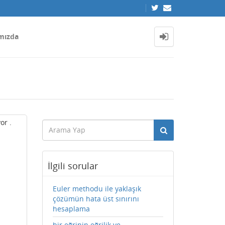
mızda
or .
İlgili sorular
Euler methodu ile yaklaşık
çözümün hata üst sınırını
hesaplama
bir eğrinin eğrilik ve