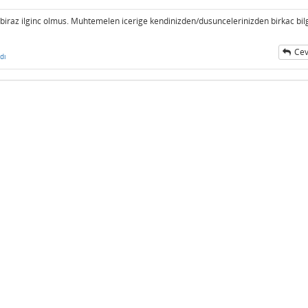
iraz ilginc olmus. Muhtemelen icerige kendinizden/dusuncelerinizden birkac bil
Cev
dı