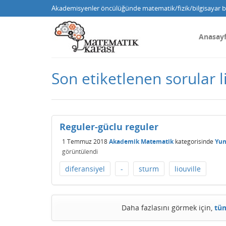
Akademisyenler öncülüğünde matematik/fizik/bilgisayar bi
Anasay
Son etiketlenen sorular l
Reguler-güclu reguler
1 Temmuz 2018
Akademik Matematik
kategorisinde
Yu
görüntülendi
diferansiyel
-
sturm
liouville
Daha fazlasını görmek için,
tüm