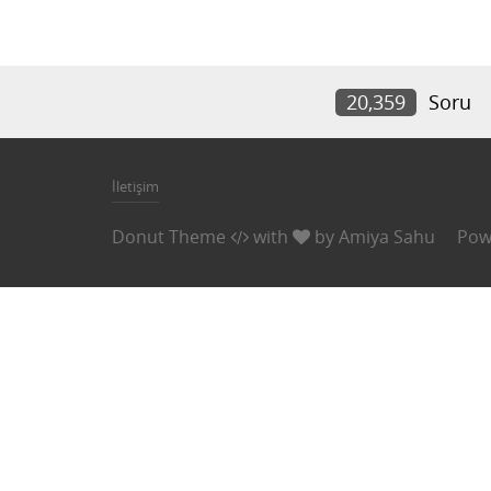
20,359
Soru
İletişim
Donut Theme
with
by
Amiya Sahu
Pow