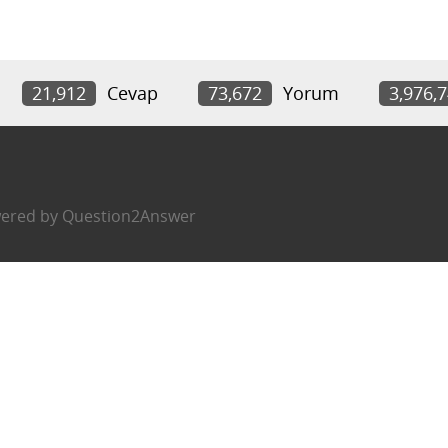
21,912
Cevap
73,672
Yorum
3,976,
ered by
Question2Answer