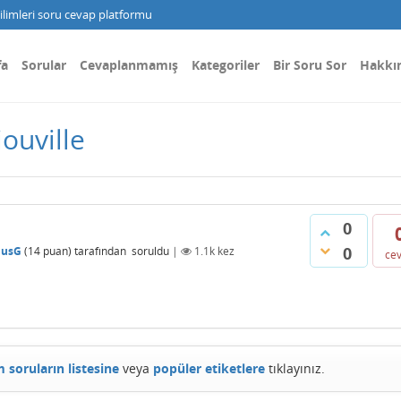
limleri soru cevap platformu
fa
Sorular
Cevaplanmamış
Kategoriler
Bir Soru Sor
Hakkı
iouville
0
0
nusG
(
14
puan)
tarafından
soruldu
|
1.1k
kez
ce
 soruların listesine
veya
popüler etiketlere
tıklayınız.