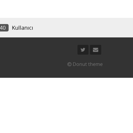
740
Kullanıcı
Donut theme