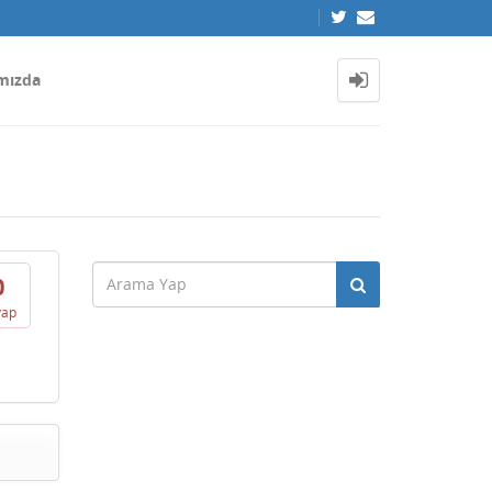
mızda
0
vap