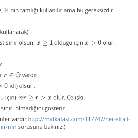
R
e,
nin tamlığı kullanılır ama bu gereksizdir.
R
kullanarak)
≥
1
>
0
st sınır olsun.
olduğu için
olur.
x
≥
1
x
>
0
x
x
:
Q
∈
ir
vardır.
r
∈
Q
r
>
0
idi) olsun.
≥
>
u için)
olur. Çelişki.
n
r
≥
r
>
x
n
r
r
x
 sınırı olmadığını gösterir.
imler vardır
http://matkafasi.com/117747/her-sirali-
nir-mir
sorusuna bakınız.)