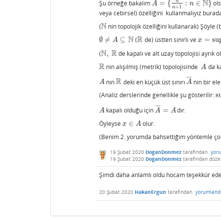
N
n
Şu örneğe bakalım
=
{
:
∈
}
ols
A
=
{
n
n
+
1
:
n
∈
N
}
A
n
+
1
n
veya cebirsel) özelliğini kullanmalıyız burad
N
(
nin topolojik özelliğini kullanarak) Şöyle (b
N
N
R
∅
≠
⊆
(
de) üstten sınırlı ve
=
su
∅
≠
A
⊆
N
R
x
=
sup
A
A
x
N
R
(
,
de kapalı ve alt uzay topolojisi ayrık
N
,
R
R
nin alışılmış (metrik) topolojisinde
da ka
R
A
A
¯
¯
¯
¯
R
nın
deki en küçük üst sınırı
nin bir el
A
R
A
¯
A
A
(Analiz derslerinde genellikle şu gösterilir:
s
s
¯
¯
¯
¯
kapalı olduğu için
=
dır.
A
A
¯
=
A
A
A
A
Öyleyse
∈
olur.
x
∈
A
x
A
(Benim 2. yorumda bahsettiğim yöntemle çok d
19 Şubat 2020
DoganDonmez
tarafından
yor
19 Şubat 2020
DoganDonmez
tarafından
düze
Şimdi daha anlamlı oldu hocam teşekkür ed
20 Şubat 2020
HakanErgun
tarafından
yorumland