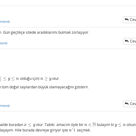
Cev
umlandı
 Gün geçtikçe sitede aradıklarımı bulmak zorlaşıyor.
Cev
landı
⌋
≤
≤
olduğu için)
≥
olur.
n
n
≥
y
y
n
n
y
ın tüm doğal sayılardan büyük olamayacağını gösterir.
Cev
umlandı
N
 halde buradan
≤
olur. Tabiki amacım öyle bir
∈
bulayım ki
≤
olsun
x
≤
y
n
∈
N
y
≤
n
x
y
n
y
n
laşayım. Hile burada devreye giriyor işte
`i
seçmek.
n
`i
n