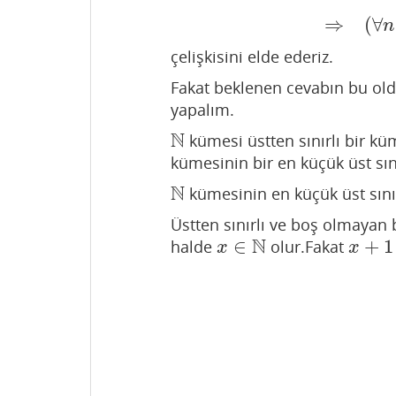
⇒
(
∀
n
çelişkisini elde ederiz.
Fakat beklenen cevabın bu o
yapalım.
N
kümesi üstten sınırlı bir k
N
kümesinin bir en küçük üst sın
N
kümesinin en küçük üst sını
N
Üstten sınırlı ve boş olmayan b
N
∈
+
1
halde
olur.Fakat
x
∈
N
x
+
1
x
x