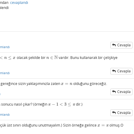
fından
cevaplandı
lendi
Cevapla
umlandı
N
<
≤
olacak şekilde bir
∈
vardır. Bunu kullanarak bir çelişkiye
≤
x
n
∈
N
n
x
n
Cevapla
umlandı
gereğince sizin yaklaşımınızla zaten
=
olduğunu göreceğiz.
x
=
n
x
n
Cevapla
ı
sonucu nasıl çıkar? (örneğin
−
1
<
3
≤
dir.)
π
−
1
<
3
≤
π
n
π
π
Cevapla
umlandı
ük üst sınırı olduğunu unutmayalım.) Sizin örneğe gelince
=
olmuş.O
x
=
π
x
π