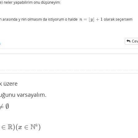
de) neler yapabilirim onu düşüneyim:
n arasında y nin olmasını da istiyorum o halde
=
⌊
⌋
+
1
olarak seçersem
n
=
⌊
y
⌋
+
1
n
y
Cev
ı
 üzere
duğunu varsayalım.
≠
∅
R
)
(
x
∈
N
ü
)
⇒
(
∀
n
∈
N
)
(
n
≤
x
)
R
N
ü
∈
)
(
∈
)
x