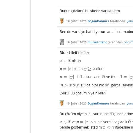
Bunun çözümü bu sitede var sanırım.
19 Şubat 2020
DoganDonmez
tarafından
yor
Ben de var diye hatırlıyorum ama bulamadım.
19 Şubat 2020
murad.ozkoc
tarafından
yorum
Biraz hileli çözüm:
R
∈
olsun.
x
∈
R
x
=
|
|
olsun.
≥
olur.
y
=
|
x
|
y
≥
x
y
x
y
x
N
=
⌊
⌋
+
1
olsun.
∈
ve (
−
1
=
⌊
n
=
⌊
y
⌋
+
1
n
∈
N
n
−
1
=
⌊
y
⌋
≤
y
≤
n
y
n
n
y
>
olur. Bu da bize hiç bir gerçel sayın
n
>
x
n
x
(Soru: Bu çözüm niye hileli?)
19 Şubat 2020
DoganDonmez
tarafından
yor
Bu çözüm niye hileli sorusuna düşüncelerim:
R
∈
ve
=
|
|
olsun diyerek başladık.O
x
∈
R
y
=
|
x
|
x
y
x
bende göstermek istedim
<
ifadesine u
x
<
n
x
n