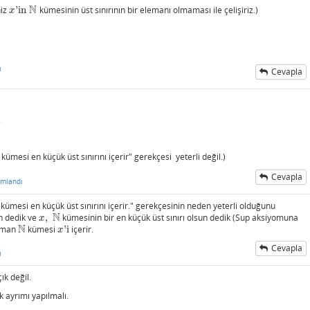
N
niz
'in
kümesinin üst sınırının bir elemanı olmaması ile çelişiriz.)
x
'in
N
x
ı
Cevapla
.
 kümesi en küçük üst sınırını içerir" gerekçesi yeterli değil.)
Cevapla
umlandı
ı kümesi en küçük üst sınırını içerir." gerekçesinin neden yeterli olduğunu
N
un dedik ve
,
kümesinin bir en küçük üst sınırı olsun dedik (Sup aksiyomuna
x
,
N
x
N
zaman
kümesi
'i
içerir.
N
x
'i
x
Cevapla
ı
ık değil.
k ayrımı yapılmalı.