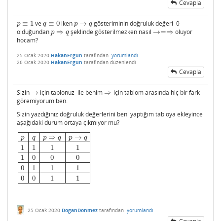
Cevapla
≡
1
ve
≡
0
iken
→
gösteriminin doğruluk değeri 0
p
≡
1
q
≡
0
p
→
q
p
q
p
q
olduğundan
⇒
şeklinde gösterilmezken nasıl
→
=
⇒
oluyor
p
⇒
q
→=⇒
p
q
hocam?
25 Ocak 2020
HakanErgun
tarafından
yorumlandı
26 Ocak 2020
HakanErgun
tarafından
düzenlendi
Cevapla
Sizin
→
için tablonuz ile benim
⇒
için tablom arasında hiç bir fark
→
⇒
göremiyorum ben.
Sizin yazdığınız doğruluk değerlerini beni yaptığım tabloya ekleyince
aşağıdaki durum ortaya çıkmıyor mu?
⇒
→
p
q
p
q
p
q
1
1
1
1
1
0
0
0
p
q
p
⇒
q
p
→
q
1
1
1
1
1
0
0
0
0
1
1
1
0
0
1
1
0
1
1
1
0
0
1
1
25 Ocak 2020
DoganDonmez
tarafından
yorumlandı