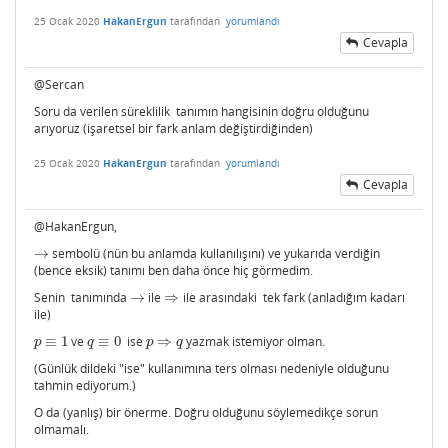
25 Ocak 2020
HakanErgun
tarafından
yorumlandı
Cevapla
@Sercan
Soru da verilen süreklilik tanımın hangisinin doğru olduğunu
arıyoruz (işaretsel bir fark anlam değiştirdiğinden)
25 Ocak 2020
HakanErgun
tarafından
yorumlandı
Cevapla
@HakanErgun,
→
sembolü (nün bu anlamda kullanılışını) ve yukarıda verdiğin
→
(bence eksik) tanımı ben daha önce hiç görmedim.
Senin tanımında
→
ile
⇒
ile arasındaki tek fark (anladığım kadarı
→
⇒
ile)
≡
1
ve
≡
0
ise
⇒
yazmak istemiyor olman.
p
≡
1
q
≡
0
p
⇒
q
p
q
p
q
(Günlük dildeki "ise" kullanımına ters olması nedeniyle olduğunu
tahmin ediyorum.)
O da (yanlış) bir önerme. Doğru olduğunu söylemedikçe sorun
olmamalı.