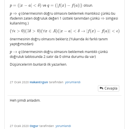
=
(
|
−
|
<
)
ve
=
(
|
(
)
−
(
)
|
)
olsun.
p
=
(
|
x
−
a
|
<
δ
)
q
=
(
|
f
(
x
)
−
f
(
a
)
|
)
p
x
a
δ
q
f
x
f
a
⇒
(önermesinin doğru olmasını beklemek mantıksız çünkü bu
p
⇒
q
p
q
ifadenin zaten doğruluk değeri 1 üstteki tanımdan çünkü
⇒
simgesi
⇒
kullanılmış.)
(
∀
>
0
)
(
∃
>
0
)
(
∀
∈
)
(
|
−
|
<
→
|
(
)
−
(
)
|
<
)
(
∀
ϵ
>
0
)
(
∃
δ
>
0
)
(
∀
x
∈
A
)
(
|
x
−
a
|
<
δ
→
|
f
(
x
)
−
f
(
a
)
|
<
ϵ
)
ϵ
δ
x
A
x
a
δ
f
x
f
a
ϵ
önermesinin doğru olmasını bekleriz.(Yukarıda iki farklı tanım
yaptığımızdan)
→
(önermesinin doğru olmasını beklemek mantıklı çünkü
p
→
q
p
q
doğruluk tablosunda 2.satır da 0 olma durumu da var)
Düşüncelerim bunlardı ilk yazarken.
27 Ocak 2020
HakanErgun
tarafından
yorumlandı
Cevapla
Heh şimdi anladım.
27 Ocak 2020
Ozgur
tarafından
yorumlandı