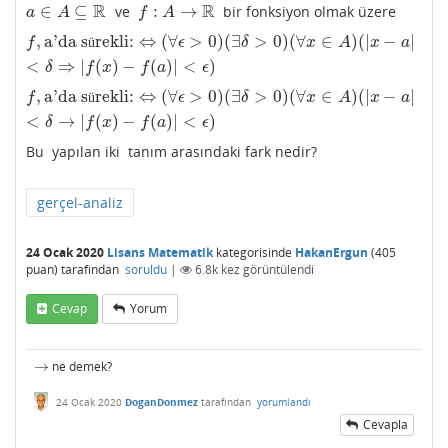
R
R
∈
⊆
:
→
ve
bir fonksiyon olmak üzere
a
∈
A
⊆
R
f
:
A
→
R
a
A
f
A
,
a'da s
rekli:
⇔
(
∀
>
0
)
(
∃
>
0
)
(
∀
∈
)
(
|
−
|
f
,
a'da sürekli:
⇔
(
∀
ϵ
>
0
)
(
∃
δ
>
0
)
(
∀
x
∈
A
)
(
|
x
−
a
|
<
δ
⇒
|
f
(
x
)
−
f
(
a
)
|
<
ϵ
)
ü
f
ϵ
δ
x
A
x
a
<
⇒
|
(
)
−
(
)
|
<
)
δ
f
x
f
a
ϵ
,
a'da s
rekli:
⇔
(
∀
>
0
)
(
∃
>
0
)
(
∀
∈
)
(
|
−
|
f
,
a'da sürekli:
⇔
(
∀
ϵ
>
0
)
(
∃
δ
>
0
)
(
∀
x
∈
A
)
(
|
x
−
a
|
<
δ
→
|
f
(
x
)
−
f
(
a
)
|
<
ϵ
)
ü
f
ϵ
δ
x
A
x
a
<
→
|
(
)
−
(
)
|
<
)
δ
f
x
f
a
ϵ
Bu yapılan iki tanım arasındaki fark nedir?
gerçel-analiz
24 Ocak 2020
Lisans Matematik
kategorisinde
HakanErgun
(
405
puan)
tarafından
soruldu
|
6.8k
kez görüntülendi
Cevap
Yorum
→
ne demek?
→
24 Ocak 2020
DoganDonmez
tarafından
yorumlandı
Cevapla