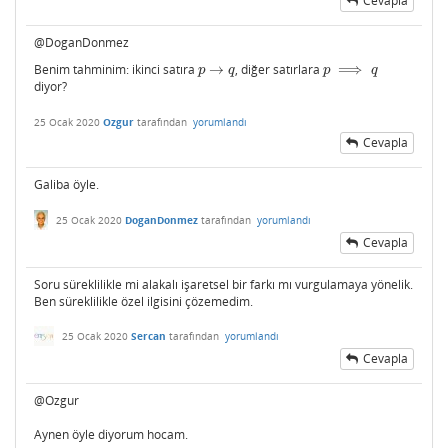
Cevapla
@DoganDonmez
Benim tahminim: ikinci satıra
→
, diğer satırlara
⟹
p
→
q
p
⟹
q
p
q
p
q
diyor?
25 Ocak 2020
Ozgur
tarafından
yorumlandı
Cevapla
Galiba öyle.
25 Ocak 2020
DoganDonmez
tarafından
yorumlandı
Cevapla
Soru süreklilikle mi alakalı işaretsel bir farkı mı vurgulamaya yönelik.
Ben süreklilikle özel ilgisini çözemedim.
25 Ocak 2020
Sercan
tarafından
yorumlandı
Cevapla
@Ozgur
Aynen öyle diyorum hocam.