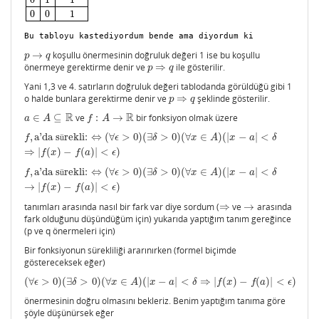
0
0
1
Bu tabloyu kastediyordum bende ama diyordum ki 
→
koşullu önermesinin doğruluk değeri 1 ise bu koşullu
p
→
q
p
q
önermeye gerektirme denir ve
⇒
ile gösterilir.
p
⇒
q
p
q
Yani 1,3 ve 4. satırların doğruluk değeri tablodanda görüldüğü gibi 1
o halde bunlara gerektirme denir ve
⇒
şeklinde gösterilir.
p
⇒
q
p
q
R
R
∈
⊆
ve
:
→
bir fonksiyon olmak üzere
a
∈
A
⊆
R
f
:
A
→
R
a
A
f
A
,
a'da s
rekli:
⇔
(
∀
>
0
)
(
∃
>
0
)
(
∀
∈
)
(
|
−
|
<
f
,
a'da sürekli:
⇔
(
∀
ϵ
>
0
)
(
∃
δ
>
0
)
(
∀
x
∈
A
)
(
|
x
−
a
|
<
δ
⇒
|
f
(
x
)
−
f
(
a
)
|
<
ϵ
)
f
ü
ϵ
δ
x
A
x
a
δ
⇒
|
(
)
−
(
)
|
<
)
f
x
f
a
ϵ
,
a'da s
rekli:
⇔
(
∀
>
0
)
(
∃
>
0
)
(
∀
∈
)
(
|
−
|
<
f
,
a'da sürekli:
⇔
(
∀
ϵ
>
0
)
(
∃
δ
>
0
)
(
∀
x
∈
A
)
(
|
x
−
a
|
<
δ
→
|
f
(
x
)
−
f
(
a
)
|
<
ϵ
)
f
ü
ϵ
δ
x
A
x
a
δ
→
|
(
)
−
(
)
|
<
)
f
x
f
a
ϵ
tanımları arasında nasıl bir fark var diye sordum (
⇒
ve
→
arasında
⇒
→
fark olduğunu düşündüğüm için) yukarıda yaptığım tanım gereğince
(p ve q önermeleri için)
Bir fonksiyonun sürekliliği ararınırken (formel biçimde
göstereceksek eğer)
(
∀
>
0
)
(
∃
>
0
)
(
∀
∈
)
(
|
−
|
<
⇒
|
(
)
−
(
)
|
<
)
(
∀
ϵ
>
0
)
(
∃
δ
>
0
)
(
∀
x
∈
A
)
(
|
x
−
a
|
<
δ
⇒
|
f
(
x
)
−
f
(
a
)
|
<
ϵ
)
ϵ
δ
x
A
x
a
δ
f
x
f
a
ϵ
önermesinin doğru olmasını bekleriz. Benim yaptığım tanıma göre
şöyle düşünürsek eğer