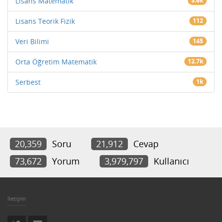
Lisans Matematik
5.6k
Lisans Teorik Fizik
112
Veri Bilimi
145
Orta Öğretim Matematik
12.7k
Serbest
1k
20,359
Soru
21,912
Cevap
73,672
Yorum
3,979,797
Kullanıcı
İletişim