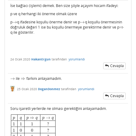
İse bağlacı (işlemi) demek. Ben size şöyle açayım hocam ifadeyi:
p ve q herhangi iki önerme olmak üzere
p
→
q ifadesine koşullu önerme denir ve p
→
q koşullu önermesinin
→
→
doğruluk değeri 1 ise bu koşullu önermeye gerektirme denir ve p
⇒
⇒
q ile gösterilir.
24 Ocak 2020
HakanErgun
tarafından
yorumlandı
Cevapla
→
ile
⇒
farkını anlayamadım.
→
⇒
25 Ocak 2020
DoganDonmez
tarafından
yorumlandı
Cevapla
Soru işaretli yerlerde ne olması gerektiğini anlayamadım.
⇒
→
p
q
p
q
p
q
1
1
1
?
1
0
0
?
p
q
p
⇒
q
p
→
q
1
1
1
?
1
0
0
?
0
1
1
?
0
0
1
?