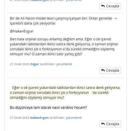
Cevapla
Bir de Ali Nesin model teori çalışmış/çalışan biri. Onlar genelde
→
→
işaretini daha çok seviyorlar.
@HakanErgun
Ben hala orijinal soruyu anlamış değilim ama. Eğer o ok işareti
yukarıdaki tablolardan ikinci satıra denk geliyorsa, o zaman orijinal
sorudaki ikinci şık o fonksiyonun
'da sürekli olmadığını söylemiş
a
a
olmuyor mu? O zaman ikinci satır yanlış gibi?
27 Ocak 2020
Ozgur
tarafından
yorumlandı
Cevapla
Eğer o ok işareti yukarıdaki tablolardan ikinci satıra denk geliyorsa,
a
|
x
−
a
|
<
δ
o zaman orijinal sorudaki ikinci şık o fonksiyonun
'da sürekli
olmadığını söylemiş olmuyor mu?
Bu düşünceye tam olarak nasıl vardınız hocam?
27 Ocak 2020
HakanErgun
tarafından
yorumlandı
Cevapla