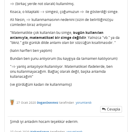
⇒
(birkaç yerde not olarak) kullanılmış.
⇒
Kısaca, o kitaptaki
→
simgesi, çoğumuzun
⇒
ile gösterdiği simge.
→
⇒
Ali Nesin,
⇒
kullanmamasının nedenini (sizin de belirttiğiniz)şu
⇒
cümleden biraz anlıyoruz
"Matematikte çok kullanılan bu simge,
bugün kullanılan
anlamıyla, matematiksel bir simge değildir
. Yalnızca "vb." ya da
"bknz." gibi günlük dilde anlamı olan bir sözcüğün kısaltmasıdır. "
(kalın harfleri ben yaptım)
Bundan ben şunu anlıyorum (bu kaygıya da tamamen katılıyorum)
"
⇒
yanlış anlaşılıyor/kullanılıyor. Matematiksel ifadelerde, ben
⇒
onu kullanmayacağım. Bağlaç olarak değil, başka anlamda
kullanacağım"
(ve gördüğüm kadarı ile kullanmamış)
27 Ocak 2020
DoganDonmez
tarafından
yorumlandı
Cevapla
Şimdi iyi anladım hocam teşekkür ederim.
27 Ocak 2020
HakanErgun
tarafından
yorumlandı