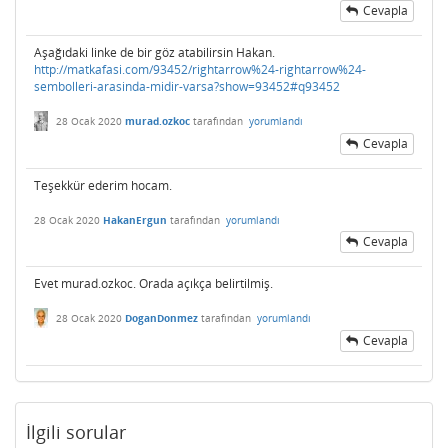
Cevapla
Aşağıdaki linke de bir göz atabilirsin Hakan.
http://matkafasi.com/93452/rightarrow%24-rightarrow%24-
sembolleri-arasinda-midir-varsa?show=93452#q93452
28 Ocak 2020
murad.ozkoc
tarafından
yorumlandı
Cevapla
Teşekkür ederim hocam.
28 Ocak 2020
HakanErgun
tarafından
yorumlandı
Cevapla
Evet murad.ozkoc. Orada açıkça belirtilmiş.
28 Ocak 2020
DoganDonmez
tarafından
yorumlandı
Cevapla
İlgili sorular