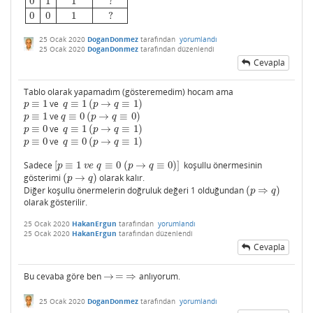
0
1
1
?
0
0
1
?
25 Ocak 2020
DoganDonmez
tarafından
yorumlandı
25 Ocak 2020
DoganDonmez
tarafından
düzenlendi
Cevapla
Tablo olarak yapamadım (gösteremedim) hocam ama
≡
1
ve
≡
1
(
→
≡
1
)
p
≡
1
q
≡
1
(
p
→
q
≡
1
)
p
q
p
q
≡
1
ve
≡
0
(
→
≡
0
)
p
≡
1
q
≡
0
(
p
→
q
≡
0
)
p
q
p
q
≡
0
ve
≡
1
(
→
≡
1
)
p
≡
0
q
≡
1
(
p
→
q
≡
1
)
p
q
p
q
≡
0
ve
≡
0
(
→
≡
1
)
p
≡
0
q
≡
0
(
p
→
q
≡
1
)
p
q
p
q
Sadece
[
≡
1
≡
0
(
→
≡
0
)
]
koşullu önermesinin
[
p
≡
1
v
e
q
≡
0
(
p
→
q
≡
0
)
]
p
v
e
q
p
q
gösterimi
(
→
)
olarak kalır.
(
p
→
q
)
p
q
Diğer koşullu önermelerin doğruluk değeri 1 olduğundan
(
⇒
)
(
p
⇒
q
)
p
q
olarak gösterilir.
25 Ocak 2020
HakanErgun
tarafından
yorumlandı
25 Ocak 2020
HakanErgun
tarafından
düzenlendi
Cevapla
Bu cevaba göre ben
→
=
⇒
anlıyorum.
→
=
⇒
25 Ocak 2020
DoganDonmez
tarafından
yorumlandı