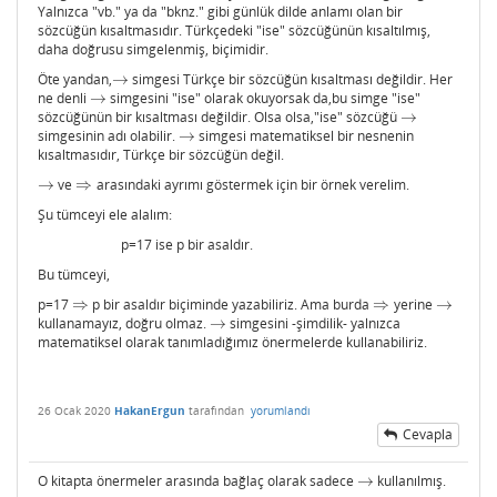
Yalnızca "vb." ya da "bknz." gibi günlük dilde anlamı olan bir
sözcüğün kısaltmasıdır. Türkçedeki "ise" sözcüğünün kısaltılmış,
daha doğrusu simgelenmiş, biçimidir.
Öte yandan,
→
simgesi Türkçe bir sözcüğün kısaltması değildir. Her
→
ne denli
→
simgesini "ise" olarak okuyorsak da,bu simge "ise"
→
sözcüğünün bir kısaltması değildir. Olsa olsa,"ise" sözcüğü
→
→
simgesinin adı olabilir.
→
simgesi matematiksel bir nesnenin
→
kısaltmasıdır, Türkçe bir sözcüğün değil.
→
ve
⇒
arasındaki ayrımı göstermek için bir örnek verelim.
→
⇒
Şu tümceyi ele alalım:
p=17 ise p bir asaldır.
Bu tümceyi,
p=17
⇒
p bir asaldır biçiminde yazabiliriz. Ama burda
⇒
yerine
→
⇒
⇒
→
kullanamayız, doğru olmaz.
→
simgesini -şimdilik- yalnızca
→
matematiksel olarak tanımladığımız önermelerde kullanabiliriz.
26 Ocak 2020
HakanErgun
tarafından
yorumlandı
Cevapla
O kitapta önermeler arasında bağlaç olarak sadece
→
kullanılmış.
→