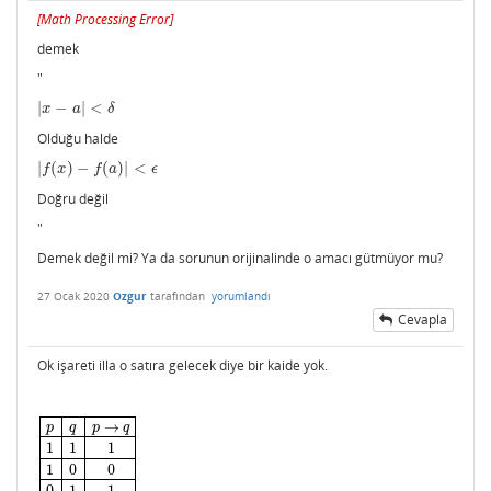
[
Math Processing Error
]
|
x
−
a
|
<
δ
→
|
f
(
x
)
demek
−
f
(
a
)
|
<
ϵ
"
|
−
|
<
x
a
δ
Olduğu halde
|
(
)
−
(
)
|
<
|
f
(
x
)
−
f
(
a
)
|
<
ϵ
f
x
f
a
ϵ
Doğru değil
"
Demek değil mi? Ya da sorunun orijinalinde o amacı gütmüyor mu?
27 Ocak 2020
Ozgur
tarafından
yorumlandı
Cevapla
Ok işareti illa o satıra gelecek diye bir kaide yok.
→
p
q
p
q
1
1
1
1
0
0
p
q
p
→
q
1
1
1
1
0
0
0
1
1
0
0
1
0
1
1