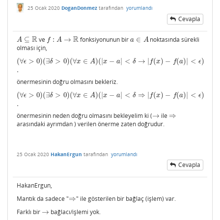
25 Ocak 2020
DoganDonmez
tarafından
yorumlandı
Cevapla
R
R
⊆
ve
:
→
fonksiyonunun bir
∈
noktasında sürekli
A
⊆
R
f
:
A
→
R
a
∈
A
A
f
A
a
A
olması için,
(
∀
>
0
)
(
∃
>
0
)
(
∀
∈
)
(
|
−
|
<
→
|
(
)
−
(
)
|
<
)
(
∀
ϵ
>
0
)
(
∃
δ
>
0
)
(
∀
x
∈
A
)
(
|
x
−
a
|
<
δ
→
|
f
(
x
)
−
f
(
a
)
|
<
ϵ
)
.
ϵ
δ
x
A
x
a
δ
f
x
f
a
ϵ
.
önermesinin doğru olmasını bekleriz.
(
∀
>
0
)
(
∃
>
0
)
(
∀
∈
)
(
|
−
|
<
⇒
|
(
)
−
(
)
|
<
)
(
∀
ϵ
>
0
)
(
∃
δ
>
0
)
(
∀
x
∈
A
)
(
|
x
−
a
|
<
δ
⇒
|
f
(
x
)
−
f
(
a
)
|
<
ϵ
)
.
ϵ
δ
x
A
x
a
δ
f
x
f
a
ϵ
.
önermesinin neden doğru olmasını bekleyelim ki (
→
ile
⇒
→
⇒
arasındaki ayrımdan ) verilen önerme zaten doğrudur.
25 Ocak 2020
HakanErgun
tarafından
yorumlandı
Cevapla
HakanErgun,
Mantık da sadece "
⇒
" ile gösterilen bir bağlaç (işlem) var.
⇒
Farklı bir
→
bağlacı/işlemi yok.
→