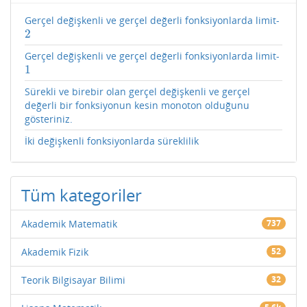
Gerçel değişkenli ve gerçel değerli fonksiyonlarda limit-
2
2
Gerçel değişkenli ve gerçel değerli fonksiyonlarda limit-
1
1
Sürekli ve birebir olan gerçel değişkenli ve gerçel
değerli bir fonksiyonun kesin monoton olduğunu
gösteriniz.
İki değişkenli fonksiyonlarda süreklilik
Tüm kategoriler
Akademik Matematik
737
Akademik Fizik
52
Teorik Bilgisayar Bilimi
32