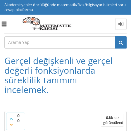
Akademisyenler öncülüğünde matematik/fizik/bilgisayar bilimleri soru
cevap platformu
Toggle
navigation
Gerçel değişkenli ve gerçel
değerli fonksiyonlarda
süreklilik tanımını
incelemek.
0
6.8k
kez
0
görüntülendi