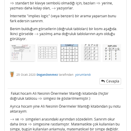
⇒
standart bir klavye sembolü olmadığı için, bazıları
⇒
yerine,
⇒
⇒
yazması daha kolay olan,
→
yazıyorlar.
→
İnternette "implies logic" (veya benzeri) bir arama yaparsan bunu
fark edersin sanırım.
Benim bulduğum görsellerin (doğruluk tabloları) bir kısmı aşağıda.
İkinci görselde
→
yazılmış ama doğruluk tablolarının aynı olduğu
→
görülüyor.
25 Ocak 2020
DoganDonmez
tarafından
yorumlandı
Cevapla
Fakat hocam Ali Nesinin Önermeler Mantığı kitabında (hiçbir
doğruluk tablosu
⇒
simgesi ile gösterilmemiştir.)
⇒
Ayrıca hocam yine Ali Nesinin Önermeler Mantığı kitabından şu notu
aktarayım:
→
ve
⇒
simgeleri arasındaki ayrımdan sözedelim. Sanırım okur
→
⇒
daha önce
⇒
simgesine rastlamıştır. Matematikte çok kullanılan bu
⇒
simge, bugün kullanılan anlamıyla, matematiksel bir simge değildir.