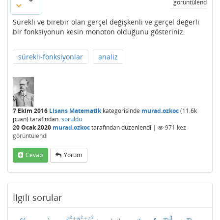
görüntülendi
Sürekli ve birebir olan gerçel değişkenli ve gerçel değerli
bir fonksiyonun kesin monoton olduğunu gösteriniz.
sürekli-fonksiyonlar
analiz
7 Ekim 2016
Lisans Matematik
kategorisinde
murad.ozkoc
(
11.6k
puan)
tarafından
soruldu
20 Ocak 2020
murad.ozkoc
tarafından
düzenlendi
|
971
kez
görüntülendi
Cevap
Yorum
İlgili sorular
2
2
2
3
+
+
x
y
z