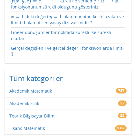
R
R
(
,
,
)
=
:
→
kuralı ile verilen
f
(
x
,
y
,
z
)
=
e
x
2
+
y
2
+
z
2
f
:
R
3
→
R
f
x
y
z
e
f
fonksiyonunun sürekli olduğunu gösteriniz.
=
1
=
1
deki değeri
olan monoton kesin azalan ve
x
=
1
y
=
1
x
y
0
limiti
olan bir en yavaş dizi var mıdır ?
0
Lineer dönüşümler bir noktada sürekli ise sürekli
olurlar.
Gerçel değişkenli ve gerçel değerli fonksiyonlarda limit-
1
1
Tüm kategoriler
Akademik Matematik
737
Akademik Fizik
52
Teorik Bilgisayar Bilimi
32
Lisans Matematik
5.6k