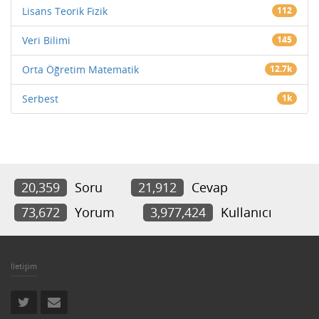
Lisans Teorik Fizik
112
Veri Bilimi
145
Orta Öğretim Matematik
12.7k
Serbest
1k
20,359
Soru
21,912
Cevap
73,672
Yorum
3,977,424
Kullanıcı
İletişim