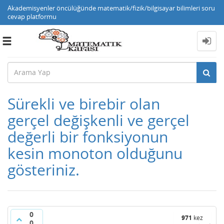
Akademisyenler öncülüğünde matematik/fizik/bilgisayar bilimleri soru
cevap platformu
Toggle
navigation
Sürekli ve birebir olan
gerçel değişkenli ve gerçel
değerli bir fonksiyonun
kesin monoton olduğunu
gösteriniz.
0
971
kez
0