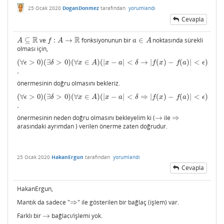
25 Ocak 2020
DoganDonmez
tarafından
yorumlandı
Cevapla
R
R
⊆
ve
:
→
fonksiyonunun bir
∈
noktasında sürekli
A
⊆
R
f
:
A
→
R
a
∈
A
A
f
A
a
A
olması için,
(
∀
>
0
)
(
∃
>
0
)
(
∀
∈
)
(
|
−
|
<
→
|
(
)
−
(
)
|
<
)
(
∀
ϵ
>
0
)
(
∃
δ
>
0
)
(
∀
x
∈
A
)
(
|
x
−
a
|
<
δ
→
|
f
(
x
)
−
f
(
a
)
|
<
ϵ
)
.
ϵ
δ
x
A
x
a
δ
f
x
f
a
ϵ
.
önermesinin doğru olmasını bekleriz.
(
∀
>
0
)
(
∃
>
0
)
(
∀
∈
)
(
|
−
|
<
⇒
|
(
)
−
(
)
|
<
)
(
∀
ϵ
>
0
)
(
∃
δ
>
0
)
(
∀
x
∈
A
)
(
|
x
−
a
|
<
δ
⇒
|
f
(
x
)
−
f
(
a
)
|
<
ϵ
)
.
ϵ
δ
x
A
x
a
δ
f
x
f
a
ϵ
.
önermesinin neden doğru olmasını bekleyelim ki (
→
ile
⇒
→
⇒
arasındaki ayrımdan ) verilen önerme zaten doğrudur.
25 Ocak 2020
HakanErgun
tarafından
yorumlandı
Cevapla
HakanErgun,
Mantık da sadece "
⇒
" ile gösterilen bir bağlaç (işlem) var.
⇒
Farklı bir
→
bağlacı/işlemi yok.
→