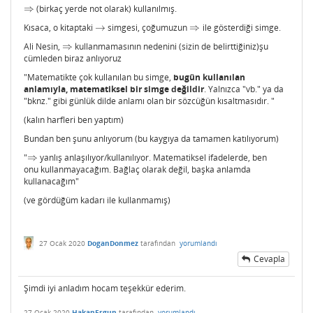
⇒
(birkaç yerde not olarak) kullanılmış.
⇒
Kısaca, o kitaptaki
→
simgesi, çoğumuzun
⇒
ile gösterdiği simge.
→
⇒
Ali Nesin,
⇒
kullanmamasının nedenini (sizin de belirttiğiniz)şu
⇒
cümleden biraz anlıyoruz
"Matematikte çok kullanılan bu simge,
bugün kullanılan
anlamıyla, matematiksel bir simge değildir
. Yalnızca "vb." ya da
"bknz." gibi günlük dilde anlamı olan bir sözcüğün kısaltmasıdır. "
(kalın harfleri ben yaptım)
Bundan ben şunu anlıyorum (bu kaygıya da tamamen katılıyorum)
"
⇒
yanlış anlaşılıyor/kullanılıyor. Matematiksel ifadelerde, ben
⇒
onu kullanmayacağım. Bağlaç olarak değil, başka anlamda
kullanacağım"
(ve gördüğüm kadarı ile kullanmamış)
27 Ocak 2020
DoganDonmez
tarafından
yorumlandı
Cevapla
Şimdi iyi anladım hocam teşekkür ederim.
27 Ocak 2020
HakanErgun
tarafından
yorumlandı