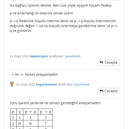
İse bağlacı (işlemi) demek. Ben size şöyle açayım hocam ifadeyi:
p ve q herhangi iki önerme olmak üzere
p
→
q ifadesine koşullu önerme denir ve p
→
q koşullu önermesinin
→
→
doğruluk değeri 1 ise bu koşullu önermeye gerektirme denir ve p
⇒
⇒
q ile gösterilir.
24 Ocak 2020
HakanErgun
tarafından
yorumlandı
Cevapla
→
ile
⇒
farkını anlayamadım.
→
⇒
25 Ocak 2020
DoganDonmez
tarafından
yorumlandı
Cevapla
Soru işaretli yerlerde ne olması gerektiğini anlayamadım.
⇒
→
p
q
p
q
p
q
1
1
1
?
1
0
0
?
p
q
p
⇒
q
p
→
q
1
1
1
?
1
0
0
?
0
1
1
?
0
0
1
?