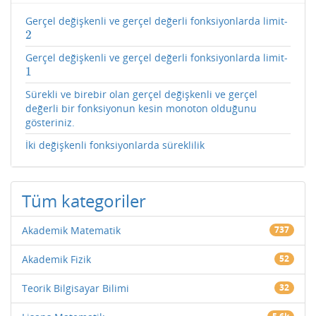
Gerçel değişkenli ve gerçel değerli fonksiyonlarda limit-
2
2
Gerçel değişkenli ve gerçel değerli fonksiyonlarda limit-
1
1
Sürekli ve birebir olan gerçel değişkenli ve gerçel
değerli bir fonksiyonun kesin monoton olduğunu
gösteriniz.
İki değişkenli fonksiyonlarda süreklilik
Tüm kategoriler
Akademik Matematik
737
Akademik Fizik
52
Teorik Bilgisayar Bilimi
32