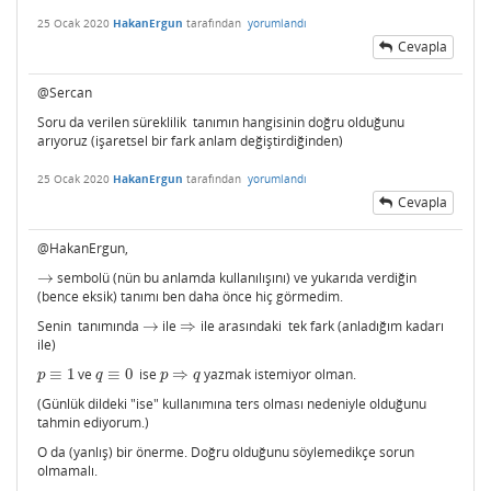
25 Ocak 2020
HakanErgun
tarafından
yorumlandı
Cevapla
@Sercan
Soru da verilen süreklilik tanımın hangisinin doğru olduğunu
arıyoruz (işaretsel bir fark anlam değiştirdiğinden)
25 Ocak 2020
HakanErgun
tarafından
yorumlandı
Cevapla
@HakanErgun,
→
sembolü (nün bu anlamda kullanılışını) ve yukarıda verdiğin
→
(bence eksik) tanımı ben daha önce hiç görmedim.
Senin tanımında
→
ile
⇒
ile arasındaki tek fark (anladığım kadarı
→
⇒
ile)
≡
1
ve
≡
0
ise
⇒
yazmak istemiyor olman.
p
≡
1
q
≡
0
p
⇒
q
p
q
p
q
(Günlük dildeki "ise" kullanımına ters olması nedeniyle olduğunu
tahmin ediyorum.)
O da (yanlış) bir önerme. Doğru olduğunu söylemedikçe sorun
olmamalı.