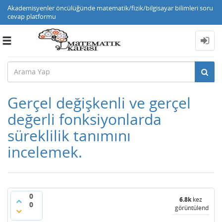
Akademisyenler öncülüğünde matematik/fizik/bilgisayar bilimleri soru
cevap platformu
Toggle
navigation
Gerçel değişkenli ve gerçel
değerli fonksiyonlarda
süreklilik tanımını
incelemek.
0
6.8k
kez
0
görüntülendi