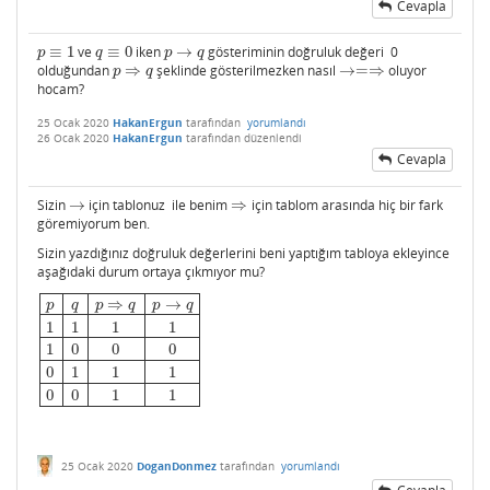
Cevapla
≡
1
ve
≡
0
iken
→
gösteriminin doğruluk değeri 0
p
≡
1
q
≡
0
p
→
q
p
q
p
q
olduğundan
⇒
şeklinde gösterilmezken nasıl
→
=
⇒
oluyor
p
⇒
q
→=⇒
p
q
hocam?
25 Ocak 2020
HakanErgun
tarafından
yorumlandı
26 Ocak 2020
HakanErgun
tarafından
düzenlendi
Cevapla
Sizin
→
için tablonuz ile benim
⇒
için tablom arasında hiç bir fark
→
⇒
göremiyorum ben.
Sizin yazdığınız doğruluk değerlerini beni yaptığım tabloya ekleyince
aşağıdaki durum ortaya çıkmıyor mu?
⇒
→
p
q
p
q
p
q
1
1
1
1
1
0
0
0
p
q
p
⇒
q
p
→
q
1
1
1
1
1
0
0
0
0
1
1
1
0
0
1
1
0
1
1
1
0
0
1
1
25 Ocak 2020
DoganDonmez
tarafından
yorumlandı