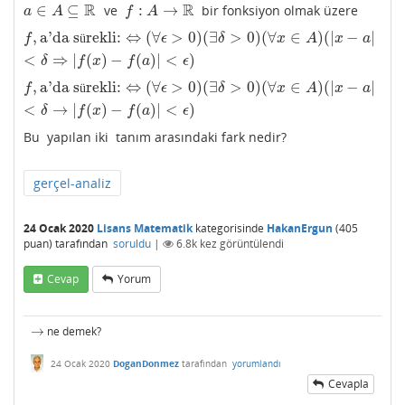
R
R
∈
⊆
:
→
ve
bir fonksiyon olmak üzere
a
∈
A
⊆
R
f
:
A
→
R
a
A
f
A
,
a'da s
rekli:
⇔
(
∀
>
0
)
(
∃
>
0
)
(
∀
∈
)
(
|
−
|
f
,
a'da sürekli:
⇔
(
∀
ϵ
>
0
)
(
∃
δ
>
0
)
(
∀
x
∈
A
)
(
|
x
−
a
|
<
δ
⇒
|
f
(
x
)
−
f
(
a
)
|
<
ϵ
)
ü
f
ϵ
δ
x
A
x
a
<
⇒
|
(
)
−
(
)
|
<
)
δ
f
x
f
a
ϵ
,
a'da s
rekli:
⇔
(
∀
>
0
)
(
∃
>
0
)
(
∀
∈
)
(
|
−
|
f
,
a'da sürekli:
⇔
(
∀
ϵ
>
0
)
(
∃
δ
>
0
)
(
∀
x
∈
A
)
(
|
x
−
a
|
<
δ
→
|
f
(
x
)
−
f
(
a
)
|
<
ϵ
)
ü
f
ϵ
δ
x
A
x
a
<
→
|
(
)
−
(
)
|
<
)
δ
f
x
f
a
ϵ
Bu yapılan iki tanım arasındaki fark nedir?
gerçel-analiz
24 Ocak 2020
Lisans Matematik
kategorisinde
HakanErgun
(
405
puan)
tarafından
soruldu
|
6.8k
kez görüntülendi
Cevap
Yorum
→
ne demek?
→
24 Ocak 2020
DoganDonmez
tarafından
yorumlandı
Cevapla