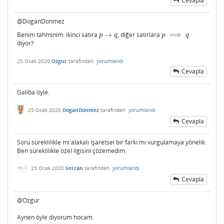
Cevapla
@DoganDonmez
Benim tahminim: ikinci satıra
→
, diğer satırlara
⟹
p
→
q
p
⟹
q
p
q
p
q
diyor?
25 Ocak 2020
Ozgur
tarafından
yorumlandı
Cevapla
Galiba öyle.
25 Ocak 2020
DoganDonmez
tarafından
yorumlandı
Cevapla
Soru süreklilikle mi alakalı işaretsel bir farkı mı vurgulamaya yönelik.
Ben süreklilikle özel ilgisini çözemedim.
25 Ocak 2020
Sercan
tarafından
yorumlandı
Cevapla
@Ozgur
Aynen öyle diyorum hocam.