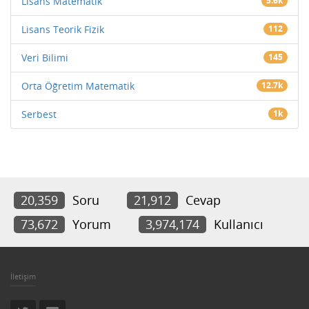
Lisans Matematik
5.6k
Lisans Teorik Fizik
112
Veri Bilimi
145
Orta Öğretim Matematik
12.7k
Serbest
1k
20,359
Soru
21,912
Cevap
73,672
Yorum
3,974,174
Kullanıcı
İletişim