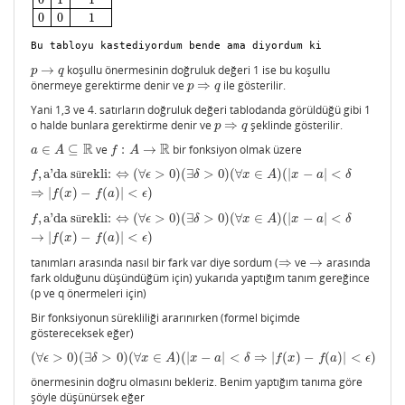
0
0
1
Bu tabloyu kastediyordum bende ama diyordum ki 
→
koşullu önermesinin doğruluk değeri 1 ise bu koşullu
p
→
q
p
q
önermeye gerektirme denir ve
⇒
ile gösterilir.
p
⇒
q
p
q
Yani 1,3 ve 4. satırların doğruluk değeri tablodanda görüldüğü gibi 1
o halde bunlara gerektirme denir ve
⇒
şeklinde gösterilir.
p
⇒
q
p
q
R
R
∈
⊆
ve
:
→
bir fonksiyon olmak üzere
a
∈
A
⊆
R
f
:
A
→
R
a
A
f
A
,
a'da s
rekli:
⇔
(
∀
>
0
)
(
∃
>
0
)
(
∀
∈
)
(
|
−
|
<
f
,
a'da sürekli:
⇔
(
∀
ϵ
>
0
)
(
∃
δ
>
0
)
(
∀
x
∈
A
)
(
|
x
−
a
|
<
δ
⇒
|
f
(
x
)
−
f
(
a
)
|
<
ϵ
)
f
ü
ϵ
δ
x
A
x
a
δ
⇒
|
(
)
−
(
)
|
<
)
f
x
f
a
ϵ
,
a'da s
rekli:
⇔
(
∀
>
0
)
(
∃
>
0
)
(
∀
∈
)
(
|
−
|
<
f
,
a'da sürekli:
⇔
(
∀
ϵ
>
0
)
(
∃
δ
>
0
)
(
∀
x
∈
A
)
(
|
x
−
a
|
<
δ
→
|
f
(
x
)
−
f
(
a
)
|
<
ϵ
)
f
ü
ϵ
δ
x
A
x
a
δ
→
|
(
)
−
(
)
|
<
)
f
x
f
a
ϵ
tanımları arasında nasıl bir fark var diye sordum (
⇒
ve
→
arasında
⇒
→
fark olduğunu düşündüğüm için) yukarıda yaptığım tanım gereğince
(p ve q önermeleri için)
Bir fonksiyonun sürekliliği ararınırken (formel biçimde
göstereceksek eğer)
(
∀
>
0
)
(
∃
>
0
)
(
∀
∈
)
(
|
−
|
<
⇒
|
(
)
−
(
)
|
<
)
(
∀
ϵ
>
0
)
(
∃
δ
>
0
)
(
∀
x
∈
A
)
(
|
x
−
a
|
<
δ
⇒
|
f
(
x
)
−
f
(
a
)
|
<
ϵ
)
ϵ
δ
x
A
x
a
δ
f
x
f
a
ϵ
önermesinin doğru olmasını bekleriz. Benim yaptığım tanıma göre
şöyle düşünürsek eğer