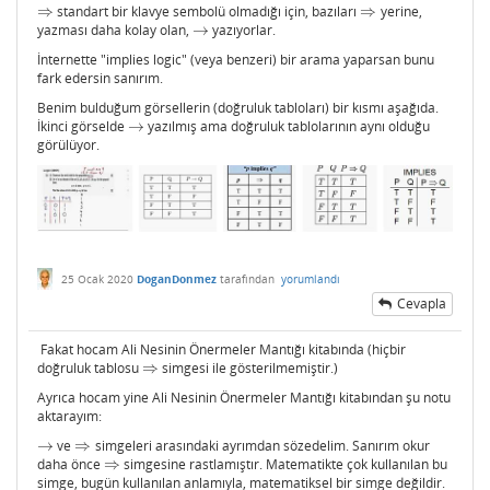
⇒
standart bir klavye sembolü olmadığı için, bazıları
⇒
yerine,
⇒
⇒
yazması daha kolay olan,
→
yazıyorlar.
→
İnternette "implies logic" (veya benzeri) bir arama yaparsan bunu
fark edersin sanırım.
Benim bulduğum görsellerin (doğruluk tabloları) bir kısmı aşağıda.
İkinci görselde
→
yazılmış ama doğruluk tablolarının aynı olduğu
→
görülüyor.
25 Ocak 2020
DoganDonmez
tarafından
yorumlandı
Cevapla
Fakat hocam Ali Nesinin Önermeler Mantığı kitabında (hiçbir
doğruluk tablosu
⇒
simgesi ile gösterilmemiştir.)
⇒
Ayrıca hocam yine Ali Nesinin Önermeler Mantığı kitabından şu notu
aktarayım:
→
ve
⇒
simgeleri arasındaki ayrımdan sözedelim. Sanırım okur
→
⇒
daha önce
⇒
simgesine rastlamıştır. Matematikte çok kullanılan bu
⇒
simge, bugün kullanılan anlamıyla, matematiksel bir simge değildir.