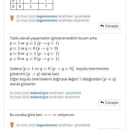
0
1
1
?
0
0
1
?
25 Ocak 2020
DoganDonmez
tarafından
yorumlandı
25 Ocak 2020
DoganDonmez
tarafından
düzenlendi
Cevapla
Tablo olarak yapamadım (gösteremedim) hocam ama
≡
1
ve
≡
1
(
→
≡
1
)
p
≡
1
q
≡
1
(
p
→
q
≡
1
)
p
q
p
q
≡
1
ve
≡
0
(
→
≡
0
)
p
≡
1
q
≡
0
(
p
→
q
≡
0
)
p
q
p
q
≡
0
ve
≡
1
(
→
≡
1
)
p
≡
0
q
≡
1
(
p
→
q
≡
1
)
p
q
p
q
≡
0
ve
≡
0
(
→
≡
1
)
p
≡
0
q
≡
0
(
p
→
q
≡
1
)
p
q
p
q
Sadece
[
≡
1
≡
0
(
→
≡
0
)
]
koşullu önermesinin
[
p
≡
1
v
e
q
≡
0
(
p
→
q
≡
0
)
]
p
v
e
q
p
q
gösterimi
(
→
)
olarak kalır.
(
p
→
q
)
p
q
Diğer koşullu önermelerin doğruluk değeri 1 olduğundan
(
⇒
)
(
p
⇒
q
)
p
q
olarak gösterilir.
25 Ocak 2020
HakanErgun
tarafından
yorumlandı
25 Ocak 2020
HakanErgun
tarafından
düzenlendi
Cevapla
Bu cevaba göre ben
→
=
⇒
anlıyorum.
→
=
⇒
25 Ocak 2020
DoganDonmez
tarafından
yorumlandı