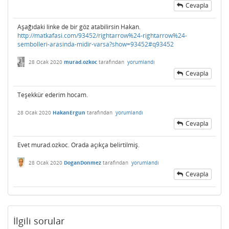
Cevapla
Aşağıdaki linke de bir göz atabilirsin Hakan.
http://matkafasi.com/93452/rightarrow%24-rightarrow%24-
sembolleri-arasinda-midir-varsa?show=93452#q93452
28 Ocak 2020
murad.ozkoc
tarafından
yorumlandı
Cevapla
Teşekkür ederim hocam.
28 Ocak 2020
HakanErgun
tarafından
yorumlandı
Cevapla
Evet murad.ozkoc. Orada açıkça belirtilmiş.
28 Ocak 2020
DoganDonmez
tarafından
yorumlandı
Cevapla
İlgili sorular