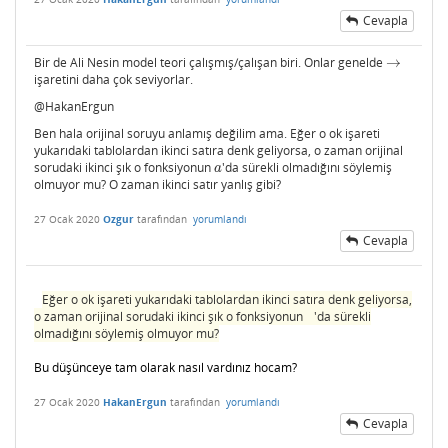
Cevapla
Bir de Ali Nesin model teori çalışmış/çalışan biri. Onlar genelde
→
→
işaretini daha çok seviyorlar.
@HakanErgun
Ben hala orijinal soruyu anlamış değilim ama. Eğer o ok işareti
yukarıdaki tablolardan ikinci satıra denk geliyorsa, o zaman orijinal
sorudaki ikinci şık o fonksiyonun
'da sürekli olmadığını söylemiş
a
a
olmuyor mu? O zaman ikinci satır yanlış gibi?
27 Ocak 2020
Ozgur
tarafından
yorumlandı
Cevapla
Eğer o ok işareti yukarıdaki tablolardan ikinci satıra denk geliyorsa,
a
|
x
−
a
|
<
δ
o zaman orijinal sorudaki ikinci şık o fonksiyonun
'da sürekli
olmadığını söylemiş olmuyor mu?
Bu düşünceye tam olarak nasıl vardınız hocam?
27 Ocak 2020
HakanErgun
tarafından
yorumlandı
Cevapla