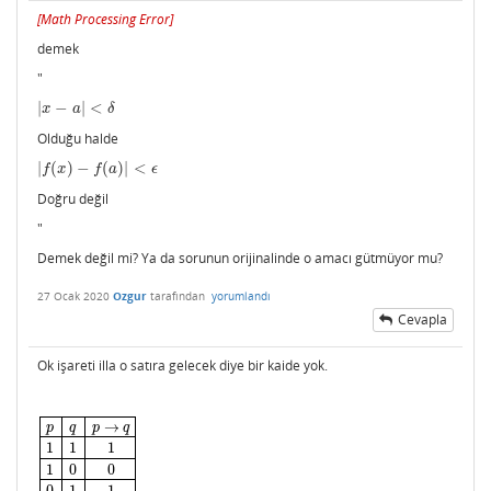
[
Math Processing Error
]
|
x
−
a
|
<
δ
→
|
f
(
x
)
demek
−
f
(
a
)
|
<
ϵ
"
|
−
|
<
x
a
δ
Olduğu halde
|
(
)
−
(
)
|
<
|
f
(
x
)
−
f
(
a
)
|
<
ϵ
f
x
f
a
ϵ
Doğru değil
"
Demek değil mi? Ya da sorunun orijinalinde o amacı gütmüyor mu?
27 Ocak 2020
Ozgur
tarafından
yorumlandı
Cevapla
Ok işareti illa o satıra gelecek diye bir kaide yok.
→
p
q
p
q
1
1
1
1
0
0
p
q
p
→
q
1
1
1
1
0
0
0
1
1
0
0
1
0
1
1