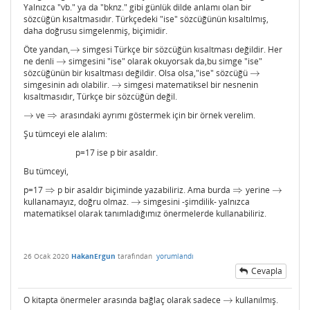
Yalnızca "vb." ya da "bknz." gibi günlük dilde anlamı olan bir
sözcüğün kısaltmasıdır. Türkçedeki "ise" sözcüğünün kısaltılmış,
daha doğrusu simgelenmiş, biçimidir.
Öte yandan,
→
simgesi Türkçe bir sözcüğün kısaltması değildir. Her
→
ne denli
→
simgesini "ise" olarak okuyorsak da,bu simge "ise"
→
sözcüğünün bir kısaltması değildir. Olsa olsa,"ise" sözcüğü
→
→
simgesinin adı olabilir.
→
simgesi matematiksel bir nesnenin
→
kısaltmasıdır, Türkçe bir sözcüğün değil.
→
ve
⇒
arasındaki ayrımı göstermek için bir örnek verelim.
→
⇒
Şu tümceyi ele alalım:
p=17 ise p bir asaldır.
Bu tümceyi,
p=17
⇒
p bir asaldır biçiminde yazabiliriz. Ama burda
⇒
yerine
→
⇒
⇒
→
kullanamayız, doğru olmaz.
→
simgesini -şimdilik- yalnızca
→
matematiksel olarak tanımladığımız önermelerde kullanabiliriz.
26 Ocak 2020
HakanErgun
tarafından
yorumlandı
Cevapla
O kitapta önermeler arasında bağlaç olarak sadece
→
kullanılmış.
→