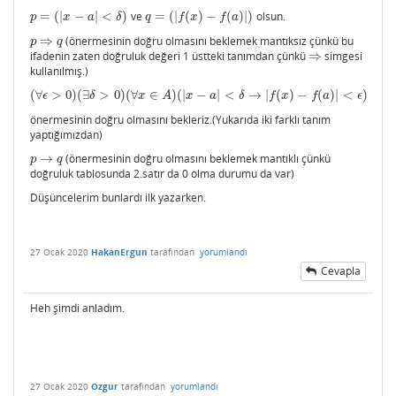
=
(
|
−
|
<
)
ve
=
(
|
(
)
−
(
)
|
)
olsun.
p
=
(
|
x
−
a
|
<
δ
)
q
=
(
|
f
(
x
)
−
f
(
a
)
|
)
p
x
a
δ
q
f
x
f
a
⇒
(önermesinin doğru olmasını beklemek mantıksız çünkü bu
p
⇒
q
p
q
ifadenin zaten doğruluk değeri 1 üstteki tanımdan çünkü
⇒
simgesi
⇒
kullanılmış.)
(
∀
>
0
)
(
∃
>
0
)
(
∀
∈
)
(
|
−
|
<
→
|
(
)
−
(
)
|
<
)
(
∀
ϵ
>
0
)
(
∃
δ
>
0
)
(
∀
x
∈
A
)
(
|
x
−
a
|
<
δ
→
|
f
(
x
)
−
f
(
a
)
|
<
ϵ
)
ϵ
δ
x
A
x
a
δ
f
x
f
a
ϵ
önermesinin doğru olmasını bekleriz.(Yukarıda iki farklı tanım
yaptığımızdan)
→
(önermesinin doğru olmasını beklemek mantıklı çünkü
p
→
q
p
q
doğruluk tablosunda 2.satır da 0 olma durumu da var)
Düşüncelerim bunlardı ilk yazarken.
27 Ocak 2020
HakanErgun
tarafından
yorumlandı
Cevapla
Heh şimdi anladım.
27 Ocak 2020
Ozgur
tarafından
yorumlandı